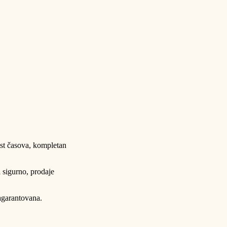
st časova, kompletan
sigurno, prodaje
agarantovana.