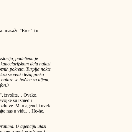
sku masažu "Eros" i u
storija, podeljena je
 kancelarijskom delu nalazi
voznih pokreta. Turpija nokte
zi se veliki ležaj preko
, nalaze se bočice sa uljem,
efon.)
s", izvolite… Ovako,
Devojke su između
 zdrave. Mi u agenciji uvek
ajte nas u vidu… He-he,
vratima. U agenciju ulazi
glavom u znak pozdrava.)