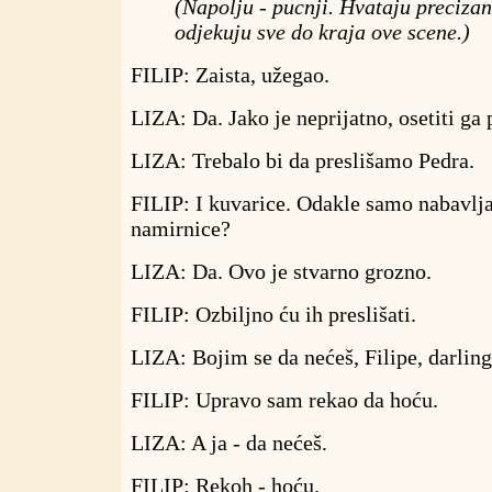
(Napolju - pucnji. Hvataju precizan
odjekuju sve do kraja ove scene.)
FILIP: Zaista, užegao.
LIZA: Da. Jako je neprijatno, osetiti ga
LIZA: Trebalo bi da preslišamo Pedra.
FILIP: I kuvarice. Odakle samo nabavlj
namirnice?
LIZA: Da. Ovo je stvarno grozno.
FILIP: Ozbiljno ću ih preslišati.
LIZA: Bojim se da nećeš, Filipe, darling
FILIP: Upravo sam rekao da hoću.
LIZA: A ja - da nećeš.
FILIP: Rekoh - hoću.