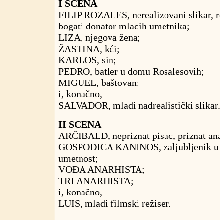
I SCENA
FILIP ROZALES, nerealizovani slikar, r
bogati donator mladih umetnika;
LIZA, njegova žena;
ŽASTINA, kći;
KARLOS, sin;
PEDRO, batler u domu Rosalesovih;
MIGUEL, baštovan;
i, konačno,
SALVADOR, mladi nadrealistički slikar.
II SCENA
ARČIBALD, nepriznat pisac, priznat ana
GOSPOĐICA KANINOS, zaljubljenik u
umetnost;
VOĐA ANARHISTA;
TRI ANARHISTA;
i, konačno,
LUIS, mladi filmski režiser.