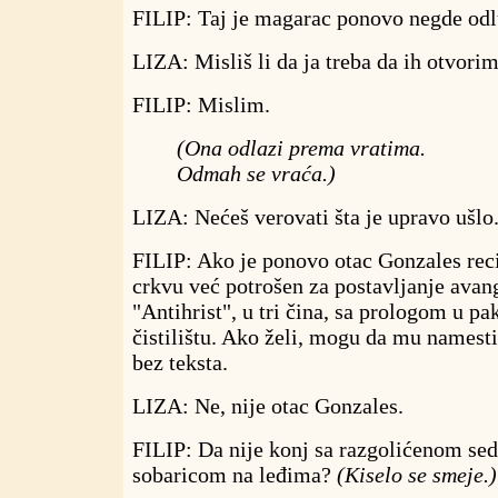
FILIP: Taj je magarac ponovo negde odl
LIZA: Misliš li da ja treba da ih otvori
FILIP: Mislim.
(Ona odlazi prema vratima.
Odmah se vraća.)
LIZA: Nećeš verovati šta je upravo ušlo
FILIP: Ako je ponovo otac Gonzales reci
crkvu već potrošen za postavljanje avan
"Antihrist", u tri čina, sa prologom u p
čistilištu. Ako želi, mogu da mu namest
bez teksta.
LIZA: Ne, nije otac Gonzales.
FILIP: Da nije konj sa razgolićenom s
sobaricom na leđima?
(Kiselo se smeje.)