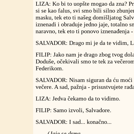
LIZA: Ko bi to uopšte mogao da zna? Pr
si se kao falus, svi smo bili silno zbunje
masku, tek eto ti našeg domišljatog Sal
iznenadi i obraduje jedno jaje, totalno 
naravno, tek eto ti ponovo iznenađenja -
SALVADOR: Drago mi je da te vidim, Liza
FILIP: Jako nam je drago zbog tvog dola
Doduše, očekivali smo te tek za večerom
Federikom.
SALVADOR: Nisam siguran da ću moći 
večere. A sad, pažnja - prisustvujete ra
LIZA: Jedva čekamo da to vidimo.
FILIP: Samo izvoli, Salvadore.
SALVADOR: I sad... konačno...
(Jaje se drma.