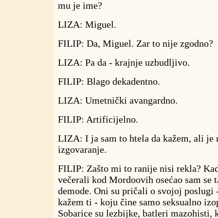
mu je ime?
LIZA: Miguel.
FILIP: Da, Miguel. Zar to nije zgodno?
LIZA: Pa da - krajnje uzbudljivo.
FILIP: Blago dekadentno.
LIZA: Umetnički avangardno.
FILIP: Artificijelno.
LIZA: I ja sam to htela da kažem, ali je
izgovaranje.
FILIP: Zašto mi to ranije nisi rekla? K
večerali kod Mordoovih osećao sam se t
demode. Oni su pričali o svojoj poslugi -
kažem ti - koju čine samo seksualno izo
Sobarice su lezbijke, batleri mazohisti, 