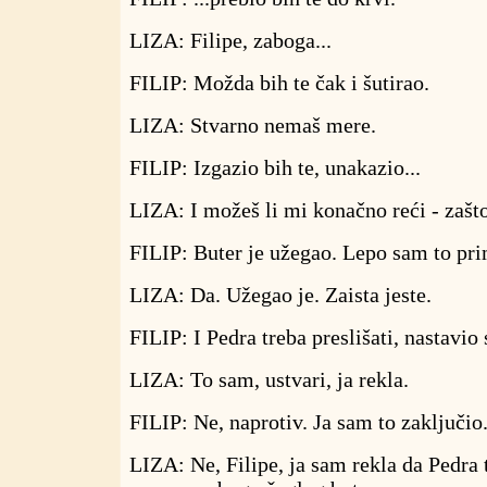
LIZA: Filipe, zaboga...
FILIP: Možda bih te čak i šutirao.
LIZA: Stvarno nemaš mere.
FILIP: Izgazio bih te, unakazio...
LIZA: I možeš li mi konačno reći - zašt
FILIP: Buter je užegao. Lepo sam to pri
LIZA: Da. Užegao je. Zaista jeste.
FILIP: I Pedra treba preslišati, nastavio
LIZA: To sam, ustvari, ja rekla.
FILIP: Ne, naprotiv. Ja sam to zaključio
LIZA: Ne, Filipe, ja sam rekla da Pedra t