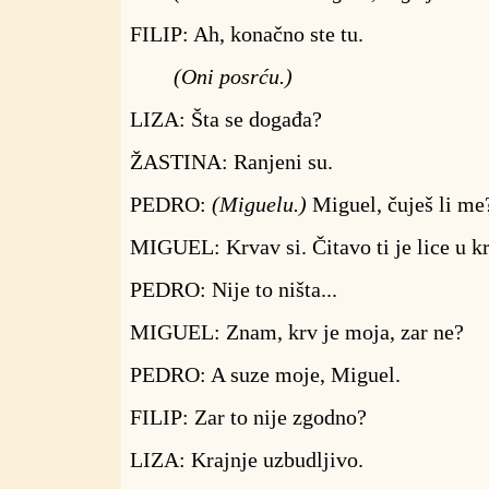
FILIP: Ah, konačno ste tu.
(Oni posrću.)
LIZA: Šta se događa?
ŽASTINA: Ranjeni su.
PEDRO:
(Miguelu.)
Miguel, čuješ li me
MIGUEL: Krvav si. Čitavo ti je lice u krv
PEDRO: Nije to ništa...
MIGUEL: Znam, krv je moja, zar ne?
PEDRO: A suze moje, Miguel.
FILIP: Zar to nije zgodno?
LIZA: Krajnje uzbudljivo.