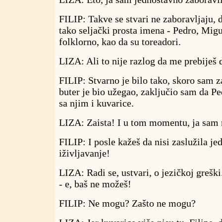
FILIP: Takve se stvari ne zaboravljaju, 
tako seljački prosta imena - Pedro, Migu
folklorno, kao da su toreadori.
LIZA: Ali to nije razlog da me prebiješ d
FILIP: Stvarno je bilo tako, skoro sam 
buter je bio užegao, zaključio sam da Ped
sa njim i kuvarice.
LIZA: Zaista! I u tom momentu, ja sam r
FILIP: I posle kažeš da nisi zaslužila je
iživljavanje!
LIZA: Radi se, ustvari, o jezičkoj grešk
- e, baš ne možeš!
FILIP: Ne mogu? Zašto ne mogu?