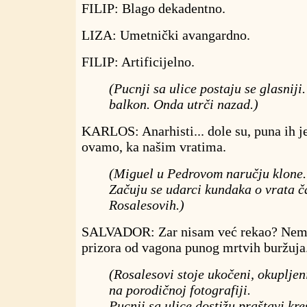
FILIP: Blago dekadentno.
LIZA: Umetnički avangardno.
FILIP: Artificijelno.
(Pucnji sa ulice postaju se glasniji.
balkon. Onda utrči nazad.)
KARLOS: Anarhisti... dole su, puna ih je
ovamo, ka našim vratima.
(Miguel u Pedrovom naručju klone.
Začuju se udarci kundaka o vrata 
Rosalesovih.)
SALVADOR: Zar nisam već rekao? Nema
prizora od vagona punog mrtvih buržuja.
(Rosalesovi stoje ukočeni, okupljen
na porodičnoj fotografiji.
Pucnji sa ulice dostižu praštavi kr