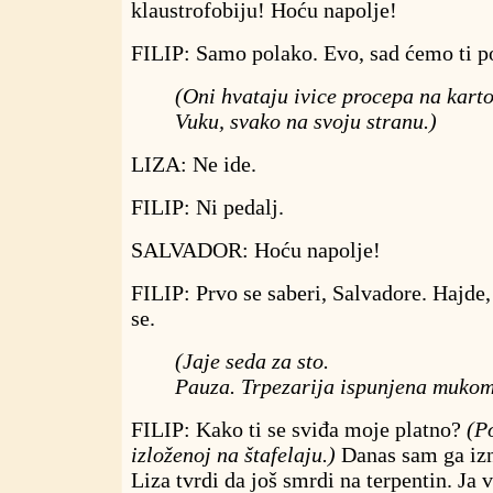
klaustrofobiju! Hoću napolje!
FILIP: Samo polako. Evo, sad ćemo ti 
(Oni hvataju ivice procepa na karto
Vuku, svako na svoju stranu.)
LIZA: Ne ide.
FILIP: Ni pedalj.
SALVADOR: Hoću napolje!
FILIP: Prvo se saberi, Salvadore. Hajde, 
se.
(Jaje seda za sto.
Pauza. Trpezarija ispunjena mukom
FILIP: Kako ti se sviđa moje platno?
(P
izloženoj na štafelaju.)
Danas sam ga izn
Liza tvrdi da još smrdi na terpentin. Ja 