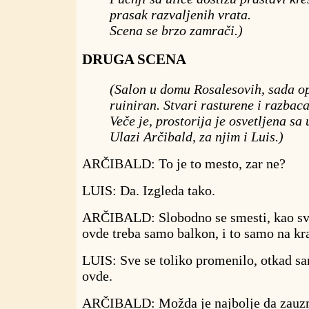
prasak razvaljenih vrata.
Scena se brzo zamrači.)
DRUGA SCENA
(Salon u domu Rosalesovih, sada op
ruiniran. Stvari rasturene i razbac
Veče je, prostorija je osvetljena sa 
Ulazi Arčibald, za njim i Luis.)
ARČIBALD: To je to mesto, zar ne?
LUIS: Da. Izgleda tako.
ARČIBALD: Slobodno se smesti, kao sv
ovde treba samo balkon, i to samo na kr
LUIS: Sve se toliko promenilo, otkad sa
ovde.
ARČIBALD: Možda je najbolje da zauzm