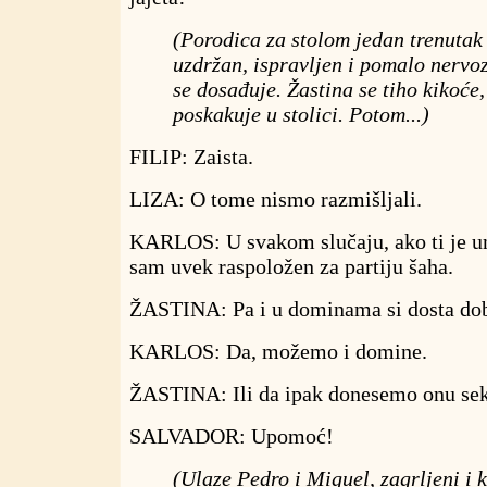
(Porodica za stolom jedan trenutak ć
uzdržan, ispravljen i pomalo nervo
se dosađuje. Žastina se tiho kikoće
poskakuje u stolici. Potom...)
FILIP: Zaista.
LIZA: O tome nismo razmišljali.
KARLOS: U svakom slučaju, ako ti je un
sam uvek raspoložen za partiju šaha.
ŽASTINA: Pa i u dominama si dosta dob
KARLOS: Da, možemo i domine.
ŽASTINA: Ili da ipak donesemo onu sek
SALVADOR: Upomoć!
(Ulaze Pedro i Miguel, zagrljeni i k