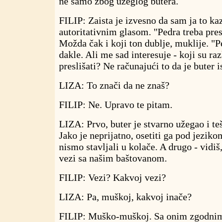
ne samo zbog užeglog butera.
FILIP: Zaista je izvesno da sam ja to kaz
autoritativnim glasom. "Pedra treba pres
Možda čak i koji ton dublje, muklije. "Pe
dakle. Ali me sad interesuje - koji su ra
preslišati? Ne računajući to da je buter i
LIZA: To znači da ne znaš?
FILIP: Ne. Upravo te pitam.
LIZA: Prvo, buter je stvarno užegao i te
Jako je neprijatno, osetiti ga pod jeziko
nismo stavljali u kolače. A drugo - vidiš
vezi sa našim baštovanom.
FILIP: Vezi? Kakvoj vezi?
LIZA: Pa, muškoj, kakvoj inače?
FILIP: Muško-muškoj. Sa onim zgodni