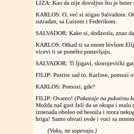
LIZA: Kao da nije dovoljno što je buter
KARLOS: O, već si stigao Salvadore. Oč
sutradan, sa Luisom i Federikom.
SALVADOR: Kako si, dođavola, znao da
KARLOS: Otkad si sa onom bivšom El
vicevi ti se ponešto ponavljaju.
SALVADOR: Ti ljigavi, skorojevićki gad
FILIP: Pustite sad to. Karlose, pomozi 
KARLOS: Pomozi, gde?
FILIP: Ovamo!
(Pokazuje na pukotinu ka
Možda naš gost želi da se okupa i malo
iznenada oboleo od besnila i mora nekog 
briga! Samo uhvati ovde i vuci sa mnom
(Vuku, ne uspevaju.)