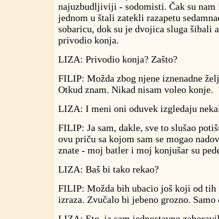
najuzbudljiviji - sodomisti. Čak su nam 
jednom u štali zatekli razapetu sedamna
sobaricu, dok su je dvojica sluga šibali 
privodio konja.
LIZA: Privodio konja? Zašto?
FILIP: Možda zbog njene iznenadne želj
Otkud znam. Nikad nisam voleo konje.
LIZA: I meni oni oduvek izgledaju nekak
FILIP: Ja sam, dakle, sve to slušao potiš
ovu priču sa kojom sam se mogao nadove
znate - moj batler i moj konjušar su ped
LIZA: Baš bi tako rekao?
FILIP: Možda bih ubacio još koji od tih
izraza. Zvučalo bi jebeno grozno. Samo 
LIZA: Eto, ja sam jednostavno zaboravil