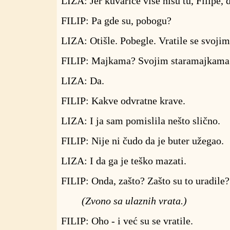
LIZA: Jer kuvarice više nisu tu, Filipe, d
FILIP: Pa gde su, pobogu?
LIZA: Otišle. Pobegle. Vratile se svoj
FILIP: Majkama? Svojim staramajkama
LIZA: Da.
FILIP: Kakve odvratne krave.
LIZA: I ja sam pomislila nešto slično.
FILIP: Nije ni čudo da je buter užegao.
LIZA: I da ga je teško mazati.
FILIP: Onda, zašto? Zašto su to uradile
(Zvono sa ulaznih vrata.)
FILIP: Oho - i već su se vratile.