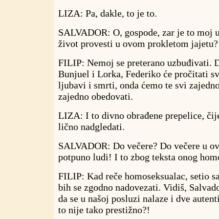
LIZA: Pa, dakle, to je to.
SALVADOR: O, gospode, zar je to moj u
život provesti u ovom prokletom jajetu?
FILIP: Nemoj se preterano uzbuđivati. Do
Bunjuel i Lorka, Federiko će pročitati sv
ljubavi i smrti, onda ćemo te svi zajedn
zajedno obedovati.
LIZA: I to divno obrađene prepelice, či
lično nadgledati.
SALVADOR: Do večere? Do večere u ovo
potpuno ludi! I to zbog teksta onog hom
FILIP: Kad reče homoseksualac, setio s
bih se zgodno nadovezati. Vidiš, Salvado
da se u našoj posluzi nalaze i dve autent
to nije tako prestižno?!