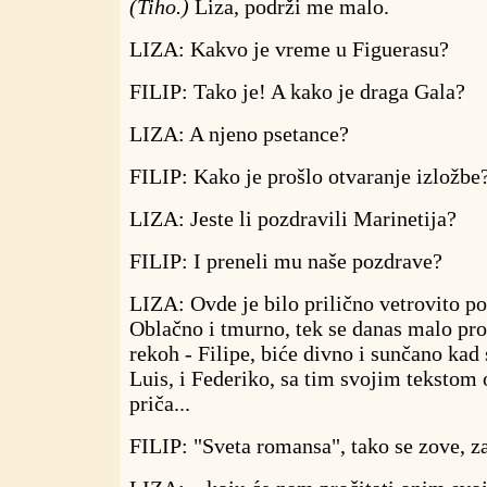
(Tiho.)
Liza, podrži me malo.
LIZA: Kakvo je vreme u Figuerasu?
FILIP: Tako je! A kako je draga Gala?
LIZA: A njeno psetance?
FILIP: Kako je prošlo otvaranje izložbe
LIZA: Jeste li pozdravili Marinetija?
FILIP: I preneli mu naše pozdrave?
LIZA: Ovde je bilo prilično vetrovito po
Oblačno i tmurno, tek se danas malo pr
rekoh - Filipe, biće divno i sunčano kad 
Luis, i Federiko, sa tim svojim tekstom 
priča...
FILIP: "Sveta romansa", tako se zove, z