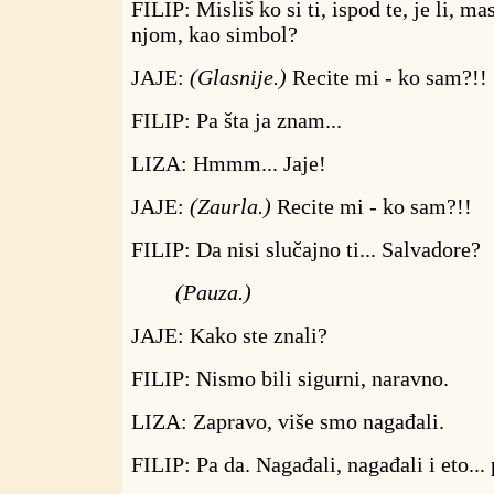
FILIP: Misliš ko si ti, ispod te, je li, ma
njom, kao simbol?
JAJE:
(Glasnije.)
Recite mi - ko sam?!!
FILIP: Pa šta ja znam...
LIZA: Hmmm... Jaje!
JAJE:
(Zaurla.)
Recite mi - ko sam?!!
FILIP: Da nisi slučajno ti... Salvadore?
(Pauza.)
JAJE: Kako ste znali?
FILIP: Nismo bili sigurni, naravno.
LIZA: Zapravo, više smo nagađali.
FILIP: Pa da. Nagađali, nagađali i eto... 