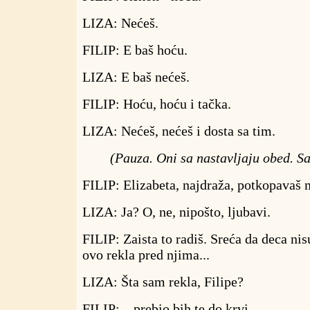
LIZA: Nećeš.
FILIP: E baš hoću.
LIZA: E baš nećeš.
FILIP: Hoću, hoću i tačka.
LIZA: Nećeš, nećeš i dosta sa tim.
(Pauza. Oni sa nastavljaju obed. Sa
FILIP: Elizabeta, najdraža, potkopavaš m
LIZA: Ja? O, ne, nipošto, ljubavi.
FILIP: Zaista to radiš. Sreća da deca ni
ovo rekla pred njima...
LIZA: Šta sam rekla, Filipe?
FILIP: ...prebio bih te do krvi.