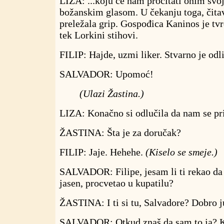
LIZA: ...koju će nam pročitati onim sv
božanskim glasom. U čekanju toga, čita
preležala grip. Gospođica Kaninos je tvrd
tek Lorkini stihovi.
FILIP: Hajde, uzmi liker. Stvarno je odl
SALVADOR: Upomoć!
(Ulazi Žastina.)
LIZA: Konačno si odlučila da nam se pri
ŽASTINA: Šta je za doručak?
FILIP: Jaje. Hehehe.
(Kiselo se smeje.)
SALVADOR: Filipe, jesam li ti rekao da 
jasen, procvetao u kupatilu?
ŽASTINA: I ti si tu, Salvadore? Dobro j
SALVADOR: Otkud znaš da sam to ja? K