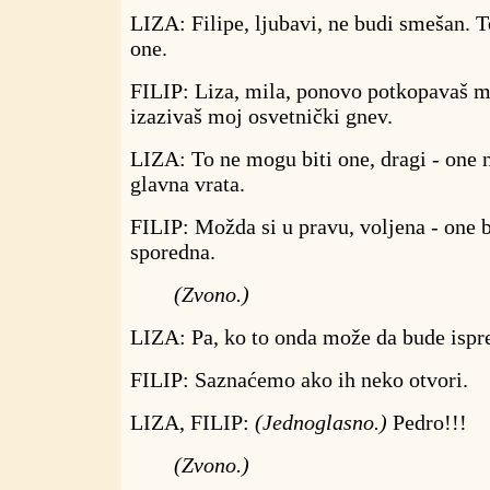
LIZA: Filipe, ljubavi, ne budi smešan.
one.
FILIP: Liza, mila, ponovo potkopavaš moj
izazivaš moj osvetnički gnev.
LIZA: To ne mogu biti one, dragi - one n
glavna vrata.
FILIP: Možda si u pravu, voljena - one bi
sporedna.
(Zvono.)
LIZA: Pa, ko to onda može da bude ispre
FILIP: Saznaćemo ako ih neko otvori.
LIZA, FILIP:
(Jednoglasno.)
Pedro!!!
(Zvono.)