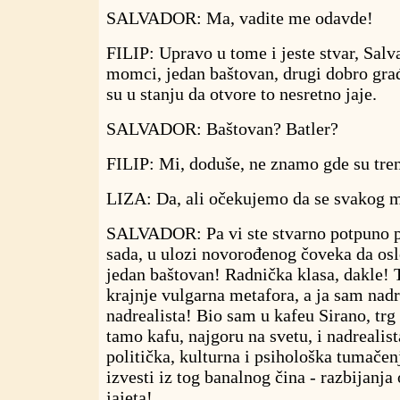
SALVADOR: Ma, vadite me odavde!
FILIP: Upravo u tome i jeste stvar, Salv
momci, jedan baštovan, drugi dobro građ
su u stanju da otvore to nesretno jaje.
SALVADOR: Baštovan? Batler?
FILIP: Mi, doduše, ne znamo gde su trenu
LIZA: Da, ali očekujemo da se svakog 
SALVADOR: Pa vi ste stvarno potpuno p
sada, u ulozi novorođenog čoveka da osl
jedan baštovan! Radnička klasa, dakle! 
krajnje vulgarna metafora, a ja sam nadr
nadrealista! Bio sam u kafeu Sirano, trg
tamo kafu, najgoru na svetu, i nadreali
politička, kulturna i psihološka tumačen
izvesti iz tog banalnog čina - razbijanj
jajeta!