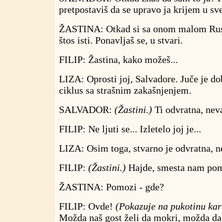
pretpostaviš da se upravo ja krijem u 
ŽASTINA: Otkad si sa onom malom Rusk
štos isti. Ponavljaš se, u stvari.
FILIP: Žastina, kako možeš...
LIZA: Oprosti joj, Salvadore. Juče je do
ciklus sa strašnim zakašnjenjem.
SALVADOR:
(Žastini.)
Ti odvratna, neva
FILIP: Ne ljuti se... Izletelo joj je...
LIZA: Osim toga, stvarno je odvratna, n
FILIP:
(Žastini.)
Hajde, smesta nam pom
ŽASTINA: Pomozi - gde?
FILIP: Ovde!
(Pokazuje na pukotinu kar
Možda naš gost želi da mokri, možda da