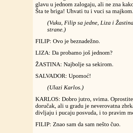
glavu u jednom zalogaju, ali ne zna kako
Šta te briga! Uhvati tu i vuci sa majkom
(Vuku, Filip sa jedne, Liza i Žastin
strane.)
FILIP: Ovo je beznadežno.
LIZA: Da probamo još jednom?
ŽASTINA: Najbolje sa sekirom.
SALVADOR: Upomoć!
(Ulazi Karlos.)
KARLOS: Dobro jutro, svima. Oprostite
doručak, ali u gradu je neverovatna zbrka
divljaju i pucaju posvuda, i to pravim 
FILIP: Znao sam da sam nešto čuo.