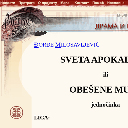
Đ
M
ORĐE
ILOSAVLJEVIĆ
SVETA APOKA
ili
OBEŠENE M
jednočinka
LICA: