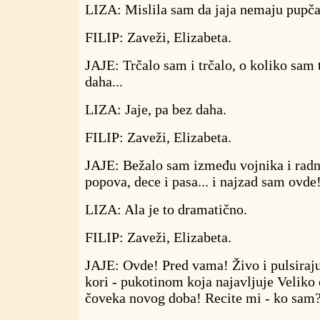
LIZA: Mislila sam da jaja nemaju pupča
FILIP: Zaveži, Elizabeta.
JAJE: Trčalo sam i trčalo, o koliko sam t
daha...
LIZA: Jaje, pa bez daha.
FILIP: Zaveži, Elizabeta.
JAJE: Bežalo sam između vojnika i radni
popova, dece i pasa... i najzad sam ovde
LIZA: Ala je to dramatično.
FILIP: Zaveži, Elizabeta.
JAJE: Ovde! Pred vama! Živo i pulsiraj
kori - pukotinom koja najavljuje Veliko 
čoveka novog doba! Recite mi - ko sam