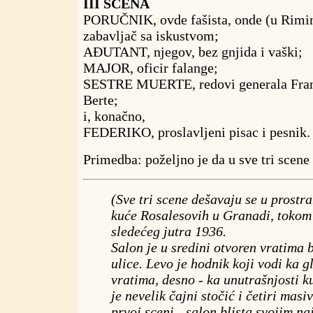
III SCENA
PORUČNIK, ovde fašista, onde (u Rimin
zabavljač sa iskustvom;
AĐUTANT, njegov, bez gnjida i vaški;
MAJOR, oficir falange;
SESTRE MUERTE, redovi generala Frank
Berte;
i, konačno,
FEDERIKO, proslavljeni pisac i pesnik.
Primedba: poželjno je da u sve tri scene 
(Sve tri scene dešavaju se u prost
kuće Rosalesovih u Granadi, tokom
sledećeg jutra 1936.
Salon je u sredini otvoren vratima 
ulice. Levo je hodnik koji vodi ka 
vratima, desno - ka unutrašnjosti k
je nevelik čajni stočić i četiri masi
prvoj sceni - salon blista svojim na