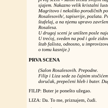
sjajem. Nakazno velik kristalni lust
Magritovo i nekoliko porodičnih po
Rosalesovih/, tapiserije, pozlata. P
štafelaj, a na njemu upravo završen
Rosalesa.
U drugoj sceni je uništen posle naj
U trećoj, sveden na pod i gole zidov
štab fašista, odnosno, u improvizo
o tomu kasnije.)
PRVA SCENA
(Salon Rosalesovih. Prepodne.
Filip i Liza sede za čajnim stočiće
doručak, prepečeni hleb i buter. Du
FILIP: Buter je ponešto užegao.
LIZA: Da. To me, priznajem, čudi.