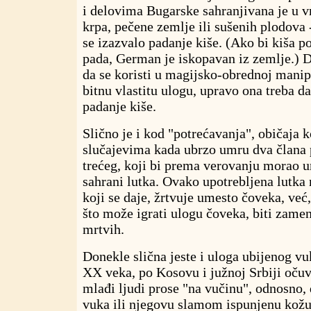
i delovima Bugarske sahranjivana je u v
krpa, pečene zemlje ili sušenih plodova
se izazvalo padanje kiše. (Ako bi kiša 
pada, German je iskopavan iz zemlje.) D
da se koristi u magijsko-obrednoj manipu
bitnu vlastitu ulogu, upravo ona treba da
padanje kiše.
Slično je i kod "potrećavanja", običaja k
slučajevima kada ubrzo umru dva člana 
trećeg, koji bi prema verovanju morao u
sahrani lutka. Ovako upotrebljena lutka
koji se daje, žrtvuje umesto čoveka, već
što može igrati ulogu čoveka, biti zamen
mrtvih.
Donekle slična jeste i uloga ubijenog v
XX veka, po Kosovu i južnoj Srbiji očuv
mlađi ljudi prose "na vučinu", odnosno,
vuka ili njegovu slamom ispunjenu kožu 