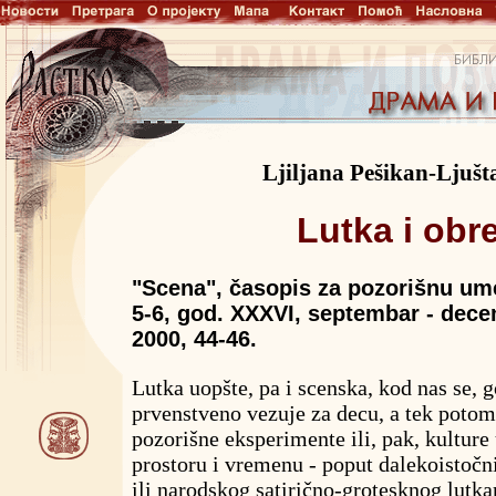
Ljiljana Pešikan-Ljušt
Lutka i obr
"Scena", časopis za pozorišnu umetn
5-6, god. XXXVI, septembar - dec
2000, 44-46.
Lutka uopšte, pa i scenska, kod nas se, 
prvenstveno vezuje za decu, a tek potom
pozorišne eksperimente ili, pak, kulture
prostoru i vremenu - poput dalekoistočn
ili narodskog satirično-grotesknog lutkar