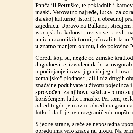
Panča ili Petruške, te pokladnih i karnev
maski. Verovatno najređe, lutka "za odras
dalekoj kulturnoj istoriji, u obrednoj pr
zajednica. Upravo na Balkanu, sticajem 
istorijskih okolnosti, ovi su se obredi, 
u nizu raznolikih formi, očuvali tokom 
u znatno manjem obimu, i do polovine 
Obredi koji su, negde od zimske kratkod
dugodnevice, izvođeni da bi se osigural
otpočinjanje i razvoj godišnjeg ciklusa "
zemaljske" plodnosti, ali i niz drugih obr
značajne poduhvate u životu pojedinca i z
sprovođeni za njihovu zaštitu - bitno su
korišćenjem lutke i maske. Pri tom, teš
odrediti gde je u ovim obredima granic
lutke i da li je ovo razgraničenje uopšte
S jedne strane, sreće se neposredna upot
obredu ima vrlo značajnu ulogu. Na prime