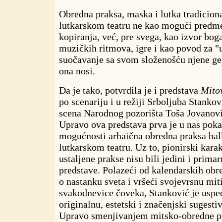
Obredna praksa, maska i lutka tradicion
lutkarskom teatru ne kao mogući predme
kopiranja, već, pre svega, kao izvor boga
muzičkih ritmova, igre i kao povod za "u
suočavanje sa svom složenošću njene ge
ona nosi.
Da je tako, potvrdila je i predstava
Mito
po scenariju i u režiji Srboljuba Stankov
scena Narodnog pozorišta Toša Jovanovi
Upravo ova predstava prva je u nas pok
mogućnosti arhaična obredna praksa bal
lutkarskom teatru. Uz to, pionirski karak
ustaljene prakse nisu bili jedini i primar
predstave. Polazeći od kalendarskih obr
o nastanku sveta i vršeći svojevrsnu mit
svakodnevice čoveka, Stanković je uspeo
originalnu, estetski i značenjski sugesti
Upravo smenjivanjem mitsko-obredne pr