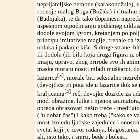
neprijateljske demone (karakondžule), 
rođenje malog Boga (Božića) i ritualnu 
(Badnjaka), te da tako doprinesu napretk
uspešnom otpočinjanju godišnjeg ciklusa
dodole svojom igrom, kretanjem po polj
principu imitativne magije, trebale da i
oblaka i padanje kiše. S druge strane, b
ili dodola (ili bilo koja druga figura iz
imaju, upravo, zbog prirode svojih anim
maske moraju nositi mlađi muškarci, dod
[3]
lazarice
, morale biti seksualno nezrel
(devojčica tri puta ide u lazarice dok se n
[4]
kraljicama
reč, devojke dozrele za ud
moći obrazine, lutke i njenog animatora
obreda obrazovati nešto treće - medijat
("u dobar čas") i kako treba ("kako se va
most između ljudske zajednice i onostra
sveta, koji je izvor rađanja, blagostanja, 
ali, isto tako, i smrti, bede i bolesti.