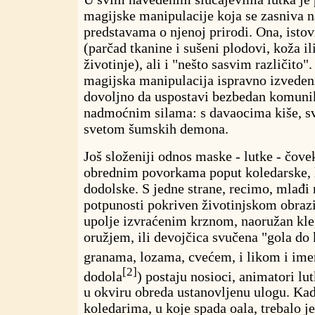
magijske manipulacije koja se zasniva 
predstavama o njenoj prirodi. Ona, isto
(parčad tkanine i sušeni plodovi, koža il
životinje), ali i "nešto sasvim različito"
magijska manipulacija ispravno izvedeni,
dovoljno da uspostavi bezbedan komuni
nadmoćnim silama: s davaocima kiše, s
svetom šumskih demona.
Još složeniji odnos maske - lutke - čove
obrednim povorkama poput koledarske, la
dodolske. S jedne strane, recimo, mlađi
potpunosti pokriven životinjskom obraz
upolje izvraćenim krznom, naoružan kl
oružjem, ili devojčica svučena "gola do 
granama, lozama, cvećem, i likom i im
[2]
dodola
) postaju nosioci, animatori lu
u okviru obreda ustanovljenu ulogu. Kad
koledarima, u koje spada oala, trebalo je