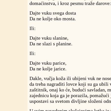
domaćinstva, i kroz pesmu traže darove:
Dajte vuku svega dosta
Da ne kolje oko mosta.
Ili:
Dajte vuku slanine,
Da ne slazi s planine.
Ili:
Dajte vuku parice,
Da ne kolje jarice.
Dakle, vučja koža ili ubijeni vuk ne no
da treba nagraditi lovce koji su ga ubili
zaštitnik, onaj ko će, budući savladan, mo
zajednicu koja ga je porazila, pomažući 
uspostavi sa svetom divljine složeni odn
U svim navedenim slučajevima lutka je