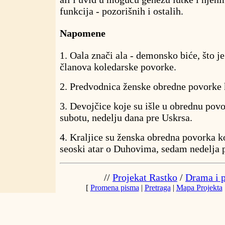
funkcija - pozorišnih i ostalih.
Napomene
1. Oala znači ala - demonsko biće, što j
članova koledarske povorke.
2. Predvodnica ženske obredne povorke k
3. Devojčice koje su išle u obrednu pov
subotu, nedelju dana pre Uskrsa.
4. Kraljice su ženska obredna povorka koj
seoski atar o Duhovima, sedam nedelja 
//
Projekat Rastko
/
Drama i p
[
Promena pisma
|
Pretraga
|
Mapa Projekta