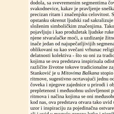
dodola, sa svevremenim segmentima čo
svakodnevice, kakav je pravljenje sneška
precizan ritam i značenjsku celovitost.
opstanku okrenut ljudski rad sakralizuje
složenim simboličkim značenjima. Tako 
pojavljuju i kao produžetak ljudske ruke
njene stvaralačke moći, a uzdizanje žitn
inače jedan od najupečatljivijih segmena
oblikovani su kao svečani vrhunac religi
delatnosti kolektiva - što su oni za trad
kojima se ova predstava inspirisala odista
različite životne tokove tradicionalne z
Stanković je u
Mitovima Balkana
stopio
ritmove, sugestivno ocrtavajući jednu o
čoveka i njegove zajednice u prirodi i o
prepletenost i međusobnu uslovljenost pr
ritmova i načina kojima se oni međusob
kod nas, ova predstava otvara tako uvid
uzor i inspiraciju za pojedinačna ostvare
ali i uvid u moguću genezu lutke i njen