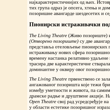
најкарактеристичнијих од њих. Истов
тих група одраз је опсега, хтења и до
позоришне авангарде шездесетих и се
Пионирски истраживачки по
The Living Theatre
(Живо позориште)
(Отворено позориште)
су две авангар
представља отеловљење пионирских п
истраживању нових сфера позоришног
времену настанка релативно удаљене 
трасира две карактеристичне стварала
доминантне у оквиру овог позоришно
The Living Theatre
првенствено се зала
ангажованог позоришта које тежи бр
између уметности и живота, па самим
драмске радње и друштвене акције. 
Open Theatre
свој рад усредсређује н
у области естетике позоришног израза