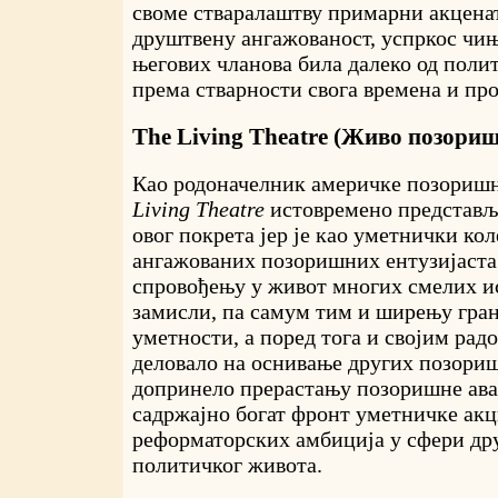
своме стваралаштву примарни акценат
друштвену ангажованост, успркос чињ
његових чланова била далеко од поли
према стварности свога времена и про
The Living Theatre (Живо позориш
Као родоначелник америчке позориш
Living Theatre
истовремено представљ
овог покрета јер је као уметнички ко
ангажованих позоришних ентузијаста
спровођењу у живот многих смелих 
замисли, па самум тим и ширењу гра
уметности, а поред тога и својим рад
деловало на оснивање других позориш
допринело прерастању позоришне ава
садржајно богат фронт уметничке акц
реформаторских амбиција у сфери др
политичког живота.