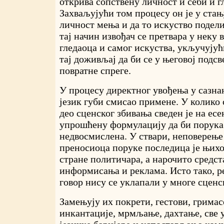
открива сопствену личност и себи и г
Захваљујући том процесу он је у стањ
личност мења и да то искуство подели
тај начин извођач се претвара у неку 
гледаоца и самог искуства, укључујућ
тај доживљај да би се у његовој подсв
повратне спреге.
У процесу директног увођења у сазн
језик губи смисао примене. У колико 
део сценског збивања сведен је на ес
упрошћену формулацију да би порука
недвосмислена. У ствари, неповерење
преносиоца поруке последица је њихо
стране политичара, а нарочито средст
информисања и реклама. Исто тако, р
говор нису се уклапали у многе сценс
Замењују их покрети, гестови, гримас
инкантације, мрмљање, дахтање, све