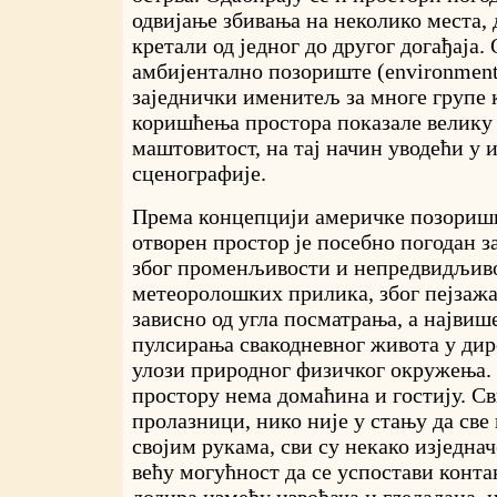
одвијање збивања на неколико места, 
кретали од једног до другог догађаја.
амбијентално позориште (environmental
заједнички именитељ за многе групе к
коришћења простора показале велику
маштовитост, на тај начин уводећи у и
сценографије.
Према концепцији америчке позоришн
отворен простор је посебно погодан з
због променљивости и непредвидљив
метеоролошких прилика, због пејзажа
зависно од угла посматрања, а највише
пулсирања свакодневног живота у дир
улози природног физичког окружења.
простору нема домаћина и гостију. С
пролазници, нико није у стању да све
својим рукама, сви су некако изједна
већу могућност да се успостави контак