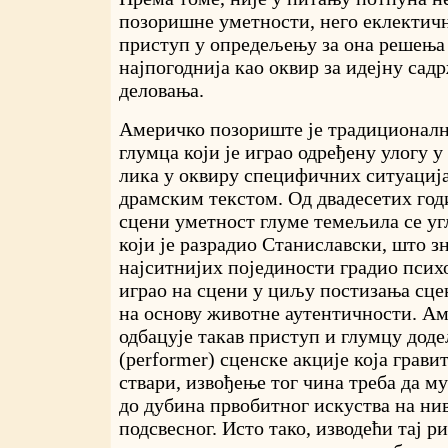
позоришне уметности, него еклектич
приступ у опредељењу за она решења 
најпогоднија као оквир за идејну сад
деловања.
Америчко позориште је традиционал
глумца који је играо одређену улогу у
лика у оквиру специфичних ситуациј
драмским текстом. Од двадесетих год
сцени уметност глуме темељила се уг
који је разрадио Станиславски, што зн
најситнијих појединости градио псих
играо на сцени у циљу постизања сц
на основу животне аутентичности. Ам
одбацује такав приступ и глумцу доде
(performer) сценске акције која грави
ствари, извођење тог чина треба да м
до дубина првобитног искуства на ни
подсвесног. Исто тако, изводећи тај р