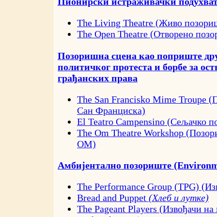
Пионирски истраживачки подухва
The Living Theatre (Живо позори
The Open Theatre (Отворено поз
Позоришна сцена као поприште др
политичког протеста и борбе за ос
грађанских права
The San Francisko Mime Troupe 
Сан Франциска)
El Teatro Campensino (Сељачко п
The Om Theatre Workshop (Позо
ОМ)
Амбијентално позориште (Environme
The Performance Group (TPG) (Из
Bread and Puppet
(Хлеб и лутке)
The Pageant Players (Извођачи на