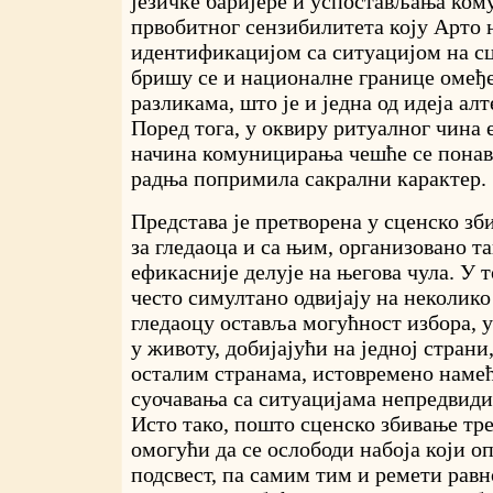
језичке баријере и успостављања ком
првобитног сензибилитета коју Арто 
идентификацијом са ситуацијом на с
бришу се и националне границе омеђ
разликама, што је и једна од идеја ал
Поред тога, у оквиру ритуалног чина 
начина комуницирања чешће се понав
радња попримила сакрални карактер.
Представа је претворена у сценско зби
за гледаоца и са њим, организовано т
ефикасније делује на његова чула. У 
често симултано одвијају на неколико
гледаоцу оставља могућност избора, у
у животу, добијајући на једној страни,
осталим странама, истовремено наме
суочавања са ситуацијама непредвиди
Исто тако, пошто сценско збивање тре
омогући да се ослободи набоја који о
подсвест, па самим тим и ремети рав