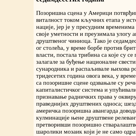
Позоришна сцена у Америци потврђива
виталност током кључних етапа у ист
нације, јер је у пресудним временима
своје уметности и преузимала улогу 
друштвеног чиниоца. Тако је седамде
ог столећа, у време борбе против бри
власти, постала трибина са које су се
залагале за буђење националне свести
сународника и распаљивале њихова р
тридесетих година овога века, у врем
са позоришне сцене одзвањале су реч
капиталистичког система и упућивали 
признавање радничких права у оквир
праведнијих друштвених односа; шез
америчка позоришна авангарда доводи
кулминације њене друштвене релеван
претворивши позоришно стваралаштв
шаролики мозаик који је не само одра