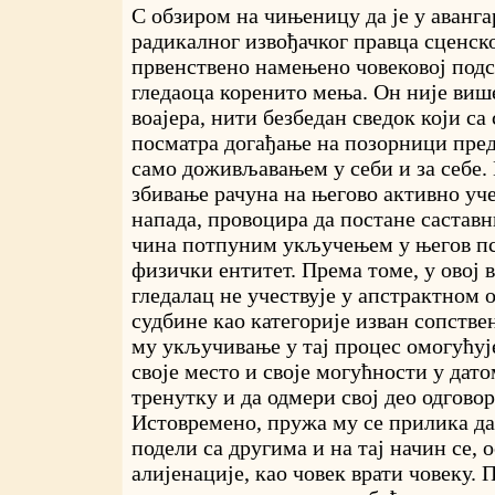
С обзиром на чињеницу да је у аванг
радикалног извођачког правца сценск
првенствено намењено човековој подсв
гледаоца коренито мења. Он није виш
воајера, нити безбедан сведок који са
посматра догађање на позорници пред
само доживљавањем у себи и за себе.
збивање рачуна на његово активно уч
напада, провоцира да постане састав
чина потпуним укључењем у његов п
физички ентитет. Према томе, у овој 
гледалац не учествује у апстрактном
судбине као категорије изван сопстве
му укључивање у тај процес омогућује
своје место и своје могућности у дат
тренутку и да одмери свој део одгово
Истовремено, пружа му се прилика да 
подели са другима и на тај начин се,
алијенације, као човек врати човеку. П