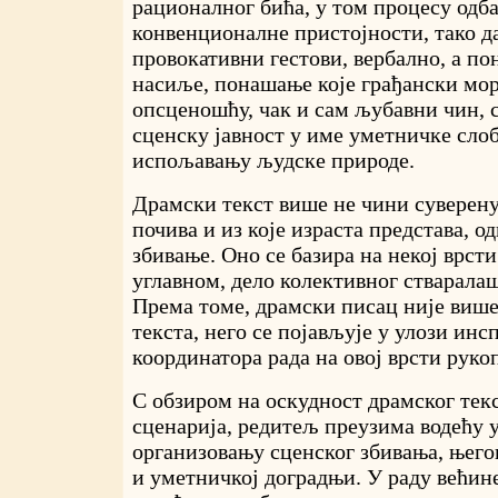
рационалног бића, у том процесу одба
конвенционалне пристојности, тако д
провокативни гестови, вербално, а по
насиље, понашање које грађански мор
опсценошћу, чак и сам љубавни чин, 
сценску јавност у име уметничке сло
испољавању људске природе.
Драмски текст више не чини суверену 
почива и из које израста представа, о
збивање. Оно се базира на некој врсти 
углавном, дело колективног стваралаш
Према томе, драмски писац није више
текста, него се појављује у улози инс
координатора рада на овој врсти руко
С обзиром на оскудност драмског тек
сценарија, редитељ преузима водећу у
организовању сценског збивања, ње
и уметничкој доградњи. У раду већин