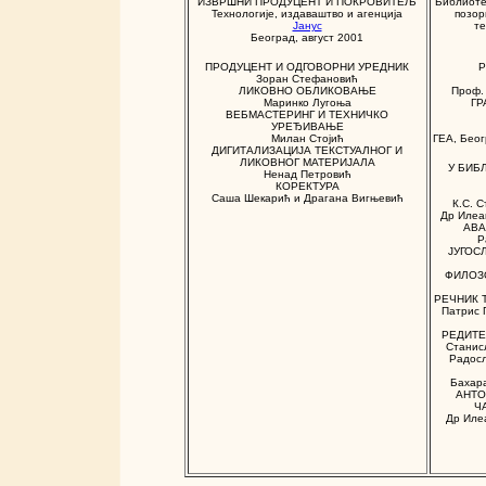
ИЗВРШНИ ПРОДУЦЕНТ И ПОКРОВИТЕЉ
Библиоте
Технологије, издаваштво и агенција
позор
Јанус
те
Београд,
август
2001
ПРОДУЦЕНТ И ОДГОВОРНИ УРЕДНИК
Р
Зоран Стефановић
ЛИКОВНО ОБЛИКОВАЊЕ
Проф.
Маринко Лугоња
ГР
ВЕБМАСТЕРИНГ И ТЕХНИЧКО
УРЕЂИВАЊЕ
Милан Стојић
ГЕА, Беог
ДИГИТАЛИЗАЦИЈА ТЕКСТУАЛНОГ И
ЛИКОВНОГ МАТЕРИЈАЛА
У БИБ
Ненад Петровић
КОРЕКТУРА
Саша Шекарић и Драгана Вигњевић
К.С. 
Др Илеа
АВА
Р
ЈУГОС
ФИЛОЗ
РЕЧНИК 
Патрис
РЕДИТЕ
Станисл
Радос
Бахар
АНТО
Ч
Др Иле