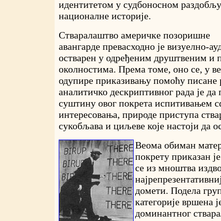
идентитетом у судбоносном раздобљ
националне историје.
Стваралаштво америчке позоришне
авангарде превасходно је визуелно-а
остварен у одређеним друштвеним и
околностима. Према томе, оно се, у в
одупире приказивању помоћу писане 
аналитичко дескриптивног рада је да
суштину овог покрета испитивањем с
интересовања, природе приступа ствар
сукобљава и циљеве које настоји да о
Веома обиман матер
покрету приказан је
се из мноштва издв
најрепрезентативни
домети. Подела гру
категорије вршена ј
доминантног ствара