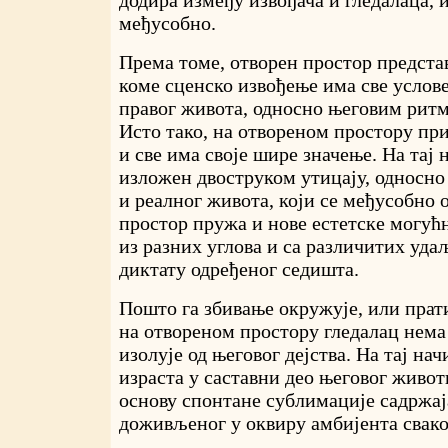
додира између извођача и гледалаца, 
међусобно.
Према томе, отворен простор предста
коме сценско извођење има све услов
правог живота, односно његовим ритм
Исто тако, на отвореном простору при
и све има своје шире значење. На тај 
изложен двоструком утицају, односно 
и реалног живота, који се међусобно 
простор пружа и нове естетске могућ
из разних углова и са различитих уда
диктату одређеног седишта.
Пошто га збивање окружује, или прати
на отвореном простору гледалац нема
изолује од његовог дејства. На тај на
израста у саставни део његовог живот
основу спонтане сублимације садржај
доживљеног у оквиру амбијента свак