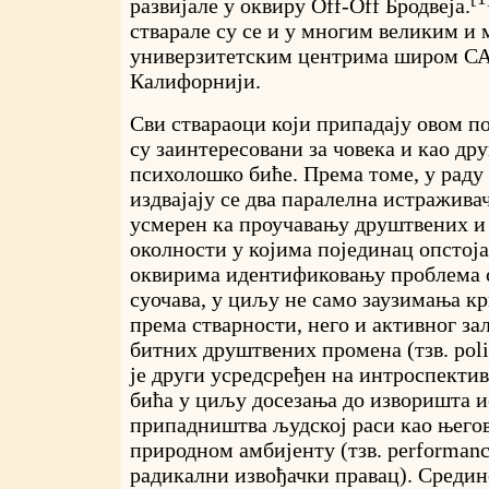
развијале у оквиру Off-Off Бродвеја.
стварале су се и у многим великим и
универзитетским центрима широм САД
Калифорнији.
Сви ствараоци који припадају овом п
су заинтересовани за човека и као др
психолошко биће. Према томе, у раду
издвајају се два паралелна истраживач
усмерен ка проучавању друштвених и
околности у којима појединац опстоја
оквирима идентификовању проблема с
суочава, у циљу не само заузимања кр
према стварности, него и активног за
битних друштвених промена (тзв. politi
је други усредсређен на интроспекти
бића у циљу досезања до изворишта и
припадништва људској раси као њего
природном амбијенту (тзв. performance
радикални извођачки правац). Средин