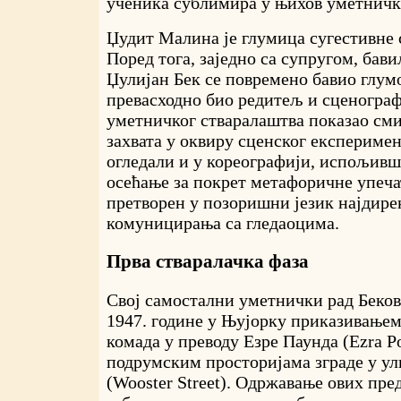
ученика сублимира у њихов уметничк
Џудит Малина је глумица сугестивне 
Поред тога, заједно са супругом, бави
Џулијан Бек се повремено бавио глумо
превасходно био редитељ и сценограф,
уметничког стваралаштва показао сми
захвата у оквиру сценског експеримен
огледали и у кореографији, испољив
осећање за покрет метафоричне упеч
претворен у позоришни језик најдир
комуницирања са гледаоцима.
Прва стваралачка фаза
Свој самостални уметнички рад Беков
1947. године у Њујорку приказивањем
комада у преводу Езре Паунда (Ezra Po
подрумским просторијама зграде у у
(Wooster Street). Одржавање ових пред