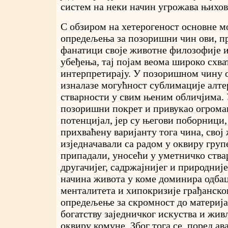
систем на неки начин угрожава њихов
С обзиром на хетерогеност основне 
опредељења за позоришни чин ови, п
фанатици своје животне филозофије 
убеђења, тај појам веома широко схва
интерпретирају. У позоришном чину о
изналазе могућност сублимације алте
стварности у свим њеним обличјима. У
позоришни покрет и привукао огрома
потенцијал, јер су његови поборници,
прихваћену варијанту тога чина, сво
изједначавали са радом у оквиру групе
припадали, уносећи у уметничко ства
другачијег, садржајнијег и природније
начина живота у коме доминира одба
менталитета и хипокризије грађанског
опредељење за скромност до материј
богатству заједничког искуства и жив
оквиру комуне. Због тога се, поред ав