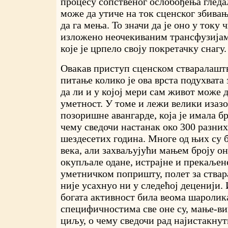
процесу сопственог ослобођења гледа
може да утиче на ток сценског збивањ
да га мења. То значи да је оно у току 
изложено неочекиваним трансфузијам
које је црпело своју покретачку снагу.
Овакав приступ сценском стваралаштв
питање колико је ова врста подухвата
да ли и у којој мери сам живот може д
уметност. У томе и лежи велики изаз
позоришне авангарде, која је имала б
чему сведочи настанак око 300 разних
шездесетих година. Многе од њих су 
века, али захваљујући мањем броју он
окупљале одане, истрајне и прекаљен
уметничком попришту, полет за ствар
није усахнуо ни у следећој деценији. 
богата активност била веома шаролик
специфичностима све оне су, мање-ви
циљу, о чему сведочи рад најистакнут