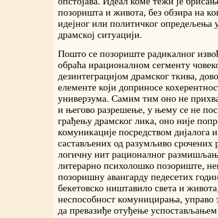
опстојава. Идеал коме тежи је брисањ
позоришта и живота, без обзира на ко
идејног или политичког опредељења у
драмској ситуацији.
Пошто се позориште радикалног изво
обраћа ирационалном сегменту човеко
дезинтеграцијом драмског ткива, дово
елементе који доприносе кохерентнос
универзума. Самим тим оно не прихва
и његово разрешење, у њему се не по
грађењу драмског лика, оно није поп
комуникације посредством дијалога 
састављених од разумљиво срочених р
логичну нит рационалног размишљања
литерарно психолошко позориште, не
позоришну авангарду педесетих годин
бекетовско ништавило света и живота,
неспособност комуницирања, управо 
да превазиђе отуђење успостављањем