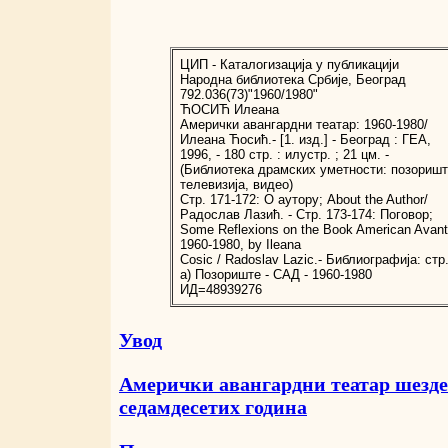
ЦИП - Каталогизација у публикацији
Народна библиотека Србије, Београд
792.036(73)"1960/1980"
ЋОСИЋ Илеана
Амерички авангардни театар: 1960-1980/
Илеана Ћосић.- [1. изд.] - Београд : ГЕА,
1996, - 180 стр. : илустр. ; 21 цм. -
(Библиотека драмских уметности: позоришт
телевизија, видео)
Стр. 171-172: О аутору; About the Author/
Радослав Лазић. - Стр. 173-174: Поговор;
Some Reflexions on the Book American Avant
1960-1980, by Ileana
Cosic / Radoslav Lazic.- Библиографија: стр
а) Позориште - САД - 1960-1980
ИД=48939276
Увод
Амерички авангардни театар шезде
седамдесетих година