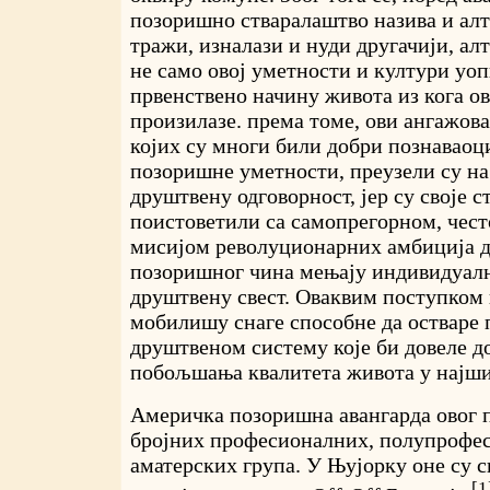
позоришно стваралаштво назива и ал
тражи, изналази и нуди другачији, ал
не само овој уметности и култури уоп
првенствено начину живота из кога о
произилазе. према томе, ови ангажова
којих су многи били добри познаваоц
позоришне уметности, преузели су на
друштвену одговорност, јер су своје 
поистоветили са самопрегорном, чес
мисијом револуционарних амбиција д
позоришног чина мењају индивидуалну
друштвену свест. Оваквим поступком 
мобилишу снаге способне да остваре 
друштвеном систему које би довеле д
побољшања квалитета живота у најши
Америчка позоришна авангарда овог п
бројних професионалних, полупрофе
аматерских група. У Њујорку оне су с
[1