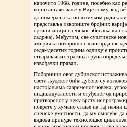
нарочито 1968. године, посебно као р
војно ангажовање у Вијетнаму, код ве
до померања ка политичком радикал
представља извориште бројних варија
организацији сценског збивања као о
садржај. Међутим, све суштинске нов
америчка позоришна авангарда шезде
седамдесетих година одликује происте
стваралачких трагања група опредеље
извођачки правац.
Поборници овог дубинског истражив
света људског бића дубоко су ангажов
настојањима савременог човека, угро
индивидуалности и отуђеног од приро
претвореног у неку врсту испрограми
поврате у хумано стање на тај начин 
сценске уметности, да му омогуће да 
видова принуде технолошке цивилиза
њеном агресивном продору у све поре