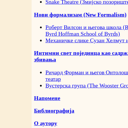
Snake Theatre (Змијско позоришт
Нови формализам (New Formalism)
Роберт Вилсон и његова школа (Ro
Byrd Hoffman School of Byrds)
Механичке слике Сузан Хелмут и
Интимни свет појединца као садрж
збивања
Ричард Форман и његов Онтолош
театар
Вустерска група (The Wooster Gr
Напомене
Библиографија
О аутору