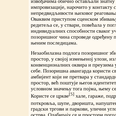
извођачима обично остављали знатну
импровизације, нарочито у контакту с
непредвидљивости њиховог реаговањ
Оваквим приступом сценском збивањ
редитеља се, у ствари, повећала у по
индивидуалних способности сваког уч
позоришног чина спроведе одређену п
њеним последицама.
Незаобилазна подлога позоришног зб
простор, у својој измењеној улози, из
конвенционалних оквира и преузима у
себе. Позоришна авангарда користи с
амбијент који не претвара у стандар
простор, већ поштује његов идентитет,
условном значењу тога појма, њему се
[5]
Користе се цркве
хале, гараже, под
поткровља, шупе, дворишта, напуштен
градски тргови и паркови, улични угл
острва. Одабирају се и простори пого