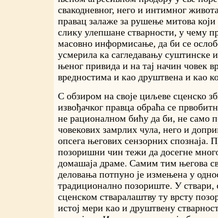
свакодневног, него и интимног живота.
правац залаже за рушење митова који
слику улепшане стварности, у чему пр
масовно информисање, да би се ослоб
усмерила ка сагледавању суштинске 
њеног привида и на тај начин човек 
вредностима и као друштвена и као ко
С обзиром на своје циљеве сценско з
извођачког правца обраћа се првобитн
не рационалном бићу да би, не само 
човекових замрлих чула, него и доп
опсега његових сензорних спознаја. П
позоришни чин тежи да досегне мног
домашаја драме. Самим тим његова св
деловања потпуно је измењена у одно
традиционално позориште. У ствари, 
сценском стваралаштву ту врсту позо
истој мери као и друштвену стварност