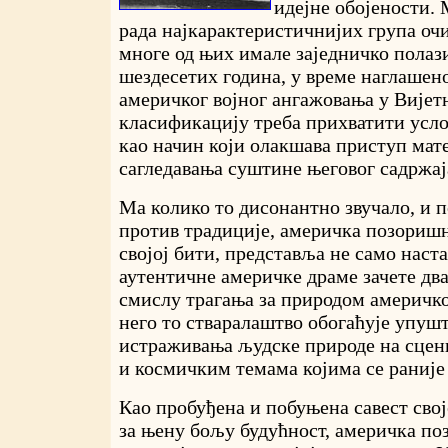
идејне обојености.
рада најкарактеристичнијих група очи
многе од њих имале заједничко полаз
шездесетих година, у време наглашен
америчког војног ангажовања у Вијет
класификацију треба прихватити усло
као начин који олакшава приступ мат
сагледавања суштине његовог садржај
Ма колико то дисонантно звучало, и п
против традиције, америчка позоришн
својој бити, представља не само наста
аутентичне америчке драме зачете два
смислу трагања за природом америчко
него то стваралаштво обогаћује упуш
истраживања људске природе на сцени
и космичким темама којима се раније 
Као пробуђена и побуњена савест свој
за њену бољу будућност, америчка по