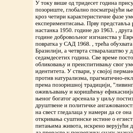
У току више од тридесет година прису
позориште, глобално посматрајући ње
кроз четири карактеристичне фазе ум
експериментисања. Прву представља 
настанка 1950. године до 1963. , друг
године добровољног изгнанства у Евро
повратка у САД 1968. , трећа обухвата
Бразилији, а четврта стваралаштво у 
седамдесетих година. Све време посто
обликовању и преиспитивању свог ум
идентитета. У ствари, у својој перма
против натурализма, прагматично-екл
према позоришној традицији, "ливин
оживљавању и коришћењу ефикаснији
њеног богатог арсенала у циљу пости
друштвене и политичке ангажованост
на свест гледалаца у намери да се он
откривања суштинске истине о егзис
питањима живота, искрено верујући д
да прерасте у покретачку снагу знача