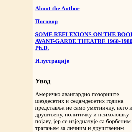
About the Author
Поговор
SOME REFLEXIONS ON THE BOO
AVANT-GARDE THEATRE 1960-1980" 
Ph.D.
Илустрације
Увод
Америчко авангардно позориште
шездесетих и седамдесетих година
представља не само уметничку, него 
друштвену, политичку и психолошку
појаву, јер се изједначује са борбеним
трагањем за личним и друштвеним