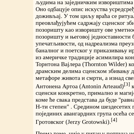
људима на заједничким извориштима 
Оно одбацује опис искуства усредсређ
доживљај. У том циљу враћа се ритуа
преовлађујућем садржају сценског зб
позоришту као изворишту ове уметно
позоришту и његовој једноставности 
упечатљивости, од надреализма преуз
баналног и поетског у приказивању и
из америчке традиције асимилира ко
Торнтона Вајлера (Thornton Wilder) ко
драмским делима сценском збивању д
метафоре живота и смрти, а изнад све
[3]
Антонена Артоа (Antonin Arteaud)
к
сценски конкретно, примално и магиј
коме ће свака представа да буде "рав
Н-ти степен" . Средином шездесетих 
појединих авангардних група осећа се
[4]
Гротовског (Jerzy Grotowski).
Према томе, није у питању потпуна н