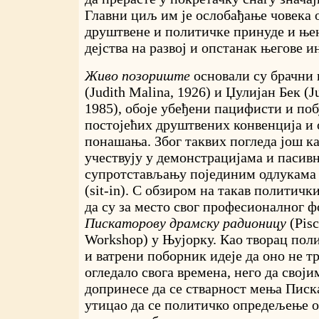
Главни циљ им је ослобађање човека 
друштвене и политичке принуде и ње
дејства на развој и опстанак његове 
Живо позориште
основали су брачни
(Judith Malina, 1926) и Џулијан Бек (J
1985), обоје убеђени пацифисти и по
постојећих друштвених конвенција и
понашања. Због таквих погледа још к
учествују у демонстрацијама и пасив
супротстављању појединим одлукама
(sit-in). С обзиром на такав политичк
да су за место свог професионалног 
Пискаторову драмску
радионицу
(Pisc
Workshop) у Њујорку. Као творац пол
и ватрени поборник идеје да оно не т
огледало свога времена, него да свој
допринесе да се стварност мења Писка
утицао да се политичко опредељење 