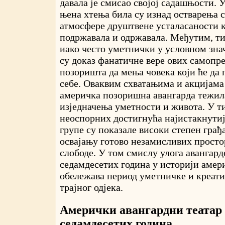
давала је смисао својој садашњости. 
њена хтења била су изнад остварења 
атмосфере друштвене усталасаности ко
подржавала и одржавала. Међутим, ти
иако често уметнички у условном зна
су доказ фанатичне вере ових самопре
позоришта да мења човека који ће да 
себе. Оваквим схватањима и акцијама
америчка позоришна авангарда тежила 
изједначења уметности и живота. У т
неоспорних достигнућа најистакнутиј
групе су показале високи степен грађ
освајању готово незамисливих просто
слободе. У том смислу улога авангард
седамдесетих година у историји амер
обележава период уметничке и креат
трајног одјека.
Амерички авангардни театар 
седамдесетих година