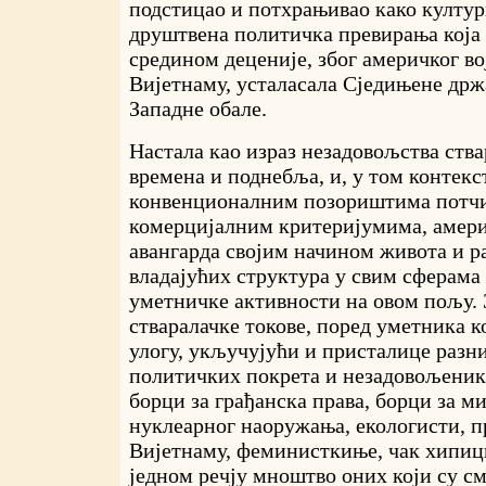
подстицао и потхрањивао како културн
друштвена политичка превирања која 
средином деценије, због америчког в
Вијетнаму, усталасала Сједињене држ
Западне обале.
Настала као израз незадовољства ств
времена и поднебља, и, у том контекс
конвенционалним позориштима пот
комерцијалним критеријумима, амер
авангарда својим начином живота и р
владајућих структура у свим сферама
уметничке активности на овом пољу. З
стваралачке токове, поред уметника к
улогу, укључујући и присталице разн
политичких покрета и незадовољеника
борци за грађанска права, борци за м
нуклеарног наоружања, екологисти, п
Вијетнаму, феминисткиње, чак хипиц
једном речју мноштво оних који су см