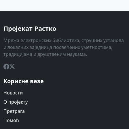
Пројекат Растко
Мрежа електронских библиотека, стручних установа
и локалних заједница посвећених уметностима,
традицијама и друштвеним наукама.
Корисне везе
Новости
О пројекту
Претрага
Помоћ