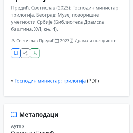
Предић, Светислав (2023): Господин министар:
трилогија. Београд: Музеј позоришне
уметности Србије (Библиотека Драмска
баштина, XVI, књ. 4).
Светислав Предић
2023
Драма и позориште
»
Господин министар: трилогија
(PDF)
Метаподаци
Аутор
Светислав Предић