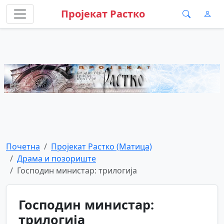
Пројекат Растко
Почетна
Пројекат Растко (Матица)
Драма и позориште
Господин министар: трилогија
Господин министар:
трилогија