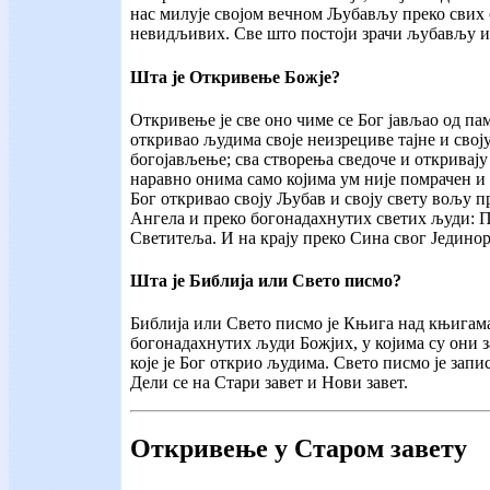
нас милује својом вечном Љубављу преко свих
невидљивих. Све што постоји зрачи љубављу и
Шта је Откривење Божје?
Откривење је све оно чиме се Бог јављао од па
откривао људима своје неизрециве тајне и своју
богојављење; сва створења сведоче и откривају 
наравно онима само којима ум није помрачен и 
Бог откривао своју Љубав и своју свету вољу п
Ангела и преко богонадахнутих светих људи: 
Светитеља. И на крају преко Сина свог Јединор
Шта је Библија или Свето писмо?
Библија или Свето писмо је Књига над књигама
богонадахнутих људи Божјих, у којима су они з
које је Бог открио људима. Свето писмо је зап
Дели се на Стари завет и Нови завет.
Откривење у Старом завету