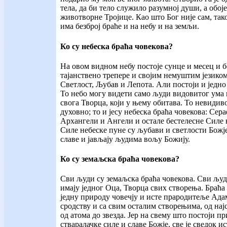
тела, да би тело служило разумној души, а обој
животворне Тројице. Као што Бог није сам, тако
има безброј браће и на небу и на земљи.
Ко су небеска браћа човекова?
На овом видном небу постоје сунце и месец и бе
тајанствено трепере и својим немуштим језиком 
Светлост, Љубав и Лепота. Али постоји и једно
То небо могу видети само људи видовитог ума и
свога Творца, који у њему обитава. То невидив
духовно; то и јесу небеска браћа човекова: Се
Архангели и Ангели и остале бестелесне Силе н
Силе небеске пуне су љубави и светлости Божје
славе и јављају људима вољу Божију.
Ко су земаљска браћа човекова?
Сви људи су земаљска браћа човекова. Сви људ
имају једног Оца, Творца свих створења. Браћа 
једну природу човечју и исте прародитеље Адам
сродству и са свим осталим створењима, од нај
од атома до звезда. Јер на свему што постоји пр
стваралачке силе и славе Божје, све је сведок и