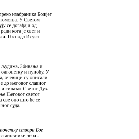
 преко изабраника Божјег
отомства. У Светом
ју се догађаји од
ради кога је свет и
али: Господа Исуса
а људима. Збивања и
у одгонетку и пуноћу. У
а, очевици су описали
ве до његовог славног
 и силазак Светог Духа
ње Његовог светог
а све оно што ће се
ног суда.
почетку створи Бог
 становнике неба -