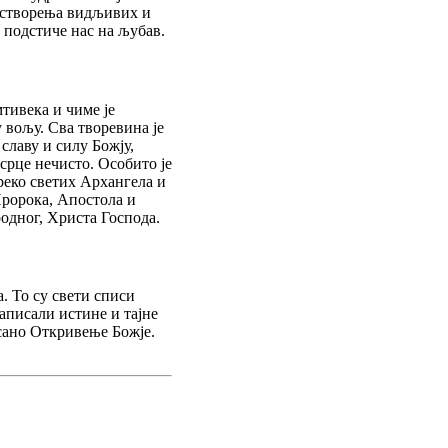
 створења видљивих и
 подстиче нас на љубав.
мтивека и чиме је
 вољу. Сва творевина је
славу и силу Божју,
срце нечисто. Особито је
реко светих Архангела и
Пророка, Апостола и
одног, Христа Господа.
. То су свети списи
аписали истине и тајне
исано Откривење Божје.