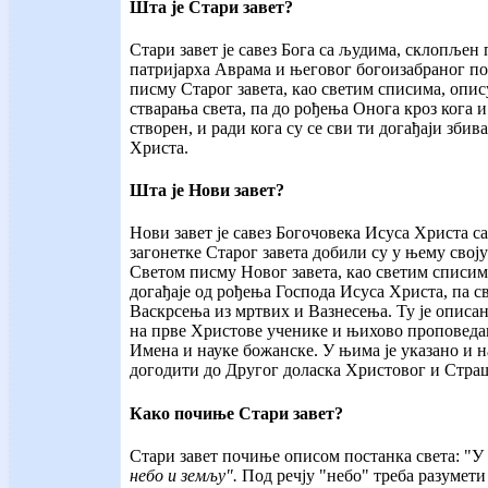
Шта је Стари завет?
Стари завет је савез Бога са људима, склопљен
патријарха Аврама и његовог богоизабраног п
писму Старог завета, као светим списима, опису
стварања света, па до рођења Онога кроз кога и 
створен, и ради кога су се сви ти догађаји збив
Христа.
Шта је Нови завет?
Нови завет је савез Богочовека Исуса Христа с
загонетке Старог завета добили су у њему свој
Светом писму Новог завета, као светим списим
догађаје од рођења Господа Исуса Христа, па с
Васкрсења из мртвих и Вазнесења. Ту је описан
на прве Христове ученике и њихово проповеда
Имена и науке божанске. У њима је указано и н
догодити до Другог доласка Христовог и Страш
Како почиње Стари завет?
Стари завет почиње описом постанка света: "У
небо и земљу".
Под речју "небо" треба разумети