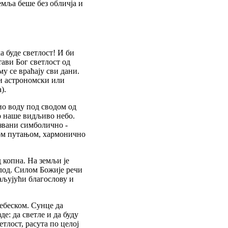
емља беше без обличја и
а буде светлост! И би
стави Бог светлост од
у се враћају сви дани.
ни астрономски или
).
ио воду под сводом од
во наше видљиво небо.
азвани симболично -
ојом путањом, хармонично
 копна. На земљи је
плод. Силом Божије речи
ваљујући благослову и
небеском. Сунце да
е: да светле и да буду
тлост, расута по целој