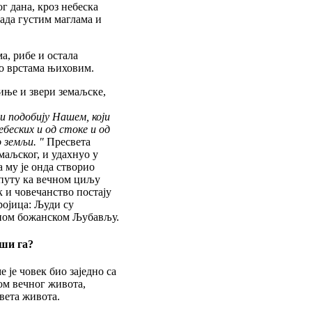
ог дана, кроз небеска
тада густим маглама и
а, рибе и остала
по врстама њиховим.
иње и звери земаљске,
 и подобију Нашем, који
ебеских и од стоке и од
 земљи. "
Пресвета
емаљског, и удахнуо у
а му је онда створио
 путу ка вечном циљу
 и човечанство постају
Тројица: Људи су
чном божанском Љубављу.
вши га?
е је човек био заједно са
ом вечног живота,
рвета живота.