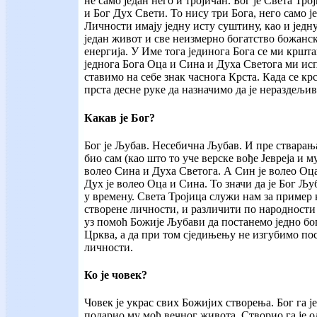
не само један него и тројичан. Бог је Света Тро
и Бог Дух Свети. То нису три Бога, него само ј
Личности имају једну исту суштину, као и једну
један живот и све неизмерно богатство божанс
енергија. У Име тога јединога Бога се ми кршта
једнога Бога Оца и Сина и Духа Светога ми ис
ставимо на себе знак часнога Крста. Када се кр
прста десне руке да назначимо да је нераздељива
Какав је Бог?
Бог је Љубав. Несебична Љубав. И пре стварања
био сам (као што то уче верске вође Јевреја и м
волео Сина и Духа Светога. А Син је волео Оц
Дух је волео Оца и Сина. То значи да је Бог Љу
у времену. Света Тројица служи нам за пример 
створене личности, и различити по народности
уз помоћ Божије Љубави да постанемо једно бог
Црква, а да при том сједињењу не изгубимо по
личности.
Ко је човек?
Човек је украс свих Божијих створења. Бог га ј
подарио му моћ вечног живота. Створио га је 