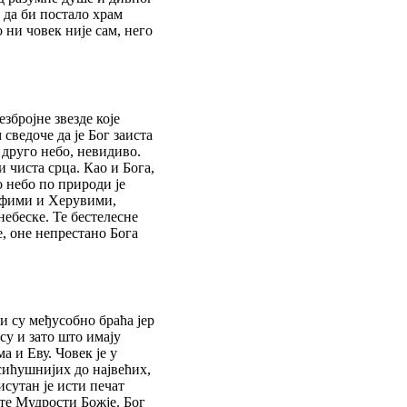
е да би постало храм
 ни човек није сам, него
збројне звезде које
сведоче да је Бог заиста
 друго небо, невидиво.
 чиста срца. Као и Бога,
о небо по природи је
рафими и Херувими,
ебеске. Те бестелесне
, оне непрестано Бога
и су међусобно браћа јер
су и зато што имају
а и Еву. Човек је у
сићушнијих до највећих,
исутан је исти печат
сте Мудрости Божје. Бог