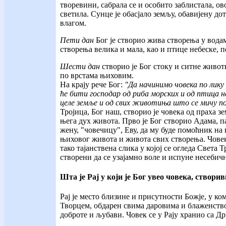
творевини, сабрала се и особито заблистала, ов
светила. Сунце је обасјало земљу, обавијену до
влагом.
Пети дан
Бог је створио жива створења у водам
створења велика и мала, као и птице небеске, 
Шести дан
створио је Бог стоку и ситне живот
по врстама њиховим.
На крају рече Бог:
"Да начинимо човека по лику
ће бити господар од риба морских и од птица н
целе земље и од свих животиња што се мичу по
Тројица, Бог наш, створио је човека од праха з
њега дух живота. Прво је Бог створио Адама, п
жену, "човечицу", Еву, да му буде помоћник на
њиховог живота и живота свих створења. Човек
тако тајанствена слика у којој се огледа Света 
створени да се узајамно воле и испуне несеби
Шта је Рај у који је Бог увео човека, створи
Рај је место близине и присутности Божје, у ком
Творцем, обдарен свима даровима и блаженств
доброте и љубави. Човек се у Рају хранио са Д