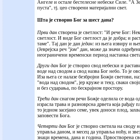
Ангеле и остале бестелесне небеске Силе. "А З
пуста", тј. цео створени материјални свет.
Шта је створио Бог за шест дана?
Први дан
створена је светлост: "И рече Бог: Нек
светлост. И виде Бог светлост да је добра; и ра
таме". Тај дан је дан
један:
из њега извиру и њем
(Јеврејска реч
"јом"
дан, може да значи одређе
неограничени временски период настанка света
Други дан
Бог је створио свод небески и растав
воде над сводом а свод назва Бог небо. То је о
Иза њега се налазе безбројни Божји светови, н
"вода над сводом", јер круже и теку, сваки св
и без сударања, по бескрајном простору.
Трећи дан
снагом речи Божје оделила се вода од
израсла трава и разноврсна дрвета која рађају 
то једном засејано семе, увек доноси плод, зах
заповести Бога.
Четврти дан
Бог је створио светила на своду 
управља даном, и месец да управља ноћу, и звезд
знаци времена, дана и година. Првостворена све