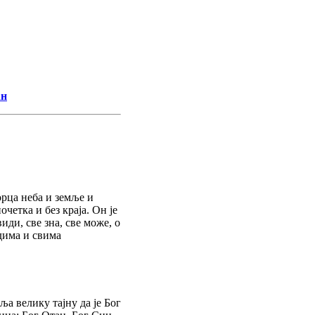
ан
орца неба и земље и
четка и без краја. Он је
види, све зна, све може, о
дима и свима
ља велику тајну да је Бог