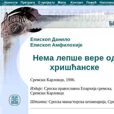
Епископ Данило
Епископ Амфилохије
Нема лепше вере о
хришћанске
Сремски Карловци, 1996.
Издаје:
Српска православна Епархија сремска,
Сремски Карловци
Штампа:
Српска манастирска штампарија, Ср