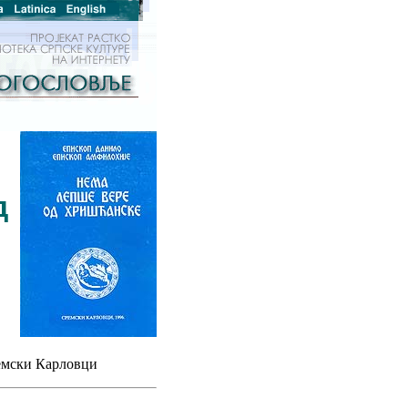
д
емски Карловци