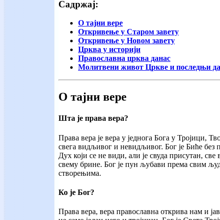
Садржај:
О тајни вере
Откривење у Старом завету
Откривење у Новом завету
Црква у историји
Православна црква данас
Молитвени живот Цркве и последњи д
О тајни вере
Шта је права вера?
Права вера је вера у једнога Бога у Тројици, Тв
свега видљивог и невидљивог. Бог је Биће без по
Дух који се не види, али је свуда присутан, све 
свему брине. Бог је пун љубави према свим љу
створењима.
Ко је Бог?
Права вера, вера православна открива нам и јав