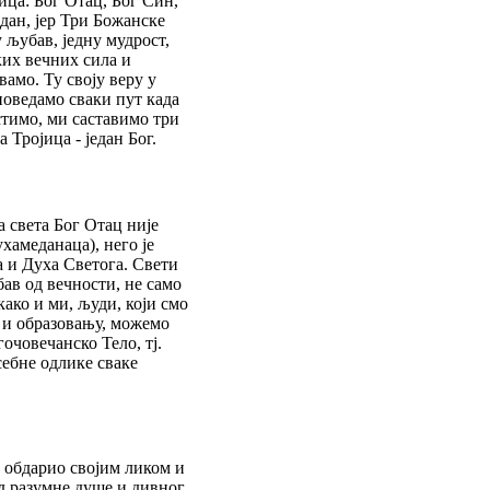
јица: Бог Отац, Бог Син,
едан, јер Три Божанске
 љубав, једну мудрост,
ких вечних сила и
вамо. Ту своју веру у
поведамо сваки пут када
стимо, ми саставимо три
 Тројица - један Бог.
 света Бог Отац није
ухамеданаца), него је
а и Духа Светога. Свети
бав од вечности, не само
како и ми, људи, који смо
 и образовању, можемо
очовечанско Тело, тј.
себне одлике сваке
е обдарио својим ликом и
од разумне душе и дивног