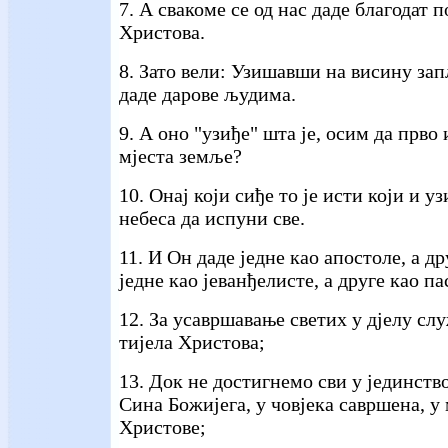
7. А свакоме се од нас даде благодат п
Христова.
8. Зато вели: Узишавши на висину зап
даде дарове људима.
9. А оно "узиђе" шта је, осим да прво
мјеста земље?
10. Онај који сиђе то је исти који и у
небеса да испуни све.
11. И Он даде једне као апостоле, а др
једне као јеванђелисте, а друге као п
12. За усавршавање светих у дјелу сл
тијела Христова;
13. Док не достигнемо сви у јединств
Сина Божијега, у човјека савршена, у
Христове;