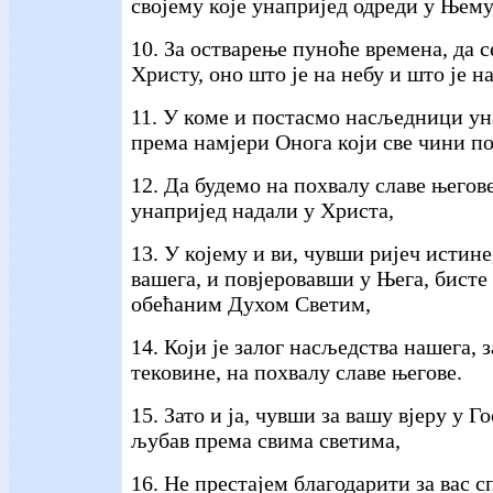
својему које унапријед одреди у Њему
10. За остварење пуноће времена, да с
Христу, оно што је на небу и што је н
11. У коме и постасмо насљедници ун
према намјери Онога који све чини по 
12. Да будемо на похвалу славе његове
унапријед надали у Христа,
13. У којему и ви, чувши ријеч истин
вашега, и повјеровавши у Њега, бисте
обећаним Духом Светим,
14. Који је залог насљедства нашега,
тековине, на похвалу славе његове.
15. Зато и ја, чувши за вашу вјеру у Г
љубав према свима светима,
16. Не престајем благодарити за вас 