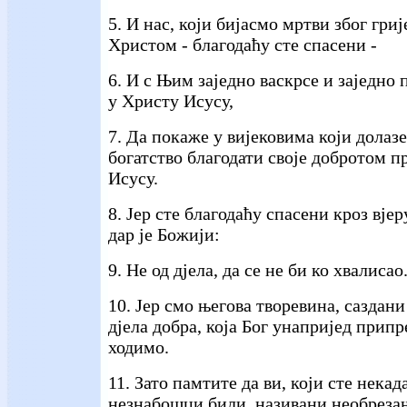
5. И нас, који бијасмо мртви због гри
Христом - благодаћу сте спасени -
6. И с Њим заједно васкрсе и заједно
у Христу Исусу,
7. Да покаже у вијековима који долаз
богатство благодати своје добротом п
Исусу.
8. Јер сте благодаћу спасени кроз вјеру
дар је Божији:
9. Не од дјела, да се не би ко хвалисао
10. Јер смо његова творевина, саздани
дјела добра, која Бог унапријед прип
ходимо.
11. Зато памтите да ви, који сте некад
незнабошци били, називани необрезањ