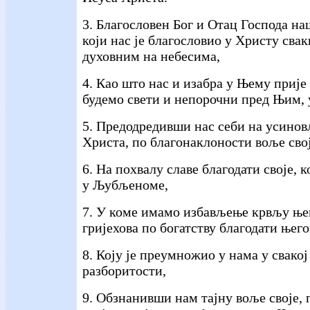
3. Благословен Бог и Отац Господа на
који нас је благословио у Христу сва
духовним на небесима,
4. Као што нас и изабра у Њему прије
будемо свети и непорочни пред Њим, 
5. Предодредивши нас себи на усино
Христа, по благонаклоности воље свој
6. На похвалу славе благодати своје, 
у Љубљеноме,
7. У коме имамо избављење крвљу њ
гријехова по богатству благодати њего
8. Коју је преумножио у нама у свако
разборитости,
9. Обзнанивши нам тајну воље своје,