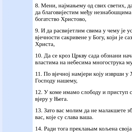
8. Мени, најмањему од свих светих, да
да благовијестим међу незнабошцима
богатство Христово,
9. И да расвијетлим свима у чему је ус
вјечности сакривене у Богу, који је са
Христа,
10. Да се кроз Цркву сада обзнани на
властима на небесима многострука му
11. По вјечној намјери коју изврши у
Господу нашему,
12. У коме имамо слободу и приступ 
вјеру у Њега.
13. Зато вас молим да не малакшете з
вас, које су слава ваша.
14. Ради тога преклањам кољена свој