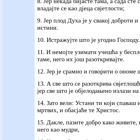
8. Јер некада бијасте тама, а сада сте 
владајте се као дјеца свјетлости;
9. Јер плод Духа је у свакој доброти 
истини.
10. Истражујте што је угодно Господу.
11. И немојте узимати учешћа у бесп
таме, него их још разоткривајте.
12. Јер је срамно и говорити о ономе 
13. А све што се разоткрива свјетлошћ
јер све што је објелодањено излази на 
14. Зато вели: Устани ти који спаваш 
мртвих, и обасјаће те Христос.
15. Дакле, пазите добро како живите, 
него као мудри,