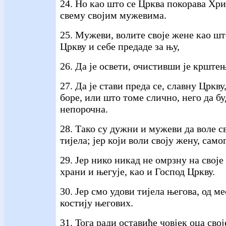
24. Но као што се Црква покорава Хри
свему својим мужевима.
25. Мужеви, волите своје жене као шт
Цркву и себе предаде за њу,
26. Да је освети, очистивши је крштењ
27. Да је стави преда се, славну Цркв
боре, или што томе слично, него да бу
непорочна.
28. Тако су дужни и мужеви да воле св
тијела; јер који воли своју жену, само
29. Јер нико никад не омрзну на своје 
храни и његује, као и Господ Цркву.
30. Јер смо удови тијела његова, од ме
костију његових.
31. Тога ради оставиће човјек оца свој