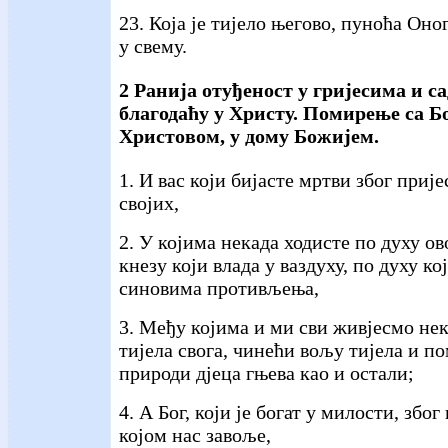
23. Која је тијело његово, пуноћа Оно
у свему.
2 Ранија отуђеност у гријесима и 
благодаћу у Христу. Помирење са Бо
Христовом, у дому Божијем.
1. И вас који бијасте мртви због прије
својих,
2. У којима некада ходисте по духу ово
кнезу који влада у ваздуху, по духу кој
синовима противљења,
3. Међу којима и ми сви живјесмо не
тијела свога, чинећи вољу тијела и п
природи дјеца гњева као и остали;
4. А Бог, који је богат у милости, збо
којом нас завоље,