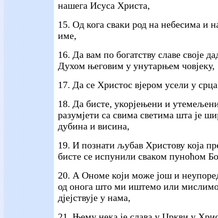
нашега Исуса Христа,
15. Од кога сваки род на небесима и 
име,
16. Да вам по богатству славе своје дад
Духом његовим у унутарњем човјеку,
17. Да се Христос вјером усели у срца
18. Да бисте, укорјењени и утемељен
разумјети са свима светима шта је ши
дубина и висина,
19. И познати љубав Христову која пр
бисте се испунили сваком пуноћом Б
20. А Ономе који може још и неупор
од онога што ми иштемо или мислимо,
дјејствује у нама,
21. Њему нека је слава у Цркви у Хри