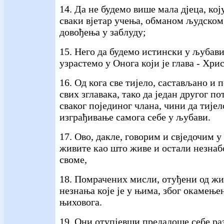
14. Да не будемо више мала дјеца, ко
сваки вјетар учења, обманом људском
довођења у заблуду;
15. Него да будемо истински у љубави
узрастемо у Онога који је глава - Хрис
16. Од кога све тијело, састављано и
свих зглавака, тако да један другог п
сваког појединог члана, чини да тијел
изграђивање самога себе у љубави.
17. Ово, дакле, говорим и свједочим у
живите као што живе и остали незна
своме,
18. Помрачених мисли, отуђени од жи
незнања које је у њима, због окамење
њиховога.
19. Они отупјевши предадоше себе ра