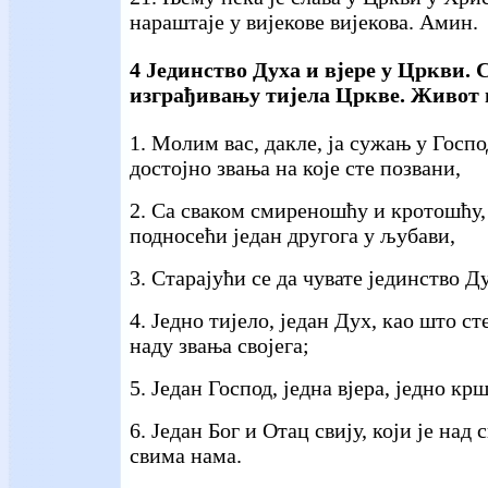
нараштаје у вијекове вијекова. Амин.
4 Јединство Духа и вјере у Цркви.
изграђивању тијела Цркве. Живот н
1. Молим вас, дакле, ја сужањ у Господ
достојно звања на које сте позвани,
2. Са сваком смиреношћу и кротошћу,
подносећи један другога у љубави,
3. Старајући се да чувате јединство Д
4. Једно тијело, један Дух, као што ст
наду звања својега;
5. Један Господ, једна вјера, једно кр
6. Један Бог и Отац свију, који је над 
свима нама.