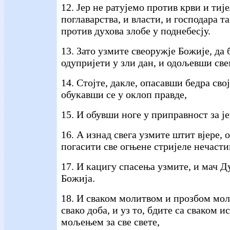
12. Јер не ратујемо против крви и тиј
поглаварства, и власти, и господара та
против духова злобе у поднебесју.
13. Зато узмите свеоружје Божије, да 
одупријети у зли дан, и одољевши све
14. Стојте, дакле, опасавши бедра сво
обукавши се у оклоп правде,
15. И обувши ноге у приправност за ј
16. А изнад свега узмите штит вјере, 
погасити све огњене стријеле нечасти
17. И кацигу спасења узмите, и мач Ду
Божија.
18. И сваком молитвом и прозбом мол
свако доба, и уз то, бдите са сваком 
мољењем за све свете,