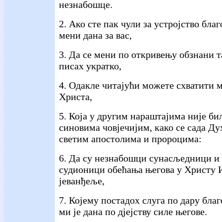
незнабошце.
2. Ако сте пак чули за устројство благ
мени дана за вас,
3. Да се мени по откривењу обзнани т
писах укратко,
4. Одакле читајући можете схватити м
Христа,
5. Која у другим нараштајима није би
синовима човјечијим, како се сада Д
светим апостолима и пророцима:
6. Да су незнабошци сунасљедници и 
судионици обећања његова у Христу 
јеванђеље,
7. Којему постадох слуга по дару благ
ми је дана по дјејству силе његове.