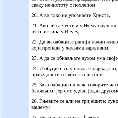
сваку нечистоту с похлепом.
20. А ви тако не упознасте Христа,
21. Ако ли га чусте и у Њему научени 
јесте истина у Исусу,
22. Да ви одбаците ранији начин живот
који пропада у жељама варљивим,
23. А да се обнављате духом ума своје
24. И обуците се у новога човјека, саз
праведности и светости истине.
25. Зато одбацивши лаж, говорите ист
ближњим; јер смо удови један другом
26. Гњевите се али не гријешите; сунц
вашему;
27. Нити дајите мјеста ђаволу.