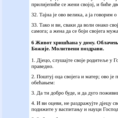
прилијепиће се жени својој, и биће дв
32. Тајна је ово велика, а ја говорим 
33. Тако и ви, сваки да воли онако сво
самога; а жена да се боји својега мужа
6 Живот хришћана у дому. Облачењ
Божије. Молитвени поздрави.
1. Дјецо, слушајте своје родитеље у Го
праведно.
2. Поштуј оца својега и матер; ово је 
обећањем:
3. Да ти добро буде, и да дуго пожив
4. И ви оцеви, не раздражујте дјецу св
подижите у васпитању и науци Господ