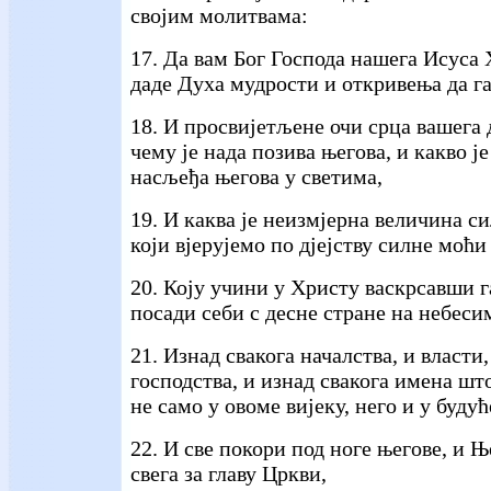
својим молитвама:
17. Да вам Бог Господа нашега Исуса 
даде Духа мудрости и откривења да га
18. И просвијетљене очи срца вашега 
чему је нада позива његова, и какво је
насљеђа његова у светима,
19. И каква је неизмјерна величина с
који вјерујемо по дјејству силне моћи
20. Коју учини у Христу васкрсавши г
посади себи с десне стране на небеси
21. Изнад свакога началства, и власти,
господства, и изнад свакога имена шт
не само у овоме вијеку, него и у буду
22. И све покори под ноге његове, и Њ
свега за главу Цркви,