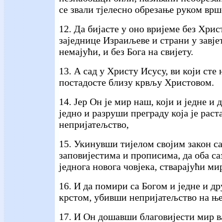
се звали тјелесно обрезање руком врш
12. Да бијасте у оно вријеме без Хрис
заједнице Израиљеве и страни у завје
немајући, и без Бога на свијету.
13. А сад у Христу Исусу, ви који сте
постадосте близу крвљу Христовом.
14. Јер Он је мир наш, који и једне и 
једно и разруши преграду која је раст
непријатељство,
15. Укинувши тијелом својим закон с
заповијестима и прописима, да оба са
једнога новога човјека, стварајући ми
16. И да помири са Богом и једне и др
крстом, убивши непријатељство на ње
17. И Он дошавши благовијести мир ва