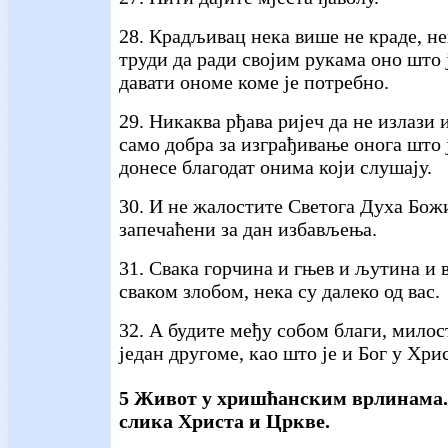
28. Крадљивац нека више не краде, не
труди да ради својим рукама оно што 
давати ономе коме је потребно.
29. Никаква рђава ријеч да не излази 
само добра за изграђивање онога што 
донесе благодат онима који слушају.
30. И не жалостите Светога Духа Божи
запечаћени за дан избављења.
31. Свака горчина и гњев и љутина и в
сваком злобом, нека су далеко од вас.
32. А будите међу собом благи, мило
један другоме, као што је и Бог у Хри
5 Живот у хришћанским врлинама. 
слика Христа и Цркве.