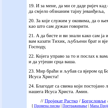
19. И за мене, да ми се даде ријеч кад
да смјело обзнаним тајну јеванђеља,
20. За које служим у оковима, да о ње
као што сам дужан говорити.
21. А да бисте и ви знали како сам ја 
вам казати Тихик, љубљени брат и вј
Господу,
22. Којега управо за то и послах к вам
и да утјеши срца ваша.
23. Мир браћи и љубав са вјером од Б
Исуса Христа!
24. Благодат са свима који постојано
нашега Исуса Христа. Амин.
//
Пројекат Растко
/
Богословље
[
Промена писма
|
Претраживање
|
Мапа Прој