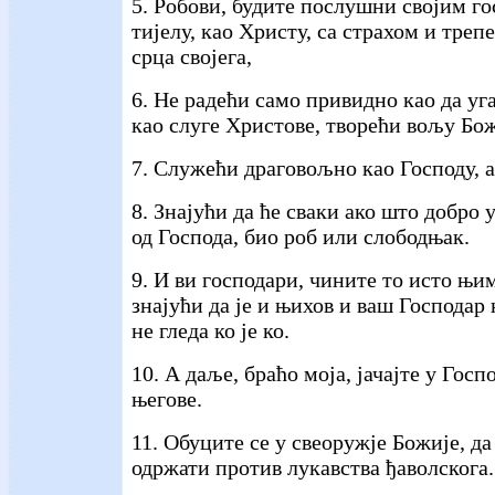
5. Робови, будите послушни својим г
тијелу, као Христу, са страхом и треп
срца својега,
6. Не радећи само привидно као да уг
као слуге Христове, творећи вољу Бож
7. Служећи драговољно као Господу, а
8. Знајући да ће сваки ако што добро
од Господа, био роб или слободњак.
9. И ви господари, чините то исто њим
знајући да је и њихов и ваш Господар 
не гледа ко је ко.
10. А даље, браћо моја, јачајте у Госп
његове.
11. Обуците се у свеоружје Божије, да
одржати против лукавства ђаволскога.