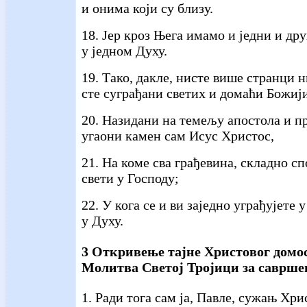
и онима који су близу.
18. Јер кроз Њега имамо и једни и др
у једном Духу.
19. Тако, дакле, нисте више странци 
сте суграђани светих и домаћи Божији
20. Назидани на темељу апостола и про
угаони камен сам Исус Христос,
21. На коме сва грађевина, складно сп
свети у Господу;
22. У кога се и ви заједно уграђујете
у Духу.
3 Откривење тајне Христовог домос
Молитва Светој Тројици за савршен
1. Ради тога сам ја, Павле, сужањ Хри