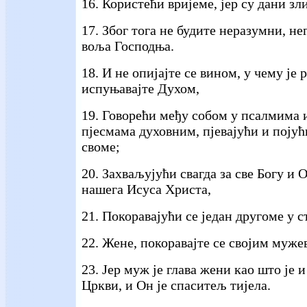
16. Користећи вријеме, јер су дани зли
17. Због тога не будите неразумни, не
воља Господња.
18. И не опијајте се вином, у чему је р
испуњавајте Духом,
19. Говорећи међу собом у псалмима 
пјесмама духовним, пјевајући и појућ
своме;
20. Захваљујући свагда за све Богу и 
нашега Исуса Христа,
21. Покоравајући се један другоме у 
22. Жене, покоравајте се својим муже
23. Јер муж је глава жени као што је 
Цркви, и Он је спаситељ тијела.