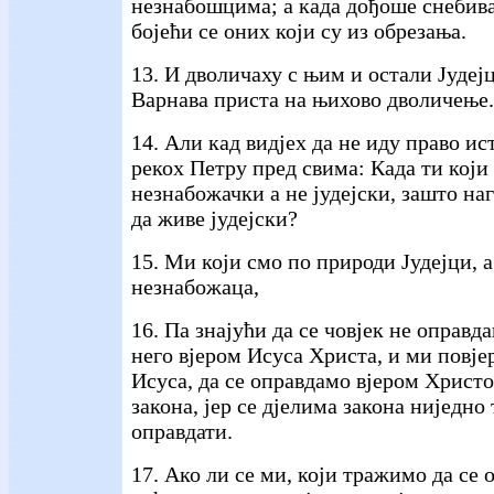
незнабошцима; а када дођоше снебива
бојећи се оних који су из обрезања.
13. И дволичаху с њим и остали Јудејц
Варнава приста на њихово дволичење.
14. Али кад видјех да не иду право ис
рекох Петру пред свима: Када ти који
незнабожачки а не јудејски, зашто н
да живе јудејски?
15. Ми који смо по природи Јудејци, 
незнабожаца,
16. Па знајући да се човјек не оправд
него вјером Исуса Христа, и ми повје
Исуса, да се оправдамо вјером Христо
закона, јер се дјелима закона ниједно
оправдати.
17. Ако ли се ми, који тражимо да се 