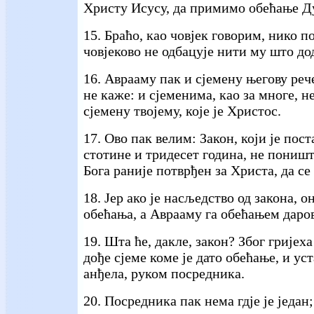
Христу Исусу, да примимо обећање Ду
15. Браћо, као човјек говорим, нико 
човјеково не одбацује нити му што дод
16. Аврааму пак и сјемену његову ре
не каже: и сјеменима, као за многе, не
сјемену твојему, које је Христос.
17. Ово пак велим: Закон, који је пос
стотине и тридесет година, не поништа
Бога раније потврђен за Христа, да се
18. Јер ако је насљедство од закона, о
обећања, а Аврааму га обећањем даров
19. Шта ће, дакле, закон? Због гријеха
дође сјеме коме је дато обећање, и ус
анђела, руком посредника.
20. Посредника пак нема гдје је један; 