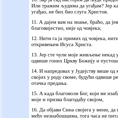
Или тражим људима да угађам? Јер к
угађао, не бих био слуга Христов.
11. А дајем вам на знање, браћо, да је
благовијестио, није од човјека;
12. Нити га ја примих од човјека, нит
откривењем Исуса Христа.
13. Јер сте чули моје живљење некад у
одвише гоних Цркву Божију и пустоши
14. И напредовах у Јудејству више од
својих у роду своме, будући одвише р
отачка предања.
15. А када благоволи Бог, који ме иза
моје и призва благодаћу својом,
16. Да објави Сина својега у мени, да
међу незнабошцима, тога часа не пита