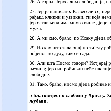
26. А горњи Јерусалим слободан је, и 
27. Јер је написано: Развесели се, нер
рађаш, кликни и узвикни, ти која нем
јер остављена има много више дјеце, 
мужа.
28. А ми смо, браћо, по Исаку дјеца о
29. Но као што тада онај по тијелу р
рођеног по духу, тако и сада.
30. Али шта Писмо говори? Истјерај 
њезина; јер син робињин неће наслиј
слободне.
31. Тако, браћо, нисмо дјеца робиње н
5 Благовијест о слободи у Христу. Х
љубави.