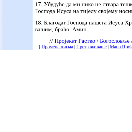
17. Убудуће да ми нико не ствара тешк
Господа Исуса на тијелу својему носи
18. Благодат Господа нашега Исуса Хр
вашим, браћо. Амин.
//
Пројекат Растко
/
Богословље
[
Промена писма
|
Претраживање
|
Мапа Прој