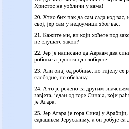
Христос не уобличи у вама!
20. Хтио бих пак да сам сада код вас,
свој, јер сам у недоумици због вас.
21. Кажите ми, ви који хоћете под зак
не слушате закон?
22. Јер је написано да Авраам два син
робиње а једнога од слободне.
23. Али онај од робиње, по тијелу се р
слободне, по обећању.
24. А то је речено са другим значењем:
завјета, један од горе Синаја, који рађ
је Агара.
25. Јер Агара је гора Синај у Арабији,
садашњем Јерусалиму, а он робује са 