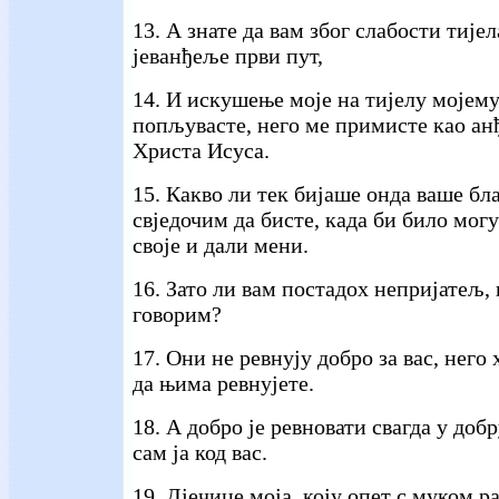
13. А знате да вам због слабости тије
јеванђеље први пут,
14. И искушење моје на тијелу мојему
попљувасте, него ме примисте као анђ
Христа Исуса.
15. Какво ли тек бијаше онда ваше бл
свједочим да бисте, када би било мог
своје и дали мени.
16. Зато ли вам постадох непријатељ,
говорим?
17. Они не ревнују добро за вас, него х
да њима ревнујете.
18. А добро је ревновати свагда у добр
сам ја код вас.
19. Дјечице моја, коју опет с муком р