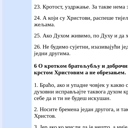
23. Кротост, уздржање. За такве нема 
24. А који су Христови, распеше тијел
жељама.
25. Ако Духом живимо, по Духу и да 
26. Не будимо сујетни, изазивајући је
једни другима.
6 О кротком братољубљу и доброчи
крстом Христовим а не обрезањем.
1. Браћо, ако и упадне човјек у какво
духовни исправљајте таквога духом к
себе да и ти не будеш искушан.
2. Носите бремена један другога, и та
Христов.
3. Јер ако ко мисли да је нешто, а ниј