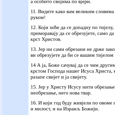
а особито својима по вјери.
11. Видите како вам великим словима
руком!
12. Који хоће да се допадну по тијелу,
приморавају да се обрезујете, само да
крст Христов.
13. Јер ни сами обрезани не држе зако
ви обрезујете да би се вашим тијелом
14 А ја, Боже сачувај да се чим друг
крстом Господа нашег Исуса Христа, 
разапе свијет и ја свијету.
15. Јер у Христу Исусу нити обрезањ
необрезање, него нова твар.
16. И који год буду живјели по овоме
и милост, и на Израиљ Божији.