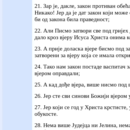
21. Зар је, дакле, закон противан об
Никако! Јер да је дат закон који може
би од закона била праведност;
22. Али Писмо затвори све под гријех
дало кроз вјеру Исуса Христа онима ко
23. А прије доласка вјере бисмо под 
затворени за вјеру која се имала откр
24. Тако нам закон постаде васпитач з
вјером оправдали;
25. А кад дође вјера, више нисмо под 
26. Јер сте сви синови Божији вјером 
27. Јер који се год у Христа крстисте,
обукосте.
28. Нема више Јудејца ни Јелина, нем