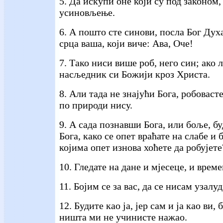
5. Да искупи оне који су под законом
усиновљење.
6. А пошто сте синови, посла Бог Духа
срца ваша, који виче: Ава, Оче!
7. Тако ниси више роб, него син; ако л
насљедник си Божији кроз Христа.
8. Али тада не знајући Бога, робоваст
по природи нису.
9. А сада познавши Бога, или боље, б
Бога, како се опет враћате на слабе и 
којима опет изнова хоћете да робујете
10. Гледате на дане и мјесеце, и врем
11. Бојим се за вас, да се нисам узалуд
12. Будите као ја, јер сам и ја као ви,
ништа ми не учинисте нажао.