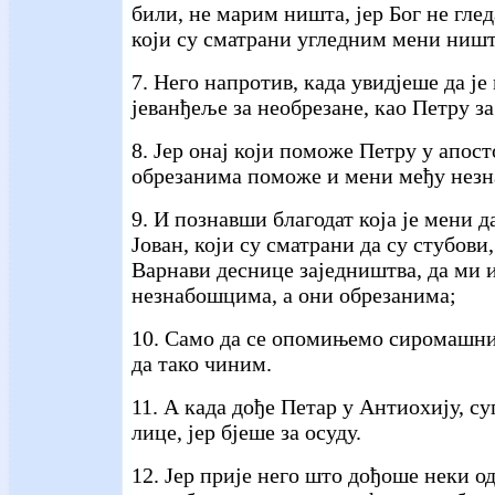
били, не марим ништа, јер Бог не гледа
који су сматрани угледним мени ништ
7. Него напротив, када увидјеше да је
јеванђеље за необрезане, као Петру за
8. Јер онај који поможе Петру у апос
обрезанима поможе и мени међу незн
9. И познавши благодат која је мени д
Јован, који су сматрани да су стубови
Варнави деснице заједништва, да ми 
незнабошцима, а они обрезанима;
10. Само да се опомињемо сиромашних
да тако чиним.
11. А када дође Петар у Антиохију, су
лице, јер бјеше за осуду.
12. Јер прије него што дођоше неки од