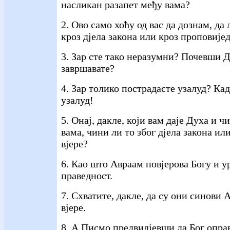
насликан разапет међу вама?
2. Ово само хоћу од вас да дознам, да
кроз дјела закона или кроз проповијед
3. Зар сте тако неразумни? Почевши Д
завршавате?
4. Зар толико пострадасте узалуд? Ка
узалуд!
5. Онај, дакле, који вам даје Духа и 
вама, чини ли то због дјела закона ил
вјере?
6. Као што Авраам повјерова Богу и у
праведност.
7. Схватите, дакле, да су они синови 
вјере.
8. А Писмо предвидјевши да Бог опра