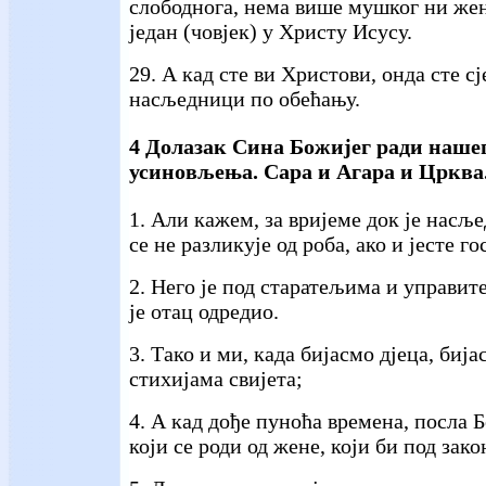
слободнога, нема више мушког ни женс
један (човјек) у Христу Исусу.
29. А кад сте ви Христови, онда сте с
насљедници по обећању.
4 Долазак Сина Божијег ради наше
усиновљења. Сара и Агара и Црква
1. Али кажем, за вријеме док је насљ
се не разликује од роба, ако и јесте го
2. Него је под старатељима и управит
је отац одредио.
3. Тако и ми, када бијасмо дјеца, би
стихијама свијета;
4. А кад дође пуноћа времена, посла Б
који се роди од жене, који би под зако