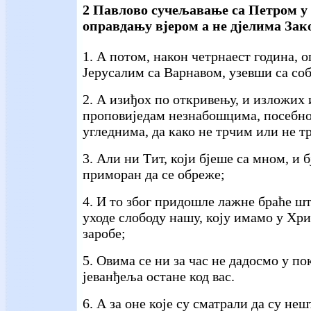
2 Павлово сучељавање са Петром у
оправдању вјером а не дјелима Зак
1. А потом, након четрнаест година, о
Јерусалим са Варнавом, узевши са со
2. А изиђох по откривењу, и изложих 
проповиједам незнабошцима, посебно
угледнима, да како не трчим или не т
3. Али ни Тит, који бјеше са мном, и 
приморан да се обреже;
4. И то због придошле лажне браће шт
уходе слободу нашу, коју имамо у Хри
заробе;
5. Овима се ни за час не дадосмо у по
јеванђеља остане код вас.
6. А за оне које су сматрали да су неш