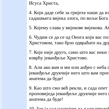
Исуса Христа,
4. Који даде себе за гријехе наше да и
садашњега вијека злога, по вољи Бога
5. Којему слава у вијекове вијекова. 
6. Чудим се да се од Онога који вас п
Христовом, тако брзо одвраћате на др
7. Које није друго, само што вас неки 
изврћу јеванђеље Христово.
8. Али ако вам и ми или анђео с неба
јеванђеље друкчије него што вам про
анатема да буде!
9. Као што смо већ рекли, и сада опет
проповиједа јеванђеље друкчије него
анатема да буде!
10. Зар ја сад настојим да људе придо