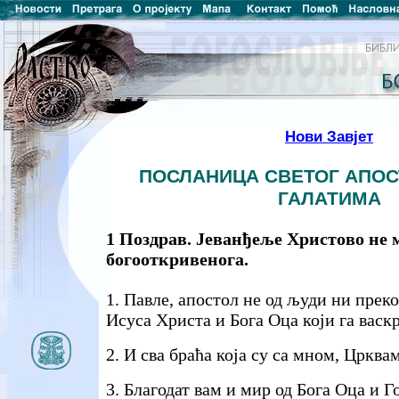
Нови Завјет
ПОСЛАНИЦА СВЕТОГ АПОС
ГАЛАТИМА
1 Поздрав. Јеванђеље Христово не 
богооткривенога.
1. Павле, апостол не од људи ни преко
Исуса Христа и Бога Оца који га васк
2. И сва браћа која су са мном, Црква
3. Благодат вам и мир од Бога Оца и 