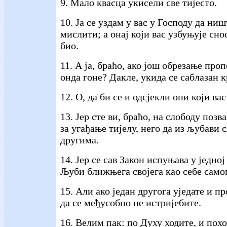
9. Мало квасца укисели све тијесто.
10. Ја се уздам у вас у Господу да ни
мислити; а онај који вас узбуњује сно
био.
11. А ја, браћо, ако још обрезање про
онда гоне? Дакле, укида се саблазан к
12. О, да би се и одсјекли они који вас
13. Јер сте ви, браћо, на слободу позв
за угађање тијелу, него да из љубави 
другима.
14. Јер се сав Закон испуњава у једној 
Љуби ближњега својега као себе самог
15. Али ако један другога уједате и п
да се међусобно не истријебите.
16. Велим пак: по Духу ходите, и похо