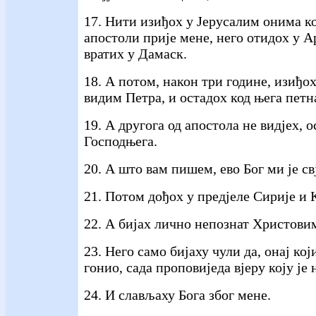
17. Нити изиђох у Јерусалим онима ко
апостоли прије мене, него отидох у Ар
вратих у Дамаск.
18. А потом, након три године, изиђо
видим Петра, и остадох код њега петн
19. А другога од апостола не видјех, 
Господњега.
20. А што вам пишем, ево Бог ми је св
21. Потом дођох у предјеле Сирије и 
22. А бијах лично непознат Христовим
23. Него само бијаху чули да, онај кој
гонио, сада проповиједа вјеру коју је
24. И слављаху Бога због мене.