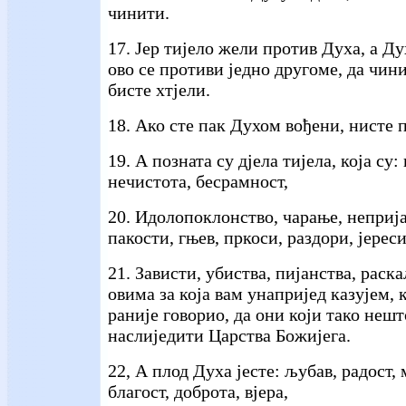
чинити.
17. Јер тијело жели против Духа, а Ду
ово се противи једно другоме, да чин
бисте хтјели.
18. Ако сте пак Духом вођени, нисте 
19. А позната су дјела тијела, која су:
нечистота, бесрамност,
20. Идолопоклонство, чарање, неприја
пакости, гњев, пркоси, раздори, јереси
21. Зависти, убиства, пијанства, раск
овима за која вам унапријед казујем, 
раније говорио, да они који тако неш
наслиједити Царства Божијега.
22, А плод Духа јесте: љубав, радост,
благост, доброта, вјера,