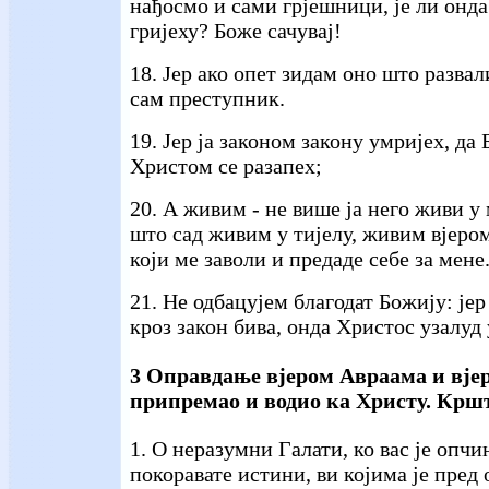
нађосмо и сами грјешници, је ли онда
гријеху? Боже сачувај!
18. Јер ако опет зидам оно што развал
сам преступник.
19. Јер ја законом закону умријех, да
Христом се разапех;
20. А живим - не више ја него живи у
што сад живим у тијелу, живим вјеро
који ме заволи и предаде себе за мене
21. Не одбацујем благодат Божију: јер
кроз закон бива, онда Христос узалуд 
3 Оправдање вјером Авраама и вјер
припремао и водио ка Христу. Кршт
1. О неразумни Галати, ко вас је опчи
покоравате истини, ви којима је пред