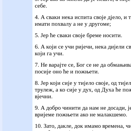
себе.
4. А сваки нека испита своје дјело, и 
имати похвалу а не у другоме;
5. Јер ће сваки своје бреме носити.
6. А који се учи ријечи, нека дијели с
који га учи.
7. Не варајте се, Бог се не да обмањив
посије оно ће и пожњети.
8. Јер који сије у тијело своје, од тиј
трулеж, а ко сије у дух, од Духа ће 
вјечни.
9. А добро чинити да нам не досади, ј
вријеме пожњети ако не малакшемо.
10. Зато, дакле, док имамо времена, 