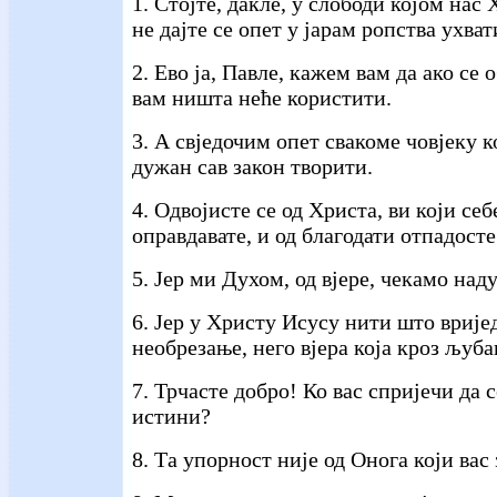
1. Стојте, дакле, у слободи којом нас
не дајте се опет у јарам ропства ухват
2. Ево ја, Павле, кажем вам да ако се 
вам ништа неће користити.
3. А свједочим опет свакоме човјеку ко
дужан сав закон творити.
4. Одвојисте се од Христа, ви који се
оправдавате, и од благодати отпадосте
5. Јер ми Духом, од вјере, чекамо над
6. Јер у Христу Исусу нити што врије
необрезање, него вјера која кроз љубав
7. Трчасте добро! Ко вас спријечи да 
истини?
8. Та упорност није од Онога који вас 