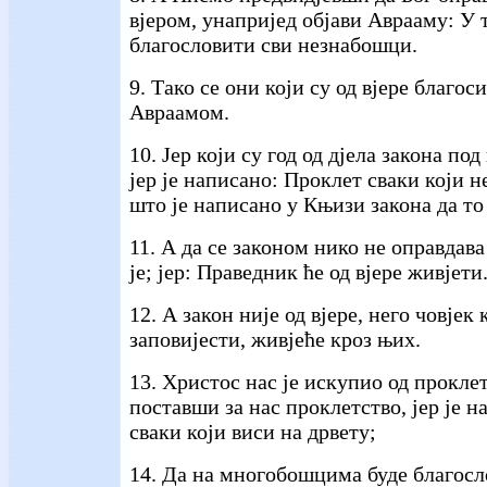
вјером, унапријед објави Аврааму: У т
благословити сви незнабошци.
9. Тако се они који су од вјере благос
Авраамом.
10. Јер који су год од дјела закона по
јер је написано: Проклет сваки који н
што је написано у Књизи закона да то
11. А да се законом нико не оправдава
је; јер: Праведник ће од вјере живјети
12. А закон није од вјере, него човјек 
заповијести, живјеће кроз њих.
13. Христос нас је искупио од прокле
поставши за нас проклетство, јер је 
сваки који виси на дрвету;
14. Да на многобошцима буде благосл