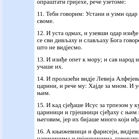
опраштати гријехе, рече узетоме:
11. Теби говорим: Устани и узми одар 
своме.
12. И уста одмах, и узевши одар изиђе
се сви дивљаху и слављаху Бога говор
што не видјесмо.
13. И изиђе опет к мору; и сав народ 
учаше их.
14. И пролазећи видје Левија Алфејева
царини, и рече му: Хајде за мном. И 
њим.
15. И кад сјеђаше Исус за трпезом у к
цариници и грјешници сјеђаху с њим
његовим, јер их бијаше много који иђ
16. А књижевници и фарисеји, видјевши
цариницима и грјешницима, говорах