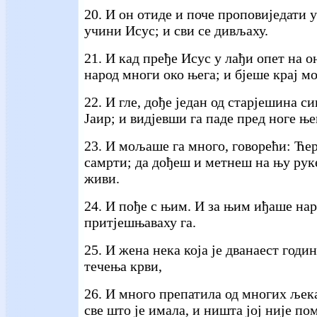
20. И он отиде и поче проповиједати
учини Исус; и сви се дивљаху.
21. И кад пређе Исус у лађи опет на о
народ многи око њега; и бјеше крај мо
22. И гле, дође један од старјешина с
Јаир; и видјевши га паде пред ноге ње
23. И мољаше га много, говорећи: Ћер
самрти; да дођеш и метнеш на њу руке,
живи.
24. И пође с њим. И за њим иђаше нар
притјешњаваху га.
25. И жена нека која је дванаест годи
течења крви,
26. И много препатила од многих љек
све што је имала, и ништа јој није пом