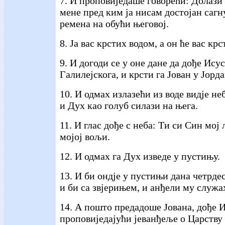
7. И проповиједаше говорећи: Долази 
мене пред ким ја нисам достојан сагн
ремена на обући његовој.
8. Ја вас крстих водом, а он ће вас к
9. И догоди се у оне дане да дође Ису
Галилејскога, и крсти га Јован у Јорда
10. И одмах излазећи из воде видје неб
и Дух као голуб силази на њега.
11. И глас дође с неба: Ти си Син мој
мојој вољи.
12. И одмах га Дух изведе у пустињу.
13. И би ондје у пустињи дана четрдес
и би са звјерињем, и анђели му служа
14. А пошто предадоше Јована, дође И
проповиједајући јеванђеље о Царству