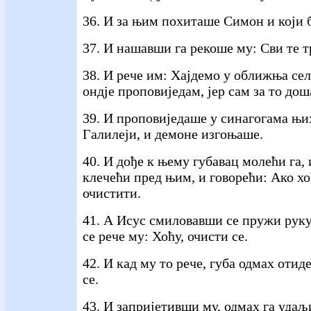
36. И за њим похиташе Симон и који 
37. И нашавши га рекоше му: Сви те т
38. И рече им: Хајдемо у оближња сел
ондје проповиједам, јер сам за то дош
39. И проповиједаше у синагогама њи
Галилеји, и демоне изгоњаше.
40. И дође к њему губавац молећи га,
клечећи пред њим, и говорећи: Ако х
очистити.
41. А Исус смиловавши се пружи руку
се рече му: Хоћу, очисти се.
42. И кад му то рече, губа одмах отиде
се.
43. И запријетивши му, одмах га удаљ