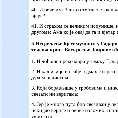
40. И рече им: Зашто сте тако страш
вјере?
41. И страхом се великим испунише, и
другоме: Ама ко је овај да га и вјетар
5 Исцјељење бјесомучнога у Гадари
течења крви. Васкрсење Јаирове кћ
1. И дођоше преко мора у земљу Гада
2. И кад изиђе из лађе, одмах га срете
духом нечистим,
3. Који борављаше у гробовима и ник
свезати ни веригама;
4. Јер је много пута био свезиван у око
искидао вериге и окове изломио; и ни
укротити.