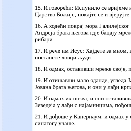
15. И говорећи: Испунило се вријеме
Царство Божије; покајте се и вјерујте
16. А ходећи покрај мора Галилејског
Андреја брата његова гдје бацају мреж
рибари.
17. И рече им Исус: Хајдете за мном, 
постанете ловци људи.
18. И одмах, оставивши мреже своје, 
19. И отишавши мало оданде, угледа Ја
Јована брата његова, и они у лађи кр
20. И одмах их позва; и они оставивши
Зеведеја у лађи с најамницима, пођош
21. И дођоше у Капернаум; и одмах у
синагогу учаше.