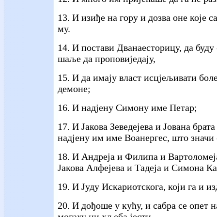
13. И изиђе на гору и дозва оне које с
му.
14. И постави Дванаесторицу, да буду 
шаље да проповиједају,
15. И да имају власт исцјељивати бол
демоне;
16. И надјену Симону име Петар;
17. И Јакова Зеведејева и Јована брата
надјену им име Воанергес, што значи
18. И Андреја и Филипа и Вартоломеј
Јакова Алфејева и Тадеја и Симона К
19. И Јуду Искариотскога, који га и из
20. И дођоше у кућу, и сабра се опет н
могаху ни хљеба јести.