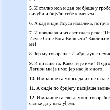
5. И стално ноћ и дан он бјеше у гроб
вичући и бијући себе камењем.
6. А кад видје Исуса издалека, потрча
7. И повикавши из свег гласа рече: Ш
Исусе Сине Бога Вишњега? Заклињем 
ме!
8. Јер му говораше: Изиђи, душе нечис
9. И питаше га: Како ти је име? И одг
Легион ми је име; јер нас је много.
10. И молише га много да их не шаље 
11. А ондје по бријегу пасијаше велик
12. И молише га сви демони говорећи
свиње да у њих уђемо.