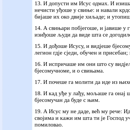
13. И допусти им Исус одмах. И изи
нечисти уђоше у свиње: и навали крдо 
бијаше их око двије хиљаде; и утопиш
14. А свињари побјегоше, и јавише у 
изиђоше људи да виде шта се догодил
15. И дођоше Исусу, и видјеше бјесом
легион гдје сједи, обучен и присебан;
16. И испричаше им они што су видје
бјесомучноме, и о свињама.
17. И почеше га молити да иде из њих
18. И кад уђе у лађу, мољаше га онај 
бјесомучан да буде с њим.
19. А Исус му не даде, већ му рече: Ид
својима и кажи им шта ти је Господ у
помиловао.