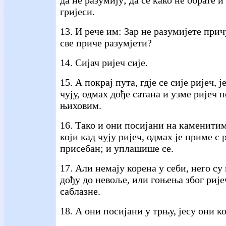
гријеси.
13. И рече им: Зар не разумијете прич
све приче разумјети?
14. Сијач ријеч сије.
15. А покрај пута, гдје се сије ријеч, ј
чују, одмах дође сатана и узме ријеч 
њиховим.
16. Тако и они посијани на каменитим
који кад чују ријеч, одмах је приме с
присебан; и уплашише се.
17. Али немају корена у себи, него су
дођу до невоље, или гоњења због рије
саблазне.
18. А они посијани у трњу, јесу они к