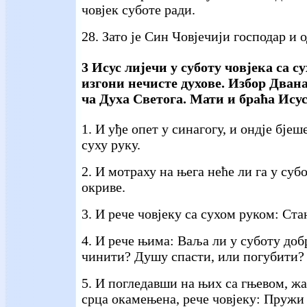
човјек суботе ради.
28. Зато је Син Човјечији господар и о
3 Исус лијечи у суботу човјека са с
изгони нечисте духове. Избор Дван
ча Духа Светога. Мати и браћа Исус
1. И уђе опет у синагогу, и ондје бје
суху руку.
2. И мотраху на њега неће ли га у суб
окриве.
3. И рече човјеку са сухом руком: Ста
4. И рече њима: Ваља ли у суботу доб
чинити? Душу спасти, или погубити? 
5. И погледавши на њих са гњевом, ж
срца окамењена, рече човјеку: Пружи 