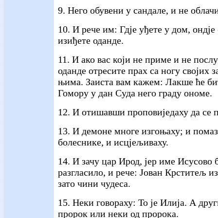
9. Него обувени у сандале, и не облач
10. И рече им: Гдје уђете у дом, ондје
изиђете оданде.
11. И ако вас који не приме и не посл
оданде отресите прах са ногу својих з
њима. Заиста вам кажем: Лакше ће б
Гомору у дан Суда него граду ономе.
12. И отишавши проповиједаху да се п
13. И демоне многе изгоњаху; и пома
болеснике, и исцјељиваху.
14. И зачу цар Ирод, јер име Исусово 
разгласило, и рече: Јован Крститељ из
зато чини чудеса.
15. Неки говораху: То је Илија. А друг
пророк или неки од пророка.