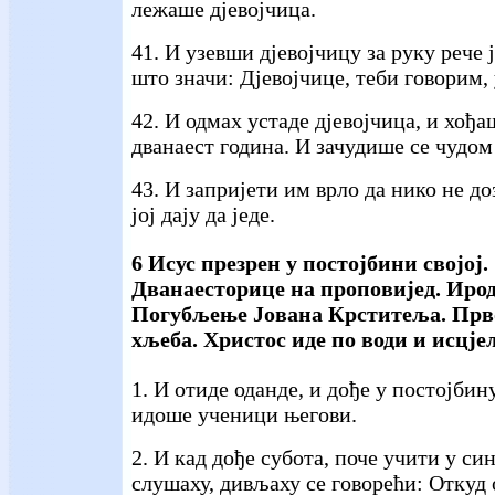
лежаше дјевојчица.
41. И узевши дјевојчицу за руку рече 
што значи: Дјевојчице, теби говорим,
42. И одмах устаде дјевојчица, и хођа
дванаест година. И зачудише се чудом
43. И запријети им врло да нико не доз
јој дају да једе.
6 Исус презрен у постојбини својој
Дванаесторице на проповијед. Ирод
Погубљење Јована Крститеља. Пр
хљеба. Христос иде по води и исцје
1. И отиде оданде, и дође у постојбин
идоше ученици његови.
2. И кад дође субота, поче учити у си
слушаху, дивљаху се говорећи: Откуд 