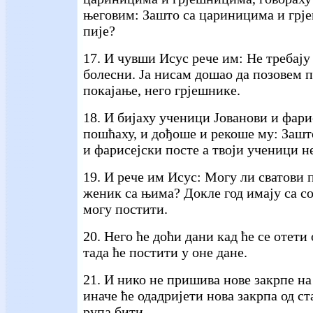
његовим: Зашто са цариницима и грј
пије?
17. И чувши Исус рече им: Не требају
болесни. Ја нисам дошао да позовем 
покајање, него грјешнике.
18. И бијаху ученици Јованови и фари
пошћаху, и дођоше и рекоше му: Зашт
и фарисејски посте а твоји ученици н
19. И рече им Исус: Могу ли сватови 
женик са њима? Докле год имају са с
могу постити.
20. Него ће доћи дани кад ће се отети
тада ће постити у оне дане.
21. И нико не пришива нове закрпе на
иначе ће одадријети нова закрпа од ста
рупа бити.