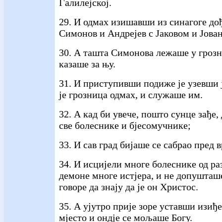
Галилејској.
29. И одмах изишавши из синагоге до
Симонов и Андрејев с Јаковом и Јова
30. А ташта Симонова лежаше у грозн
казаше за њу.
31. И приступивши подиже је узевши ј
је грозница одмах, и служаше им.
32. А кад би увече, пошто сунце зађе
све болеснике и бјесомучнике;
33. И сав град бијаше се сабрао пред 
34. И исцијели многе болеснике од ра
демоне многе истјера, и не допушташ
говоре да знају да је он Христос.
35. А ујутро прије зоре уставши изиђе
мјесто и ондје се мољаше Богу.