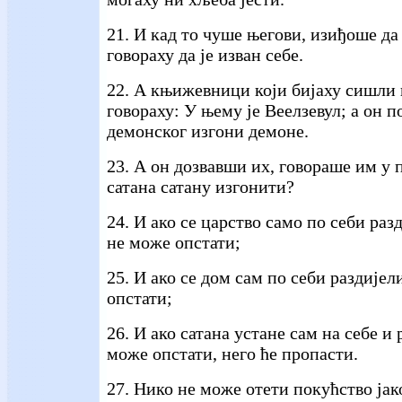
21. И кад то чуше његови, изиђоше да 
говораху да је изван себе.
22. А књижевници који бијаху сишли 
говораху: У њему је Веелзевул; а он 
демонског изгони демоне.
23. А он дозвавши их, говораше им у
сатана сатану изгонити?
24. И ако се царство само по себи раз
не може опстати;
25. И ако се дом сам по себи раздијел
опстати;
26. И ако сатана устане сам на себе и 
може опстати, него ће пропасти.
27. Нико не може отети покућство јак