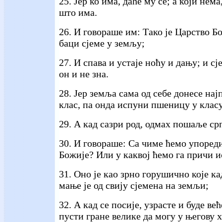
25. Јер ко има, даће му се; а који нема
што има.
26. И говораше им: Тако је Царство Бо
баци сјеме у земљу;
27. И спава и устаје ноћу и дању; и сј
он и не зна.
28. Јер земља сама од себе донесе нај
клас, па онда испуни пшеницу у класу
29. А кад сазри род, одмах пошаље срп
30. И говораше: Са чиме ћемо упоред
Божије? Или у каквој ћемо га причи и
31. Оно је као зрно горушично које ка
мање је од свију сјемена на земљи;
32. А кад се посије, узрасте и буде већ
пусти гране велике да могу у његову 