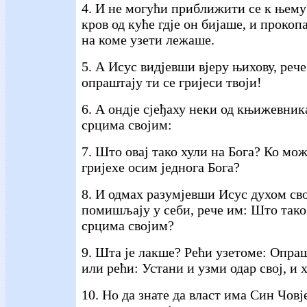
4. И не могући приближити се к њему
кров од куће гдје он бијаше, и проко
на коме узети лежаше.
5. А Исус видјевши вјеру њихову, рече
опраштају ти се гријеси твоји!
6. А ондје сјеђаху неки од књижевни
срцима својим:
7. Што овај тако хули на Бога? Ко мо
гријехе осим једнога Бога?
8. И одмах разумјевши Исус духом сво
помишљају у себи, рече им: Што так
срцима својим?
9. Шта је лакше? Рећи узетоме: Опраш
или рећи: Устани и узми одар свој, и 
10. Но да знате да власт има Син Чов