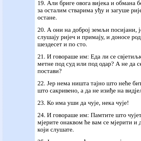
19. Али бриге овога вијека и обмана 
за осталим стварима уђу и загуше рије
остане.
20. А они на доброј земљи посијани, ј
слушају ријеч и примају, и доносе род
шездесет и по сто.
21. И говораше им: Еда ли се свјетиљ
метне под суд или под одар? А не да с
постави?
22. Јер нема ништа тајно што неће би
што сакривено, а да не изиђе на видје
23. Ко има уши да чује, нека чује!
24. И говораше им: Памтите што чује
мјерите онаквом ће вам се мјерити и 
који слушате.