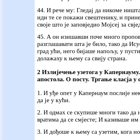
44. И рече му: Гледај да никоме ништ
иди те се покажи свештенику, и прин
своје што је заповједио Мојсеј за свј
45. А он изишавши поче много пропов
разглашавати шта је било, тако да Ису
град ући, него бијаше напољу, у пуст
долажаху к њему са свију страна.
2 Излијечење узетога у Капернауму.
апостола. О посту. Тргање класја у 
1. И уђе опет у Капернаум послије нек
да је у кући.
2. И одмах се скупише многи тако да 
вратима да се смјесте; И казиваше им 
3. И дођоше к њему са узетим, кога н