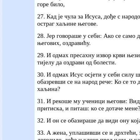
горе било,
27. Кад је чула за Исуса, дође с народ
остраг хаљине његове.
28. Јер говораше у себи: Ако се само
његових, оздравићу.
29. И одмах пресахну извор крви њезин
тијелу да оздрави од болести.
30. И одмах Исус осјети у себи силу ш
обазревши се на народ рече: Ко се то 
хаљина?
31. И рекоше му ученици његови: Вид
притиска, и питаш: ко се дотаче мене
32. И он се обазираше да види ону кој
33. А жена, уплашивши се и дрхтећи, з
догодило, дође и клече пред њим, и ка