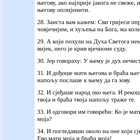
његову, ако најприје јакога не свеже, 
његову оплијенити.
28. Заиста вам кажем: Сви гријеси оп
човјечијим, и хуљења на Бога, ма кол
29. А који похули на Духа Светога н
вијек, него је крив вјечноме суду.
30. Јер говораху: У њему је дух нечис
31. И дођоше мати његова и браћа њег
напољу послаше к њему да га зову.
32. И сјеђаше народ око њега. И реко
твоја и браћа твоја напољу траже те.
33. И одговори им говорећи: Ко је мат
моја?
34. И погледавши около на оне који сј
Ево мати моја и браћа моја!