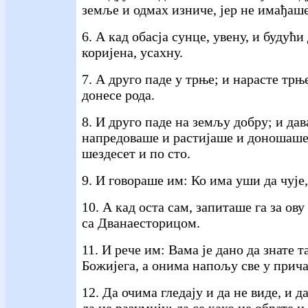
земље и одмах изниче, јер не имађаш
6. А кад обасја сунце, увену, и будућ
коријена, усахну.
7. А друго паде у трње; и нарасте трње
донесе рода.
8. И друго паде на земљу добру; и дав
напредоваше и растијаше и доношаше 
шездесет и по сто.
9. И говораше им: Ко има уши да чује,
10. А кад оста сам, запиташе га за ов
са Дванаесторицом.
11. И рече им: Вама је дано да знате т
Божијега, а онима напољу све у прича
12. Да очима гледају и да не виде, и 
да не разумију; да се како не обрате и