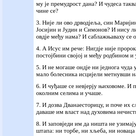
му је премудрост дана? И чудеса так
чине се?
3. Није ли ово дрводјеља, син Маријин
Јосијин и Јудин и Симонов? И нису л
овдје међу нама? И саблажњаваху се о
4. А Исус им рече: Нигдје није пророк
постојбини својој и међу родбином и 
5. И не могаше ондје ни једнога чуда
мало болесника исцијели метнувши н
6. И чуђаше се невјерју њиховоме. И 
околним селима и учаше.
7. И дозва Дванаесторицу, и поче их сл
даваше им власт над духовима нечист
8. И заповједи им да ништа не узимај
штапа: ни торбе, ни хљеба, ни новаца 