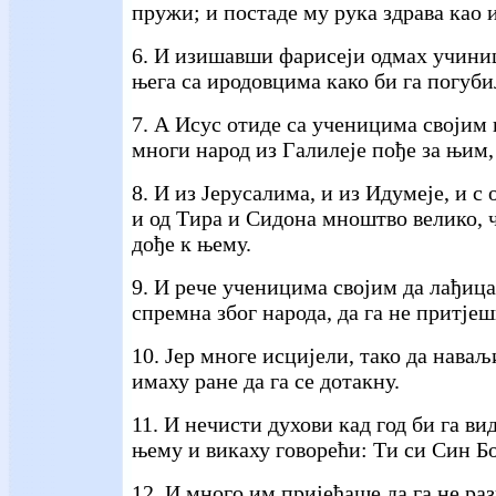
пружи; и постаде му рука здрава као и
6. И изишавши фарисеји одмах учини
њега са иродовцима како би га погуби
7. А Исус отиде са ученицима својим
многи народ из Галилеје пође за њим, 
8. И из Јерусалима, и из Идумеје, и с
и од Тира и Сидона мноштво велико, 
дође к њему.
9. И рече ученицима својим да лађица
спремна због народа, да га не притјеш
10. Јер многе исцијели, тако да наваљ
имаху ране да га се дотакну.
11. И нечисти духови кад год би га ви
њему и викаху говорећи: Ти си Син Б
12. И много им пријећаше да га не раз