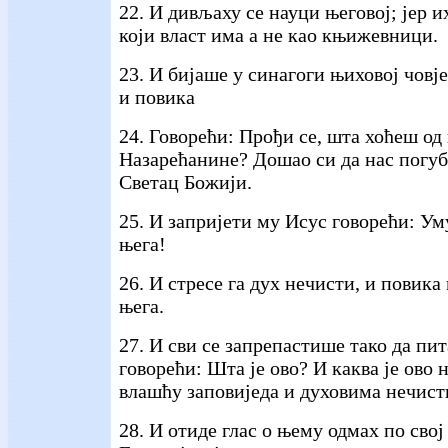
22. И дивљаху се науци његовој; јер и
који власт има а не као књижевници.
23. И бијаше у синагоги њиховој човј
и повика
24. Говорећи: Прођи се, шта хоћеш од
Назарећанине? Дошао си да нас погуб
Светац Божији.
25. И запријети му Исус говорећи: Ум
њега!
26. И стресе га дух нечисти, и повика 
њега.
27. И сви се запрепастише тако да пит
говорећи: Шта је ово? И каква је ово н
влашћу заповиједа и духовима нечист
28. И отиде глас о њему одмах по сво