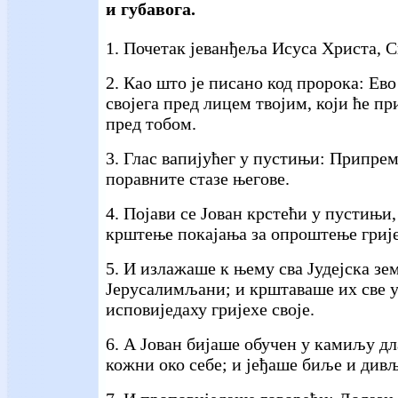
и губавога.
1. Почетак јеванђеља Исуса Христа, С
2. Као што је писано код пророка: Ев
својега пред лицем твојим, који ће п
пред тобом.
3. Глас вапијућег у пустињи: Припре
поравните стазе његове.
4. Појави се Јован крстећи у пустињи
крштење покајања за опроштење грије
5. И излажаше к њему сва Јудејска зе
Јерусалимљани; и крштаваше их све у
исповиједаху гријехе своје.
6. А Јован бијаше обучен у камиљу дл
кожни око себе; и јеђаше биље и див