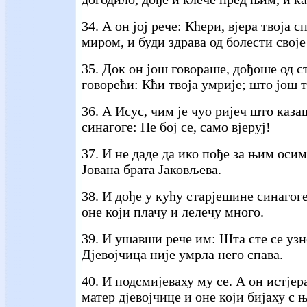
34. А он јој рече: Кћери, вјера твоја сп
миром, и буди здрава од болести своје
35. Док он још говораше, дођоше од с
говорећи: Кћи твоја умрије; што још
36. А Исус, чим је чуо ријеч што каз
синагоге: Не бој се, само вјеруј!
37. И не даде да ико пође за њим осим
Јована брата Јаковљева.
38. И дође у кућу старјешине синагоге
оне који плачу и лелечу много.
39. И ушавши рече им: Шта сте се уз
Дјевојчица није умрла него спава.
40. И подсмијеваху му се. А он истјер
матер дјевојчице и оне који бијаху с њ