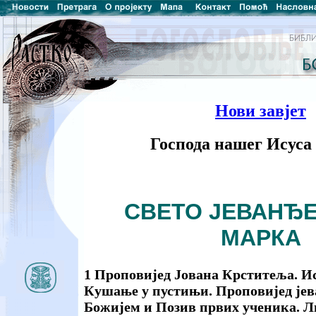
Нови завјет
Господа нашег Исуса
СВЕТО ЈЕВАНЂ
МАРКА
1 Проповијед Јована Крститеља. И
Кушање у пустињи. Проповијед јев
Божијем и Позив првих ученика. Л