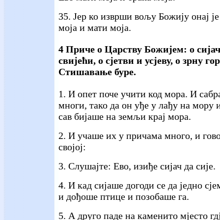
35. Јер ко изврши вољу Божију онај је
моја и мати моја.
4 Приче о Царству Божијем: о сијачу
свијећи, о сјетви и усјеву, о зрну г
Стишавање буре.
1. И опет поче учити код мора. И сабр
многи, тако да он уђе у лађу на мору 
сав бијаше на земљи крај мора.
2. И учаше их у причама много, и гов
својој:
3. Слушајте: Ево, изиђе сијач да сије.
4. И кад сијаше догоди се да једно сје
и дођоше птице и позобаше га.
5. А друго паде на каменито мјесто гд