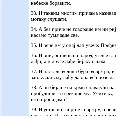
небеске боравити.
33. И таквим многим причама казиваш
могаху слушати.
34. А без приче не говораше им ни ри
насамо тумачаше све.
35. И рече им у онај дан увече: Пређи
36. И они, оставивши народ, узеше га 
лађи; а и друге лађе бијаху с њим.
37. И настаде велика бура од вјетра; и
запљускиваху лађу да она већ поче да 
38. А он бијаше на крми спавајући на
пробудише га и рекоше му: Учитељу, 
што пропадамо?
39. И уставши запријети вјетру, и реч
престани! И утоли вјетар, и постаде 