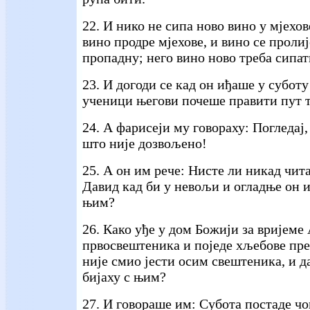
22. И нико не сипа ново вино у мјехов
вино продре мјехове, и вино се пролиј
пропадну; него вино ново треба сипат
23. И догоди се кад он иђаше у суботу
ученици његови почеше правити пут т
24. А фарисеји му говораху: Погледај,
што није дозвољено!
25. А он им рече: Нисте ли никад чи
Давид кад би у невољи и огладње он и
њим?
26. Како уђе у дом Божији за вријеме
првосвештеника и поједе хљебове пр
није смио јести осим свештеника, и 
бијаху с њим?
27. И говораше им: Субота постаде чов