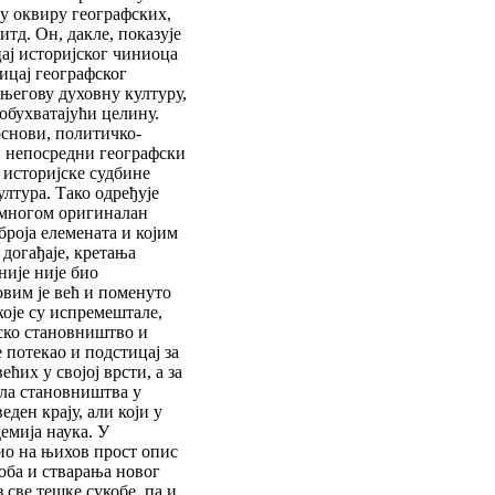
 у оквиру географских,
тд. Он, дакле, показује
цај историјског чиниоца
ицај географског
 његову духовну културу,
 обухватајући целину.
основи, политичко-
и непосредни географски
 историјске судбине
ултура. Тако одређује
 умногом оригиналан
 броја елемената и којим
 догађаје, кретања
није није био
овим је већ и поменуто
које су испремештале,
ско становништво и
 потекао и подстицај за
ћих у својој врсти, а за
кла становништва у
ден крају, али који у
емија наука. У
ио на њихов прост опис
еоба и стварања новог
 све тешке сукобе, па и