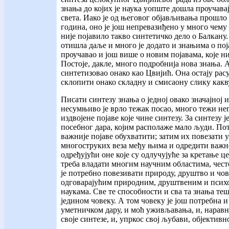
знања до којих је наука уопште дошла проучавај
света. Иако је од његовог објављивања прошло 
година, оно је још непревазиђено у много чем
није појавило такво синтетичко дело о Балкану. 
отишла даље и много је додато и знањима о поја
проучавао и још више о новим појавама, које н
Постоје, дакле, много подробнија нова знања. 
синтетизовао онако као Цвијић. Она остају расу
склопити онако складну и смисаону слику какву
Писати синтезу знања о једној овако значајној 
несумњиво је врло тежак посао, много тежи не
издвојене појаве које чине синтезу. За синтезу 
посебног дара, којим располаже мало људи. Потр
важније појаве обухватити; затим их повезати
многоструких веза међу њима и одредити важн
одређујући оне које су одлучујуће за кретање ц
треба владати многим научним областима, чест
је потребно повезивати природу, друштво и чов
одговарајућим природним, друштвеним и пси
наукама. Све те способности и сва та знања теш
једином човеку. А том човеку је још потребна и
уметничком дару, и моћ уживљавања, и, нарав
своје синтезе, и, упркос свој љубави, објективн