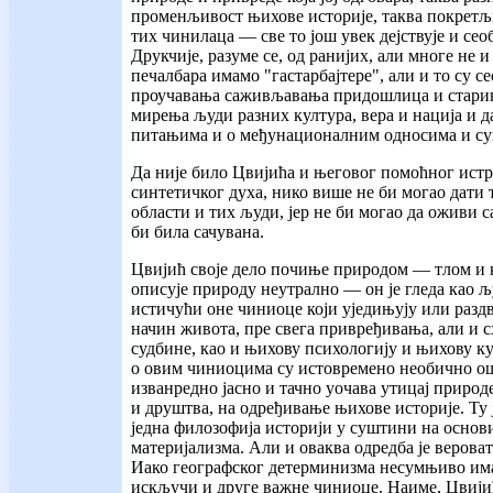
променљивост њихове историје, таква покретљ
тих чинилаца — све то још увек дејствује и сео
Друкчије, разуме се, од ранијих, али многе не 
печалбара имамо "гастарбајтере", али и то су с
проучавања саживљавања придошлица и старин
мирења људи разних култура, вера и нација и да
питањима и о међунационалним односима и сук
Да није било Цвијића и његовог помоћног ист
синтетичког духа, нико више не би могао дати 
области и тих људи, јер не би могао да оживи с
би била сачувана.
Цвијић своје дело почиње природом — тлом и 
описује природу неутрално — он је гледа као љ
истичући оне чиниоце који уједињују или раздв
начин живота, пре свега привређивања, али и 
судбине, као и њихову психологију и њихову к
о овим чиниоцима су истовремено необично ош
изванредно јасно и тачно уочава утицај природ
и друштва, на одређивање њихове историје. Ту ј
једна филозофија историји у суштини на основ
материјализма. Али и оваква одредба је верова
Иако географског детерминизма несумњиво има,
искључи и друге важне чиниоце. Наиме, Цвији