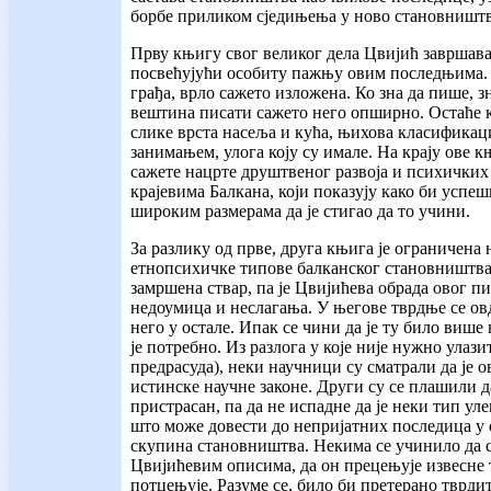
борбе приликом сједињења у ново становништв
Прву књигу свог великог дела Цвијић завршав
посвећујући особиту пажњу овим последњима. 
грађа, врло сажето изложена. Ко зна да пише, зн
вештина писати сажето него опширно. Остаће 
слике врста насеља и кућа, њихова класификаци
занимањем, улога коју су имале. На крају ове к
сажете нацрте друштвеног развоја и психичких
крајевима Балкана, који показују како би успе
широким размерама да је стигао да то учини.
За разлику од прве, друга књига је ограничена 
етнопсихичке типове балканског становништва.
замршена ствар, па је Цвијићева обрада овог п
недоумица и неслагања. У његове тврдње се ов
него у остале. Ипак се чини да је ту било виш
је потребно. Из разлога у које није нужно улази
предрасуда), неки научници су сматрали да је 
истинске научне законе. Други су се плашили д
пристрасан, па да не испадне да је неки тип ул
што може довести до непријатних последица у
скупина становништва. Некима се учинило да с
Цвијићевим описима, да он прецењује извесне 
потцењује. Разуме се, било би претерано тврди