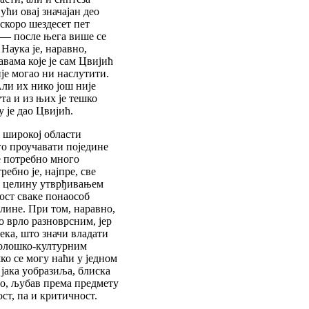
ући овај значајан део
скоро шездесет пет
у — после њега више се
Наука је, наравно,
вама које је сам Цвијић
ије могао ни наслутити.
Али их нико још није
та и из њих је тешко
 је дао Цвијић.
и широкој области
го проучавати поједине
је потребно много
ебно је, најпре, све
 у целину утврђивањем
ост сваке понаособ
елине. При том, наравно,
о врло разноврсним, јер
ека, што значи владати
холошко-културним
ко се могу наћи у једном
 јака уобразиља, блиска
но, љубав према предмету
ост, па и критичност.