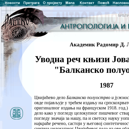
Академик Радомир Д. 
Уводна реч књизи Јов
"Балканско полу
1987
Цвијићево дело
Балканско полуострво и јужнос
овде појављује у трећем издању на српскохрват
оригиналног издања на француском 1918. год.) и
дело како у погледу целокупног пишчевог ства
погледу значаја за нашу, па и светску науку уопш
најкраће речено, састоји у његовој синтетичност
синтеза целокупног Цвијићевог рада из ове обл