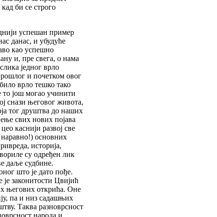
 кад би се строго
еднији успешан пример
ас данас, и убудуће
раво као успешно
ну и, пре свега, о нама
 слика једног врло
прошлог и почетком овог
 било врло тешко тако
 то још могао учинити
ној снази његовог живота,
оја тог друштва до наших
њење свих нових појава
 цео каснији развој све
 наравно!) основних
привреда, историја,
твориле су одређен лик
е даље судбине.
оног што је дато пође.
е је законитости Цвијић
их његових открића. Оне
ију, па и низ садашњих
штву. Таква разноврсност
зноврсност народа и