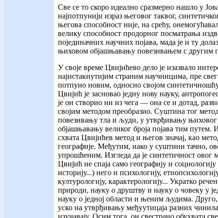
Све се то скоро идеално сразмерно нашло у Јов
најпотпунији израз његовог таквог, синтетичко
његова способност није, на срећу, онемогућава
велику способност продорног посматрања издв
појединачних научних појава, мада је и ту долаз
њиховом објашњавању повезивањем с другим п
У своје време Цвијићево дело је изазвало инте
најистакнутијим страним научницима, пре свег
потпуно новим, односно својом синтетичношћу
Цвијић је засновао једну нову науку, антропоге
је он створио ни из чега — она се и дотад, разви
својим методом преобразио. Суштина тог метода
повезивању тла и људи, у утврђивању њиховог
објашњавању великог броја појава тим путем. И
схвата Цвијићев метод и његов значај, као мет
географије. Међутим, иако у суштини тачно, ов
упрошћеним. Изгледа да је синтетичност овог м
Цвијић не спаја само географију и социологију 
историју...) него и психологију, етнопсихологиј
културологију, карактерологију... Укратко речен
природи, науку о друштву и науку о човеку у ј
науку о једној области и њеним људима. Друго,
уско на утврђивању међуутицаја разних чинилац
изучавају. Осим тога, он свестрано обухвата све