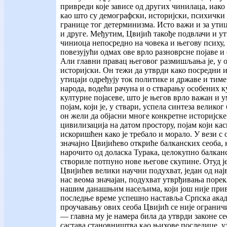
привреди које зависе од других чинилаца, иако
као што су демографски, историјски, психички и
границе тог детерминизма. Исто важи и за ути
и друге. Међутим, Цвијић такође подвлачи и ут
чиниоца непосредно на човека и његову психу,
повезујући одмах ове врло разноврсне појаве и
Али главни правац његовог размишљања је, у 
историјски. Он тежи да утврди како посредни 
утицаји одређују ток политике и државе и тиме
народа, водећи рачуна и о стварању особених к
културне појасеве, што је његов врло важан и
појам, који је, у ствари, успела синтеза великог
он жели да објасни многе конкретне историјске
цивилизација на датом простору, појам који кас
искоришћен како је требало и морало. У вези с 
значајно Цвијићево откриће балканских сеоба, 
нарочито од доласка Турака, целокупно балкан
створиле потпуно нове његове скупине. Отуд је
Цвијићев велики научни подухват, један од најве
нас веома значајан, подухват утврђивања поре
нашим данашњим насељима, који још није приве
последње време успешно наставља Српска акад
проучавању ових сеоба Цвијић се није огранич
— главна му је намера била да утврди законе с
састава становништва као њихове последице, уз