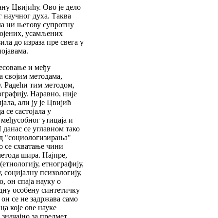
ану Цвијићу. Ово је дело
г научног духа. Таква
ла ни његову супротну
ојених, усамљених
ила до израза пре свега у
ојавама.
ресовање и међу
а својим методама,
. Радећи тим методом,
ографију. Наравно, није
јала, али ју је Цвијић
 се састојала у
 међусобног утицаја и
 данас се углавном тако
од "социологизирања"
о се схватање чини
етода шира. Најпре,
(етнологију, етнографију,
у, социјалну психологију,
о, он спаја науку о
едну особену синтетичку
 он се не задржава само
а које ове науке
 значајно за предмет