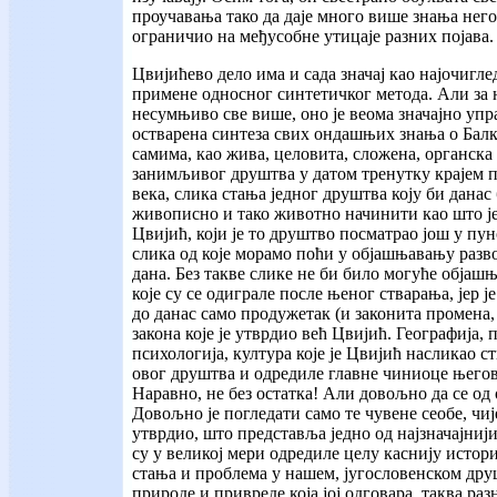
проучавања тако да даје много више знања него
ограничио на међусобне утицаје разних појава.
Цвијићево дело има и сада значај као најочигл
примене односног синтетичког метода. Али за н
несумњиво све више, оно је веома значајно уп
остварена синтеза свих ондашњих знања о Балка
самима, као жива, целовита, сложена, органска
занимљивог друштва у датом тренутку крајем 
века, слика стања једног друштва коју би данас
живописно и тако животно начинити као што је
Цвијић, који је то друштво посматрао још у пу
слика од које морамо поћи у објашњавању разв
дана. Без такве слике не би било могуће објаш
које су се одиграле после њеног стварања, јер је
до данас само продужетак (и законита промена,
закона које је утврдио већ Цвијић. Географија, 
психологија, култура које је Цвијић насликао с
овог друштва и одредиле главне чиниоце његов
Наравно, не без остатка! Али довољно да се од 
Довољно је погледати само те чувене сеобе, чиј
утврдио, што представља једно од најзначајниј
су у великој мери одредиле целу каснију истор
стања и проблема у нашем, југословенском дру
природе и привреде која јој одговара, таква ра