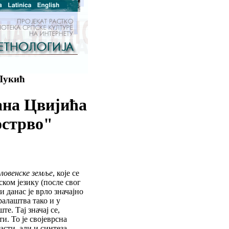
Лукић
ана Цвијића
острво"
ловенске земље
, које се
ском језику (после свог
 данас је врло значајно
ралаштва тако и у
те. Тај значај се,
и. То је својеврсна
асти, али и синтеза