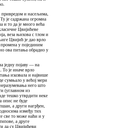
о.
а привредом и насељима,
Ту је садржана огромна
а и то да је много већа
класичне Цвијићеве
ја, веза њихова с тлом и
њиге Цвијић је дао врло
 промена у појединим
шно ова питања обрадио у
на једну појаву — на
 То је иначе врло
итања изазвала и највише
де сумњало у већој мери
е неразумевања него што
ти (углавном из
овде тешко утврдити неке
а опис не буде
епшан, а други нагрђен,
 односима између тих
е све то може наћи и у
типове, а друге
ти да су Цвијићеви