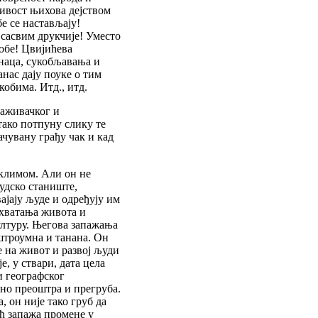
ивост њихова дејством
бе се настављају!
и сасвим друкчије! Уместо
еобе! Цвијићева
аца, сукобљавања и
нас дају поуке о тим
обима. Итд., итд.
раживачког и
тако потпуну слику те
ачувану грађу чак и кад
климом. Али он не
удско станиште,
ајају људе и одређују им
схватања живота и
ултуру. Његова запажања
троумна и танана. Он
е на живот и развој људи
е, у ствари, дата цела
и географског
тно преоштра и прегруба.
 он није тако груб да
ћ запажа промене у