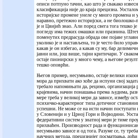
описи потпуно тачни, као што је свакако извес
класификација није до краја прецизна. Уосталом
историјске промене унеле су много промена и у 
наравно, претежно историјски, а не биолошко-
је и Цвијић знао. Али поред свега тога тешко је
погледу има тежих омашки или празнина. Штета
поменутих предрасуда обрада ове појаве углавн
уколико је и настављена, то је често било упра
какав је он избегао, а какав су му, бар делими
јавни или, још више, тајни критичари. У сваком
остаје пионирски у много чему, а његове резул
тешко оповрћи.
Његов пример, несумњиво, остаје велики изазов
мора да прихвати ако хоће да испуни свој задата
требало напомињати да, рецимо, организација 
крајевима, начин понашања према људима, раз
мере треба у великој мери да зависе, између ост
психичко-карактерног типа дотичног становниш
успешни. Не може се на исти начин поступати 
у Словенији и у Црној Гори и Војводини. Уост
федеративни систем у знатној мери је тиме про
прихваћен. Производност рада и функциониса
несумњиво зависе и од тога. Разуме се, ту тре
научних метода, прецизнијег посматрања, доћи