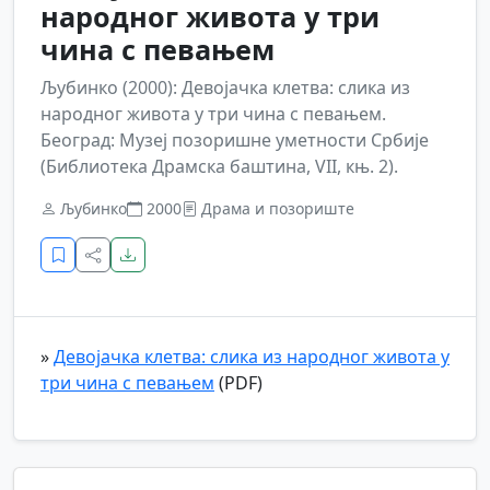
народног живота у три
чина с певањем
Љубинко (2000): Девојачка клетва: слика из
народног живота у три чина с певањем.
Београд: Музеј позоришне уметности Србије
(Библиотека Драмска баштина, VII, књ. 2).
Љубинко
2000
Драма и позориште
»
Девојачка клетва: слика из народног живота у
три чина с певањем
(PDF)