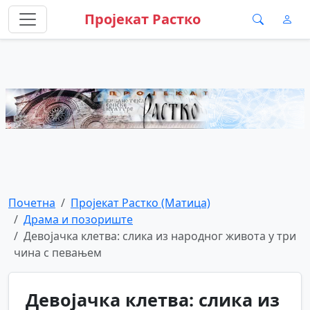
Пројекат Растко
Почетна
Пројекат Растко (Матица)
Драма и позориште
Девојачка клетва: слика из народног живота у три
чина с певањем
Девојачка клетва: слика из