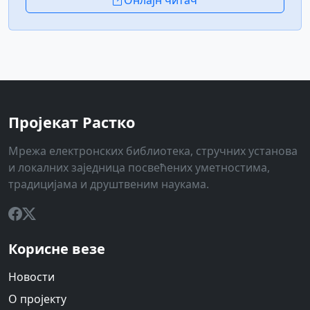
Онлајн читач
Пројекат Растко
Мрежа електронских библиотека, стручних установа
и локалних заједница посвећених уметностима,
традицијама и друштвеним наукама.
Корисне везе
Новости
О пројекту