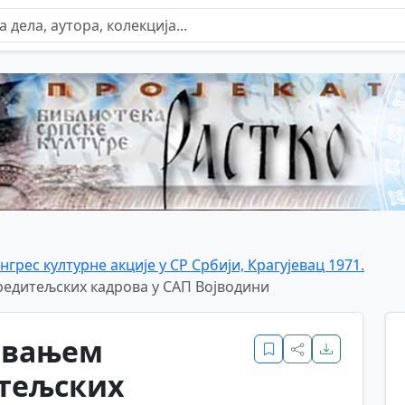
нгрес културне акције у СР Србији, Крагујевац 1971.
редитељских кадрова у САП Војводини
овањем
итељских