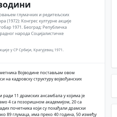
јводини
азовањем глумачких и редитељских
ора (1972): Конгрес културне акције
 октобар 1971. Београд: Републичка
 радног народа Социјалистичке
кције у СР Србији, Крагујевац 1971.
уметника Војводине постављам овом
си на кадровску структуру војвођанских
 ради 11 драмских ансамбала у којима је
само 4 са позоришном академијом, 20 са
дих почетника који су похађали драмски
ако 89 глумаца, има преко 40 година, 50 између