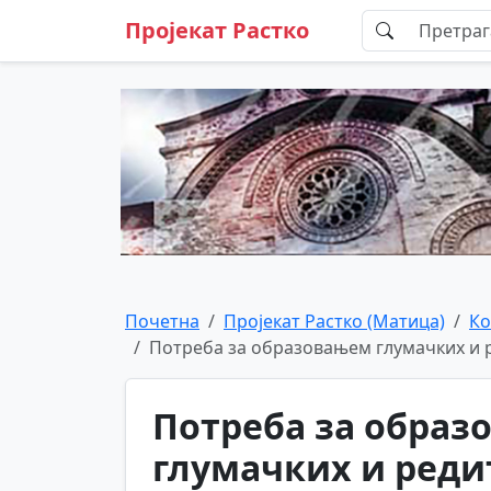
Пројекат Растко
Почетна
Пројекат Растко (Матица)
Ко
Потреба за образовањем глумачких и 
Потреба за образ
глумачких и ред