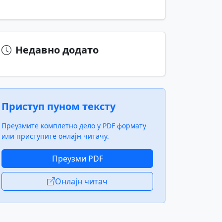
Недавно додато
Приступ пуном тексту
Преузмите комплетно дело у PDF формату
или приступите онлајн читачу.
Преузми PDF
Онлајн читач