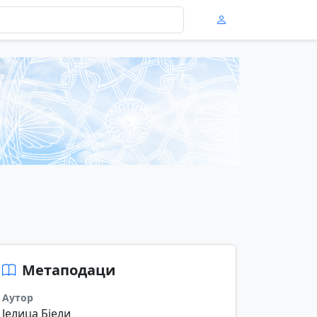
Метаподаци
Аутор
Јелица Бјели