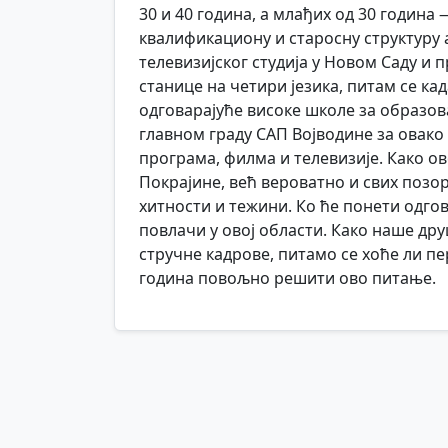
30 и 40 година, а млађих од 30 година
квалификациону и старосну структуру 
телевизијског студија у Новом Саду 
станице на четири језика, питам се ка
одговарајуће високе школе за образов
главном граду САП Војводине за овако
програма, филма и телевизије. Како 
Покрајине, већ вероватно и свих позо
хитности и тежини. Ко ће понети одгов
повлачи у овој области. Како наше др
стручне кадрове, питамо се хоће ли п
година повољно решити ово питање.