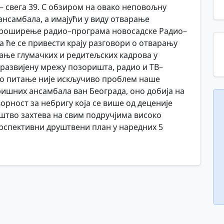
 — свега 39. С обзиром на овако неповољну
ансамбала, а имајући у виду отварање
и проширење радио–програма новосадске Радио–
да ће се привести крају разговори о отварању
ање глумачких и редитељских кадрова у
 развијену мрежу позоришта, радио и ТВ–
ово питање није искључиво проблем наше
ришних ансамбала ван Београда, оно добија на
орност за небригу која се више од деценије
уштво захтева на свим подручјима високо
ерспективни друштвени план у наредних 5