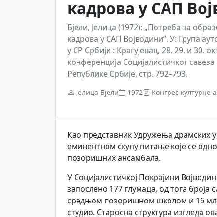
кадрова у САП Во
Бјели, Јелица (1972): „Потреба за обр
кадрова у САП Војводини”. У: Група аут
у СР Србији : Крагујевац, 28, 29. и 30.
конференција Социјалистичког савеза
Републике Србије, стр. 792–793.
Јелица Бјели
1972
Конгрес културне а
Као представник Удружења драмских 
еминентном скупу питање које се одно
позоришних ансамбала.
У Социјалистичкој Покрајини Војводини
запослено 177 глумаца, од тога броја 
средњом позоришном школом и 16 мла
студио. Старосна структура изгледа ов