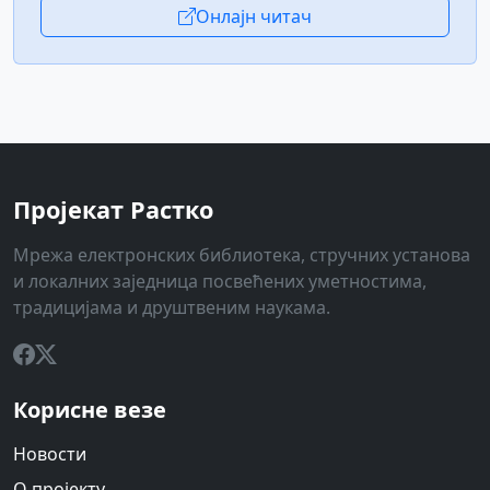
Онлајн читач
Пројекат Растко
Мрежа електронских библиотека, стручних установа
и локалних заједница посвећених уметностима,
традицијама и друштвеним наукама.
Корисне везе
Новости
О пројекту