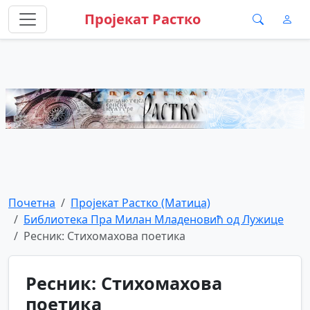
Пројекат Растко
Почетна
Пројекат Растко (Матица)
Библиотека Пра Милан Младеновић од Лужице
Ресник: Стихомахова поетика
Ресник: Стихомахова
поетика