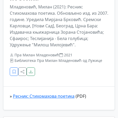
Младеновић, Милан (2021): Ресник:
Стихомахова поетика. Обновљено изд. из 2007.
године. Уредила Мирјана Брковић. Сремски
Карловци, [Нови Сад], Београд, Црна Бара:
Издавачка књижарница Зорана Стојановића;
Сфаирос; Теслијанија - Бела голубица;
Удружење "Милош Милојевић".
Пра Милан Младеновић
2021
Библиотека Пра Милан Младеновић од Лужице
»
Ресник: Стихомахова поетика
(PDF)