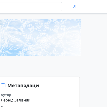
Метаподаци
Аутор
Леонід Залізняк