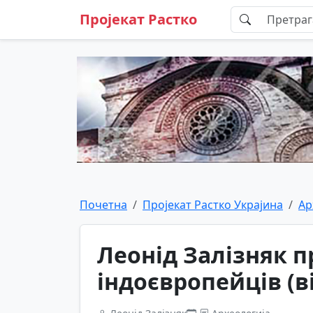
Пројекат Растко
Почетна
Пројекат Растко Украјина
Ар
Леонід Залізняк п
індоєвропейців (в