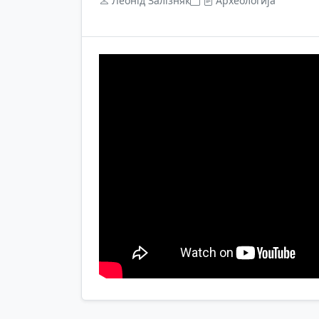
Леонід Залізняк
Археологија