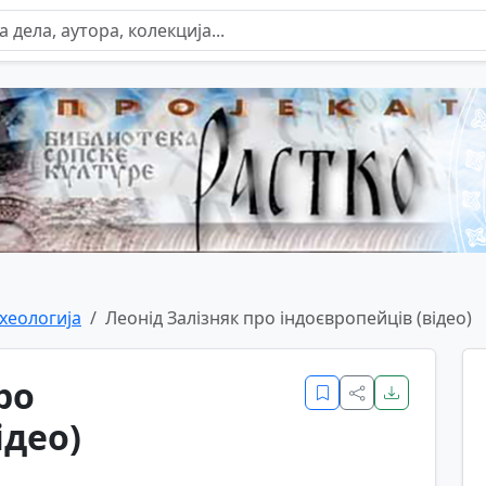
хеологија
Леонід Залізняк про індоєвропейців (відео)
ро
ідео)