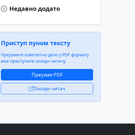
Недавно додато
Приступ пуном тексту
Преузмите комплетно дело у PDF формату
или приступите онлајн читачу.
Преузми PDF
Онлајн читач