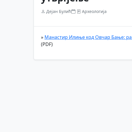
Дејан Булић
Археологија
»
Манастир Илиње код Овчар Бање: ра
(PDF)