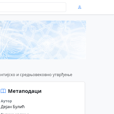
нтијско и средњовековно утврђење
Метаподаци
Аутор
Дејан Булић