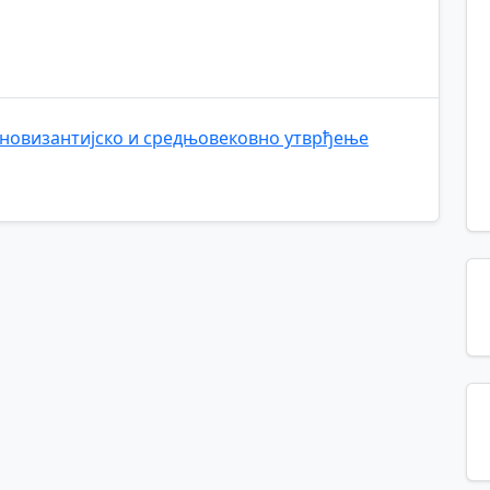
новизантијско и средњовековно утврђење