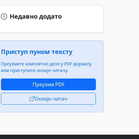
Недавно додато
Приступ пуном тексту
Преузмите комплетно дело у PDF формату
или приступите онлајн читачу.
Преузми PDF
Онлајн читач