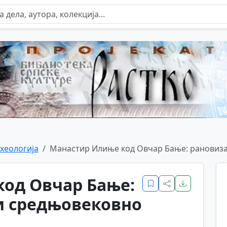
хеологија
Манастир Илиње код Овчар Бање: рановиза
од Овчар Бање:
и средњовековно