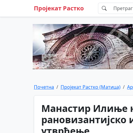
Пројекат Растко
Почетна
Пројекат Растко (Матица)
Ар
Манастир Илиње к
рановизантијско 
утврђење