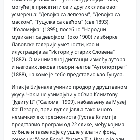
могуће је присетити се и других слика овог
усмерења: "Девојка са лепезом", "Девојка са
маском", "Гуцулка са свећом" (све 1893),
"Коломијка" (1895), посебно "Народни
музикант са девојком" (око 1900) из збирке
Лавовске галерије уметности, као и
илустрација за "Историју старих Словена"
(1882). О минималној дистанци између аутора
и његових ликова говори његов "Аутопортрет"
(1888), на коме је себе представио као Гуцула.
Ипак је Бијенале учинио продор у друштвеном
укусу. Чак и не узимајући у обзир Климтову
"Јудиту II" ("Салома" 1909), набављену за Музеј
Ка’ Пезаро, први пут се јавља тако много
немачких експресиониста (Густав Климт је
представио програм од 22 слике, међу којима
су биле и такве које су ушле у златни фонд
сецесије: "Адел Блох", "Јудита II"). Чудно је али