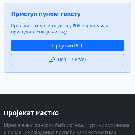
Приступ пуном тексту
Преузмите комплетно дело у PDF формату или
приступите онлајн читачу.
Преузми PDF
Онлајн читач
Пројекат Растко
Мрежа електронских библиотека, стручних установа
и локалних заједница посвећених уметностима,