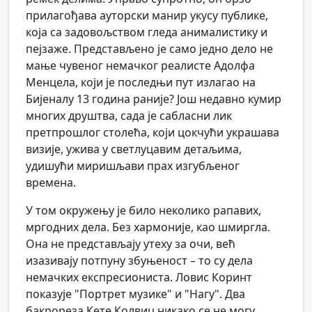
прилагођава ауторски манир укусу публике,
која са задовољством гледа анималистику и
пејзаже. Представљено је само једно дело не
мање чувеног немачког реалисте Адолфа
Менцела, који је последњи пут излагао на
Бијеналу 13 година раније? Још недавно кумир
многих друштва, сада је сабласни лик
претпрошлог столећа, који цокчући украшава
визије, ужива у светлуцавим детаљима,
удишући миришљави прах изгубљеног
времена.
У том окружењу је било неколико рапавих,
мргодних дела. Без хармоније, као шмиргла.
Она не представљају утеху за очи, већ
изазивају потпуну збуњеност – то су дела
немачких експресиониста. Ловис Коринт
показује "Портрет музике" и "Нагу". Два
бакрореза Кете Колвиц никако се не могу