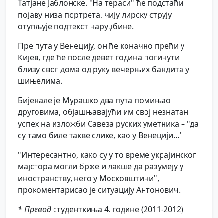
Татјане Јаблонске. "На тераси" ће подстаћи
појаву низа портрета, чију лирску струју
отупљује подтекст наруџбине.
Пре пута у Венецију, он ће коначно прећи у
Кијев, где ће после девет година погинути
близу свог дома од руку вечерњих бандита у
шињелима.
Бијенале је Мурашко два пута помињао
друговима, објашњавајући им свој незнатан
успех на изложби Савеза руских уметника – "да
су тамо биле такве слике, као у Венецији…"
"Интересантно, како су у то време украјинског
мајстора могли брже и лакше да разумеју у
иностранству, него у Московштини",
прокоментарисао је ситуацију Антонович.
* Превод
студенткиња 4. године (2011-2012)