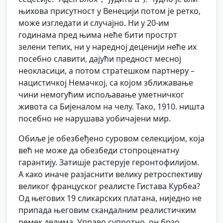
њихова присутност у Венецији потом је ретко,
може изгледати и случајно. Ни у 20-им
годинама пред њима неће бити прострт
зелени тепих, ни у наредној деценији неће их
посебно славити, дајући предност месној
неокласици, а потом стратешком партнеру –
нацистичкој Немачкој, са којом зближавање
чини немогућим испољавање уметничког
живота са Бијеналом на челу. Тако, 1910. ништа
посебно не нарушава уобичајени мир.
Обиље је обезбеђено суровом селекцијом, која
већ не може да обезбеди стопроценатну
гарантију. Затишје растерује геронтофилијом.
А како иначе разјаснити велику ретроспективу
великог француског реалисте Гистава Курбеа?
Од његових 19 сликарских платана, ниједно не
припада његовим скандалним реалистичким
ремек делима. Управо супротно, он брзо