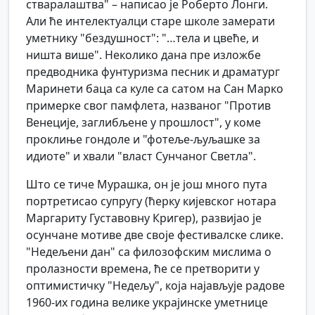
стваралаштва" – написао је Роберто Лонги.
Али ће интелектуалци старе школе замерати
уметнику "бездушност": "…тела и цвеће, и
ништа више". Неколико дана пре изложбе
предводника фунтуризма песник и драматург
Маринети баца са куле са сатом на Сан Марко
примерке свог памфлета, названог "Против
Венеције, заглибљене у прошлост", у коме
проклиње гондоле и "фотеље-љуљашке за
идиоте" и хвали "власт Сунчаног Светла".
Што се тиче Мурашка, он је још много пута
портретисао супругу (ћерку кијевског нотара
Маргариту Густавовну Кригер), развијао је
осунчане мотиве две своје фестивалске слике.
"Недељени дан" са филозофским мислима о
пролазности времена, ће се претворити у
оптимистичку "Недељу", која најављује радове
1960-их година велике украјинске уметнице