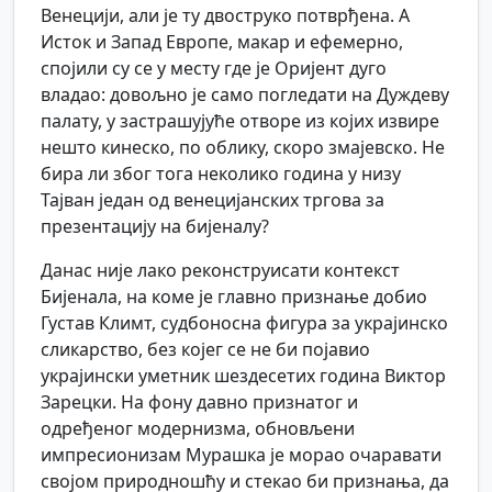
Венецији, али је ту двоструко потврђена. А
Исток и Запад Европе, макар и ефемерно,
спојили су се у месту где је Оријент дуго
владао: довољно је само погледати на Дуждеву
палату, у застрашујуће отворе из којих извире
нешто кинеско, по облику, скоро змајевско. Не
бира ли због тога неколико година у низу
Тајван један од венецијанских тргова за
презентацију на бијеналу?
Данас није лако реконструисати контекст
Бијенала, на коме је главно признање добио
Густав Климт, судбоносна фигура за украјинско
сликарство, без којег се не би појавио
украjински уметник шездесетих година Виктор
Зарецки. На фону давно признатог и
одређеног модернизма, обновљени
импресионизам Мурашка је морао очаравати
својом природношћу и стекао би признања, да