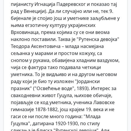
пијанисту Игнација Падеревског и показао тај
рад у Венецији). Да ли случајно или не, тек 9.
бијенале је спојио још и уметнике заљубљене у
њима егзотичну културу украјинских
Врховинаца, према којима су се они веома
наклоно поставили. Таква је "Рутенска девојка"
Теодора Аксентовича – млада насмејана
сељанка у марами и простом кожуху, са
снопом у рукама, обавијена хладним ваздухом,
чија се фактура тако подавала четкици
уметника. То је видљиво и на другом његовом
раду који је био ту изложен "Јордански
празник" ("Освећење воде", 1893). Интерес за
свакодневни живот Гуцула, њихове обичаје,
појављује се код уметника, ученика Лавовске
гимназије 1878-1882, још крајем 19. века и не
гаси се ни после много година: "Млада
Гуцулка", датирана 1920-1930, по стилу
сликања је блиска "Рутенској девојци". Али,