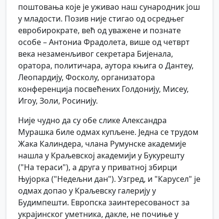
поштовања које је уживао наш сународник још
у младости. Позив није стигао од осредњег
евробирократе, већ од уважене и познате
особе – Антониа Фрадолета, више од четврт
века незаменљивог секретара Бијенала,
оратора, политичара, аутора књига о Дантеу,
Леопардију, Фосколу, организатора
конференција посвећених Голдонију, Мисеу,
Игоу, Золи, Росинију.
Није чудно да су обе слике Александра
Мурашка биле одмах купљене. Једна се трудом
Жака Калиндера, члана Румунске академије
нашла у Краљевској академији у Букурешту
("На тераси"), а друга у приватној збирци
Њујорка ("Недељни дан"). Узгред, и "Карусел" је
одмах допао у Краљевску галерију у
Будимпешти. Европска заинтересованост за
украјинског уметника, дакле, не почиње у