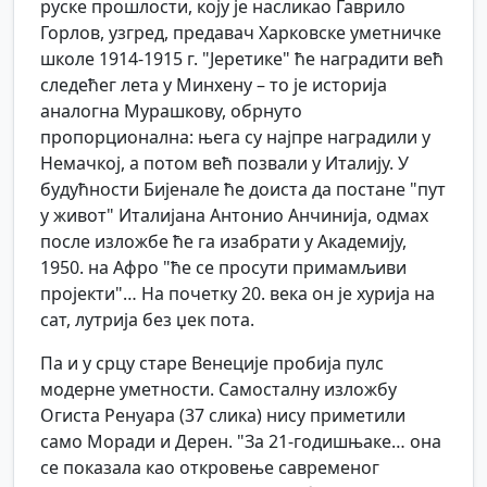
руске прошлости, коју је насликао Гаврило
Горлов, узгред, предавач Харковске уметничке
школе 1914-1915 г. "Јеретике" ће наградити већ
следећег лета у Минхену – то је историја
аналогна Мурашкову, обрнуто
пропорционална: њега су најпре наградили у
Немачкој, а потом већ позвали у Италију. У
будућности Бијенале ће доиста да постане "пут
у живот" Италијана Антонио Анчинија, одмах
после изложбе ће га изабрати у Академију,
1950. на Афро "ће се просути примамљиви
пројекти"… На почетку 20. века он је хурија на
сат, лутрија без џек пота.
Па и у срцу старе Венеције пробија пулс
модерне уметности. Самосталну изложбу
Огиста Ренуара (37 слика) нису приметили
само Моради и Дерен. "За 21-годишњаке… она
се показала као откровење савременог