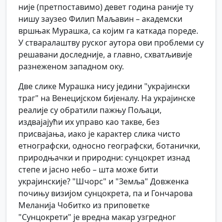
није (претпоставимо) девет година раније ту
нишу заузео Филип Маљавин – академски
вршњак Мурашка, са којим га каткада пореде.
У стваралаштву руског аутора ови проблеми су
решавани доследније, а главно, схватљивије
разнеженом западном оку.
Две слике Мурашка нису једини "украјински
траг" на Венецијском бијеналу. На украјинске
реалије су обратили пажњу Пољаци,
издвајајући их управо као такве, без
присвајања, иако је карактер слика чисто
етнографски, односно географски, ботанички,
природњачки и природни: сунцокрет изнад
степе и јасно небо – шта може бити
украјинскије? "Шчорс" и "Земља" Довженка
почињу визијом сунцокрета, па и Гончарова
Меланија Чобитко из приповетке
"Сунцокрети" је вредна макар узгредног