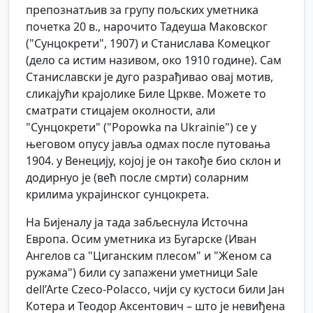
препознатљив за групу пољских уметника
почетка 20 в., нарочито Тадеуша Маковског
("Сунцокрети", 1907) и Станислава Комецког
(дело са истим називом, око 1910 године). Сам
Станиславски је дуго разрађивао овај мотив,
сликајући крајолике Биле Цркве. Можете то
сматрати стицајем околности, али
"Сунцокрети" ("Popowka na Ukrainie") се у
његовом опусу јавља одмах после путовања
1904. у Венецију, којој је он такође био склон и
додирнуо је (већ после смрти) соларним
крилима украјинског сунцокрета.
На Бијеналу ја тада забљеснула Источна
Европа. Осим уметника из Бугарске (Иван
Ангелов са "Циганским плесом" и "Женом са
ружама") били су запажени уметници Salе
dell’Arte Czeco-Polacco, чији су кустоси били Јан
Котера и Теодор Аксентович – што је невиђена