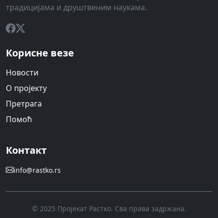
традицијама и друштвеним наукама.
Корисне везе
Новости
О пројекту
Претрага
Помоћ
Контакт
info@rastko.rs
© 2025 Пројекат Растко. Сва права задржана.