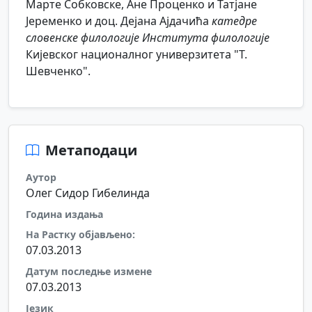
Марте Собковске, Ане Проценко и Татјане
Јеременко и доц. Дејана Ајдачића
катедре
словенске филологије Института филологије
Кијевског националног универзитета "Т.
Шевченко".
Метаподаци
Аутор
Олег Сидор Гибелинда
Година издања
На Растку објављено:
07.03.2013
Датум последње измене
07.03.2013
Језик