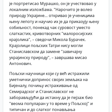
је портретисао Мурашко, он је учествовао у
локалним изложбама. "Нарочито је волео
природу Украјине… откривао је ученицима
њену лепоту и научио их је да приказују њену
озбиљност, понекад чак суровост уместо
слаткастих, кривотворних "малоросијских
крајолика", – сведочи Микола Бурачек.
Крајолици пољских Татри нису могли
Станиславском да замене "завичајну
украјинску природу", – завршава мисао
Антонович.
Пољски научници који су већ истражили
уметнички допринос својих земљака на
Бијеналу, почињу истраживање од
Семирадског и Станиславског не
заборављујући да истакну да је пејзаж био
"веома популаран у то време у Пољској" и
типичан и до слатког понављања