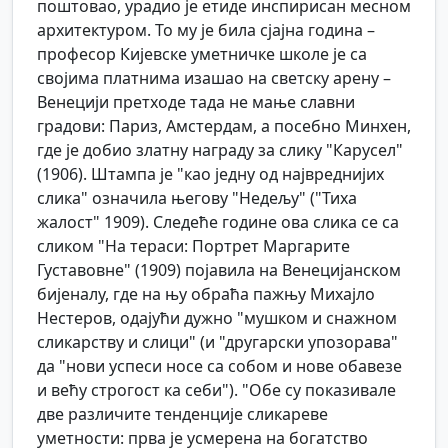
поштовао, урадио је етиде инспирисан месном
архитектуром. То му је била сјајна година –
професор Кијевске уметничке школе је са
својима платнима изашао на светску арену –
Венецији претходе тада не мање славни
градови: Париз, Амстердам, а посебно Минхен,
где је добио златну награду за слику "Карусел"
(1906). Штампа је "као једну од највреднијих
слика" означила његову "Недељу" ("Тиха
жалост" 1909). Следеће године ова слика се са
сликом "На тераси: Портрет Маргарите
Густавовне" (1909) појавила на Венецијанском
бијеналу, где на њу обраћа пажњу Михајло
Нестеров, одајући дужно "мушком и снажном
сликарству и слици" (и "другарски упозорава"
да "нови успеси носе са собом и нове обавезе
и већу строгост ка себи"). "Обе су показивале
две различите тенденције сликареве
уметности: прва је усмерена на богатство