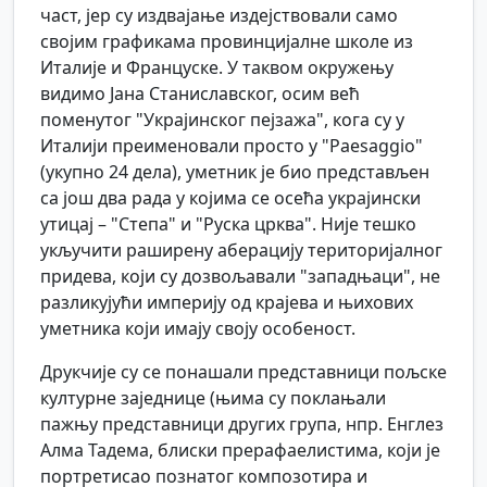
част, јер су издвајање издејствовали само
својим графикама провинцијалне школе из
Италије и Француске. У таквом окружењу
видимо Јана Станиславског, осим већ
поменутог "Украјинског пејзажа", кога су у
Италији преименовали просто у "Paesaggio"
(укупно 24 дела), уметник је био представљен
са још два рада у којима се осећа украјински
утицај – "Степа" и "Руска црква". Није тешко
укључити раширену аберацију територијалног
придева, који су дозвољавали "западњаци", не
разликујући империју од крајева и њихових
уметника који имају своју особеност.
Друкчије су се понашали представници пољске
културне заједнице (њима су поклањали
пажњу представници других група, нпр. Енглез
Алма Тадема, блиски прерафаелистима, који је
портретисао познатог композотира и