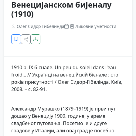
Венецијанском бијеналу
(1910)
Олег Сидор Гибелинда
Ликовне уметности
1910 р. IX бієнале. Un peu du soleil dans l'eau
froid... // Українці на венеційскій бієнале : сто
років присутності / Олег Сидор-Гібелінда, Київ,
2008. – с. 82-91.
Александр Мурашко (1879–1919) је први пут
дошао у Венецију 1909. године, у време
свадбеног путовања. Посетио је и друге
градове у Италији, али овај град је посебно