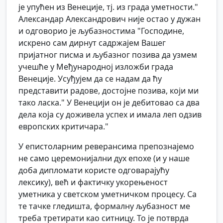
је упућен из Венеције, тј. из града уметности."
Александар Александрович није остао у дужан
и одговорио је љубазностима "Господине,
искрено сам дирнут садржајем Вашег
пријатног писма и љубазног позива да узмем
учешће у Међународној изложби града
Венеције. Усуђујем да се надам да ћу
представити радове, достојне позива, који ми
тако ласка." У Венецији он је дебитовао са два
дела која су доживела успех и имала леп одзив
европских критичара."
У епистоларним реверансима препознајемо
не само церемонијални дух епохе (и у наше
доба дипломати користе одговарајућу
лексику), већ и фактичку укорењеност
уметника у светском уметничком процесу. Са
те тачке гледишта, формалну љубазност ме
треба третирати као ситницу. То је потврда