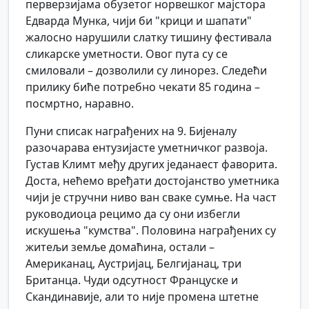
перверзијама обузетог норвешког мајстора
Едварда Мунка, чији би "крици и шапати"
жалосно нарушили слатку тишину фестивала
сликарске уметности. Овог пута су се
смиловали – дозволили су линорез. Следећи
прилику биће потребно чекати 85 година –
посмртно, наравно.
Пуни списак награђених на 9. Бијеналу
разочарава ентузијасте уметничког развоја.
Густав Климт међу других једанаест фаворита.
Доста, нећемо вређати достојанство уметника
чији је стручни ниво ван сваке сумње. На част
руководиоца рецимо да су они избегли
искушења "кумства". Половина награђених су
житељи земље домаћина, остали –
Американац, Аустријац, Белгијанац, три
Британца. Чуди одсутност Француске и
Скандинавије, али то није промена штетне