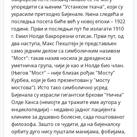
упоредити са њеним "Устанком ткача", који су
украсили претходно Бијенале. Њена следећа и
последња посета биће већ у новој епохи – 1922
године. Први и последњи пут ће излагати 1910
г. Емил Нолде бакрорезни отисак. Први пут, од
два наступа, Макс Пехштејн је представљен
само једним делом са симболичким називом
"Мост": такав назив носила је дрезденска
уметничка група, чији је као и Нолде био члан.
(Његов "Мост" – није близак рођак "Мосту"
Курбеа, који је био презентован у "мосту
мостова"). Исто тако симболично усред
Бијенала су израсли гигантски бркови "Ничеа"
Олде Ханса (немојте да тражите име аутора у
енциклопедији) – недавно јадног пацијента
клинике за душевно болесне, сада поштованог
филозофа. Зашто се чудити, да на бијеналску
орбиту дуго нису пуштали манијама, фобијама,