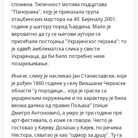
спомена. Типичност мотива подцртава
"Панорама", коју је приказала група
отаџбинских мајстора на 49. Бијеналу 2001.
године у шатору поред Ђардина. Мало је
вероватно да су се његови аутори се
присећали постојања "Украјинског пејзажа": то
је одвећ амблематска слика у свести
Украјинаца, да би било потребно неке
позајмљивање.
Иначе, слику је насликао Јан Станиславски, који
је рођен 1860 године у селу Виљшани Черкаске
области "у породици… која је срасла са
украјинским окружењем и по карактеру је била
веома далека од правих Пољака" (пише
Дмитро Антонович), а умро је три године пре
арт-фестивала, о коме се говори. Често је
гостовао у Кијеву. Долазак у Кијев, по речима
Нестора, схватао је као "одмор за душу". Ту га