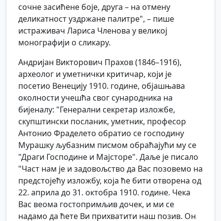
сочне засићене боје, друга – на отмену
деликатност уздржане палитре", – пише
истраживач Лариса Членова у великој
монографији о сликару.
Андријан Викторович Прахов (1846–1916),
археолог и уметнички критичар, који је
посетио Венецију 1910. године, објашњава
околности учешћа свог сународника на
бијеналу: "Генерални секретар изложбе,
скупштински посланик, уметник, професор
Антонио Фраделето обратио се господину
Мурашку љубазним писмом обраћајући му се
"Драги Господине и Мајсторе". Даље је писало
"Част нам је и задовољство да Вас позовемо на
предстојећу изложбу, која ће бити отворена од
22. априла до 31. октобра 1910. године. Чека
Вас веома гостопримљив дочек, и ми се
надамо да ћете Ви прихватити наш позив. Он