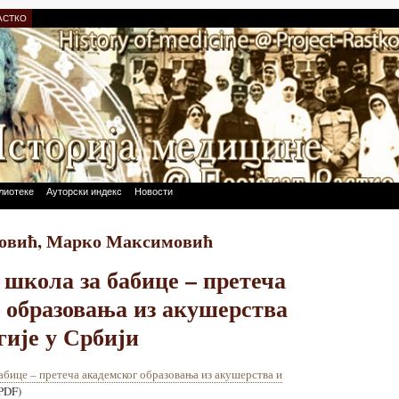
АСТКО
лиотеке
Ауторски индекс
Новости
овић, Марко Максимовић
 школа за бабице – претеча
 образовања из акушерства
гије у Србији
абице – претеча академског образовања из акушерства и
PDF)