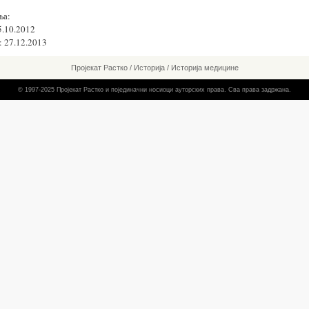
ња:
5.10.2012
 27.12.2013
Пројекат Растко
/
Историја
/
Историја медицине
© 1997-2025 Пројекат Растко и појединачни носиоци ауторских права. Сва права задржана.