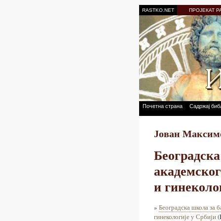
RASTKO.NET
ПРОЈЕКАТ Р
Почетна страна
Садржај биб
Јован Максим
Београдска
академског
и гинеколо
»
Београдска школа за б
гинекологије у Србији
(