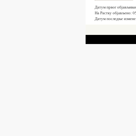
Датум првог објављива
На Растку објављено: 0
Датум последње измене: