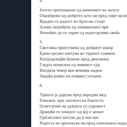
4.
Јатото преплашено од камшикот на лагата
Охрабрено од доброто што ни пред смрт кол
Вдаден со радост во братско стадо
Алчно заграбува од планинскиот врв
Немоќно да се скрие од недогорлива свеќа.
5.
Светлина приготвена од добриот извор
Еднострелно влетува во тајниот сомнеж
Разградувајќи бунило пред двоумење
Гладта понесена од нивниот сјај
Изодила чекор кон вековна надеж
Јавајќи ревно по повикот утешен.
6.
Тајната ја дарува пред народна жед
Епископ, прв, носител на благоста
Осветлувач на дувлата со суровост
Држејќи го чекорот од кој е зачнат
Одблесокот патува до и низ нас
Радоста не пресекува ни пред семожната наде