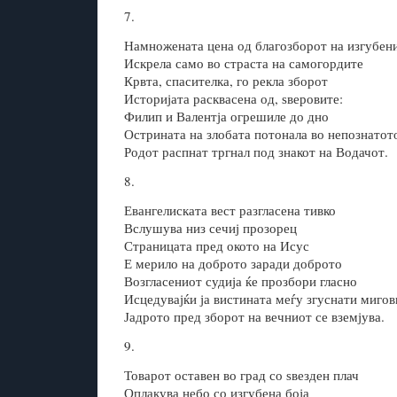
7.
Намножената цена од благозборот на изгубен
Искрела само во страста на самогордите
Крвта, спасителка, го рекла зборот
Историјата расквасена од, ѕверовите:
Филип и Валентја огрешиле до дно
Острината на злобата потонала во непознатот
Родот распнат тргнал под знакот на Водачот.
8.
Евангелиската вест разгласена тивко
Вслушува низ сечиј прозорец
Страницата пред окото на Исус
Е мерило на доброто заради доброто
Возгласениот судија ќе прозбори гласно
Исцедувајќи ја вистината меѓу згуснати мигов
Јадрото пред зборот на вечниот се вземјува.
9.
Товарот оставен во град со ѕвезден плач
Оплакува небо со изгубена боја