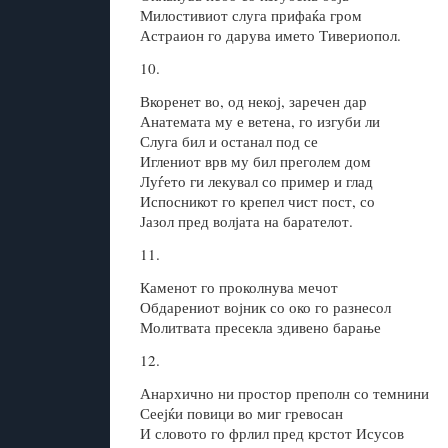
Милостивиот слуга прифаќа гром
Астраион го дарува името Тивериопол.
10.
Вкоренет во, од некој, заречен дар
Анатемата му е ветена, го изгуби ли
Слуга бил и останал под се
Иглениот врв му бил преголем дом
Луѓето ги лекувал со пример и глад
Испосникот го крепел чист пост, со
Јазол пред волјата на барателот.
11.
Каменот го проколнува мечот
Обдарениот војник со око го разнесол
Молитвата пресекла здивено барање
12.
Анархично ни простор преполн со темнини
Сеејќи повици во миг гревосан
И словото го фрлил пред крстот Исусов