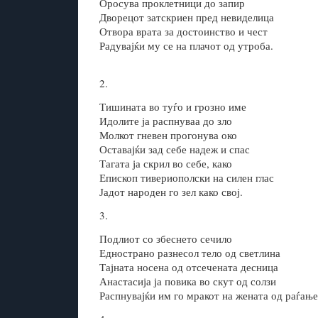
Оросува проклетници до запир
Дворецот затскриен пред невиделица
Отвора врата за достоинство и чест
Радувајќи му се на плачот од утроба.
2.
Тишината во туѓо и грозно име
Идолите ја распнуваа до зло
Молкот гневен прогонува око
Оставајќи зад себе надеж и спас
Тагата ја скрил во себе, како
Епископ тивериополски на силен глас
Јадот народен го зел како свој.
3.
Подлиот со збеснето сечило
Еднострано разнесол тело од светлина
Тајната носена од отсечената десница
Анастасија ја повика во скут од солзи
Распнувајќи им го мракот на жената од раѓање