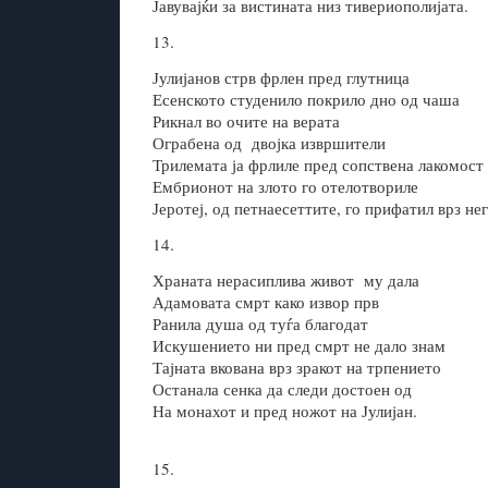
Јавувајќи за вистината низ тивериополијата.
13.
Јулијанов стрв фрлен пред глутница
Есенското студенило покрило дно од чаша
Рикнал во очите на верата
Ограбена од двојка извршители
Трилемата ја фрлиле пред сопствена лакомост
Ембрионот на злото го отелотвориле
Јеротеј, од петнаесеттите, го прифатил врз нег
14.
Храната нерасиплива живот му дала
Адамовата смрт како извор прв
Ранила душа од туѓа благодат
Искушението ни пред смрт не дало знам
Тајната вкована врз зракот на трпението
Останала сенка да следи достоен од
На монахот и пред ножот на Јулијан.
15.