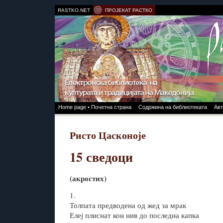
RASTKO.NET
ПРОЈЕКАТ РАСТКО
Home page • Почетна страна
Содржина на библиотеката
Авт
Ристо Цасконоје
15 сведоци
(акростих)
1.
Толпата предводена од жед за мрак
Елеј плиснат кон нив до последна капка