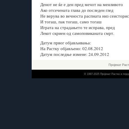
Денот не ќе е ден пред мечот на менливото
Ако отсечената глава до последен глед
Не верува во вечноста распната низ сеистори
И тогаш, пак тогаш, само тогаш
Играта на страдањето те исправа, пред
Лекот скриен од самоповиканата смрт.
Датум првог објављивања:
На Растку објављено: 02.08.2012
Датум последње измене: 24.09.2012
Пројекат Рас
© 1997-2025 Пројекат Растко и пој