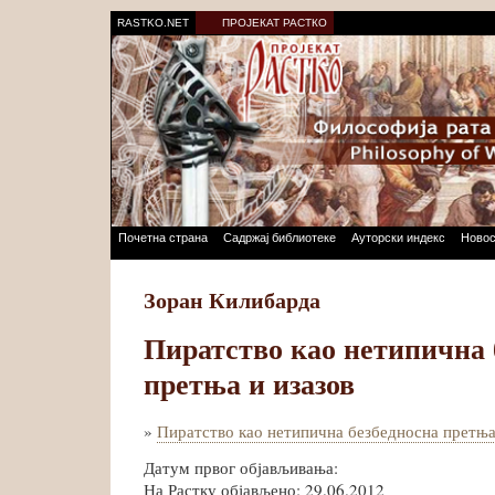
RASTKO.NET
ПРОЈЕКАТ РАСТКО
Почетна страна
Садржај библиотеке
Ауторски индекс
Новос
Зоран Килибарда
Пиратство као нетипична 
претња и изазов
»
Пиратство као нетипична безбедносна претња
Датум првог објављивања:
На Растку објављено: 29.06.2012