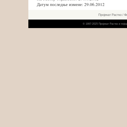
Датум последње измене: 29.06.2012
Пројекат Растко
/
Ф
© 1997-2025 Пројекат Растко и пој