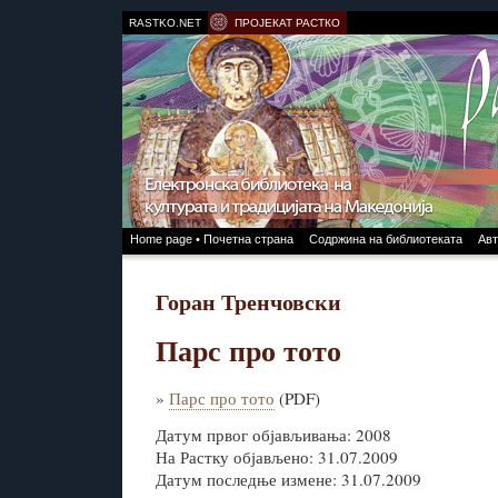
RASTKO.NET
ПРОЈЕКАТ РАСТКО
Home page • Почетна страна
Содржина на библиотеката
Авт
Горан Тренчовски
Парс про тото
»
Парс про тото
(PDF)
Датум првог објављивања: 2008
На Растку објављено: 31.07.2009
Датум последње измене: 31.07.2009