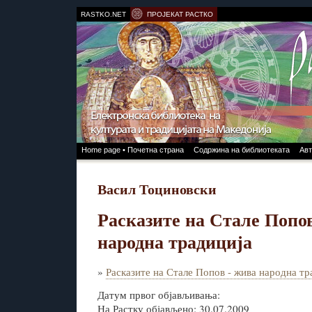
RASTKO.NET
ПРОЈЕКАТ РАСТКО
Home page • Почетна страна
Содржина на библиотеката
Авт
Васил Тоциновски
Расказите на Стале Попо
народна традиција
»
Расказите на Стале Попов - жива народна тр
Датум првог објављивања:
На Растку објављено: 30.07.2009