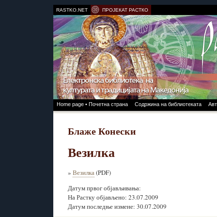
RASTKO.NET
ПРОЈЕКАТ РАСТКО
Home page • Почетна страна
Содржина на библиотеката
Авт
Блаже Конески
Везилка
»
Везилка
(PDF)
Датум првог објављивања:
На Растку објављено: 23.07.2009
Датум последње измене: 30.07.2009