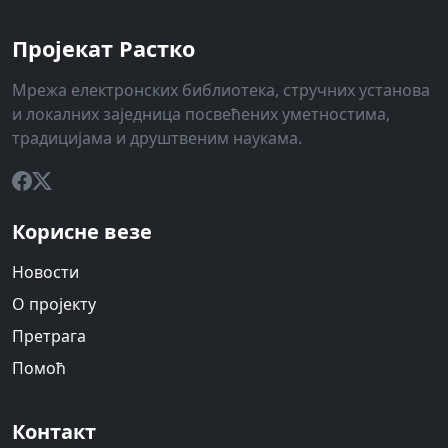
Пројекат Растко
Мрежа електронских библиотека, стручних установа
и локалних заједница посвећених уметностима,
традицијама и друштвеним наукама.
Корисне везе
Новости
О пројекту
Претрага
Помоћ
Контакт