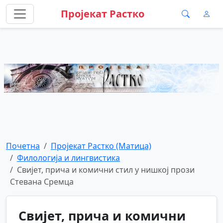
Пројекат Растко
Почетна
Пројекат Растко (Матица)
Филологија и лингвистика
Свијет, прича и комични стил у нишкој прози
Стевана Сремца
Свијет, прича и комични