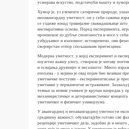
усмерава искуство, подстичући машту и хумор
Хумор је, уз елементе сатиричне природе, ушао
неоавангардну уметност; он у себи сажима изра
се уздиже изнад тривијалне свакидашњице што 
инспиративна основа. Поред експеримента, игр
произилазе из дубље спонтаности и носе у себи
узбудљивог и изазовног; истовремено, ови фен
својеврстан отпор спољашњим притисцима.
Модерна уметност, у којој експеримент и експ
изузетно важну улогу, створила је читаву поет
и освајања друкчијег и несазнатог. Много израз
епохама - у којима је овај појам био везиван пре
уметничке поступке - експериментисање је пре
уметнике у перманентне истраживаче. Захваљуј
тежњи за новим учињен је крупан напредак у 
механицистичког и детерминистичког концепта
уметничког и физичког универзума.
У авангардној и неоавангардној уметности експ
средишну важност; обухватајући готово све фаз
рецепције уметничког дела, задобио је и нешто
оних које је имао у науци. У уметности је већи 