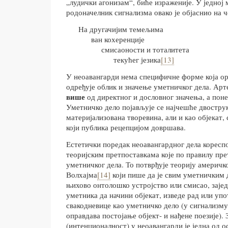
„лудички агонизам“, биће израженије. У једној
родоначелник сигнализма овако је објаснио на 
На другачијим темељима
ван кохеренције
смисаоности и тоталитета
текућег језика
[13]
У неоавангарди нема специфичне форме која ор
одређује облик и значење уметничког дела. Арт
више
од директног и дословног значења, а поне
Уметничко дело појављује се најчешће двострук
материјализована творевина, али и као објекат, 
који публика рецепцијом довршава.
Естетички поредак неоавангардног дела кореспо
теоријским претпоставкама које по правилу пре
уметничког дела. То потврђује теорију америчк
Волхајма
[14]
који пише да је свим уметничким 
њихово онтолошко устројство или смисао, заје
уметника да начини објекат, изведе рад или уп
свакодневице као уметничко дело (у сигнализм
оправдава постојање објект- и нађене поезије).
(интенционалност) у неоавангарди је једна од 