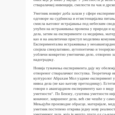
стваралачкој инвенцији, смелости па чак и дрско
Уметник новијег доба залази у сфере експерим
одговоре на судбинска и егзистенцијална питањ
смисла његовог истрајавања под небеским сводо
упућен на истраживања промена у природи и и
дела, затим на експерименте са медијима, мате
као и на аналитички приступ моделима комуник
Експериментална истраживања у неоавангардно
спојила спекулативно, аутопоетичко и теоријско
уобличи конкретно уметничко дело, отворено з
надоградњу.
Новија тумачења експеримента дају му обележј
отвореног стваралачког поступка. Теоретичар 
културолог Абрахам Мол уздиже експеримент у
нивоа дела (не као његову претходницу). Естет
говори о авангардном експерименту као о вид
уметности“. По Бензеу, суштина уметности ниј
коначног, завршеног дела, већ све чешће у сам
Мењајући производне обрасце, материјале, меди
уметник постепено открива једну нову реалност
уметничког дела, која је нешто друго од са-иде