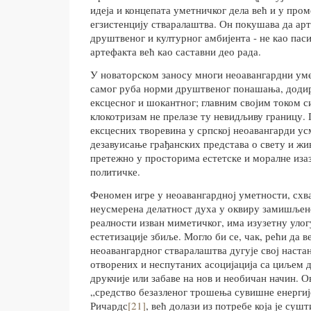
идеја и концепата уметничког дела већ и у про
егзистенцију стваралаштва. Он покушава да ар
друштвеног и културног амбијента - не као пас
артефакта већ као саставни део рада.
У новаторском заносу многи неоавангардни ум
самог руба норми друштвеног понашања, доди
ексцесног и шокантног; главним својим током с
клокотризам не прелазе ту невидљиву границу.
ексцесних творевина у српској неоавангарди ус
дезавуисање грађанских представа о свету и жи
претежно у просторима естетске и моралне иза
политичке.
Феномен игре у неоавангардној уметности, схв
неусмерена делатност духа у оквиру замишљен
реалности изван миметичког, има изузетну улог
естетизације збиље. Могло би се, чак, рећи да в
неоавангардног стваралаштва дугује свој наста
отворених и неспутаних асоцијација са циљем д
друкчије или забаве на нов и необичан начин. О
„средство безазленог трошења сувишне енергиј
Ричардс
[21]
, већ долази из потребе која је суш