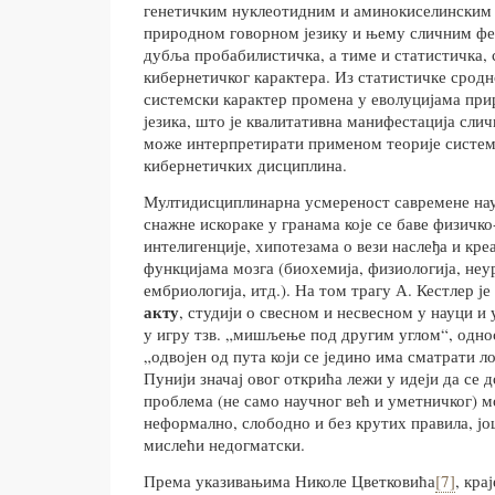
генетичким нуклеотидним и аминокиселинским ј
природном говорном језику и њему сличним ф
дубља пробабилистичка, а тиме и статистичка,
кибернетичког карактера. Из статистичке срод
системски карактер промена у еволуцијама при
језика, што је квалитативна манифестација слич
може интерпретирати применом теорије система
кибернетичких дисциплина.
Мултидисциплинарна усмереност савремене нау
снажне искораке у гранама које се баве физич
интелигенције, хипотезама о вези наслеђа и кре
функцијама мозга (биохемија, физиологија, неу
ембриологија, итд.). На том трагу А. Кестлер је
акту
, студији о свесном и несвесном у науци и
у игру тзв. „мишљење под другим углом“, одно
„одвојен од пута који се једино има сматрати л
Пунији значај овог открића лежи у идеји да се 
проблема (не само научног већ и уметничког) 
неформално, слободно и без крутих правила, јо
мислећи недогматски.
Према указивањима Николе Цветковића
[7]
, кра