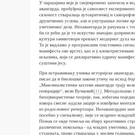
У окршајима које је својевремено започела и во
авангарда, пробуђена је самосвест експеримент
склоност стваралаца аутокритичкој и саморефле
друштвених услова, али и унутрашње логике кр
уметничког дела. Неоавангарда је рачунала с т
би се рећи да је то искуство значајно допринело
култури оживотвори превласт модерног духа на
То је видљиво у програмским текстовима сигна
манифеста ове врсте), као и у клокотристички
исказима, који се декларативно одричу манифес
суштини јесу.
При истраживању учинка историјске авангарде,
писао да и биолошки закони утичу на исход бор
„Максималистички захтеви авангарде трају коли
генерације“, вели Вучковић
[11]
. Методолошко 
бихејвиористичке теорије, пак, избегава појед
извора свесне људске акције и извођење мента
из родословног репертоара. Неоавангардни зано
посебно у сигнализму, није се исцрпео младошћ
Помак се овде темељи на збиру креативних стр
различитих покољења - од младих уметника, ј
студената, преко стваралаца у зрелим годинама,