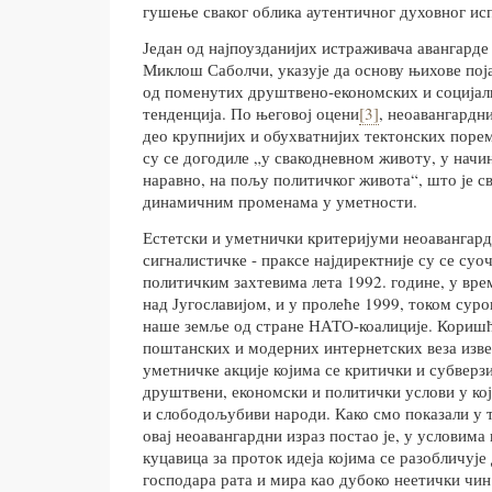
гушење сваког облика аутентичног духовног и
Један од најпоузданијих истраживача авангарде
Миклош Саболчи, указује да основу њихове пој
од поменутих друштвено-економских и социјал
тенденција. По његовој оцени
[3]
, неоавангардни
део крупнијих и обухватнијих тектонских порем
су се догодиле „у свакодневном животу, у начин
наравно, на пољу политичког живота“, што је св
динамичним променама у уметности.
Естетски и уметнички критеријуми неоавангард
сигналистичке - праксе најдиректније су се суо
политичким захтевима лета 1992. године, у вре
над Југославијом, и у пролеће 1999, током сур
наше земље од стране НАТО-коалиције. Кориш
поштанских и модерних интернетских веза изве
уметничке акције којима се критички и субверз
друштвени, економски и политички услови у ко
и слободољубиви народи. Како смо показали у т
овај неоавангардни израз постао је, у условима 
куцавица за проток идеја којима се разобличује
господара рата и мира као дубоко неетички чи