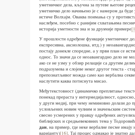
уметничког дела, кључна за путеве његове реце
уметничко дело начињено је с намером да буде 
истиче Волхајм. Оваква поимања су у противст
наслеђем, посебно с ранијим схватањима песнич
историја уметности зна и за друкчије примере
[
У прошлости одређене функције уметничког дел
експресивна, аксиолошка, итд.) у неоавангардн
постају донекле споредне, а у први план се ист
однос. То значи да се неоавангардно дело не мо
ако се не узму у обзир релације са другим дели
подразумева и слојеве неког другог текста - стар
препознатљивог можда само као вербална секвен
наслутити каква потиснута мисао.
Међутекстовност (динамичко преплитање тексто
понекад прераста у интермедијалност, односно,
у други медиј, при чему неминовно долази до 
условљених новим чулним и значењским систем
свесно усмерених у правцу одређених актуелиз
библијских и средњевековних тема у Тодорови
дан
, на пример, где неке вербалне песме имају 
варијанту)
[16]
. Тај процес одмакао је знатно д