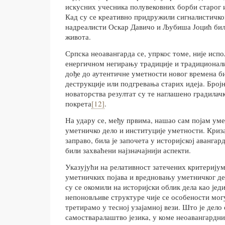
искусних учесника полувековних борби старог 
Кад су се креативно придружили сигналистичк
надреалисти Оскар Давичо и Љубиша Јоцић били
живота.
Српска неоавангарда се, упркос томе, није исп
енергичном негирању традиције и традиционали
дође до аутентичне уметности новог времена би
деструкције или подгревања старих идеја. Број
новаторства резултат су те наглашено градилач
покрета
[12]
.
На удару се, међу првима, нашао сам појам ум
уметничко дело и институције уметности. Криза
заправо, била је започета у историјској авангар
били захваћени најзначајнији аспекти.
Указујући на релативност затечених критерију
уметничких појава и вредновању уметничког де
су се окомили на историјски облик дела као јед
непоновљиве структуре чије се особености мог
третирамо у тесној узајамној вези. Што је дело 
самостваралаштво језика, у коме неоавангардн