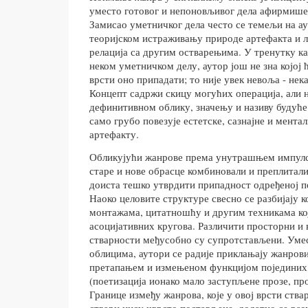
уместо готовог и непоновљивог дела афирмише 
Замисао уметничког дела често се темељи на а
теоријском истраживању природе артефакта и 
релација са другим остварењима. У тренутку к
неком уметничком делу, аутор још не зна којој 
врсти оно припадати; то није увек невоља - нека
Концепт садржи скицу могућих операција, али н
дефинитивном облику, значењу и називу будуће
само грубо повезује естетске, сазнајне и мента
артефакту.
Обликујући жанрове према унутрашњем импулс
старе и нове обрасце комбиновали и преплитали 
доиста тешко утврдити припадност одређеној по
Наоко целовите структуре свесно се разбијају 
монтажама, цитатношћу и другим техникама к
асоцијативних кругова. Различити просторни и
стварности међусобно су супротстављени. Уме
облицима, аутори се радије приклањају жанров
претапањем и измењеном функцијом појединих 
(поетизација ионако мало заступљене прозе, про
Границе између жанрова, које у овој врсти ств