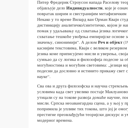
Питер Фредерик Строусон напада Раселову теор
Индивидуалности
објављује дело
, које је озн
повратак ширим и свестранијим метафизичким
Некако у то време Вилард ван Орман Квајн сту
дистинкцију аналитичко/синтетичко, којом је на
помак у удаљавању од схватања језика логичког
схватање тешкоће увођења емпиријске основе за
Реч и објект
значењу, синонимији“. А делом
(1
каснијим текстовима, Квајн с великом резервом
језика коме приписујемо мисли и уверења, своја
сумњао да су логика и филозофија подесне за 
могућностима и могућим световима: „језици кој
подесни да дословно и истинито прикажу свет с
науке“.
Сва ова и друга филозофска и научна стремљењ
условима када свет увелико постаје Маклуаново
утицали су на токове развоја домаће научне, п
мисли. Српска неоавангардна сцена, а у њој у 
попримила је упливе тих токова, што јој је омо
престигне преовлађујући теоријски дискурс и 
модерног времена.