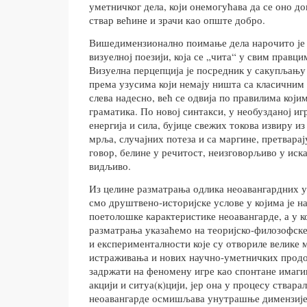
уметничког дела, који онемогућава да се оно д
ствар већине и зрачи као опште добро.
Вишедимензионално поимање дела нарочито је
визуелној поезији, која се „чита“ у свим правци
Визуелна перцепција је посредник у сакупљању
према узусима који немају ништа са класични
слева надесно, већ се одвија по правилима који
граматика. По новој синтакси, у необузданој и
енергија и сила, бујице свежих токова извиру из 
мрља, случајних потеза и са маргине, претварај
говор, белине у речитост, неизговорљиво у иск
видљиво.
Из целине разматрања одлика неоавангардних 
смо друштвено-историјске услове у којима је на
поетолошке карактеристике неоавангарде, а у 
разматрања указаћемо на теоријско-филозофск
и експерименталности које су отвориле велике
истраживања и нових научно-уметничких продо
задржати на феномену игре као спонтане имагин
акцији и ситуа(к)цији, јер она у процесу ствар
неоавангарде осмишљава унутрашње димензије