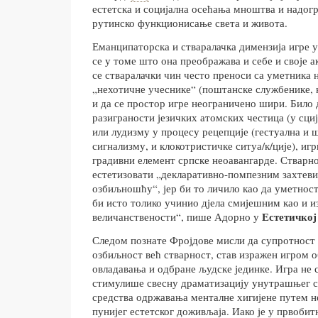
естетска и социјална осећања мноштва и надогр
рутинско функционисање света и живота.
Еманципаторска и стваралачка димензија игре у
се у томе што она преображава и себе и своје а
се стваралачки чин често преноси са уметника 
„нехотичне учеснике“ (поштанске службенике, 
и да се простор игре неограничено шири. Било д
разиграности језичких атомских честица (у сциј
или лудизму у процесу рецепције (гестуална и 
сигнализму, и клокотристичке ситуа/к/ције), игр
градивни елемент српске неоавангарде. Стварн
естетизовати „декларативно-помпезним захтев
озбиљношћу“, јер би то личило као да уметност
би исто толико учинио дјела смијешним као и и
Естетичкој
величанствености“, пише Адорно у
Следом познате Фројдове мисли да супротност 
озбиљност већ стварност, став изражен игром 
овладавања и одбране људске јединке. Игра не 
стимулише свесну драматизацију унутрашњег с
средства одржавања менталне хигијене путем н
пунијег естетског доживљаја. Иако је у првоби