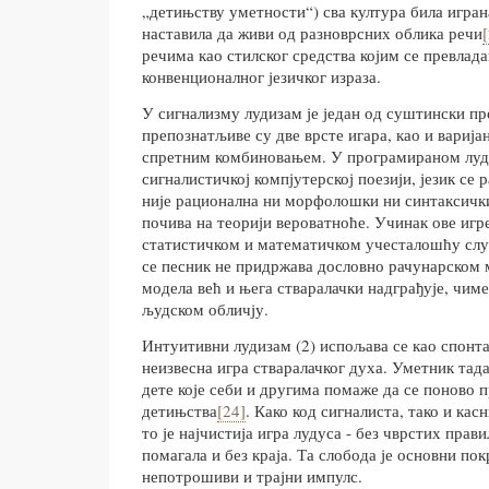
„детињству уметности“) сва култура била играна
наставила да живи од разноврсних облика речи
речима као стилског средства којим се превлад
конвенционалног језичког израза.
У сигнализму лудизам је један од суштински п
препознатљиве су две врсте игара, као и вариј
спретним комбиновањем. У програмираном луди
сигналистичкој компјутерској поезији, језик се р
није рационална ни морфолошки ни синтаксички
почива на теорији вероватноће. Учинак ове игр
статистичком и математичком учесталошћу слу
се песник не придржава дословно рачунарском
модела већ и њега стваралачки надграђује, чиме
људском обличју.
Интуитивни лудизам (2) испољава се као спонта
неизвесна игра стваралачког духа. Уметник тада
дете које себи и другима помаже да се поново 
детињства
[24]
. Како код сигналиста, тако и кас
то је најчистија игра лудуса - без чврстих прав
помагала и без краја. Та слобода је основни пок
непотрошиви и трајни импулс.