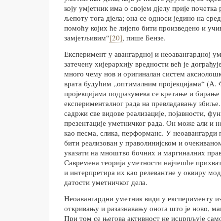
коју умјетник има о својем дјелу прије почетка 
љепоту тога дјела; она се односи једино на сред
помоћу којих ће лијепо бити произведено и уч
замјетљивим“
[20]
, пише Бензе.
Експеримент у авангардној и неоавангардној у
затечену хијерархију вредности већ је дограђуј
много чему нов и оригиналан систем аксиолошк
врата будућим „оптималним пројекцијама“ (А. 
пројекцијама подразумева се кретање и бирање
експерименталног рада на превладавању збиље.
садржи све видове реализације, појавности, фу
презентације уметничког рада. Он може али и не
као песма, слика, перформанс. У неоавангарди 
бити реализован у праволинијском и очекиваном
указати на мноштво бочних и маргиналних прав
Савремена теорија уметности најчешће прихват
и интерпретира их као релевантне у оквиру мо
датости уметничког дела.
Неоавангардни уметник види у експерименту из
откривању и разазнавању онога што је ново, ма
При том се његова активност не исцрпљује сам