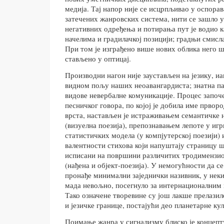
медија. Тај напор није се исцрпљивао у оспор
затечених жанровских система, нити се зашло 
негативних одређења и потирања пут је водио 
начелима и градилачкој позицији; градњи смисл
При том је изграђено више нових облика него ш
стављено у оптицај.
Производни нагон није заустављен на језику, иа
видном пољу наших неоавангардиста; знатна па
видове невербалне комуникације. Процес започ
песничког говора, по којој је добила име првор
врста, настављен је истраживањем семантичке 
(визуелна поезија), препознавањем лепоте у иг
статистичких модела (у компјутерској поезији)
валентности стихова који напуштају страницу 
исписани на површини различитих тродимензи
(нађена и објект-поезија). У немогућности да с
пронађе минимални заједнички називник, у неки
мада невољно, посегнуло за интернационалним 
Тако означене творевине су још лакше прелазил
и језичке границе, постајући део планетарне ку
Поимање жанра у сигнализму блиско је концепт