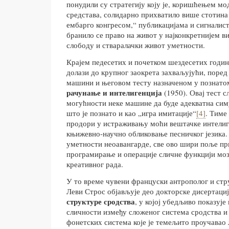
понудили су стратегију коју је, коришћењем м
средстава, солидарно прихватило више стотина к
ембарго конгресом,“ публикацијама и сигнали
бранило се право на живот у најконкретнијем ви
слободу и стваралачки живот уметности.
Крајем педесетих и почетком шездесетих годи
долази до крупног заокрета захваљујући, поред
машини и његовом тесту назначеном у познато
рачунање и интелигенција
(1950). Овај тест 
могућности неке машине да буде адекватна сим
што је познато и као „игра имитације“
[4]
. Тиме
продори у истраживању моћи вештачке интелиг
књижевно-научно обликовање песничког језика. 
уметности неоавангарде, све ово шири поље пр
програмирање и операције сличне функцији моз
креативног рада.
У то време чувени француски антрополог и стр
Леви Строс објављује део докторске дисертаци
структуре сродства
, у којој убедљиво показуј
сличности између сложеног система сродства и
фонетских система које је темељито проучавао 