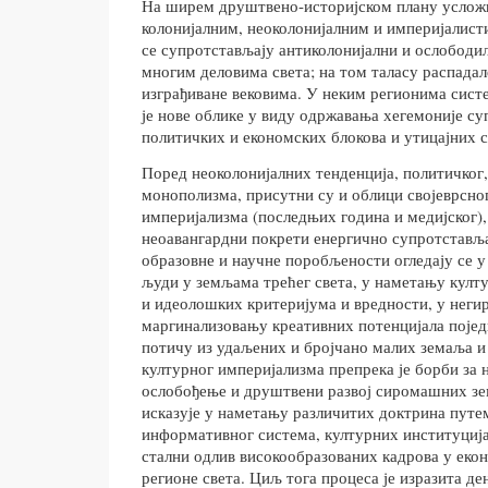
На ширем друштвено-историјском плану усложњ
колонијалним, неоколонијалним и империјалист
се супротстављају антиколонијални и ослободи
многим деловима света; на том таласу распадал
изграђиване вековима. У неким регионима сист
је нове облике у виду одржавања хегемоније су
политичких и економских блокова и утицајних 
Поред неоколонијалних тенденција, политичког,
монополизма, присутни су и облици својеврсно
империјализма (последњих година и медијског),
неоавангардни покрети енергично супротставља
образовне и научне поробљености огледају се 
људи у земљама трећег света, у наметању култ
и идеолошких критеријума и вредности, у неги
маргинализовању креативних потенцијала поједи
потичу из удаљених и бројчано малих земаља и 
културног империјализма препрека је борби за
ослобођење и друштвени развој сиромашних зем
исказује у наметању различитих доктрина путе
информативног система, културних институција
стални одлив високообразованих кадрова у екон
регионе света. Циљ тога процеса је изразита де