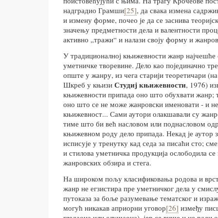
поистовећујући с њима. На трагу Крочеове поста
надградио Грамши
[25]
, да свака измена садрж
и измену форме, почео је да се заснива теоријс
значењу предметности дела и валентности проц
активно „тражи“ и налази своју форму и жанров
У традиционалној књижевности жанр најчешће с
уметничке творевине. Дело као појединачно тре
опште у жанру, из чега старији теоретичари (н
Студиј књижевности
Шкреб у књизи
, 1976) и
књижевности припада оно што обухвати жанр; т
оно што се не може жанровски именовати - и не
књижевност... Сами аутори олакшавали су жан
тиме што би већ насловом или поднасловом од
књижевном роду дело припада. Некад је аутор з
исписује у тренутку кад седа за писаћи сто; с
и стилова уметничка продукција ослободила с
жанровских обзира и стега.
На широком пољу класификовања родова и врст
жанр не егзистира пре уметничког дела у смисл
путоказа за боље разумевање тематског и израж
могућ никакав априорни уговор
[26]
између писц
гледаоца или слушаоца), јер се више и не ради