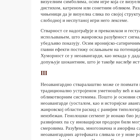
визуелним симболима, осим игре која се визуел
дистихом, катреном или сонетним обликом. Раз
чињеници да је визуелна слика по својој струк
слободној и неспутаној игри него лексеме.
Стварност се надограђује и превазилази и гест
испољавањем, што жанровска разуђеност сигна
убедљиво показују. Осим иронијско-сатиричним
главни ефекти постижу ослањањем на потенција
Хуморност се у неоавангарди, као некада у дад
допуњује шокантним, што је такође наслеђе ист
III
Неоавангардно стваралаштво може се поимати н
традиционално устројеном уметношћу већ и као
обликотворним системима. Пошто је основни с
неоавангарде (уосталом, као и историјске аванг
жанровској области раскид с ранијим типологиј
неизбежан. Генолошки сегмент је ионако био је
развијених па су иновацијски продори били мог
смеровима. Разуђена, многозначна и аморфна 
неоавангардних артефаката сливала се у нове ро