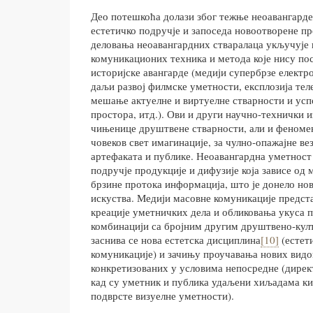
Део потешкоћа долази због тежње неоавангарде
естетичко подручје и запоседа новоотворене п
деловања неоавангардних стваралаца укључује 
комуникационих техника и метода које нису пос
историјске авангарде (медији супербрзе електр
даљи развој филмске уметности, експлозија теле
мешање актуелне и виртуелне стварности и усп
простора, итд.). Ови и други научно-технички 
чињенице друштвене стварности, али и феномен
човеков свет имагинације, за чулно-опажајне ве
артефаката и публике. Неоавангардна уметност
подручје продукције и дифузије која зависе од 
брзине протока информација, што је донело нов
искуства. Медији масовне комуникације предст
креације уметничких дела и обликовања укуса 
комбинацији са бројним другим друштвено-ку
заснива се нова естетска дисциплина
[10]
(естет
комуникације) и зачињу проучавања нових видо
конкретизованих у условима непосредне (директ
кад су уметник и публика удаљени хиљадама ки
подврсте визуелне уметности).