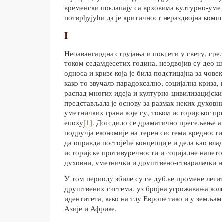
временски поклапају са врховима културно-уме
потврђујући да је критичност нераздвојна комп
I
Неоавангардна струјања и покрети у свету, ср
током седамдесетих година, неодвојив су део
односа и кризе која је била подстицајна за чов
како то звучало парадоксално, социјална криза, 
распад многих идеја и културно-цивилизацијски
представљала је основу за размах неких духовн
уметничких грана које су, током историјског п
епоху
[1]
. Догодило се драматично пресељење а
подручја економије на терен система вредности
да оправда постојеће концепције и дела као влад
историјске противуречности и социјалне напет
духовни, уметнички и друштвено-стваралачки н
У том периоду збиле су се дубље промене леги
друштвених система, уз бројна угрожавања кол
идентитета, како на тлу Европе тако и у земља
Азије и Африке.