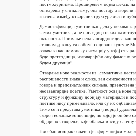
постмодернизма. Проширењем појма
текст
на
остварења у сигнализму, она постају отворени 
значења између отворене структуре дела и публ
Демистификација уметничког дела у неоавангард
самих уметника, а не последица неких наметну
околности. Поимање неоавангардног дела као не
сталном „рвању са собом“ социолог културе 
означава као демонску ситуацију у којој ствара
буде претходница, изговарајући ону фамозну р
будем друкчији“.
Стварање нове реалности из „семантичке нестаб
распршености знака и слике, ван смисаоности и
говора и препознатљивих сигнала, првенствена
неоавангардне поетике. Уметност осваја нове п
структуру и функцију добијају материјали и пос
поетике нису примењивале, или су их одбацивал
Тиме се и представа уметника (творца) удаљила
скоро теолошке концепције, по којој је он био 
обдарено створење, које обавља мисију сличну 
Посебан искорак означен је афирмацијом моде