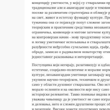
концепцију уметности, у којој су стваралачки п
традиционалне али и авангардне идеје и текови
посеже за различитим стратегијама и обликује 
на свет, живот и естетску функцију културе. П
тумачима она се појављује попут сложене заго
теоријским и практичним средствима неоаванга
ограничења, конвенције и митове затечене култу
на контроверзан начин - нову продуктивну осно
и логику уметничког испољавања и стваралашт
разуђености међусобно сучељених идеја, грађе,
обраде, замисао о радикалном новаторству оти
једноставног разазнавања и интерпретације.
Поступцима који негирају, релативизују и одба
естетичке, социјално-политичке и моралне нор
културе, неоавангардни уметници заговарају ко
укупном научно-теоријском, техничком и друшт
само у области духовног стваралаштва. Ово ист
морало ослонити и на околности које нису само 
историјски релевантне. Такво поимање видова 
уважава чињеницу да је уметност не само изг
и деловања, него и сложен друштвени процес о
и рецепције. Високи домети друштвених револу