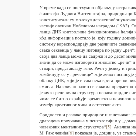
У време када се постхумно објављују истражив
филозофа Лудвига Витгенштајна, природњаци 
конституисали су молекул дезоксирибонуклеинс
касније овенчан Нобеловом наградом (1962). О
ланца ДНК контролише функционисање ћелија и
кôд информација постало је, коју годину доцни
систему кореспондирају две различите секвенце 
свака секвенца у ланцу изговара по једну „реч“
своја два ланца може да садржи и до десет мил
значи да се може изговорити мноштво „речи“ и 
ствари, представљају гене. Речи у језику и трип
комбинују се у „реченице“ које живот исписује
облику ДНК, који је и сам нека врста преносни
смисла. На сличан начин се сажима предметно-
језичко-реченична структура неоавангардне сиг
чиме се битно скраћује временско и психолошко
између креативног чина и естетског акта.
Сродности и разлике природног и генетичког је
драгоцена проучавања у психологији и у „доме
човекових менталних структура“
[5]
. Анализа н
М. Ракочевића
[6]
показала је, доцније, уз сталн