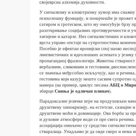
својеврсна алхемија духовности.
У сигнализму и клокотризму хумор има снажну
психолошку функцију, и понајчешће је прожет 
сатиром и гротеском, што му омогућује брзу п
разоткривање социјалних противуречности и у
хигијене и катарзе. Низ сигналистичких и клок
врста управо опстаје на супротностима комичн
Посебно је ефектан иронијски спој наоко неспо
лингвистичких и идеолошких аспеката у језику 
пропагандној фразеологији. Животна стварност
вербалним, сликовним и гестовним двосмислено
се значења међусобно искључују, као и речима
гестовима који казују нешто сасвим супротно о
АБЦ о Миро
намера (на пример, циклус песама
Свиња је одличан пливач
збирци
).
Парадоксалне језичке игре на продуховљен нач
друштвену хипокризију, на естетске, сазнајне 
друштвене моћи и доминације. Ова борба за пр
и духовне атмосфере води се пре свега речима.
асоцијација омиљено су средство сигналистичк
стваралаца. Упадљиво је да овде скоро и нема и