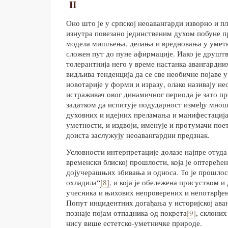
II
Оно што је у српској неоавангарди изворно и п
изнутра повезано јединственим духом побуне п
модела мишљења, делања и вредновања у уметн
сложен пут до пуне афирмације. Иако је друштв
толерантнија него у време настанка авангардних
видљива тенденција да се све необичне појаве 
новотарије у форми и изразу, олако називају н
истраживач овог динамичног периода је зато п
задатком да испитује подударност између мно
духовних и идејних преламања и манифестација
уметности, и издвоји, именује и протумачи поет
доиста заслужују неоавангардни предзнак.
Условности интерпретације долазе најпре отуда
временски блиској прошлости, која је оптерећен
дојучерашњих збивања и односа. То је прошлост
охладила“
[8]
, и која је обележена присуством 
учесника и њихових непроверених и непотврђен
Попут инцидентних догађања у историјској аван
познаје појам отпадника од покрета
[9]
, склоних
нису више естетско-уметничке природе.