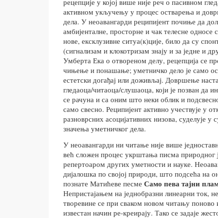
рецепције у којој више није реч о пасивном гле
активном укључењу у процес остварења и дов
дела. У неоавангарди реципијент почиње да дол
амбијенталне, просторне и чак телесне односе 
нове, ексклузивне ситуа(к)ције, било да су спо
(сигнализам и клокотризам знају и за једне и др
Умберта Ека о отвореном делу, рецепција се п
чињење и понашање; уметничко дело је само ос
естетски догађај или доживљај. Довршење наста
гледаоца/читаоца/слушаоца, који је позван да 
се рачуна и са оним што неки облик и подсвесн
само свесно. Реципијент активно учествује у о
разноврсних асоцијативних низова, суделује у 
значења уметничког дела.
У неоавангарди ни читање није више једностав
већ сложен процес укрштања писма природног ј
репертоаром других уметности и науке. Неоава
дијалошка по својој природи, што подсећа на он
Само пева тајни пла
познате Матићеве песме
Непристајањем на једнобразни линеарни ток, н
творевине се при сваком новом читању поново 
известан начин ре-креирају. Тако се задаје жес