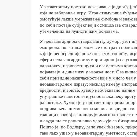
У клокотризму поетско исказивање је догађај, з
која не заборавља игру. Игра стимулише буђење
омогућује лакше умрежавање симбола и знакова
по себи постаје субјект који осмишљава стварал
утемељених на лудистичким основама.
У неоавангардном стваралаштву хумор, узет ши
емоционалног стања, може се сматрати полива
који је непосредније повезан са уметношћу, иг
сфери неоавангардног хумор и иронија се углав
парадоксу, игривости духа и елементима критич
појачавају и динамизују изражајност. Ова више
себи привидне несагласности које у много чему
неоавангардном изразу; несклад између апстрак
вредности, и збиље, хумор неочекивано наглим
унутрашње напетости и успоставља неку врсту
равнотеже. Хумор је у противставу према опоро
подрива њена доминантна мерила и вредности. О
граници на којој се додирују имагинативност и
и свуда где се рационално удружује са бизарни
Пошто је, по Бодлеру, лепо увек бизарно, прир
тако лако ушао у неоавангардну уметност, оста