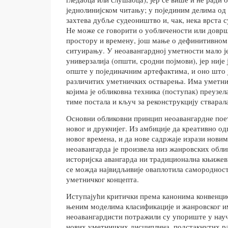
једнолинијском читању; у појединим делима од 
захтева дубље судеоништво и, чак, нека врста с
Не може се говорити о уобличености или доврш
простору и времену, још мање о дефинитивно
ситуирању. У неоавангардној уметности мало је
универзалија (општи, сродни појмови), јер није
опште у појединачним артефактима, и оно што ј
различитих уметничких остварења. Има уметни
којима је обликовна техника (поступак) преузел
тиме постала и кључ за реконструкцију стварал
Основни обликовни принцип неоавангардне поети
новог и друкчијег. Из амбиције да креативно о
новог времена, и да нове садржаје изрази нови
неоавангарда је произвела низ жанровских облик
историјска авангарда ни традиционална књижев
се можда највидљивије оваплотила самородност
уметничког концепта.
Иступајући критички према канонима конвенци
њеним моделима класификације и жанровског 
неоавангардисти потражили су упориште у науч
нових уметничких дисциплина, подстакнутих р