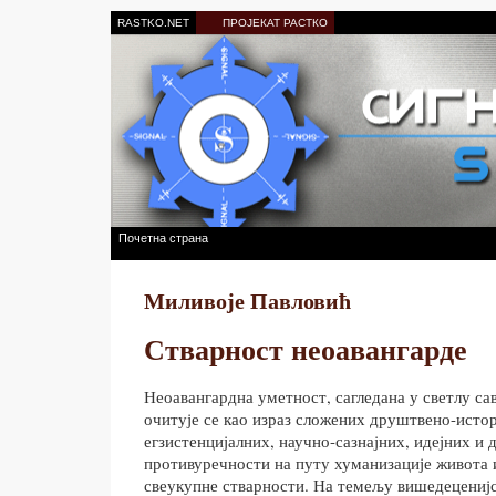
RASTKO.NET
ПРОЈЕКАТ РАСТКО
Почетна страна
Миливоје Павловић
Стварност неоавангарде
Неоавангардна уметност, сагледана у светлу са
очитује се као израз сложених друштвено-истор
егзистенцијалних, научно-сазнајних, идејних и 
противуречности на путу хуманизације живота 
свеукупне стварности. На темељу вишедеценијс