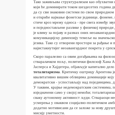
Тако заживљава структурализам као обухватни 
који ће доминирати током шездесетих година д
да су сви знаковни системи по свом природном 
и откриће најмање фонетске јединице, фонеме, к
стиче кроз мрежу односа - пре свега између звук
и поједностављене разлике у физичкој природи д
је климу за појаву и размах оних неоавангардни
комуникацијску димензију темеље на значењско
језика. Тако су отворени простори за рађање и 
најистакнутијег неоавангардног покрета у српск
Скоро паралелно са овим догађањима на филоз
стваралачком пољу, политички филозоф Хана Аре
Јасперса и Хајдегера, објављује капитално дел
тоталитаризма
. Критичку оштрицу Арентова ј
квалитативно вишим облицима доминације коју 
демократски - успостављају над појединцима, 
У таквим, крајње недемократским системима, 
изједначени само у својој немоћи; тоталитариз
сваку аутономну активност људи. Ствараоци не
усмерења у оваквом социјално-политичком амб
додатно мотивисани да се заложе за нову друш
мисију уметности.