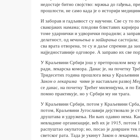
недостаје битно својство: мржња до гађења, пр
прошлости, не само када је о историји медицин
И заборав и гадљивост су научени. Све су то п
свакојаких намама; плодови блиставих каријера
томе ударнички и удворички порадили; а заправ
делатност, од
нечињења и затирања
састојала;
сва врата отворена, те су и даље спремни да за
најједноставније одговоре. А заправо их све по
У Краљевини Србији још у претпрошлом веку по
ради, лекарска комора. Данас је, на почетку Тр
Тридесетих година прошлога века у Краљевини 
Закон о лекарима
чиме је настављен развој
Мед
се данас, на почетку Трећег миленијума, и по Е
помно практикује, но у Србији му ни трага.
У Краљевини Србији, потом у Краљевини Срба,
потом, Краљевини Југославији дејствовало је 
друштава и удружења. Ни њих одавно нема. Као 
невладине организације, већ их је 1915, потом 
распуштао окупатор; но, посао је довршен тек
светског рата. Тада је укинут Закон о лекарима