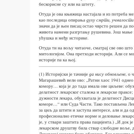
бескорисне су или на штету.
Отуда је ова књижица настајала и из потреба ме
као последица опирања
духу смрти, учмалости
значи да је њен писац остао чврсто решен да п
живота намени разгртању рушевина. Још мање м
ућушка и међу историке.
Отуда ти на вољу читаоче, сматрај све ово што
митологијом. Она претходи историји. Али се мо
историје па ка њој.
(1) Историјски је тачније
да нису обновљене,
о ч
Магарашевић вели ово: „Ратни хаос 1941 однео 
комору… која је до тада имала ове циљеве: обух
делатност лекарског сталежа и лекарске праксе; 
дужности лекара, обухватала је делатност Дисц
коморе…“ или Суда Части. Тако постављена Лек
за циљ да штити и заступа интересе, али и да о
професионално етичке норме и деловање лекар
је, у ствари заштита права пацијента.) „И док ј
лекарском друштву била ствар слободне воље, д
Лекарској комори било обавезно. Без чланства 