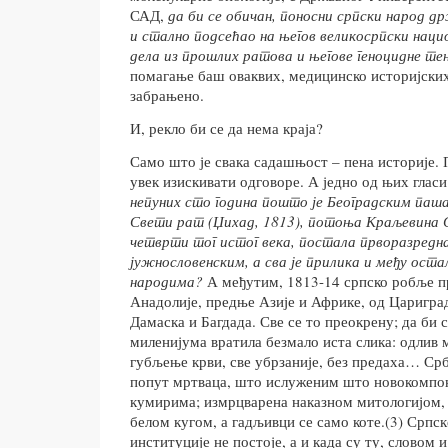
САД,
да би се обичан, поносни српски народ д
и стално подсећао на његов великосрпски наци
дела из прошлих ратова и његове геноцидне тен
помагање баш оваквих, медицинско историјских
забрањено.
И, рекло би се да нема краја?
Само што је свака садашњост – пена историје. 
увек изискивати одговоре. А једно од њих глас
непуних сто година пошто је Београдским па
Свети рат (Џихад, 1813), потоња Краљевина С
четврти тог истог века, постала прворазредн
јужнословенским, а сва је прилика и међу ост
народима?
А међутим, 1813-14 српско робље 
Анадолије, предње Азије и Африке, од Царигра
Дамаска и Багдада. Све се то преокрену; да би 
миленијума вратила безмало иста слика: одлив 
губљење крви, све убрзаније, без предаха… Срб
попут мртваца, што ислуженим што новокомпо
кумирима; измрцварена наказном митологијом
белом кугом, а гадљивци се само коте.(3) Српс
институције не постоје, а и када су ту, словом 