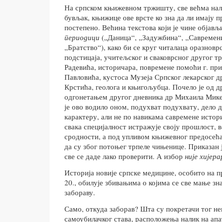
На српском књижевном тржишту, све већма нал
бувљак, књижице ове врсте ко зна да ли имају пр
постепено. Већина текстова који је чине објављ
периодици
(„Даница“, „Задужбина“, „Савремен
„Братство“), како би се круг читалаца оразновр
подстицаја, учитељског и сваковрсног другог т
Радевића, историчара, повремене помоћи г. пр
Павловића, кустоса Музеја Српског лекарског д
Крстића, геолога и књигољубца. Почело је од д
одгонетањем другог дневника др Михаила Мике
је ово водило оном, подухват подухвату, дело д
карактеру, али не по навикама савремене истори
свака специјалност истражује своју прошлост, 
сродности, а под упливом књижевног предосећај
да су због потоњег трпеле чињенице. Приказан ј
све се даде лако проверити. А избор
није хијера
Историја новије српске медицине, особито на пр
20., обилује збивањима о којима се све мање зна
забораву.
Само, откуда заборав? Шта су покретачи тог н
самоубилачког става, расположења налик на апа