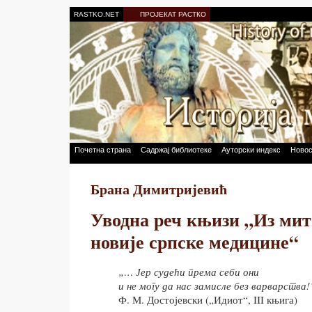
RASTKO.NET
ПРОЈЕКАТ РАСТКО
Почетна страна
Садржај библиотеке
Ауторски индекс
Новос
Брана Димитријевић
Уводна реч књизи „Из мит
новије српске медицине“
„… Јер судећи према себи они
и не могу да нас замисле без варварства!
Ф. М. Достојевски („Идиот“, III књига)