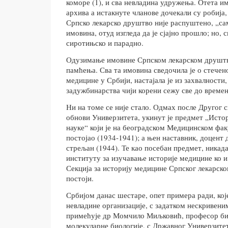
коморе (1), и сва невладина удружења. Отета и
архива а истакнуте чланове дочекали су робија
Српско лекарско друштво није распуштено, „сам
имовина, отуд изгледа да је сјајно прошло; но, с
сиротињско и парадно.
Одузимање имовине Српском лекарском друшт
памћења. Сва та имовина сведочила је о стече
медицине у Србији, настајала је из захвалности
задужбинарства чији корени сежу све до време
Ни на томе се није стало. Одмах после Другог св
обнови Универзитета, укинут је предмет „Исто
науке“ који је на београдском Медицинском фак
постојао (1934-1941); а њен наставник, доцент
стрељан (1944). Те као посебан предмет, никад
институту за изучавање историје медицине ко
Секција за историју медицине Српског лекарск
постоји.
Србијом данас шестаре, опет примера ради, кој
невладине организације, с задатком нескривеним
примећује др Момчило Миљковић, професор би
молекуларне биологије, с Државног Универзитет