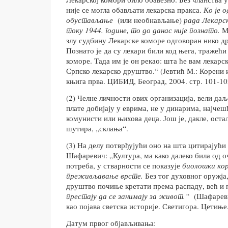
није се могла обављати лекарска пракса.
Ко је о
обустављање
(или необнављање)
рада Лекарск
току 1944. године, то до данас није познато.
М
злу судбину Лекарске коморе одговоран нико др
Познато је да су лекари били код њега, тражећ
коморе. Тада им је он рекао: шта ће вам лекарс
Српско лекарско друштво.“ (Јевтић М.: Корени
књига прва. ЦИБИД, Београд, 2004. стр. 101-10
(2) Челне личности ових организација, вели даљ
плате добијају у еврима, не у динарима, најче
комунисти или њихова деца. Још је, дакле, остал
шутира, „склања“.
(3) На делу потврђујући оно на шта цитирајући 
Шафаревич: „Култура, ма како далеко била од 
потреба, у стварности се показује
биолошки кор
преживљавање врсте.
Без тог духовног оружја,
друштво почиње кретати према распаду, већ и п
престају да се занимају за живот.“
(Шафареви
као појава светска историје. Светигора. Цетиње.
Датум првог објављивања: