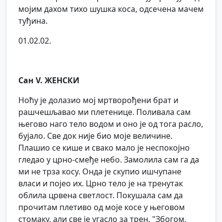
мојим дахом тихо шушка коса, одсечена мачем
туђина.
01.02.02.
Сан V. ЖЕНСКИ
Ноћу је долазио мој мртворођени брат и
рашчешљавао ми плетенице. Поливала сам
његово наго тело водом и оно је од тога расло,
бујало. Све док није био моје величине.
Плашио се кише и свако мало је неспокојно
гледао у црно-смеђе небо. Замолила сам га да
ми не трза косу. Онда је скупио ишчупане
власи и појео их. Црно тело је на тренутак
облила црвена светлост. Покушала сам да
прочитам плетиво од моје косе у његовом
стомаку, али све је угасло за трен. "Збогом,