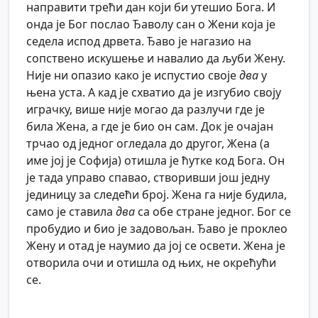
направити трећи дан који би утешио Бога. И
онда је Бог послао Ђаволу сан о Жени која је
седела испод дрвета. Ђаво је нагазио на
сопствено искушење и навалио да љуби Жену.
Није ни опазио како је испустио своје
два
у
њена уста. А кад је схватио да је изгубио своју
играчку, више није могао да разлучи где је
била Жена, а где је био он сам. Док је очајан
трчао од једног огледала до другог, Жена (а
име јој је Софија) отишла је ћутке код Бога. Он
је тада управо спавао, створивши још једну
јединицу за следећи број. Жена га није будила,
само је ставила
два
са обе стране једног. Бог се
пробудио и био је задовољан. Ђаво је проклео
Жену и отад је наумио да јој се освети. Жена је
отворила очи и отишла од њих, не окрећући
се.