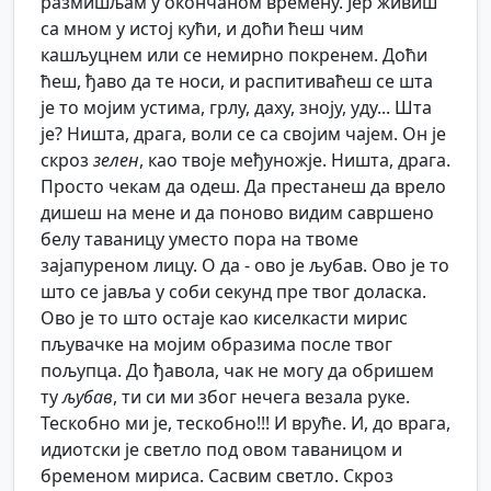
размишљам у окончаном времену. Јер живиш
са мном у истој кући, и доћи ћеш чим
кашљуцнем или се немирно покренем. Доћи
ћеш, ђаво да те носи, и распитиваћеш се шта
је то мојим устима, грлу, даху, зноју, уду... Шта
је? Ништа, драга, воли се са својим чајем. Он је
скроз
зелен
, као твоје међуножје. Ништа, драга.
Просто чекам да одеш. Да престанеш да врело
дишеш на мене и да поново видим савршено
белу таваницу уместо пора на твоме
зајапуреном лицу. О да - ово је љубав. Ово је то
што се јавља у соби секунд пре твог доласка.
Ово је то што остаје као киселкасти мирис
пљувачке на мојим образима после твог
пољупца. До ђавола, чак не могу да обришем
ту
љубав
, ти си ми због нечега везала руке.
Тескобно ми је, тескобно!!! И вруће. И, до врага,
идиотски је светло под овом таваницом и
бременом мириса. Сасвим светло. Скроз