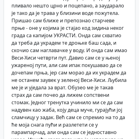
пливало нешто црно и поцепано, а заударало
је тако да је трава у близини воде пожутела.
Пришао сам ближе и препознао старчеве
прње - оне у којима је стајао код зидина неког
града са капијом УКРАСТИ. Онда сам схватио
да треба да украдем те дроњке баш сада, и
скочио сам наглавачке у воду. И онда сам имао
Веси-Хиси четврти пут. Давио сам се у њеној
ужареној пути, али сам ипак покушавао да се
дочепам прња, јер сам морао да их украдем да
не останем заувек у зеленој Веси-Хиси. Љубила
ме је и уједала за врат. Обузео ме је такав
страх да сам почео да лижем сопствени
стомак. Једног тренутка учинило ми се да сам
надувен као жаба, коју деца муче, гурајући јој
сламчицу у задак. Већ сам се спремио на то да
ће моја снага пући и разлетети се у
парампарчад, али онда сам се једноставно