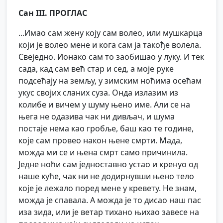
Сан III. ПРОГЛАС
...Имао сам жену коју сам волео, или мушкарца
који је волео мене и кога сам ја такође волела.
Свеједно. Ионако сам то заобишао у луку. И тек
сада, кад сам већ стар и сед, а моје руке
подсећају на земљу, у зимским ноћима осећам
укус својих сланих суза. Онда излазим из
колибе и вичем у шуму њено име. Али се на
њега не одазива чак ни дивљач, и шума
постаје нема као гробље, баш као те године,
које сам провео након њене смрти. Мада,
можда ми се и њена смрт само причинила.
Једне ноћи сам једноставно устао и кренуо од
наше куће, чак ни не додирнувши њено тело
које је лежало поред мене у кревету. Не знам,
можда је спавала. А можда је то дисао наш пас
иза зида, или је ветар тихано њихао завесе на