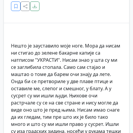
Нешто је зауставило моје ноге. Мора да нисам
ни стигао до зелене бакарне капије са
натписом "УКРАСТИ". Нисам знао у шта су ми
се заглибила стопала. Само сам стајао и
маштао о томе да барем очи знају да лете.
Онда би се претвориле у две плаве птице и
оставиле ме, слепог и смешног, у блату. А у
сусрет су ми ишли људи. Њихове очи
растрчале су се на све стране и нису могле да
виде оно што је пред њима. Нисам имао снаге
да их гледам, тим пре што их је било тако
много и што су ми ишли право у сусрет. Ишли
су иза градских зидина, носећи у рукама тешки