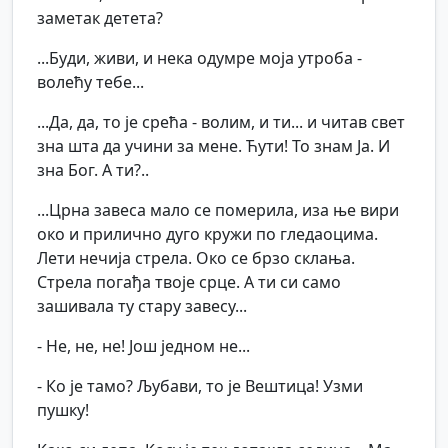
заметак детета?
...Буди, живи, и нека одумре моја утроба -
волећу тебе...
...Да, да, то је срећа - волим, и ти... и читав свет
зна шта да учини за мене. Ћути! То знам Ја. И
зна Бог. А ти?..
...Црна завеса мало се померила, иза ње вири
око и прилично дуго кружи по гледаоцима.
Лети нечија стрела. Око се брзо склања.
Стрела погађа твоје срце. А ти си само
зашивала ту стару завесу...
- Не, не, не! Још једном не...
- Ко је тамо? Љубави, то је Вештица! Узми
пушку!