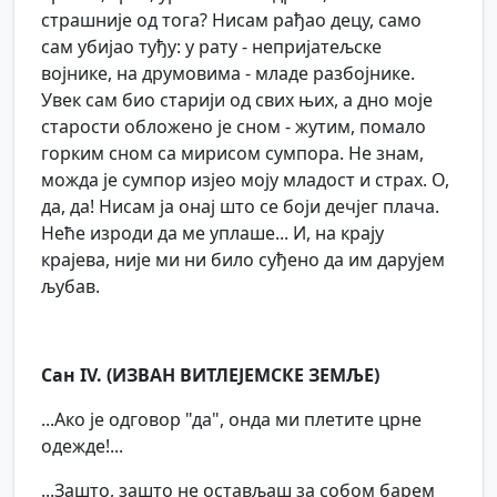
страшније од тога? Нисам рађао децу, само
сам убијао туђу: у рату - непријатељске
војнике, на друмовима - младе разбојнике.
Увек сам био старији од свих њих, а дно моје
старости обложено је сном - жутим, помало
горким сном са мирисом сумпора. Не знам,
можда је сумпор изјео моју младост и страх. О,
да, да! Нисам ја онај што се боји дечјег плача.
Неће изроди да ме уплаше... И, на крају
крајева, није ми ни било суђено да им дарујем
љубав.
Сан IV. (ИЗВАН ВИТЛЕЈЕМСКЕ ЗЕМЉЕ)
...Ако је одговор "да", онда ми плетите црне
одежде!...
...Зашто, зашто не остављаш за собом барем