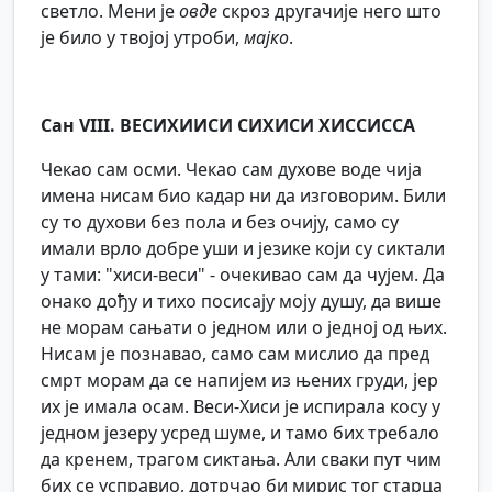
светло. Мени је
овде
скроз другачије него што
је било у твојој утроби,
мајко
.
Сан VIII. ВЕСИХИИСИ СИХИСИ ХИССИССА
Чекао сам осми. Чекао сам духове воде чија
имена нисам био кадар ни да изговорим. Били
су то духови без пола и без очију, само су
имали врло добре уши и језике који су сиктали
у тами: "хиси-веси" - очекивао сам да чујем. Да
онако дођу и тихо посисају моју душу, да више
не морам сањати о једном или о једној од њих.
Нисам је познавао, само сам мислио да пред
смрт морам да се напијем из њених груди, јер
их је имала осам. Веси-Хиси је испирала косу у
једном језеру усред шуме, и тамо бих требало
да кренем, трагом сиктања. Али сваки пут чим
бих се усправио, дотрчао би мирис тог старца