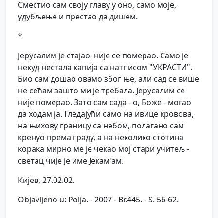
Сместио сам своју главу у оно, само моје,
удубљење и престао да дишем.
*
Јерусалим је стајао, није се померао. Само је
некуд нестала капија са натписом "УКРАСТИ".
Био сам дошао овамо због ње, али сад се више
не сећам зашто ми је требала. Јерусалим се
није померао. Зато сам сада - о, Боже - могао
да ходам ја. Гледајући само на ивице кровова,
на њихову границу са небом, полагано сам
кренуо према граду, а на неколико стотина
корака мирно ме је чекао мој стари учитељ -
светац чије је име Јекам'ам.
Кијев, 27.02.02.
Objavljeno u: Polja. - 2007 - Br.445. - S. 56-62.