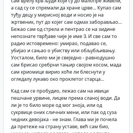
сам врелу крв људи који су до малопре живели,
а сад су се спремали да хране црве... Купао сам
туђу децу у мирисној води и носио је на
жртвеник, пут до којег сам одмах заборављао...
Бежао сам од стрела и пентрао се на зидине
непознате тврђаве чије је име З. И све сам то
радио истовремено: умирао, подавао се,
убијао и сањао о убиству или обљубљивању.
Уосталом, било ми је свеједно - равнодушно
сам брисао сребрни тањир својом косом, мада
сам криомице вирио хоће ли блеснути у
огледалу лукаво око проклетог старца...
Кад сам се пробудио, лежао сам на ивици
пешчане урвине, лицем према сланој води. Да
ли је то било море од мог зноја, или од
сукрвице оних сличних мени, или пак од суза
чедних девојака - не знам. Глава ми је почела
да претеже на страну уставе, већ сам био,