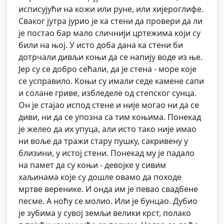
исписујући на кожи или руне, или хијероглифе.
Сваког јутра јурио је ка стени да провери да ли
је постао бар мало сличнији цртежима који су
били на њој. У исто доба дана ка стени би
дотрчали дивљи коњи да се напију воде из ње.
Јер су се добро сећали, да је стена - море које
се усправило. Коњи су имали седе камене сапи
и солане гриве, избледеле од степског сунца.
Он је стајао испод стене и није могао ни да се
диви, ни да се упозна са тим коњима. Понекад
је желео да их упуца, али исто тако није имао
ни воље да тражи стару пушку, сакривену у
близини, у истој стени. Понекад му је падало
на памет да су коњи - девојке у сивим
хаљинама које су дошле овамо да походе
мртве веренике. И онда им је певао свадбене
песме. А ноћу се молио. Или је бунцао. Дубио
је зубима у сувој земљи велики крст, полако