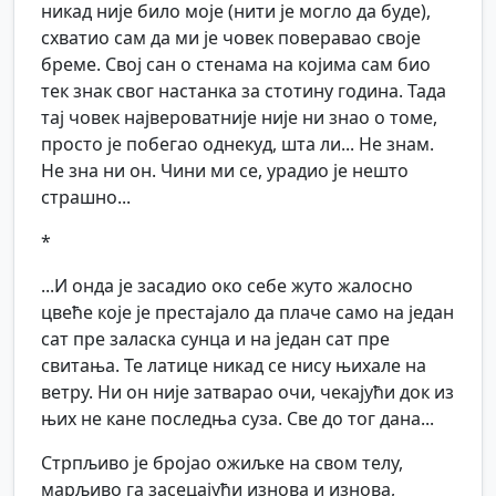
никад није било моје (нити је могло да буде),
схватио сам да ми је човек поверавао своје
бреме. Свој сан о стенама на којима сам био
тек знак свог настанка за стотину година. Тада
тај човек највероватније није ни знао о томе,
просто је побегао однекуд, шта ли... Не знам.
Не зна ни он. Чини ми се, урадио је нешто
страшно...
*
...И онда је засадио око себе жуто жалосно
цвеће које је престајало да плаче само на један
сат пре заласка сунца и на један сат пре
свитања. Те латице никад се нису њихале на
ветру. Ни он није затварао очи, чекајући док из
њих не кане последња суза. Све до тог дана...
Стрпљиво је бројао ожиљке на свом телу,
марљиво га засецајући изнова и изнова,