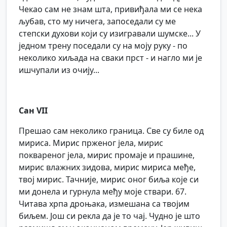
Чекао сам не знам шта, привиђала ми се нека
љубав, сто му ничега, запоседали су ме
степски духови који су изигравали шумске... У
једном трену поседали су на моју руку - по
неколико хиљада на сваки прст - и нагло ми је
ишчупали из очију...
Сан VII
Прешао сам неколико граница. Све су биле од
мириса. Мирис прженог јела, мирис
поквареног јела, мирис промаје и прашине,
мирис влажних зидова, мирис мириса међе,
твој мирис. Тачније, мирис оног биља које си
ми донела и гурнула међу моје ствари. 67.
Читава хрпа дроњака, измешана са твојим
биљем. Још си рекла да је то чај. Чудно је што