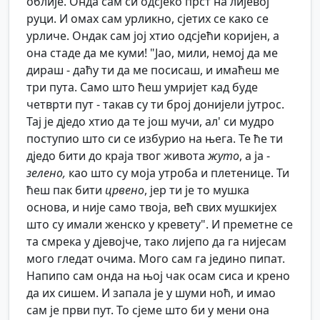
облије. Онда сам си одсјеко прст на лијевој
руци. И омах сам урликно, сјетих се како се
урличе. Ондак сам јој хтио одсјећи коријен, а
она стаде да ме куми! "Јао, мили, немој да ме
дираш - даћу ти да ме посисаш, и имаћеш ме
три пута. Само што ћеш умријет кад буде
четврти пут - такав су ти број донијели јутрос.
Тај је дједо хтио да те још мучи, ал' си мудро
поступио што си се избурио на њега. Те ће ти
дједо бити до краја твог живота
жуто
, а ја -
зелено,
као што су моја утроба и плетенице. Ти
ћеш пак бити
црвено
, јер ти је то мушка
основа, и није само твоја, већ свих мушкијех
што су имали женско у кревету". И преметне се
та смрека у дјевојче, тако лијепо да га нијесам
мого гледат очима. Мого сам га једино пипат.
Напипо сам онда на њој чак осам сиса и крено
да их сишем. И запала је у шуми ноћ, и имао
сам је први пут. То сјеме што би у мени она