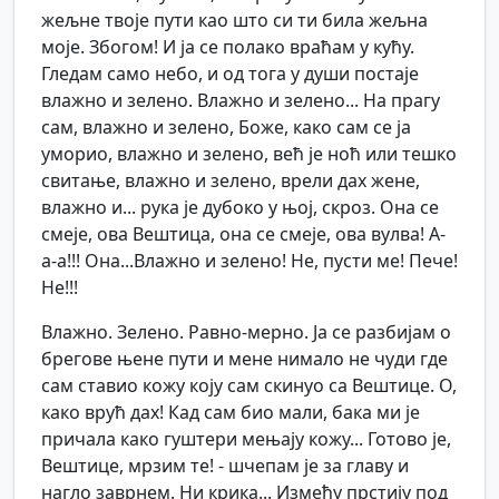
жељне твоје пути као што си ти била жељна
моје. Збогом! И ја се полако враћам у кућу.
Гледам само небо, и од тога у души постаје
влажно и зелено. Влажно и зелено... На прагу
сам, влажно и зелено, Боже, како сам се ја
уморио, влажно и зелено, већ је ноћ или тешко
свитање, влажно и зелено, врели дах жене,
влажно и... рука је дубоко у њој, скроз. Она се
смеје, ова Вештица, она се смеје, ова вулва! А-
а-а!!! Она...Влажно и зелено! Не, пусти ме! Пече!
Не!!!
Влажно. Зелено. Равно-мерно. Ја се разбијам о
брегове њене пути и мене нимало не чуди где
сам ставио кожу коју сам скинуо са Вештице. О,
како врућ дах! Кад сам био мали, бака ми је
причала како гуштери мењају кожу... Готово је,
Вештице, мрзим те! - шчепам је за главу и
нагло заврнем. Ни крика... Између прстију под