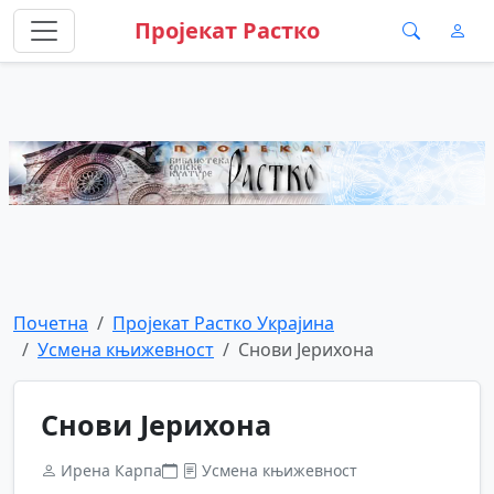
Пројекат Растко
Почетна
Пројекат Растко Украјина
Усмена књижевност
Снови Јерихона
Снови Јерихона
Ирена Карпа
Усмена књижевност