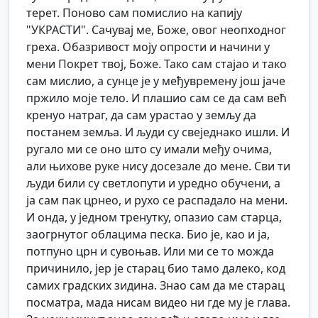
терет. Поново сам помислио на капију
"УКРАСТИ". Сачувај ме, Боже, овог неопходног
греха. Обазривост моју опрости и начини у
мени Покрет твој, Боже. Тако сам стајао и тако
сам мислио, а сунце је у међувремену још јаче
пржило моје тело. И плашио сам се да сам већ
кренуо натраг, да сам урастао у земљу да
постанем земља. И људи су свеједнако ишли. И
ругало ми се оно што су имали међу очима,
али њихове руке нису досезале до мене. Сви ти
људи били су светлопути и уредно обучени, а
ја сам пак црнео, и рухо се распадало на мени.
И онда, у једном тренутку, опазио сам старца,
заогрнутог облацима песка. Био је, као и ја,
потпуно црн и сувоњав. Или ми се то можда
причинило, јер је старац био тамо далеко, код
самих градских зидина. Знао сам да ме старац
посматра, мада нисам видео ни где му је глава.