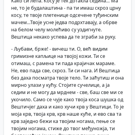
Како си лепа. Косу је тек дотакла седина... Ма
не, то је будалаштина - па ти имаш скроз црну
косу, те твоје плетенице одсечене туђинским
мачем...Твоје усне једва подрхтавају, а обрве
на белом челу молећиво су уздигнуте.
Вештица некако успева да те зграби за руку.
- Љубави, брже! - вичеш ти. О, већ видим
гримизне капљице на твојој кожи. Ти се
отимаш, с рамена ти пада крајичак мараме.
Не, ево пада све, скроз. Ти си нага. И Вештица
без даха посматра твоје тело. Ти заћутиш и она
мирно улази у кућу. Стојите сучелице, а ја
седим и не могу да мрднем - све, баш све ми се
укочило. Само се чује како твоја коса шушка од
Вештичјег даха и како хучи крв у Вештици. То је
моја крв, твоја крв, крв наше куће, и ево сва та
крв заједно бежи ка твојим ногама, пење се
твојим ногама, стиже до твог међуножја, ти