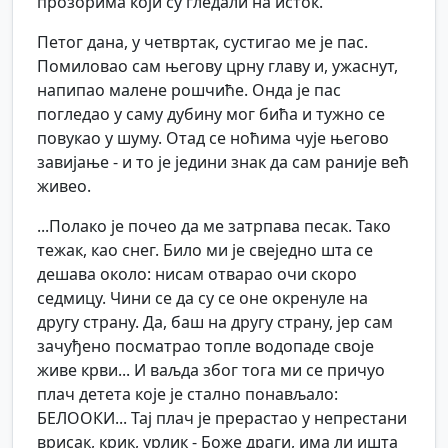
прозорима који су гледали на исток.
Петог дана, у четвртак, сустигао ме је пас.
Помиловао сам његову црну главу и, ужаснут,
напипао малене рошчиће. Онда је пас
погледао у саму дубину мог бића и тужно се
повукао у шуму. Отад се ноћима чује његово
завијање - и то је једини знак да сам раније већ
живео.
...Полако је почео да ме затрпава песак. Тако
тежак, као снег. Било ми је свеједно шта се
дешава около: нисам отварао очи скоро
седмицу. Чини се да су се оне окренуле на
другу страну. Да, баш на другу страну, јер сам
зачуђено посматрао топле водопаде своје
живе крви... И ваљда због тога ми се причуо
плач детета које је стално понављало:
БЕЛООКИ... Тај плач је прерастао у непрестани
врисак, крик, урлик - Боже драги, има ли ишта