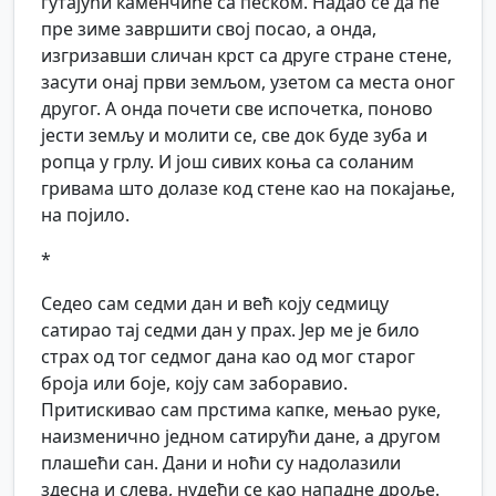
гутајући каменчиће са песком. Надао се да ће
пре зиме завршити свој посао, а онда,
изгризавши сличан крст са друге стране стене,
засути онај први земљом, узетом са места оног
другог. А онда почети све испочетка, поново
јести земљу и молити се, све док буде зуба и
ропца у грлу. И још сивих коња са соланим
гривама што долазе код стене као на покајање,
на појило.
*
Седео сам седми дан и већ коју седмицу
сатирао тај седми дан у прах. Јер ме је било
страх од тог седмог дана као од мог старог
броја или боје, коју сам заборавио.
Притискивао сам прстима капке, мењао руке,
наизменично једном сатирући дане, а другом
плашећи сан. Дани и ноћи су надолазили
здесна и слева, нудећи се као нападне дроље.