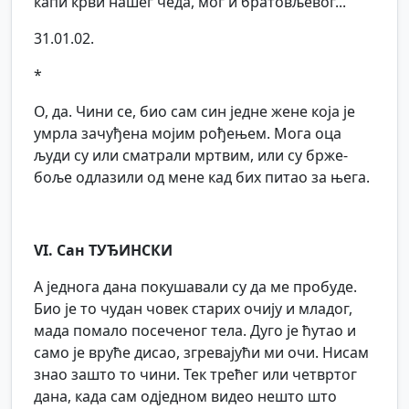
капи крви нашег чеда, мог и братовљевог...
31.01.02.
*
О, да. Чини се, био сам син једне жене која је
умрла зачуђена мојим рођењем. Мога оца
људи су или сматрали мртвим, или су брже-
боље одлазили од мене кад бих питао за њега.
VI. Сан ТУЂИНСКИ
А једнога дана покушавали су да ме пробуде.
Био је то чудан човек старих очију и младог,
мада помало посеченог тела. Дуго је ћутао и
само је вруће дисао, згревајући ми очи. Нисам
знао зашто то чини. Тек трећег или четвртог
дана, када сам одједном видео нешто што