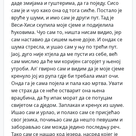
даде змијама и гуштерима, да га поједу. Сисо
сам је и чуо како она од тога сикће. Постало је
вруће у шуми, и имо сам је други пут. Тад је
Веси-Хиси скупила моје сјеме и подијелила
ћуковима. Чуо сам то, ништа нисам видио, јер
сам наставио да сишем њене дојке. И ондак се
шума стресла, и ушао сам у њу по трећи пут.
Јаој, дуго није хтјела да ме пусти из себе, већ
сам мислио да ће ми коријен сагорјет у њеној
утроби. Ал' гвирно сам и видим да је моје сјеме
кренуло јој из рупа гдје би требала имат очи.
Онда га је сама појела и пала као мртва. Увати
ме страх да се неће остварит она њена
враџбина, да ћу ипак морат да се потуцам
свијетом са дједом. Заплаках и кренух из шуме.
Ишао сам и урлао, и полако сам се присјећао
свог језика, почињао сам да нешто певушим и
заборављао сам можда једино последњу реч.
Тако сам се нашао код језера, насред којег је