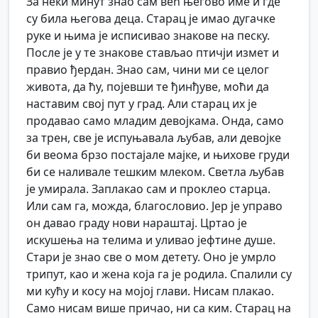
За неки минут знао сам већ његово име и где
су била његова деца. Старац је имао дугачке
руке и њима је исписивао знакове на песку.
После је у те знакове стављао птичји измет и
правио ђердан. Знао сам, чини ми се целог
живота, да ћу, појевши те ђинђуве, моћи да
наставим свој пут у град. Али старац их је
продавао само младим девојкама. Онда, само
за трен, све је испуњавала љубав, али девојке
би веома брзо постајале мајке, и њихове груди
би се наливале тешким млеком. Светла љубав
је умирала. Заплакао сам и проклео старца.
Или сам га, можда, благословио. Јер је управо
он давао граду нови нараштај. Цртао је
искушења на телима и уливао јефтине душе.
Стари је знао све о мом детету. Оно је умрло
трипут, као и жена која га је родила. Спалили су
ми кућу и косу на мојој глави. Нисам плакао.
Само нисам више причао, ни са ким. Старац на