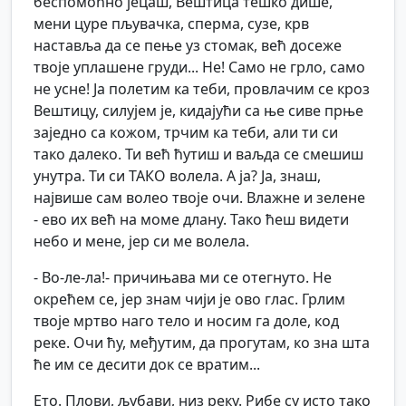
беспомоћно јецаш, Вештица тешко дише,
мени цуре пљувачка, сперма, сузе, крв
наставља да се пење уз стомак, већ досеже
твоје уплашене груди... Не! Само не грло, само
не усне! Ја полетим ка теби, провлачим се кроз
Вештицу, силујем је, кидајући са ње сиве прње
заједно са кожом, трчим ка теби, али ти си
тако далеко. Ти већ ћутиш и ваљда се смешиш
унутра. Ти си ТАКО волела. А ја? Ја, знаш,
највише сам волео твоје очи. Влажне и зелене
- ево их већ на моме длану. Тако ћеш видети
небо и мене, јер си ме волела.
- Во-ле-ла!- причињава ми се отегнуто. Не
окрећем се, јер знам чији је ово глас. Грлим
твоје мртво наго тело и носим га доле, код
реке. Очи ћу, међутим, да прогутам, ко зна шта
ће им се десити док се вратим...
Ето. Плови, љубави, низ реку. Рибе су исто тако