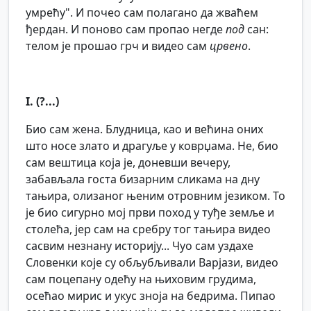
умрећу". И почео сам полагано да жваћем
ђердан. И поново сам пропао негде
под
сан:
телом је прошао грч и видео сам
црвено
.
I. (?...)
Био сам жена. Блудница, као и већина оних
што носе злато и драгуље у коврџама. Не, био
сам вештица која је, доневши вечеру,
забављала госта бизарним сликама на дну
тањира, олизаног њеним отровним језиком. То
је био сигурно мој први поход у туђе земље и
столећа, јер сам на сребру тог тањира видео
сасвим незнану историју... Чуо сам уздахе
Словенки које су обљубљивали Варјази, видео
сам поцепану одећу на њиховим грудима,
осећао мирис и укус зноја на бедрима. Пипао