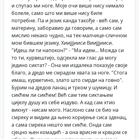
и спутао ми ноге. Моје очи више нису нимало
болеле, само што ми више нису биле
потребне. Па и језик канда такође - већ сам, у
материну, заборавио да говорим, а само сам
мислио некако чудно, на тек-малчице-сличном
мом бившем језику. Хиијјјииси Виијјјииси.
"Идеш ли ти напокон?" - "Ма идем... Можда си
то ти, курвештијо, одсјекла ми глас да могу
једино сиктат? - Она ми издалека показује своје
благо, а дједо ме смрадом хвата за ноге. "Стога
имаш, курветино, злато што смрди на говно".
Бурим на дједов ланац и трком у шумицу. И
сикћем ли сикћем! Већ сам тим сиктањем
цијелу душу из себе издуво. А кад сам хтио
викнут - нисам мого. Наслоно сам се био на
смреку и видим да њено коријење сиса зденац,
а сама смрека нешто ми сикће. Онда сам
сјецно њен комадић - а она врисне и крвцом се