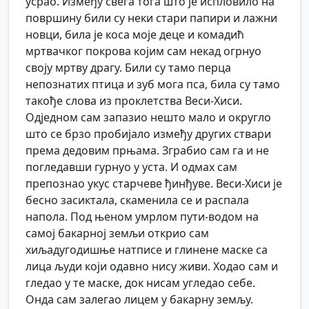
усрао. Између свега тога што је испловило на
површину били су неки стари папири и лажни
новци, била је коса моје деце и комадић
мртвачког покрова којим сам некад огрнуо
своју мртву драгу. Били су тамо перца
непознатих птица и зуб мога пса, била су тамо
такође слова из проклетства Веси-Хиси.
Одједном сам запазио нешто мало и округло
што се брзо пробијало између других ствари
према дедовим прњама. Зграбио сам га и не
погледавши гурнуо у уста. И одмах сам
препознао укус старчеве ђинђуве. Веси-Хиси је
бесно засиктала, скаменила се и распала
напола. Под њеном умрлом пути-водом на
самој бакарној земљи открио сам
хиљадугодишње натписе и глинене маске са
лица људи који одавно нису живи. Ходао сам и
гледао у те маске, док нисам угледао себе.
Онда сам залегао лицем у бакарну земљу.