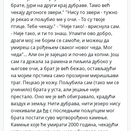
брате, јури на други крај дубраве. Тамо већ
чекају дугоноге звери." "Нису то звери - тужно
је рекао и пољубио ме у очи. - То су твоје
птице. Тебе чекају." - "Није тако! - вриснула сам.
- Није тако, и ти то знаш. Упамти ово добро,
драги мој: не бојим се самоће, и можеш да
умиреш са рођењем сваког новог чеда. Мог
чеда"... Али он је зајецао и почео да копни. Још
сам га држала за рамена и пиљила дубоко у
његове очи, а брат је већ бежао, остављајући
на мојим прстима само прозирни миришљави
траг. Пецкао је кожу. Пољубила сам (тако ми се
учинило) брата у уста, али јецање није
престало. Оно ме је већ обигравало
,
крадући
ваздух и земљу. Нити дубрава, нити језеро нису
очекивали да
ће
с последњим пољупцем мог
брата постати суво мртворођено камење.
Камење које ће умирати 2000 година, чекајући