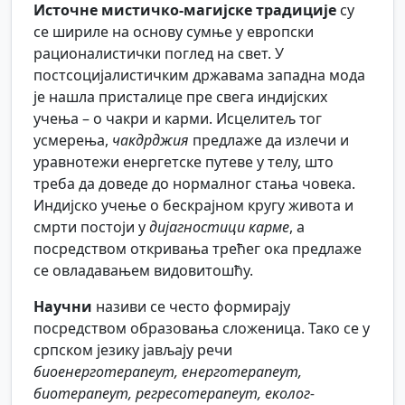
Источне мистичко-магијске традиције
су
се шириле на основу сумње у европски
рационалистички поглед на свет. У
постсоцијалистичким државама западна мода
је нашла присталице пре свега индијских
учења – о чакри и карми. Исцелитељ тог
усмерења,
чакдрджия
предлаже да излечи и
уравнотежи енергетске путеве у телу, што
треба да доведе до нормалног стања човека.
Индијско учење о бескрајном кругу живота и
смрти постоји у
дијагностици карме
, а
посредством откривања трећег ока предлаже
се овладавањем видовитошћу.
Научни
називи се често формирају
посредством образовања сложеница. Тако се у
српском језику јављају речи
биоенерготерапеут, енерготерапеут,
биотерапеут, регресотерапеут, еколог-