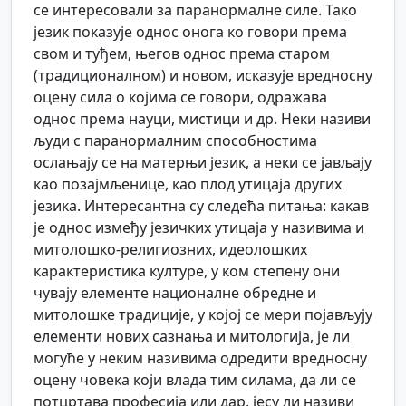
се интересовали за паранормалне силе. Тако
језик показује однос онога ко говори према
свом и туђем, његов однос према старом
(традиционалном) и новом, исказује вредносну
оцену сила о којима се говори, одражава
однос према науци, мистици и др. Неки називи
људи с паранормалним способностима
ослањају се на матерњи језик, а неки се јављају
као позајмљенице, као плод утицаја других
језика. Интересантна су следећа питања: какав
је однос између језичких утицаја у називима и
митолошко-религиозних, идеолошких
карактеристика културе, у ком степену они
чувају елементе националне обредне и
митолошке традиције, у којој се мери појављују
елементи нових сазнања и митологија, је ли
могуће у неким називима одредити вредносну
оцену човека који влада тим силама, да ли се
потцртава професија или дар, јесу ли називи