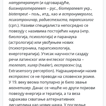
натуртерапеут
(и одговарајуће,
биоэнерготерапевт
– рус.,
біотерапевт
укр.,
bioterepeut
– пољ., итд., као и
астронумеролог,
психотроничар, радиестезиста, парапсихолог
(срп.). Називи специјалиста непосредно се
повезују с називима постојећих наука (нпр.
биологија, психологија) и паранаука
(астрологија) или увођењем нових
(психотроника, парапсихологија,
енерготерапија). Утисак научности саздају
речи латинског или енглеског порекла –
телепат, хилер
(healer),
екстрасенс
(од
Extrasensory perception). Најраширенији назив
екстрасенс
се не преводи на словенске језике.
У 19. веку веома популарно је било звање
магнетизер
. Данас се чешће но други појмови
повезују енергија и терапија, а та веза
одражава схватање алтернативних
дисциплина као нових наука. У последње