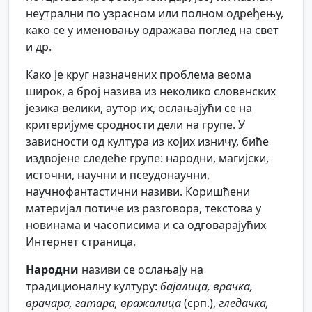
неутрални по узрасном или полном одређењу,
како се у именовању одражава поглед на свет
и др.
Како је круг назначених проблема веома
широк, а број назива из неколико словенских
језика велики, аутор их, ослањајући се на
критеријуме сродности дели на групе. У
зависности од култура из којих изничу, биће
издвојене следеће групе: народни, магијски,
источни, научни и псеудонаучни,
научнофантастични називи. Коришћени
материјал потиче из разговора, текстова у
новинама и часописима и са одговарајућих
Интернет страница.
Народни
називи се ослањају на
традиционалну културу:
бајалица, врачка,
врачара, гатара, вражалица
(срп.),
гледачка,