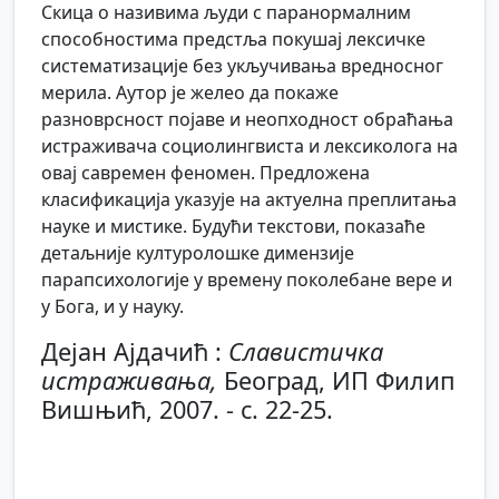
Скица о називима људи с паранормалним
способностима предстља покушај лексичке
систематизације без укључивања вредносног
мерила. Аутор је желео да покаже
разноврсност појаве и неопходност обраћања
истраживача социолингвиста и лексиколога на
овај савремен феномен. Предложена
класификација указује на актуелна преплитања
науке и мистике. Будући текстови, показаће
детаљније културолошке димензије
парапсихологије у времену поколебане вере и
у Бога, и у науку.
Дејан Ајдачић :
Славистичка
истраживања,
Београд, ИП Филип
Вишњић, 2007. - с. 22-25.