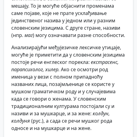
мешају. То је могуће објаснити променама
саме појаве, које не прате усклађивање
јединственог назива у једном или у разним
словенским језицима. С друге стране, називи
(нпр.
маг
) могу означавати разне способности.
Анализирајући међујезичке лексичке утицаје,
могуће је приметити да у словенским језицима
постоје речи енглеског порекла:
екстрасенс,
парапсихолог, хилер.
Ако се осмотри род
именица у вези с полном припадноћу
названих лица, позајмљенице се користе у
мушком граматичком роду и у случајевима
када се говори о женама. У словенским
традиционалним културама постојали су и
називи и за мушкарце, и за жене:
колдун,
колдуня
(рус.), а сада се речи мушког рода
односе и на мушкарце и на жене.