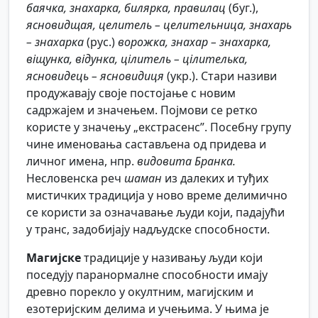
баячка, знахарка, билярка, правилац
(буг.),
ясновидщая, целитель – целительница, знахарь
– знахарка
(рус.)
ворожка, знахар – знахарка,
віщунка, відунка, цілитель – цілителька,
ясновидець – ясновидиця
(укр.). Стари називи
продужавају своје постојање с новим
садржајем и значењем. Појмови се ретко
користе у значењу „екстрасенс”. Посебну групу
чине именовања састављена од придева и
личног имена, нпр.
видовита Бранка.
Несловенска реч
шаман
из далеких и туђих
мистичких традиција у ново време делимично
се користи за означавање људи који, падајући
у транс, задобијају надљудске способности.
Магијске
традиције у називању људи који
поседују паранормалне способности имају
древно порекло у окултним, магијским и
езотеријским делима и учењима. У њима је