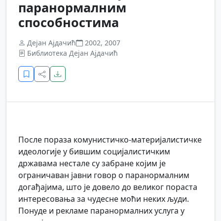
паранормалним
способностима
Дејан Ајдачић
2002, 2007
Библиотека Дејан Ајдачић
После пораза комунистичко-материјалистичке
идеологије у бившим социјалистичким
државама нестале су забране којим је
ограничаван јавни говор о паранормалним
догађајима, што је довело до великог пораста
интересовања за чудесне моћи неких људи.
Понуде и рекламе паранормалних услуга у