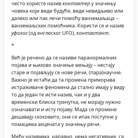
често користе назив
контактер
у значењу
човека који види будуће, види невидљиво или
далеко или пак лечи помоћу ванземаљаца –
ванземаљских помоћника. Користи се и назив
уфолог
(од енглеског UFO),
контактант
.
*
Већ је речено да се називи паранормалних
појава и њихово значење мењају – нестају
старе и појављују се нове речи, (пара)научне.
Важно је истаћи да та промена приморава
истраживаче феномена да стално имају у виду
то да један те исти назив, чак и у два
временски блиска тренутка, не морају нужно
означавати и исту појаву. Мада се промене
дешавају скоковито, оне се ипак поступне у
помацима акцената у значењу речи.
Међу називима, наравно, нема негативних, са