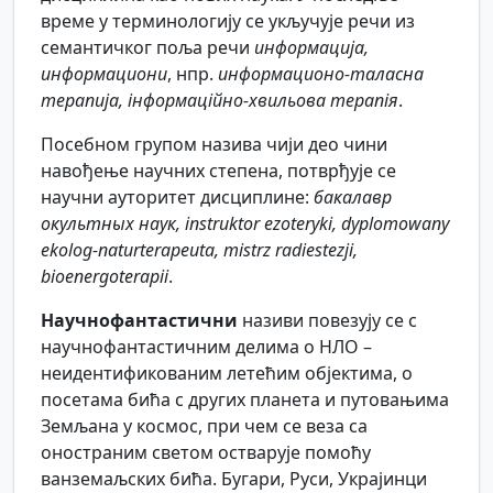
време у терминологију се укључује речи из
семантичког поља речи
информација,
информациони
, нпр.
информационо-таласна
терапија, інформаційно-хвильова терапія
.
Посебном групом назива чији део чини
навођење научних степена, потврђује се
научни ауторитет дисциплине:
бакалавр
окультных наук,
instruktor ezoteryki, dyplomowany
ekolog-naturterapeuta, mistrz radiestezji,
bioenergoterapii
.
Научнофантастични
називи повезују се с
научнофантастичним делима о НЛО –
неидентификованим летећим објектима, о
посетама бића с других планета и путовањима
Земљана у космос, при чем се веза са
оностраним светом остварује помоћу
ванземаљских бића. Бугари, Руси, Украјинци