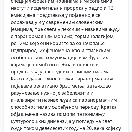
специјализованим новинама и часописима,
наступи исцелитеља и пророка у радио и ТВ
емисијама представљају појаве које се
одражавају и у савременим словенским
језицима, пре свега у лексици – називима људи
с паранормалним моћима, терминологијом,
речима које они користе за означавање
надприродних феномена, као и стилиским
особеностима комуникације између оних
којима је помоћ потребна и оних који
представљају посреднике с вишим силама.
Како се данас однос према паранормалним
појавама релативно брзо мења, за њихово
разумевање нужно је забележити и
анализирати називе људи са паранормалним
способностима у одређеном периоду. Кратка
објашњења назива помоћи ће поимању
културолошких димензија у погледу на свет
људи током деведесетих година 20. века који су