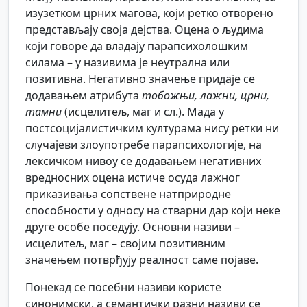
изузетком црних магова, који ретко отворено
представљају своја дејства. Оцена о људима
који говоре да владају парапсихолошким
силама – у називима је неутрална или
позитивна. Негативно значење придаје се
додавањем атрибута
тобожњи, лажни, црни,
тамни
(исцелитељ, маг и сл.). Мада у
постсоцијалистичким културама нису ретки ни
случајеви злоупотребе парапсихологије, на
лексичком нивоу се додавањем негативних
вредносних оцена истиче осуда лажног
приказивања сопствене натприродне
способности у односу на стварни дар који неке
друге особе поседују. Основни називи –
исцелитељ, маг – својим позитивним
значењем потврђују реалност саме појаве.
Понекад се посебни називи користе
синонимски, а семантички разни називи се