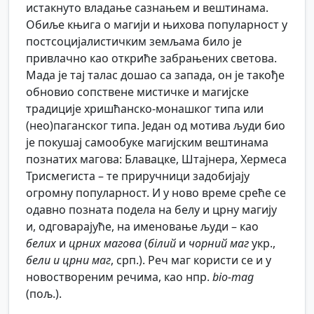
истакнуто владање сазнањем и вештинама.
Обиље књига о магији и њихова популарност у
постсоцијалистичким земљама било је
привлачно као откриће забрањених светова.
Мада је тај талас дошао са запада, он је такође
обновио сопствене мистичке и магијске
традиције хришћанско-монашког типа или
(нео)паганског типа. Један од мотива људи био
је покушај самообуке магијским вештинама
познатих магова: Блавацке, Штајнера, Хермеса
Трисмегиста – те приручници задобијају
огромну популарност. И у ново време среће се
одавно позната подела на белу и црну магију
и, одговарајуће, на именовање људи – као
белих
и
црних магова
(
білий
и
чорний маг
укр.,
бели и црни маг
, срп.). Реч маг користи се и у
новоствореним речима, као нпр.
bio-mag
(пољ.).