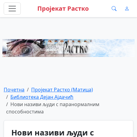
Пројекат Растко
Почетна
Пројекат Растко (Матица)
Библиотека Дејан Ајдачић
Нови називи људи с паранормалним
способностима
Нови називи људи с