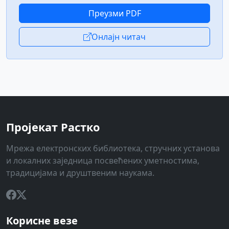
Преузми PDF
Онлајн читач
Пројекат Растко
Мрежа електронских библиотека, стручних установа
и локалних заједница посвећених уметностима,
традицијама и друштвеним наукама.
Корисне везе