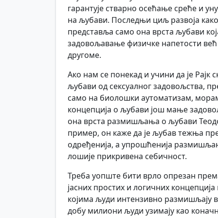
гарантује стварно осећање среће и ун
на љубави. Последњи циљ развоја како
представља само она врста љубави кој
задовољавање физичке напетости већ 
другоме.
Ако нам се понекад и учини да је Рајк
љубави од сексуалног задовољства, пр
само на биолошки аутоматизам, мора
концепција о љубави још мање задовољ
она врста размишљања о љубави Теодора
пример, он каже да је љубав тежња пре
одређенија, а упрошћенија размишљањ
лошије прикривена себичност.
Треба уопште бити врло опрезан прем
јасних простих и логичних концепција 
којима људи интензивно размишљају ве
добу милиони људи узимају као коначн