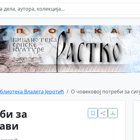
блиотека Владета Јеротић
О човековој потреби за си
би за
бави