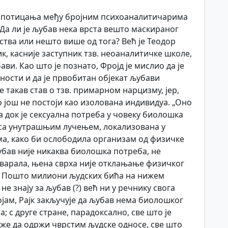
 спотицања међу бројним психоаналитичарима
 Да ли је љубав нека врста вешто маскираног
ства или нешто више од тога? Већ је Теодор
ик, касније заступник тзв. неоаналитичке школе,
ви. Као што је познато, Фројд је мислио да је
ности и да је првобитан објекат љубави
е такав став о тзв. примарном нарцизму, јер,
о још не постоји као изолована индивидуа. „Оно
 да док је сексуална потреба у човеку биолошка
 са унутрашњим лучењем, локализована у
ма, како би ослободила организам од физичке
љубав није никаква биолошка потреба, не
говарала, њена сврха није отклањање физичког
а. Пошто милиони људских бића на нижем
е знају за љубав (?) већ ни у речнику свога
ојам, Рајк закључује да љубав нема биолошког
; с друге стране, парадоксално, све што је
оже да одржи чврстим људске односе, све што