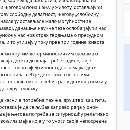
ја, као некада биологија, изнова враћа на
 и његовом понашању у животу, остављајући
кову слободну делатност, његову „слободну
 наслеђу остављале мало могућности за
развој, данашње научне тезе ослобађајући нас
 уносе у нас нов страх тврдњама о пресудном
а, и то утицају у току прве три године живота.
упремо крутим детерминистичким шемама о
љаја детета до краја треће године, није
рвенствено афективног односа мајка-дете,
зговорила, већ је дете само свесно или
, оставља много већи траг у детињој психи у
дно другом кажу.
да касније потребна пажња, друштво, заштита.
тавка је да се љубав заправо рађа у оном
да је његова потреба за сигурношћу релативно
довољила мајка која у то уноси своја непосредна