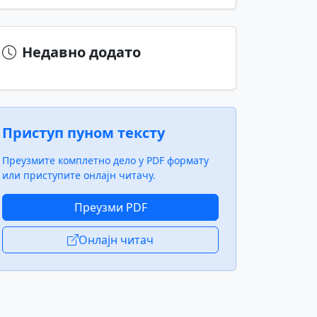
Недавно додато
Приступ пуном тексту
Преузмите комплетно дело у PDF формату
или приступите онлајн читачу.
Преузми PDF
Онлајн читач