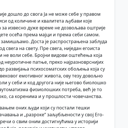
није дошло до свога Ја не може себе у правом
иси од количине и квалитета љубави које
за за извесно дуже време не дозвољава оштрије
ете осећа према мајци и према себи самом.
о замишљамо. Доста је распрострањена заблуда
д свега на свету. Пре свега, ниједан егоиста
и не воли себе. Бројни видови оштећења која
од неуротичне патње, преко најразноврснијих
до развијања психосоматских обољења која су
вековог емотивног живота, ову тезу довољно
оли у себи и код другога није његово биолошко
аутоматизма физиолошких потреба, већ је то
око, са коренима и у прошлости човечанства.
вањем оних људи који су постали тешки
чавања и „разроке“ заљубљености у свој Его-
речи о свим оним достигнућима у историји