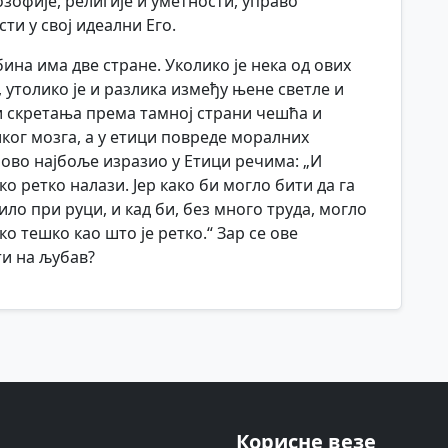
озофије, религије и уметности, управо
ти у свој идеални Его.
ина има две стране. Уколико је нека од ових
 утолико је и разлика између њене светле и
 и скретања према тамној страни чешћа и
ког мозга, а у етици повреде моралних
 ово најбоље изразио у Етици речима: „И
о ретко налази. Јер како би могло бити да га
ило при руци, и кад би, без много труда, могло
ко тешко као што је ретко.“ Зар се ове
и на љубав?
Корисне везе