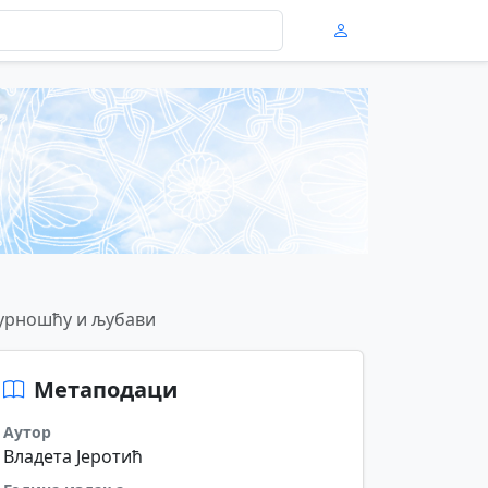
гурношћу и љубави
Метаподаци
Аутор
Владета Јеротић