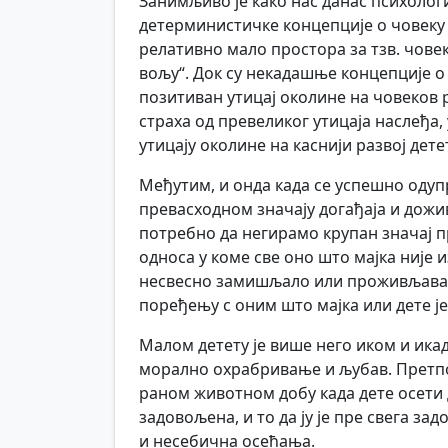
Занимљиво је како нас данас психологи
детерминистичке концепције о човеку
релативно мало простора за тзв. чове
вољу“. Док су некадашње концепције о
позитиван утицај околине на човеков 
страха од превеликог утицаја наслеђа,
утицају околине на каснији развој детет
Међутим, и онда када се успешно од
превасходном значају догађаја и дожив
потребно да негирамо крупан значај п
односа у коме све оно што мајка није и
несвесно замишљало или проживљавало
поређењу с оним што мајка или дете је
Малом детету је више него иком и ика
морално охрабривање и љубав. Претпос
раном животном добу када дете осети 
задовољена, и то да ју је пре свега за
и несебична осећања.