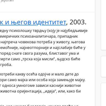
 Јеротић
к и његов идентитет
, 2003.
једну психолошку тврдњу (коју је најубедљивије
х америчких психоаналитичара, припадник
е најпреча човекова потреба у животу, његова
емоћније, најнеотпорније и најслабије биће у
 поред снаге свога разума, блиставог ума и
мрти само „трска која мисли“, људско биће
 гроба.
потреби какву осећа одојче и мало дете до
ри само мајка или особа која замењује мајку.
г односа умногоме зависи каснији животни
животна оријентација, „идеја“, или, како би