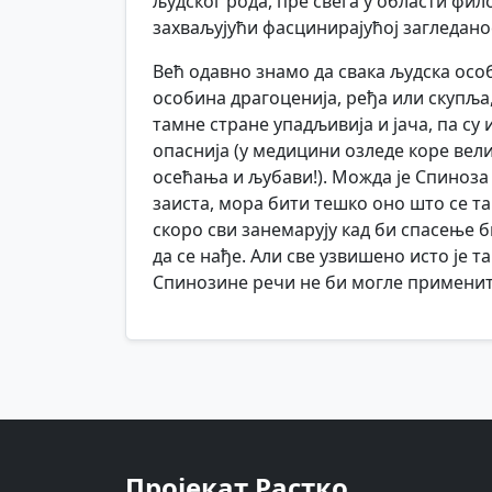
људског рода, пре свега у области фил
захваљујући фасцинирајућој загледанос
Већ одавно знамо да свака људска особ
особина драгоценија, ређа или скупља,
тамне стране упадљивија и јача, па су
опаснија (у медицини озледе коре вели
осећања и љубави!). Можда је Спиноза
заиста, мора бити тешко оно што се так
скоро сви занемарују кад би спасење б
да се нађе. Али све узвишено исто је та
Спинозине речи не би могле применит
Пројекат Растко