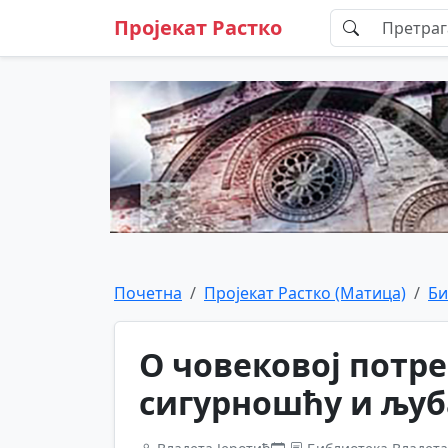
Пројекат Растко
Почетна
Пројекат Растко (Матица)
Би
О човековој потре
сигурношћу и љу