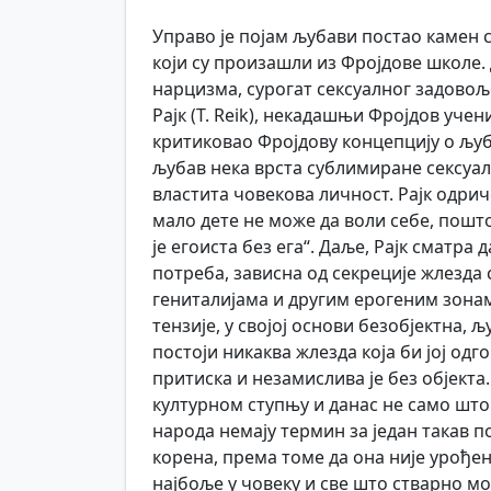
Управо је појам љубави постао камен
који су произашли из Фројдове школе.
нарцизма, сурогат сексуалног задовољ
Рајк (Т. Rеik), некадашњи Фројдов учен
критиковао Фројдову концепцију о љуба
љубав нека врста сублимиране сексуал
властита човекова личност. Рајк одрич
мало дете не може да воли себе, пошт
је егоиста без ега“. Даље, Рајк сматра
потреба, зависна од секреције жлезда
гениталијама и другим ерогеним зона
тензије, у својој основи безобјектна, 
постоји никаква жлезда која би јој од
притиска и незамислива је без објект
културном ступњу и данас не само што н
народа немају термин за један такав п
корена, према томе да она није урођена
најбоље у човеку и све што стварно м