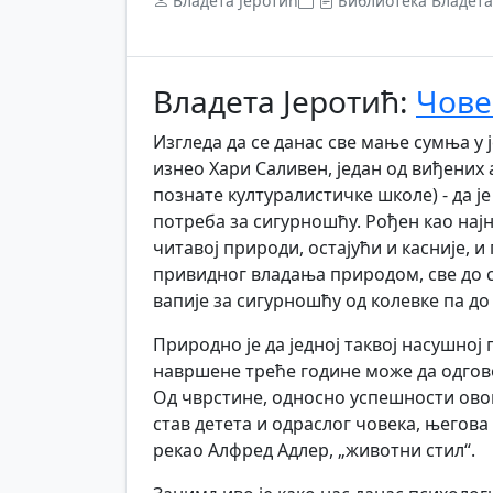
Владета Јеротић
Библиотека Владета
Владета Јеротић:
Чове
Изгледа да се данас све мање сумња у 
изнео Хари Саливен, један од виђени
познате културалистичке школе) - да ј
потреба за сигурношћу. Рођен као најн
читавој природи, остајући и касније, и
привидног владања природом, све до с
вапије за сигурношћу од колевке па до
Природно је да једној таквој насушној 
навршене треће године може да одгово
Од чврстине, односно успешности ово
став детета и одраслог човека, његова 
рекао Алфред Адлер, „животни стил“.