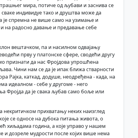
утрашњег мира, потиче од љубави и заснива се
 сваке индивидуе тако и друштва може да
а је спремна не више само на узимање и
и на радосно давање и предавање себе
 склон вештачком, па и насилном одвајању
еводећи прву у платонске сфере, сводећи другу
мо признати да нас Фројдова упрошћена
ава. Чини нам се да је ипак ближа стварности
 Рајка, каткад, додуше, неодређена - када, на
ма идеалном - себе у другоме - него
а Фројда да је свака љубав само боље или
а некритичком прихватању неких наизглед
које се односе на дубока питања живота, о
ћ хиљадама година, а које управо у нашем
е и дозреле мудрости после којих више нема