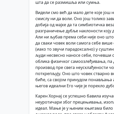
шта да се размишља или сумња.
Видели смо већ да мало дете које још 
смислу ни да воли. Оно још толико зав
добија од мајке да та симбиотичка ве
разграничење дубље наклоности коју д
Али ни љубав према себи није оно шт
да сваки човек воли самога себе више о
(иако то звучи парадоксално) у суштин
људи несвесно наносе себи, почевши 
облика физичког самоозлеђивања, па 
производ пре свега неусклађености чо
поткрепљују. Оно што човек стварно в
биће, са својом принудом понављања 
његов идеални Его чије је порекло дуб
Карен Хорнај се успешно бавила изуча
неуротичари због прецењивања, изопа
идеал. Мање је у њеним књигама било 