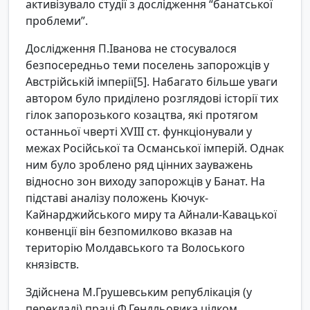
активізувало студії з дослідження “банатської
проблеми”.
Дослідження П.Іванова не стосувалося
безпосередньо теми поселень запорожців у
Австрійській імперії[5]. Набагато більше уваги
автором було приділено розглядові історії тих
гілок запорозького козацтва, які протягом
останньої чверті XVIII ст. функціонували у
межах Російської та Османської імперій. Однак
ним було зроблено ряд цінних зауважень
відносно зон виходу запорожців у Банат. На
підставі аналізу положень Кючук-
Кайнарджийського миру та Айнали-Кавацької
конвенції він безпомилково вказав на
територію Молдавського та Волоського
князівств.
Здійснена М.Грушевським републікація (у
перекладі) праці Ф.Гендльовика цілком