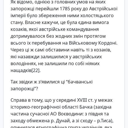
Як відомо, однією з головних умов на яких
запорожці перейшли 1785 року до Австрійської
імперії було збереження ними холостяцького
стану. Власне кажучи, це була єдина вимога
козаків, якої австрійське командування
дотримувалося без жодних змін протягом
всього їх перебування на Військовому Кордоні.
Через ці ж самі обставини навіть ті з козаків,
які назавжди залишилися у австрійських
володіннях, не залишили по собі ніяких
нащадків[22].
Так звідки ж з‘явилися ці “бачванські
запорожці”?
Справа в тому, що у середині XVIII ст. у межах
історико-географічної області Бачка (західна
частина сучасної АО Воєводини: з півдня та
заходу обмежена р. Дунай, а зі сходу – р.Тиса),
опинилася етнографічна група українців, яка