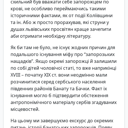
схильний був вважати себе запорожцем по
крові, не особливо переймаючись такими
історичними фактами, як от події Коліївщини
та ін. Або ж просто прорахував, які струни у
душах львівських просвітян краще зачепити
аби отримати необхідну літературу.
Як би там не було, не існує жодних причин для
подальшого існування міфу про “запорозьких
нащадків”. Якщо окремі запорожці й залишили
по собі дітей чоловічої статі, то вже наприкінці
XVIII – початку ХІХ ст. вони неодмінно мали
розчинитися серед сербського населення
південних районів Банату та Бачки. Факт їх
існування могло б підтвердити обстеження
антропонімічного матеріалу сербів згадуваних
місцевостей.
На цьому ми завершуємо екскурс до окремих
питань історії банатських запорожців. Появу