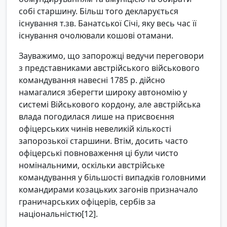
собі старшину. Більш того декларується
існування т.зв. Банатської Січі, яку весь час її
існування очолювали кошові отамани.
Зауважимо, що запорожці ведучи переговори
з представниками австрійського військового
командування навесні 1785 р. дійсно
намагалися зберегти широку автономію у
системі Військового кордону, але австрійська
влада погодилася лише на присвоєння
офіцерських чинів невеликій кількості
запорозької старшини. Втім, досить часто
офіцерські повноваження ці були чисто
номінальними, оскільки австрійське
командування у більшості випадків головними
командирами козацьких загонів призначало
граничарських офіцерів, сербів за
національністю[12].