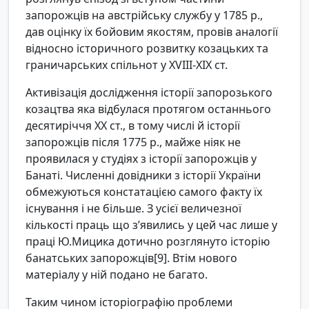
запорожців на австрійську службу у 1785 р.,
дав оцінку їх бойовим якостям, провів аналогії
відносно історичного розвитку козацьких та
граничарських спільнот у XVIII-ХІХ ст.
Активізація дослідження історії запорозького
козацтва яка відбулася протягом останнього
десятиріччя ХХ ст., в тому числі й історії
запорожців після 1775 р., майже ніяк не
проявилася у студіях з історії запорожців у
Банаті. Численні довідники з історії України
обмежуються констатацією самого факту їх
існування і не більше. З усієї величезної
кількості праць що з’явились у цей час лише у
праці Ю.Мицика дотично розглянуто історію
банатських запорожців[9]. Втім нового
матеріалу у ній подано не багато.
Таким чином історіографію проблеми