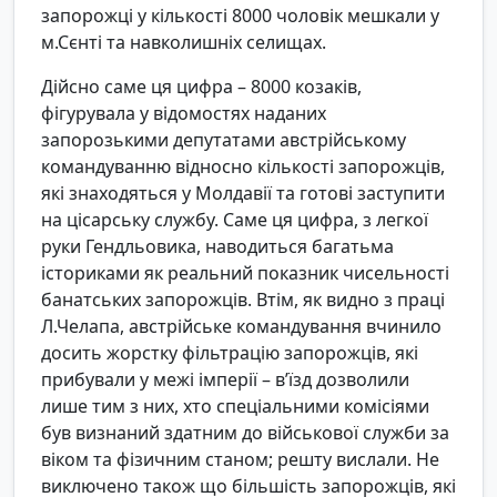
запорожці у кількості 8000 чоловік мешкали у
м.Сєнті та навколишніх селищах.
Дійсно саме ця цифра – 8000 козаків,
фігурувала у відомостях наданих
запорозькими депутатами австрійському
командуванню відносно кількості запорожців,
які знаходяться у Молдавії та готові заступити
на цісарську службу. Саме ця цифра, з легкої
руки Гендльовика, наводиться багатьма
істориками як реальний показник чисельності
банатських запорожців. Втім, як видно з праці
Л.Челапа, австрійське командування вчинило
досить жорстку фільтрацію запорожців, які
прибували у межі імперії – в’їзд дозволили
лише тим з них, хто спеціальними комісіями
був визнаний здатним до військової служби за
віком та фізичним станом; решту вислали. Не
виключено також що більшість запорожців, які