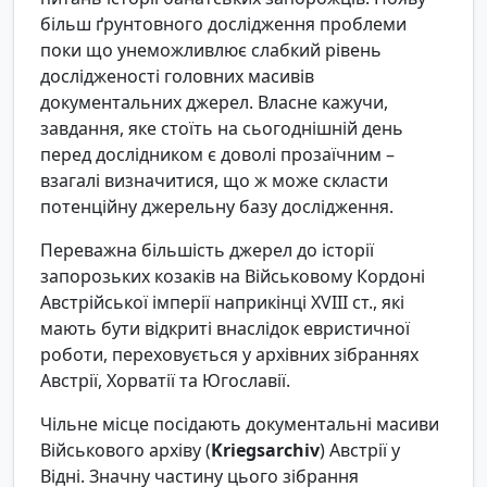
більш ґрунтовного дослідження проблеми
поки що унеможливлює слабкий рівень
дослідженості головних масивів
документальних джерел. Власне кажучи,
завдання, яке стоїть на сьогоднішній день
перед дослідником є доволі прозаїчним –
взагалі визначитися, що ж може скласти
потенційну джерельну базу дослідження.
Переважна більшість джерел до історії
запорозьких козаків на Військовому Кордоні
Австрійської імперії наприкінці XVIII ст., які
мають бути відкриті внаслідок евристичної
роботи, переховується у архівних зібраннях
Австрії, Хорватії та Югославії.
Чільне місце посідають документальні масиви
Військового архіву (
Kriegsarchiv
) Австрії у
Відні. Значну частину цього зібрання