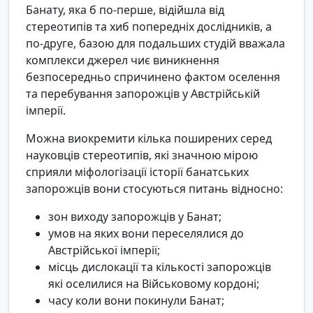
Банату, яка б по-перше, відійшла від
стереотипів та хиб попередніх дослідників, а
по-друге, базою для подальших студій вважала
комплекси джерел чиє виникнення
безпосередньо спричинено фактом оселення
та перебування запорожців у Австрійській
імперії.
Можна виокремити кілька поширених серед
науковців стереотипів, які значною мірою
сприяли міфологізації історії банатських
запорожців вони стосуються питань відносно:
зон виходу запорожців у Банат;
умов на яких вони переселялися до
Австрійської імперії;
місць дислокації та кількості запорожців
які оселилися на Військовому кордоні;
часу коли вони покинули Банат;