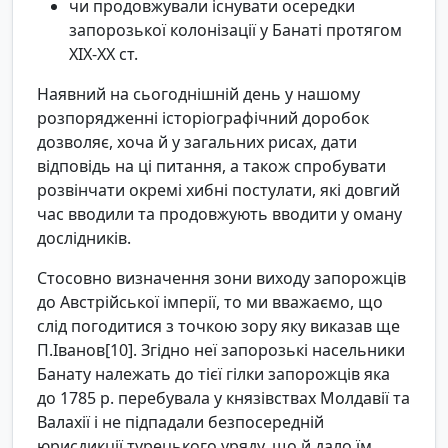
чи продовжували існувати осередки
запорозької колонізації у Банаті протягом
ХІХ-ХХ ст.
Наявний на сьогоднішній день у нашому
розпорядженні історіографічний доробок
дозволяє, хоча й у загальних рисах, дати
відповідь на ці питання, а також спробувати
розвінчати окремі хибні постулати, які довгий
час вводили та продовжують вводити у оману
дослідників.
Стосовно визначення зони виходу запорожців
до Австрійської імперії, то ми вважаємо, що
слід погодитися з точкою зору яку виказав ще
П.Іванов[10]. Згідно неї запорозькі насельники
Банату належать до тієї гілки запорожців яка
до 1785 р. перебувала у князівствах Молдавії та
Валахії і не підпадали безпосередній
юрисдикції турецького уряду, що й дало їм