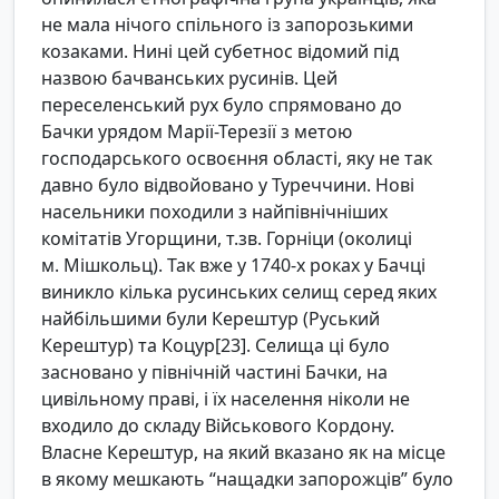
не мала нічого спільного із запорозькими
козаками. Нині цей субетнос відомий під
назвою бачванських русинів. Цей
переселенський рух було спрямовано до
Бачки урядом Марії-Терезії з метою
господарського освоєння області, яку не так
давно було відвойовано у Туреччини. Нові
насельники походили з найпівнічніших
комітатів Угорщини, т.зв. Горніци (околиці
м. Мішкольц). Так вже у 1740-х роках у Бачці
виникло кілька русинських селищ серед яких
найбільшими були Керештур (Руський
Керештур) та Коцур[23]. Селища ці було
засновано у північній частині Бачки, на
цивільному праві, і їх населення ніколи не
входило до складу Військового Кордону.
Власне Керештур, на який вказано як на місце
в якому мешкають “нащадки запорожців” було