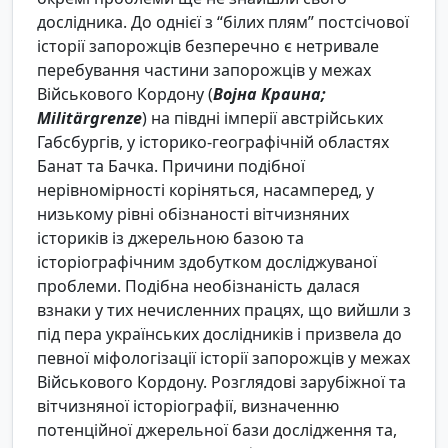
дослідника. До однієї з “білих плям” постсічової
історії запорожців безперечно є нетривале
перебування частини запорожців у межах
Військового Кордону (
Воjна Краина;
Militärgrenze
) на півдні імперії австрійських
Габсбургів, у історико-географічній областях
Банат та Бачка. Причини подібної
нерівномірності коріняться, насамперед, у
низькому рівні обізнаності вітчизняних
істориків із джерельною базою та
історіографічним здобутком досліджуваної
проблеми. Подібна необізнаність далася
взнаки у тих нечисленних працях, що вийшли з
під пера українських дослідників і призвела до
певної міфологізації історії запорожців у межах
Військового Кордону. Розглядові зарубіжної та
вітчизняної історіографії, визначенню
потенційної джерельної бази дослідження та,