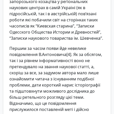
запорозького козацтва у регіональних
наукових центрах в самій Україні (як в
підросійській, так і в австрійській) пов’язані
роботи які побачили світ на сторінках таких
часописів як “Киевская старина”, “Записки
Одесского Общества Истории и Древностей”,
“Записки наукового товариства ім. Шевченка”.
Першим за часом появи йде невелике
повідомлення В.Антоновича[4]. Як за обсягом,
так і за рівнем інформативності воно не
претендувало на звання наукової статті, а,
скоріш за все, за задумом автора мало лише
ознайомити читача з існуванням подібної
проблеми, дати короткий нарис історіографії
та підштовхнути можливого дослідника до
більш ретельного розгляду цієї теми.
Відзначимо, що це повідомлення
прислужилося поставленій меті і дійсно