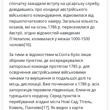
спочатку зажадали вступу на цісарську службу,
довідавшись про кондиції австрійського
військового командування, відмовилася від
першопочаткового наміру. Загальна кількість
козаків, які на осінь 1786 р. переселилися до
Австрії, згідно відомостей наведених
Л.Челапом, коливалася у межах 1000-1500
чоловік[16].
За тими ж відомостями м.Сєнта було лише
збірним пунктом, де зосереджувалися
запорозькі команди протягом 1785 р. для
освідчення австрійськими військовими
чинами та вирішення їх подальшої долі та
місць дислокації. Вже починаючи з 1786 р. всіх
запорожців перевели південніше, ближче до
турецького кордону. Серед пунктів їх
перебування згадані міста Нові Сад, Тітель,
Ковель, Панчево[17]. Як видно з карти