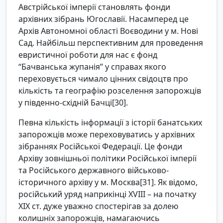
Австрійської імперії становлять фонди
архівних зібрань Югославії. Насамперед це
Архів Автономної області Воєводини у м. Нові
Сад. Найбільш перспективним для проведення
евристичної роботи для нас є фонд
“Бачванська жупанія” у справах якого
переховується чимало цінних свідоцтв про
кількість та географію розселення запорожців
у південно-східній Бачці[30].
Певна кількість інформації з історії банатських
запорожців може переховуватись у архівних
зібраннях Російської Федерації. Це фонди
Архіву зовнішньої політики Російської імперії
та Російського державного військово-
історичного архіву у м. Москва[31]. Як відомо,
російський уряд наприкінці XVIII – на початку
ХІХ ст. дуже уважно спостерігав за долею
колишніх запорожців, намагаючись