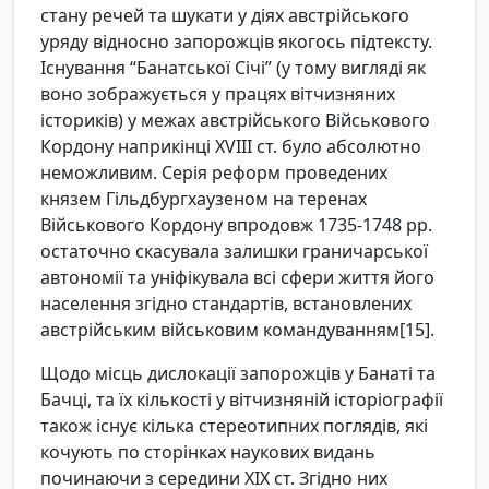
стану речей та шукати у діях австрійського
уряду відносно запорожців якогось підтексту.
Існування “Банатської Січі” (у тому вигляді як
воно зображується у працях вітчизняних
істориків) у межах австрійського Військового
Кордону наприкінці XVIII ст. було абсолютно
неможливим. Серія реформ проведених
князем Гільдбургхаузеном на теренах
Військового Кордону впродовж 1735-1748 рр.
остаточно скасувала залишки граничарської
автономії та уніфікувала всі сфери життя його
населення згідно стандартів, встановлених
австрійським військовим командуванням[15].
Щодо місць дислокації запорожців у Банаті та
Бачці, та їх кількості у вітчизняній історіографії
також існує кілька стереотипних поглядів, які
кочують по сторінках наукових видань
починаючи з середини ХІХ ст. Згідно них