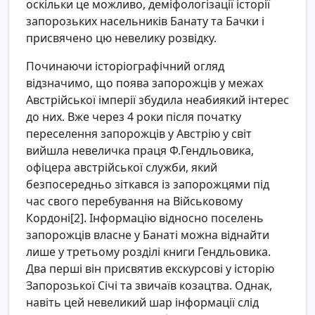
оскільки це можливо, деміфологізації історії
запорозьких насельників Банату та Бачки і
присвячено цю невелику розвідку.
Починаючи історіографічний огляд
відзначимо, що поява запорожців у межах
Австрійської імперії збудила неабиякий інтерес
до них. Вже через 4 роки після початку
переселення запорожців у Австрію у світ
вийшла невеличка праця Ф.Гендльовика,
офіцера австрійської служби, який
безпосередньо зіткався із запорожцями під
час свого перебування на Військовому
Кордоні[2]. Інформацію відносно поселень
запорожців власне у Банаті можна віднайти
лише у третьому розділі книги Гендльовика.
Два перші він присвятив екскурсові у історію
Запорозької Січі та звичаїв козацтва. Однак,
навіть цей невеликий шар інформації слід