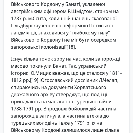
Військового Кордону у Банаті, укладеної
австрійським офіцером Р.Шмідтом, станом на
1787 р. м.Сєнта, колишній шанець скасованої
Гільдбургхаузеновою реформою Потиської
ландміліції, знаходився у “глибокому тилу”
Військового Кордону і не міг бути осередком
запорозької колонізації[18].
Існує кілька точок зору на час, коли запорожці
масово покинули Банат. Так, український
історик Ю.Мицик вважає, що це сталося у 1811-
1812 рр.[19] Югославський дослідник Л.Челап,
спираючись на документи Хорватського
державного архіву стверджує, що події ці
припадають на час австро-турецької війни
1788-1791 рр. Впродовж бойових дій частина
запорожців загинула, а частина втекла до
турецьких володінь і вже у 1791 р. їх на
Військовому Кордоні залишилося лише кілька