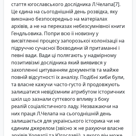
стаття югославського дослідника Л.Челапа[7].
Це єдина на сьогоднішній день розвідка, яку
виконано безпосередньо на матеріалах
архівів, а не на переказах небезсумнівної книги
Гендльовика. Попри всю її новизну у
висвітленні процесу запорозької колонізації на
підруччю сучасної Воєводини їй притаманні і
певні вади. Вади ці полягають у надмірному
позитивізмі дослідника який виявився у
захопленні цитуванням документів та майже
повній відсутності їх аналізу. Подібні хиби були,
та власне кажучи часто-густо й продовжують
залишатися невід’ємним атрибутом історичних
шкіл що зазнали суттєвого впливу з боку
реалій соціалістичного ладу. Незважаючи на
них праця Л.Челапа на сьогоднішній день
залишається для українського історика чи не
єдиним джерелом (звісно ж не рахуючи власне
архівів Хорватії та Югославії), з якого він може