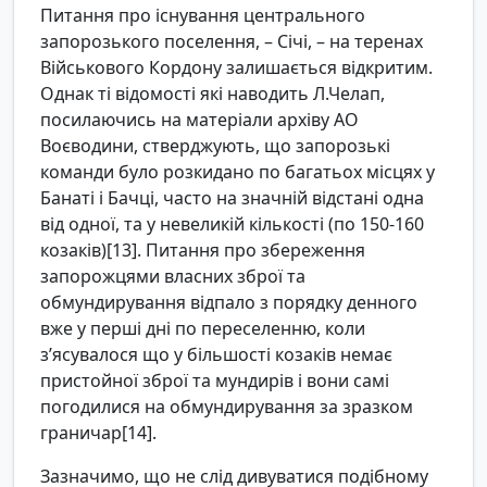
Питання про існування центрального
запорозького поселення, – Січі, – на теренах
Військового Кордону залишається відкритим.
Однак ті відомості які наводить Л.Челап,
посилаючись на матеріали архіву АО
Воєводини, стверджують, що запорозькі
команди було розкидано по багатьох місцях у
Банаті і Бачці, часто на значній відстані одна
від одної, та у невеликій кількості (по 150-160
козаків)[13]. Питання про збереження
запорожцями власних зброї та
обмундирування відпало з порядку денного
вже у перші дні по переселенню, коли
з’ясувалося що у більшості козаків немає
пристойної зброї та мундирів і вони самі
погодилися на обмундирування за зразком
граничар[14].
Зазначимо, що не слід дивуватися подібному