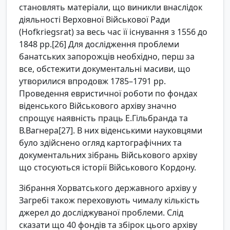
становлять матеріали, що виникли внаслідок
діяльності Верховної Військової Ради
(Hofkriegsrat) за весь час її існування з 1556 до
1848 рр.[26] Для дослідження проблеми
банатських запорожців необхідно, перш за
все, обстежити документальні масиви, що
утворилися впродовж 1785–1791 рр.
Проведення евристичної роботи по фондах
віденського Військового архіву значно
спрощує наявність праць Е.Гільбранда та
В.Вагнера[27]. В них віденськими науковцями
було здійснено огляд картографічних та
документальних зібрань Військового архіву
що стосуються історії Військового Кордону.
Зібрання Хорватського державного архіву у
Загребі також переховують чималу кількість
джерел до досліджуваної проблеми. Слід
сказати що 40 фондів та збірок цього архіву