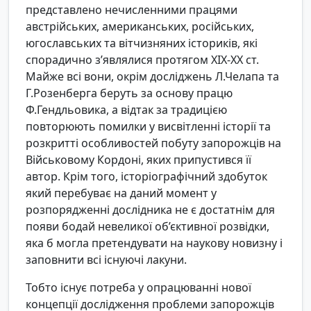
представлено нечисленними працями
австрійських, американських, російських,
югославських та вітчизняних істориків, які
спорадично з’являлися протягом ХІХ-ХХ ст.
Майже всі вони, окрім досліджень Л.Челапа та
Г.Розенберга беруть за основу працю
Ф.Гендльовика, а відтак за традицією
повторюють помилки у висвітленні історії та
розкритті особливостей побуту запорожців на
Військовому Кордоні, яких припустився її
автор. Крім того, історіографічний здобуток
який перебуває на даний момент у
розпорядженні дослідника не є достатнім для
появи бодай невеликої об’єктивної розвідки,
яка б могла претендувати на наукову новизну і
заповнити всі існуючі лакуни.
Тобто існує потреба у опрацюванні нової
концепції дослідження проблеми запорожців