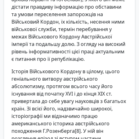
дістати правдиву інформацію про обставини
та умови переселення запорожців на
Військовий Кордон, їх кількість, несення ними
військової служби, термін перебування у
межах Військового Кордону Австрійської
імперії та подальшу долю. З огляду на високий
рівень інформативності цієї праці актуальним
є питання про її републікацію.
Історія Військового Кордону в цілому, цього
геніального витвору австрійського
абсолютизму, протягом всього часу його
існування від початку XVI і до кінця ХІХ ст.
привертала до себе увагу науковців з багатьох
країн. Зі всієї його, надзвичайно широкої,
історіографії ми відзначимо працю
американського історика австрійського
походження Г.Розенберга[8]. У ній він
розглянув епізод зі вступом частини