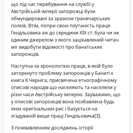
що під час перебування на службі у
Австрійській імперії запорожці були
обмундировані за зразком граничарських
полків. Втім, попри свою плутаність праця
Гендльовика аж до середини ХІХ ст. була чи не
єдиним джерелом з якого зацікавлений читач
міг видобути відомості про банатських
запорожців.
Наступна за хронологією праця, в якій було
заторкнуто проблему запорожців у Банаті є
книга К.Черніга, присвячена етнографічному
описові народів що населяють та населяли у
різні часи Австрійську імперію. Зауважимо, що
у описові запорожців вона позбавлена будь
яких оригінальних рис і базується на
згадуваній вище праці Гендльовика[3].
З пожвавленням досліджень історії