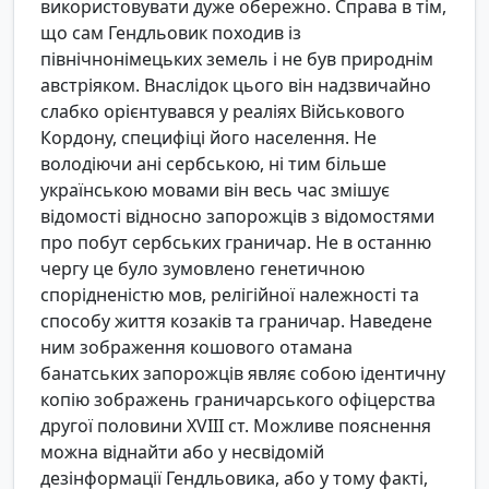
використовувати дуже обережно. Справа в тім,
що сам Гендльовик походив із
північнонімецьких земель і не був природнім
австріяком. Внаслідок цього він надзвичайно
слабко орієнтувався у реаліях Військового
Кордону, специфіці його населення. Не
володіючи ані сербською, ні тим більше
українською мовами він весь час змішує
відомості відносно запорожців з відомостями
про побут сербських граничар. Не в останню
чергу це було зумовлено генетичною
спорідненістю мов, релігійної належності та
способу життя козаків та граничар. Наведене
ним зображення кошового отамана
банатських запорожців являє собою ідентичну
копію зображень граничарського офіцерства
другої половини XVIII ст. Можливе пояснення
можна віднайти або у несвідомій
дезінформації Гендльовика, або у тому факті,