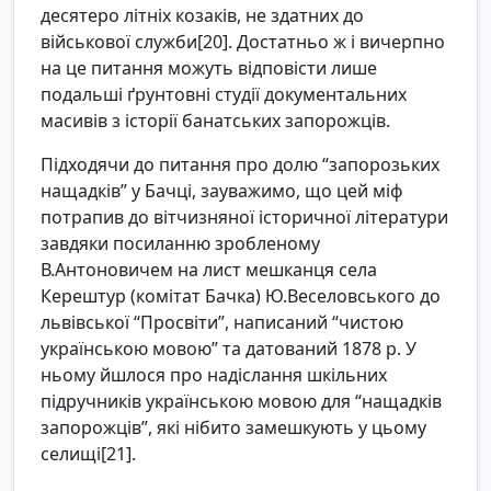
десятеро літніх козаків, не здатних до
військової служби[20]. Достатньо ж і вичерпно
на це питання можуть відповісти лише
подальші ґрунтовні студії документальних
масивів з історії банатських запорожців.
Підходячи до питання про долю “запорозьких
нащадків” у Бачці, зауважимо, що цей міф
потрапив до вітчизняної історичної літератури
завдяки посиланню зробленому
В.Антоновичем на лист мешканця села
Керештур (комітат Бачка) Ю.Веселовського до
львівської “Просвіти”, написаний “чистою
українською мовою” та датований 1878 р. У
ньому йшлося про надіслання шкільних
підручників українською мовою для “нащадків
запорожців”, які нібито замешкують у цьому
селищі[21].