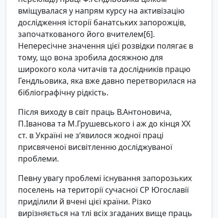
вміщувалася у напрям курсу на активізацію
дослідження історії банатських запорожців,
започаткованого його вчителем[6].
Непересічне значення цієї розвідки полягає в
тому, що вона зробила досяжною для
широкого кола читачів та дослідників працю
Гендльовика, яка вже давно перетворилася на
бібліографічну рідкість.
Після виходу в світ праць В.Антоновича,
П.Іванова та М.Грушевського і аж до кінця ХХ
ст. в Україні не з’явилося жодної праці
присвяченої висвітленню досліджуваної
проблеми.
Певну увагу проблемі існування запорозьких
поселень на території сучасної СР Югославії
приділили й вчені цієї країни. Різко
вирізняється на тлі всіх згаданих вище праць