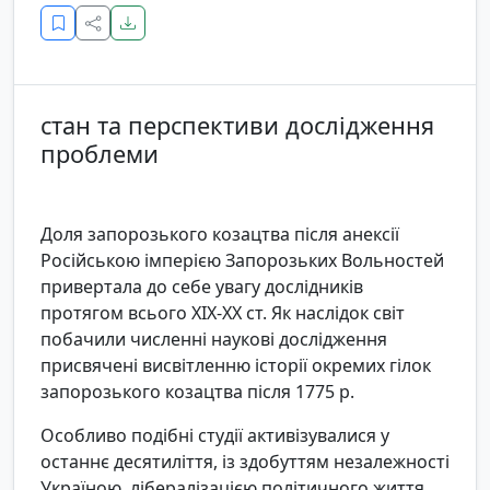
стан та перспективи дослідження
проблеми
Доля запорозького козацтва після анексії
Російською імперією Запорозьких Вольностей
привертала до себе увагу дослідників
протягом всього ХІХ-ХХ ст. Як наслідок світ
побачили численні наукові дослідження
присвячені висвітленню історії окремих гілок
запорозького козацтва після 1775 р.
Особливо подібні студії активізувалися у
останнє десятиліття, із здобуттям незалежності
Україною, лібералізацією політичного життя,