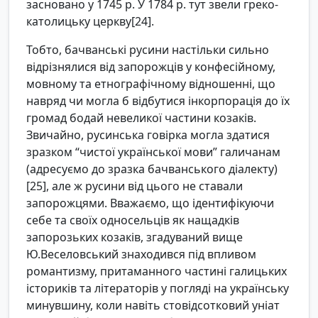
засновано у 1745 р. У 1784 р. тут звели греко-
католицьку церкву[24].
Тобто, бачванські русини настільки сильно
відрізнялися від запорожців у конфесійному,
мовному та етнографічному відношенні, що
навряд чи могла б відбутися інкорпорація до їх
громад бодай невеликої частини козаків.
Звичайно, русинська говірка могла здатися
зразком “чистої української мови” галичанам
(адресуємо до зразка бачванського діалекту)
[25], але ж русини від цього не ставали
запорожцями. Вважаємо, що ідентифікуючи
себе та своїх односельців як нащадків
запорозьких козаків, згадуваний вище
Ю.Веселовський знаходився під впливом
романтизму, притаманного частині галицьких
істориків та літераторів у погляді на українську
минувшину, коли навіть стовідсотковий уніат