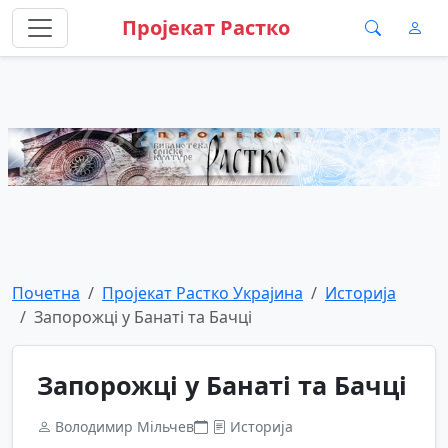
Пројекат Растко
Почетна
Пројекат Растко Украјина
Историја
Запорожці у Банаті та Бачці
Запорожці у Банаті та Бачці
Володимир Мільчев
Историја