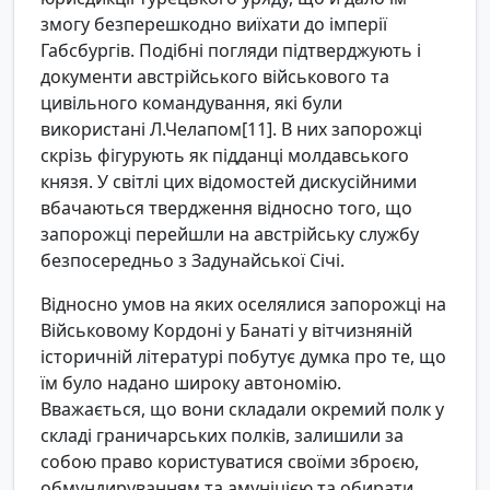
змогу безперешкодно виїхати до імперії
Габсбургів. Подібні погляди підтверджують і
документи австрійського військового та
цивільного командування, які були
використані Л.Челапом[11]. В них запорожці
скрізь фігурують як підданці молдавського
князя. У світлі цих відомостей дискусійними
вбачаються твердження відносно того, що
запорожці перейшли на австрійську службу
безпосередньо з Задунайської Січі.
Відносно умов на яких оселялися запорожці на
Військовому Кордоні у Банаті у вітчизняній
історичній літературі побутує думка про те, що
їм було надано широку автономію.
Вважається, що вони складали окремий полк у
складі граничарських полків, залишили за
собою право користуватися своїми зброєю,
обмундируванням та амуніцією та обирати