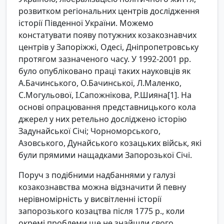
розвитком регіональних центрів дослідження
історії Південної України. Можемо
констатувати появу потужних козакознавчих
центрів у Запоріжжі, Одесі, Дніпропетровську
протягом зазначеного часу. У 1992-2001 рр.
було опубліковано праці таких науковців як
А.Бачинського, О.Бачинської, Л.Маленко,
С.Могульової, І.Сапожнікова, Р.Шияна[1]. На
основі опрацювання представницького кола
джерел у них ретельно досліджено історію
Задунайської Січі; Чорноморського,
Азовського, Дунайського козацьких військ, які
були прямими нащадками Запорозької Січі.
Поруч з подібними надбаннями у галузі
козакознавства можна відзначити й певну
нерівномірність у висвітленні історії
запорозького козацтва після 1775 р., коли
окремі проблеми ще не знайшли свого