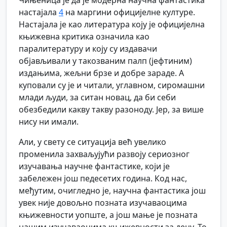
Чињеница је да је модерна научна фантастика
настајала
4
на маргини официјелне културе.
Настајала је као литература коју је официјелна
књижевна критика означила као
паралитературу и коју су издавачи
објављивали у такозваним палп (јефтиним)
издањима, жељни брзе и добре зараде. А
куповали су је и читали, углавном, сиромашни
млади људи, за ситан новац, да би себи
обезбедили какву такву разоноду. Јер, за више
нису ни имали.
Али, у свету се ситуација већ увелико
променила захваљујући развоју сериозног
изучавања научне фантастике, који је
забележен још педесетих година. Код нас,
међутим, очигледно је, научна фантастика још
увек није довољно позната изучаваоцима
књижевности уопште, а још мање је позната