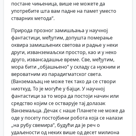
постане чињеница, више не можете да
употребите шта вам падне на памет уместо
стварних метода“.
Природа прозног замишљања у научној
фантастици, међутим, допушта померање
оквира замишљених светова и радње у неки
други, изванземаљски простор, као и у неко
друго, извансадашње време. Све, међутим,
мора бити „објашњено“ у складу са нужним и
вероватним из парадигматског света.
(Ванземаљац не може тек тако да се створи
ниоткуд. То је могуће у бајци. У научној
фантастици за то мора да постоји начин или
средство којим се остварује тај долазак
Ванземаљца. Дечак с наше Планете не може да
оде у посету постојбини робота која се налази
„на рубу свемира“, будући да је реч о
удаљености од неких више од десет милиона