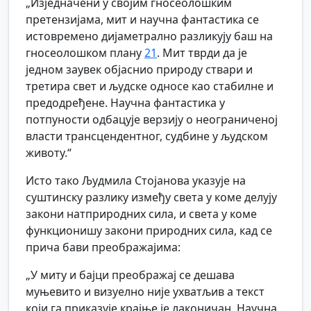
„Изједначени у својим гносеолошким
претензијама, мит и научна фантастика се
истовремено дијаметрално разликују баш на
гносеолошком плану
21
. Мит тврди да је
једном заувек објаснио природу ствари и
третира свет и људске односе као стабилне и
предодређене. Научна фантастика у
потпуности одбацује верзију о неограниченој
власти трансцендентног, судбине у људском
животу.“
Исто тако Људмила Стојанова указује на
суштинску разлику између света у коме делују
закони натприродних сила, и света у коме
функционишу закони природних сила, кад се
прича бави преображајима:
„У миту и бајци преображај се дешава
муњевито и визуелно није ухватљив а текст
који га приказује крајње је лаконичан. Научна