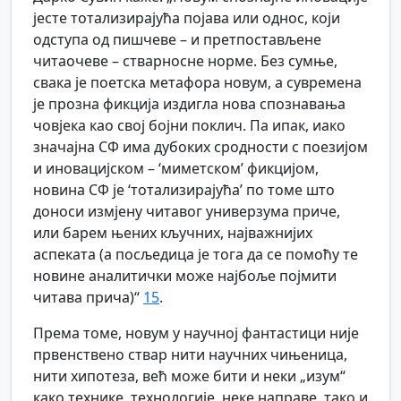
јесте тотализирајућа појава или однос, који
одступа од пишчеве – и претпостављене
читаочеве – стварносне норме. Без сумње,
свака је поетска метафора новум, а сувремена
је прозна фикција издигла нова спознавања
човјека као свој бојни поклич. Па ипак, иако
значајна СФ има дубоких сродности с поезијом
и иновацијском – ‘миметском’ фикцијом,
новина СФ је ‘тотализирајућа’ по томе што
доноси измјену читавог универзума приче,
или барем њених кључних, најважнијих
аспеката (а посљедица је тога да се помоћу те
новине аналитички може најбоље појмити
читава прича)“
15
.
Према томе, новум у научној фантастици није
првенствено ствар нити научних чињеница,
нити хипотеза, већ може бити и неки „изум“
како технике, технологије, неке направе, тако и