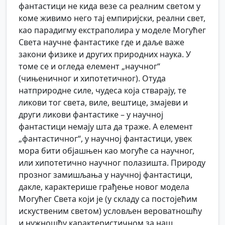
фантастици не кида везе са реалним светом у
коме живимо него тај емпиријски, реални свет,
као парадигму екстраполира у моделе Могућег
Света научне фантастике где и даље важе
закони физике и других природних наука. У
томе се и огледа елемент „научног“
(чињеничног и хипотетичног). Отуда
натприродне силе, чудеса која стварају, те
ликови тог света, виле, вештице, змајеви и
други ликови фантастике – у научној
фантастици немају шта да траже. А елемент
„фантастичног“, у научној фантастици, увек
мора бити објашњен као могуће са научног,
или хипотетично научног полазишта. Природу
прозног замишљања у научној фантастици,
дакле, карактерише грађење новог модела
Могућег Света који је (у складу са постојећим
искуственим светом) условљен вероватношћу
и нужношћу карактеристичном за наш