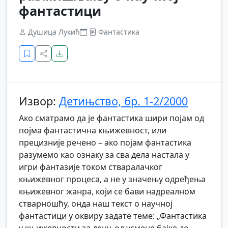
фантастици
Душица Лукић
Фантастика
Извор:
Детињство, бр. 1-2/2000
Ако сматрамо да је фантастика шири појам од
појма фантастична књижевност, или
прецизније речено – ако појам фантастика
разумемо као ознаку за сва дела настала у
игри фантазије током стваралачког
књижевног процеса, а не у значењу одређења
књижевног жанра, који се бави надреалном
стварношћу, онда наш текст о научној
фантастици у оквиру задате теме: „Фантастика