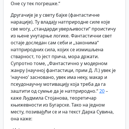
Оне су тек погрешке.“
Другачије је у свету бајке (фантастичне
нарације). Ту владају натприродне силе које
све могу, „стандарди уверљивости“ проистичу
из њене унутарње логике. Фантастични свет
остаје доследан сам себи и „законима“
натприродних сила, којих се измишљена
стварност, то јест прича, мора држати.
Супротно томе, „Фантастично у модерном
жанру (научној фантастици, прим Д. Л.) увек је
‘научно’ засновано, увек има неку, макар и
псеудонаучну мотивацију која треба да га
заштити од сумње да је натприродно.“
20
–
каже Људмила Стојанова, теоретичар
књижевности из Бугарске. Тако на једном
месту, позивајући се и на текст Дарка Сувина,
она каже: