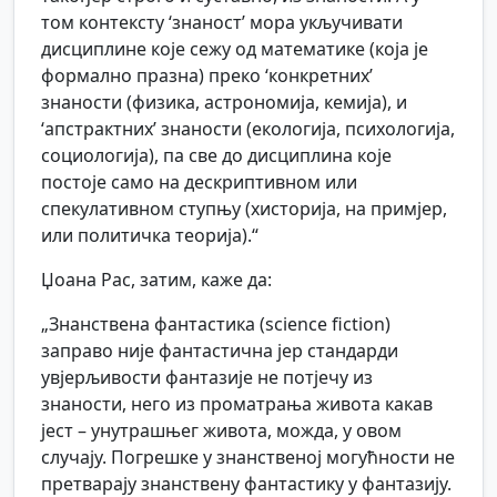
том контексту ‘знаност’ мора укључивати
дисциплине које сежу од математике (која је
формално празна) преко ‘конкретних’
знаности (физика, астрономија, кемија), и
‘апстрактних’ знаности (екологија, психологија,
социологија), па све до дисциплина које
постоје само на дескриптивном или
спекулативном ступњу (хисторија, на примјер,
или политичка теорија).“
Џоана Рас, затим, каже да:
„Знанствена фантастика (science fiction)
заправо није фантастична јер стандарди
увјерљивости фантазије не потјечу из
знаности, него из проматрања живота какав
јест – унутрашњег живота, можда, у овом
случају. Погрешке у знанственој могућности не
претварају знанствену фантастику у фантазију.