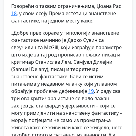
Говорећи о таквим ограничењима, Џоана Рас
18
, у свом есеју Према естетици знанствене
фантастике, на једном месту каже:
„Добре прве кораке у типологији знанствене
фантастике начинио је Дарко Сувин са
свеучилишта McGill, који изграђује параметре
што их је за тај род прописао пољски писац и
критичар Станислав Лем. Самјуел Дилејни
(Samuel Delany), писац и теоретичар
знанствене фантастике, бави се истим
питањима у недавном чланку који углавном
обрађује проблеме дефиниције
19
. У раду сва
три ова критичара истиче се врло важан
захтјев да стандарди увјерљивости – који се
могу примијенити на знанствену фантастику –
морају потјецати не само из проматрања
живота како се живи или како се живјело, него
такођер строго и суставно, из знаности. А у