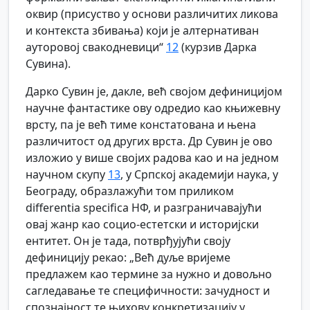
оквир (присуство у основи различитих ликова
и контекста збивања) који је алтернативан
ауторовој свакодневици“
12
(курзив Дарка
Сувина).
Дарко Сувин је, дакле, већ својом дефиницијом
научне фантастике ову одредио као књижевну
врсту, па је већ тиме констатована и њена
различитост од других врста. Др Сувин је ово
изложио у више својих радова као и на једном
научном скупу
13
, у Српској академији наука, у
Београду, образлажући том приликом
differentia specifica НФ, и разграничавајући
овај жанр као социо-естетски и историјски
ентитет. Он је тада, потврђујући своју
дефиницију рекао: „Већ дуље вријеме
предлажем као термине за нужно и довољно
сагледавање те специфичности: зачудност и
спознајност те њихову конкретизацију у