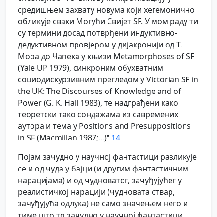
средишњем захвату новума који хегемонично
обликује сваки Могући Свијет SF. У мом раду ти
су термини досад потврђени индуктивно-
дедуктивном провјером у дијакронији од Т.
Мора до Чапека у књизи Metamorphoses of SF
(Yale UP 1979), синкроним обухватним
социодискурзивним прегледом у Victorian SF in
the UK: The Discourses of Knowledge and of
Power (G. K. Hall 1983), те надграђени како
теоретски тако сондажама из савремених
аутора и тема у Positions and Presuppositions
in SF (Macmillan 1987;...)“
14
Појам зачудно у научној фантастици разликује
се и од чуда у бајци (и другим фантастичним
нарацијама) и од чудноватог, зачуђујућег у
реалистичкој нарацији (чудновата ствар,
зачуђујућа одлука) не само значењем него и
тиме што то зачудно у научној фантастици