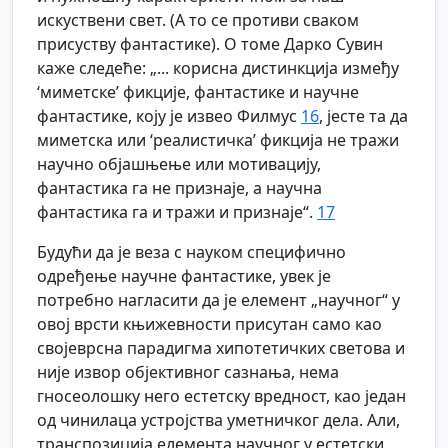
искуствени свет. (А то се противи сваком
присуству фантастике). О томе Дарко Сувин
каже следеће: „... корисна дистинкција између
‘миметске’ фикције, фантастике и научне
фантастике, коју је извео Филмус
16
, јесте та да
миметска или ‘реалистичка’ фикција не тражи
научно објашњење или мотивацију,
фантастика га не признаје, а научна
фантастика га и тражи и признаје“.
17
Будући да је веза с науком специфично
одређење научне фантастике, увек је
потребно нагласити да је елемент „научног“ у
овој врсти књижевности присутан само као
својеврсна парадигма хипотетичких светова и
није извор објективног сазнања, нема
гносеолошку него естетску вредност, као један
од чинилаца устројства уметничког дела. Али,
транспозиција елемента научног у естетски