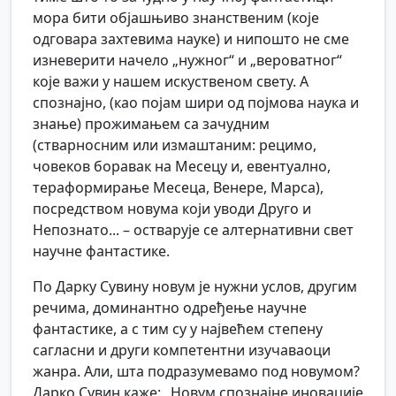
мора бити објашњиво знанственим (које
одговара захтевима науке) и нипошто не сме
изневерити начело „нужног“ и „вероватног“
које важи у нашем искуственом свету. А
спознајно, (као појам шири од појмова наука и
знање) прожимањем са зачудним
(стварносним или измаштаним: рецимо,
човеков боравак на Месецу и, евентуално,
тераформирање Месеца, Венере, Марса),
посредством новума који уводи Друго и
Непознато... – остварује се алтернативни свет
научне фантастике.
По Дарку Сувину новум је нужни услов, другим
речима, доминантно одређење научне
фантастике, а с тим су у највећем степену
сагласни и други компетентни изучаваоци
жанра. Али, шта подразумевамо под новумом?
Дарко Сувин каже: „Новум спознајне иновације