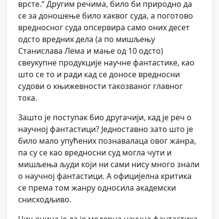
врсте.“ Другим речима, било би природно да
се за доношење било каквог суда, а поготово
вредносног суда опсервира само оних десет
одсто вредних дела (а по мишљењу
Станислава Лема и мање од 10 одсто)
свеукупне продукције научне фантастике, као
што се то и ради кад се доносе вредносни
судови о књижевности такозваног главног
тока.
Зашто је поступак био другачији, кад је реч о
научној фантастици? Једноставно зато што је
било мало упућених познавалаца овог жанра,
па су се као вредносни суд могла чути и
мишљења људи који ни сами нису много знали
о научној фантастици. А официјелна критика
се према том жанру односила академски
снисходљиво.