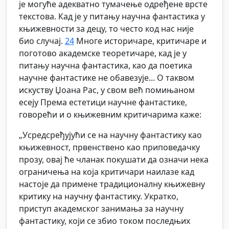
је могуће адекватно тумачење одређене врсте
текстова. Кад је у питању научна фантастика у
књижевности за децу, то често код нас није
био случај.
24
Многе историчаре, критичаре и
поготово академске теоретичаре, кад је у
питању научна фантастика, као да поетика
научне фантастике не обавезује... О таквом
искуству Џоана Рас, у свом већ помињаном
есеју Према естетици научне фантастике,
говорећи и о књижевним критичарима каже:
„Усредсређујући се на научну фантастику као
књижевност, првенствено као приповедачку
прозу, овај ће чланак покушати да означи нека
ограничења на која критичари наилазе кад
настоје да примене традиционалну књижевну
критику на научну фантастику. Укратко,
приступ академског занимања за научну
фантастику, који се збио током последњих