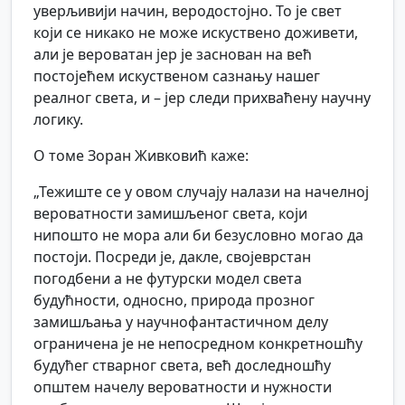
уверљивији начин, веродостојно. То је свет
који се никако не може искуствено доживети,
али је вероватан јер је заснован на већ
постојећем искуственом сазнању нашег
реалног света, и – јер следи прихваћену научну
логику.
О томе Зоран Живковић каже:
„Тежиште се у овом случају налази на начелној
вероватности замишљеног света, који
нипошто не мора али би безусловно могао да
постоји. Посреди је, дакле, својеврстан
погодбени а не футурски модел света
будућности, односно, природа прозног
замишљања у научнофантастичном делу
ограничена је не непосредном конкретношћу
будућег стварног света, већ доследношћу
општем начелу вероватности и нужности