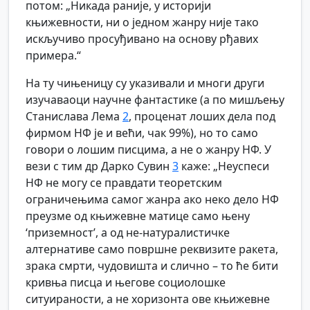
потом: „Никада раније, у историји
књижевности, ни о једном жанру није тако
искључиво просуђивано на основу рђавих
примера.“
На ту чињеницу су указивали и многи други
изучаваоци научне фантастике (а по мишљењу
Станислава Лема
2
, проценат лоших дела под
фирмом НФ је и већи, чак 99%), но то само
говори о лошим писцима, а не о жанру НФ. У
вези с тим др Дарко Сувин
3
каже: „Неуспеси
НФ не могу се правдати теоретским
ограничењима самог жанра ако неко дело НФ
преузме од књижевне матице само њену
‘приземност’, а од не-натуралистичке
алтернативе само површне реквизите ракета,
зрака смрти, чудовишта и слично – то ће бити
кривња писца и његове социолошке
ситуираности, а не хоризонта ове књижевне