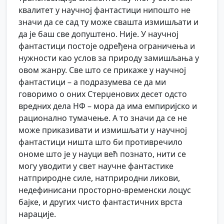
квалитет у научној фантастици нипошто не
значи да се сад ту може свашта измишљати и
да је баш све допуштено. Није. У научној
фантастици постоје одређена ограничења и
нужности као услов за природу замишљања у
овом жанру. Све што се прикаже у научној
фантастици – а подразумева се да ми
говоримо о оних Стерџенових десет одсто
вредних дела НФ – мора да има емпиријско и
рационално тумачење. А то значи да се не
може приказивати и измишљати у научној
фантастици ништа што би противречило
ономе што је у науци већ познато, нити се
могу уводити у свет научне фантастике
натприродне силе, натприродни ликови,
недефинисани просторно-временски лоцус
бајке, и других чисто фантастичних врста
нарације.