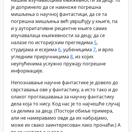
нашим изучаваоцима књижевности за децу. То
је допринело да се намноже погрешна
мишљења о научној фантастици, да се та
погрешна мишљења већ увршћују у књиге, па
и у ауторитативне рецентне књиге самих
изучавалаца књижевности за децу, да се
налазе по историјским прегледима
5
,
студијама и есејима
6
, уџбеницима
7
, и врло
угледним приручницима
8
, из којих
неупућенима услужно пружају погрешне
информације.
Непознавање научне фантастике је довело до
сврставања ове у фантастику, а исто тако и до
олаког проглашавања за научну фантастику
дела која то нису. Код нас је то најчешће случај
са делима за децу. (Постоји обиље примера,
али не намеравамо овде да их набрајамо,
може их свако заинтересован лако пронаћи.) А