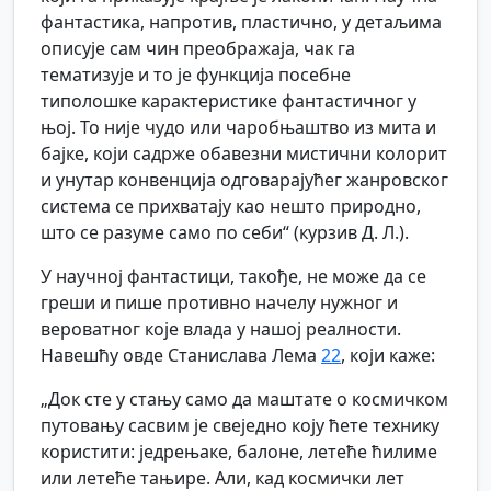
фантастика, напротив, пластично, у детаљима
описује сам чин преображаја, чак га
тематизује и то је функција посебне
типолошке карактеристике фантастичног у
њој. То није чудо или чаробњаштво из мита и
бајке, који садрже обавезни мистични колорит
и унутар конвенција одговарајућег жанровског
система се прихватају као нешто природно,
што се разуме само по себи“ (курзив Д. Л.).
У научној фантастици, такође, не може да се
греши и пише противно начелу нужног и
вероватног које влада у нашој реалности.
Навешћу овде Станислава Лема
22
, који каже:
„Док сте у стању само да маштате о космичком
путовању сасвим је свеједно коју ћете технику
користити: једрењаке, балоне, летеће ћилиме
или летеће тањире. Али, кад космички лет