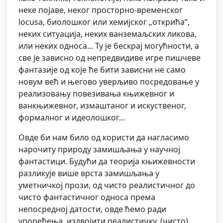
неке појаве, неког просторно-временског
locusa, биолошког или хемијског „открића“,
неких ситуација, неких ванземаљских ликова,
или неких односа... Ту је бескрај могућности, а
све је зависно од непредвидиве игре пишчеве
фантазије од које ће бити зависни не само
новум већ и његово уверљиво посредовање у
реализовању повезивања књижевног и
ванкњижевног, измаштаног и искуственог,
формалног и идеолошког...
Овде би нам било од користи да нагласимо
нарочиту природу замишљања у научној
фантастици. Будући да теорија књижевности
разликује више врста замишљања у
уметничкој прози, од чисто реалистичног до
чисто фантастичног односа према
непосредној датости, овде ћемо ради
упоређења, издвојити реалистичку, (чисто)