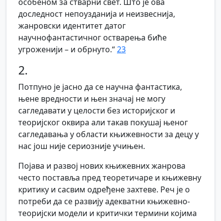
особеном за стварни свет. Што је ова
доследност непоузданија и неизвеснија,
жанровски идентитет датог
научнофантастичног остварења биће
угроженији – и обрнуто.“
23
2.
Потпуно је јасно да се научна фантастика,
њене вредности и њен значај не могу
сагледавати у целости без историјског и
теоријског оквира али такав покушај њеног
сагледавања у области књижевности за децу у
нас још није сериозније учињен.
Појава и развој нових књижевних жанрова
често поставља пред теоретичаре и књижевну
критику и сасвим одређене захтеве. Реч је о
потреби да се развију адекватни књижевно-
теоријски модели и критички термини којима