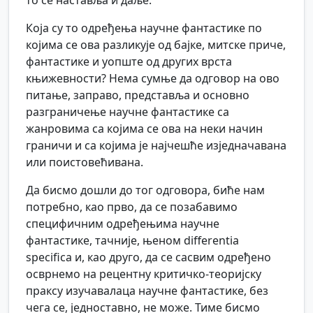
то се наставља и даље.
Која су то одређења научне фантастике по
којима се ова разликује од бајке, митске приче,
фантастике и уопште од других врста
књижевности? Нема сумње да одговор на ово
питање, заправо, представља и основно
разграничење научне фантастике са
жанровима са којима се ова на неки начин
граничи и са којима је најчешће изједначавана
или поистовећивана.
Да бисмо дошли до тог одговора, биће нам
потребно, као прво, да се позабавимо
специфичним одређењима научне
фантастике, тачније, њеном differentia
specifica и, као друго, да се сасвим одређено
осврнемо на рецентну критичко-теоријску
праксу изучавалаца научне фантастике, без
чега се, једноставно, не може. Тиме бисмо