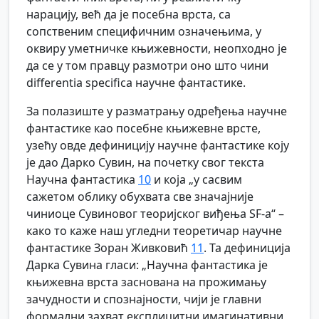
нарацију, већ да је посебна врста, са
сопственим специфичним означењима, у
оквиру уметничке књижевности, неопходно је
да се у том правцу размотри оно што чини
differentia specifica научне фантастике.
За полазиште у разматрању одређења научне
фантастике као посебне књижевне врсте,
узећу овде дефиницију научне фантастике коју
је дао Дарко Сувин, на почетку свог текста
Научна фантастика
10
и која „у сасвим
сажетом облику обухвата све значајније
чиниоце Сувиновог теоријског виђења SF-а“ –
како то каже наш угледни теоретичар научне
фантастике Зоран Живковић
11
. Та дефиниција
Дарка Сувина гласи: „Научна фантастика је
књижевна врста заснована на прожимању
зачудности и спознајности, чији је главни
формални захват експлицитни имагинативни