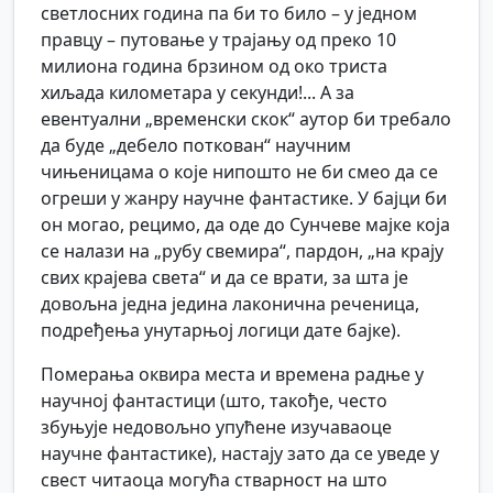
светлосних година па би то било – у једном
правцу – путовање у трајању од преко 10
милиона година брзином од око триста
хиљада километара у секунди!... А за
евентуални „временски скок“ аутор би требало
да буде „дебело поткован“ научним
чињеницама о које нипошто не би смео да се
огреши у жанру научне фантастике. У бајци би
он могао, рецимо, да оде до Сунчеве мајке која
се налази на „рубу свемира“, пардон, „на крају
свих крајева света“ и да се врати, за шта је
довољна једна једина лаконична реченица,
подређења унутарњој логици дате бајке).
Померања оквира места и времена радње у
научној фантастици (што, такође, често
збуњује недовољно упућене изучаваоце
научне фантастике), настају зато да се уведе у
свест читаоца могућа стварност на што