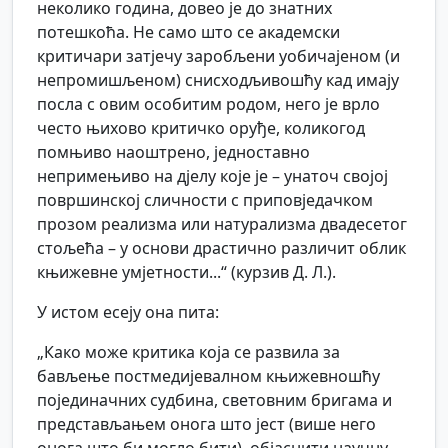
неколико година, довео је до знатних
потешкоћа. Не само што се академски
критичари затјечу заробљени уобичајеном (и
непромишљеном) снисходљивошћу кад имају
посла с овим особитим родом, него је врло
често њихово критичко оруђе, коликогод
помњиво наоштрено, једноставно
непримењиво на дјелу које је – унаточ својој
површинској сличности с приповједачком
прозом реализма или натурализма двадесетог
стољећа – у основи драстично различит облик
књижевне умјетности...“ (курзив Д. Л.).
У истом есеју она пита:
„Како може критика која се развила за
бављење постмедијевалном књижевношћу
појединачних судбина, световним бригама и
представљањем онога што јест (више него