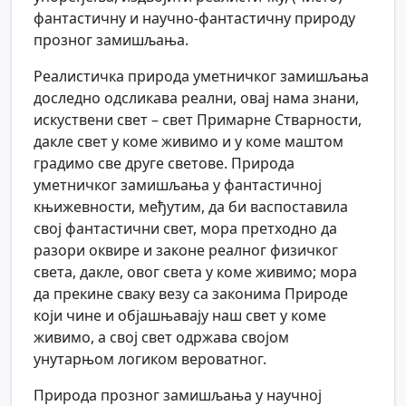
фантастичну и научно-фантастичну природу
прозног замишљања.
Реалистичка природа уметничког замишљања
доследно одсликава реални, овај нама знани,
искуствени свет – свет Примарне Стварности,
дакле свет у коме живимо и у коме маштом
градимо све друге светове. Природа
уметничког замишљања у фантастичној
књижевности, међутим, да би васпоставила
свој фантастични свет, мора претходно да
разори оквире и законе реалног физичког
света, дакле, овог света у коме живимо; мора
да прекине сваку везу са законима Природе
који чине и објашњавају наш свет у коме
живимо, а свој свет одржава својом
унутарњом логиком вероватног.
Природа прозног замишљања у научној