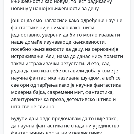
књижевности као новум, то јест радикалну
новину у нашој књижевности за децу.
Још онда смо нагласили како одређење научне
фантастике није нимало лако, нити
једноставно, уверени да би то могло изазвати
наше домаће изучаваоце књижевности,
посебно књижевности за децу, на сериозније
истраживање. Али, нама до данас нису познати
такви истраживачки резултати. И ето, сад,
једва да смо иза себе оставили доба у коме је
научна фантастика називана шундом, а већ се
све ори од тврђења како је научна фантастика
модерна бајка, савремени мит, фантастика,
авантуристичка проза, детективско штиво и
шта све не слично.
Будући да и овде предочавам да то није тако,
да научна фантастика не спада ни у јединство
фантастичних врста, ни у реалистичку