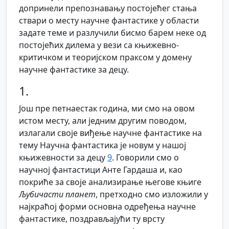
допринели препознавању постојећег стања
ствари о месту научне фантастике у области
задате теме и разлучили бисмо барем неке од
постојећих дилема у вези са књижевно-
критичком и теоријском праксом у домену
научне фантастике за децу.
1.
Још пре петнаестак година, ми смо на овом
истом месту, али једним другим поводом,
излагали своје виђење научне фантастике на
тему Научна фантастика је новум у нашој
књижевности за децу
9
. Говорили смо о
научној фантастици Анте Гардаша и, као
покриће за своје анализирање његове књиге
Љубичасти планет
, претходно смо изложили у
најкраћој форми основна одређења научне
фантастике, поздрављајући ту врсту