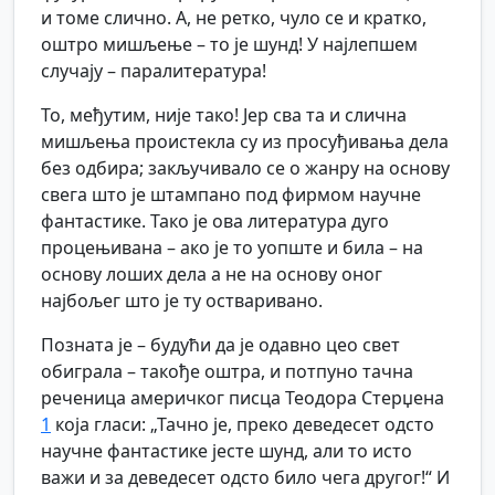
и томе слично. А, не ретко, чуло се и кратко,
оштро мишљење – то је шунд! У најлепшем
случају – паралитература!
То, међутим, није тако! Јер сва та и слична
мишљења проистекла су из просуђивања дела
без одбира; закључивало се о жанру на основу
свега што је штампано под фирмом научне
фантастике. Тако је ова литература дуго
процењивана – ако је то уопште и била – на
основу лоших дела а не на основу оног
најбољег што је ту остваривано.
Позната је – будући да је одавно цео свет
обиграла – такође оштра, и потпуно тачна
реченица америчког писца Теодора Стерџена
1
која гласи: „Тачно је, преко деведесет одсто
научне фантастике јесте шунд, али то исто
важи и за деведесет одсто било чега другог!“ И