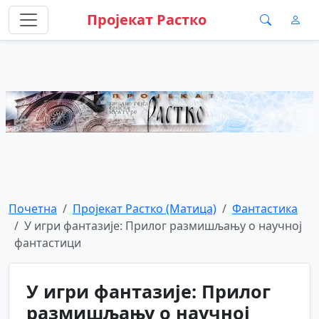
Пројекат Растко
Почетна
Пројекат Растко (Матица)
Фантастика
У игри фантазије: Прилог размишљању о научној
фантастици
У игри фантазије: Прилог
размишљању о научној