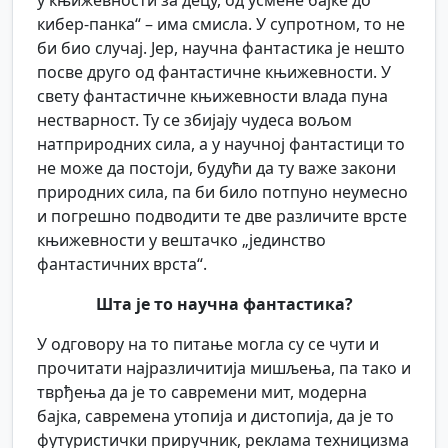
у књижевности за децу, од усмене бајке до
кибер-панка“ – има смисла. У супротном, то не
би био случај. Јер, научна фантастика је нешто
посве друго од фантастичне књижевности. У
свету фантастичне књижевности влада пуна
нестварност. Ту се збијају чудеса вољом
натприродних сила, а у научној фантастици то
не може да постоји, будући да ту важе закони
природних сила, па би било потпуно неумесно
и погрешно подводити те две различите врсте
књижевности у вештачко „јединство
фантастичних врста“.
Шта је то научна фантастика?
У одговору на то питање могла су се чути и
прочитати најразличитија мишљења, па тако и
тврђења да је то савремени мит, модерна
бајка, савремена утопија и дистопија, да је то
футуристички приручник, реклама техницизма