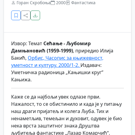
Горан Скробоња
2000
Фантастика
Извор: Темат
Сећање - Љубомир
Дамњановић (1959-1999)
, приредио Илија
Бакић,
Орбис, Часопис за књижевност,
уметност и културу. 2000/1-2.
Издавач:
Уметничка радионица „Кањишки круг”
Кањижа.
Каже се да најбољи увек одлазе први.
Нажалост, то се обистинило и када је у питању
наш драги пријатељ и колега Љуба. Тих и
ненаметљив, темељан и духовит, одувек је био
нека врста заштитног знака Друштва
љубитеља фантастике „Лазар Комарчић“.