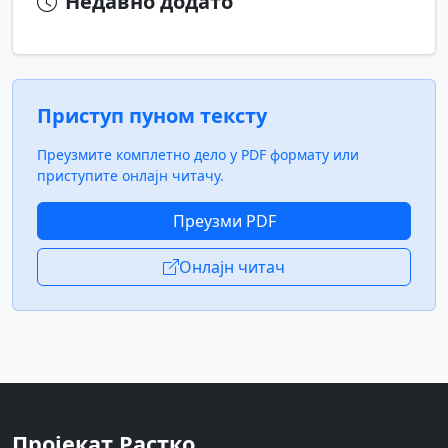
Недавно додато
Приступ пуном тексту
Преузмите комплетно дело у PDF формату или
приступите онлајн читачу.
Преузми PDF
Онлајн читач
Пројекат Растко