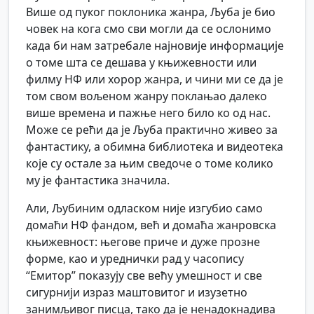
Више од пуког поклоника жанра, Љуба је био
човек на кога смо сви могли да се ослонимо
када би нам затребале најновије информације
о томе шта се дешава у књижевности или
филму НФ или хорор жанра, и чини ми се да је
том свом вољеном жанру поклањао далеко
више времена и пажње него било ко од нас.
Може се рећи да је Љуба практично живео за
фантастику, а обимна библиотека и видеотека
које су остале за њим сведоче о томе колико
му је фантастика значила.
Али, Љубиним одласком није изгубио само
домаћи НФ фандом, већ и домаћа жанровска
књижевност: његове приче и дуже прозне
форме, као и уреднички рад у часопису
“Емитор” показују све већу умешност и све
сигурнији израз маштовитог и изузетно
занимљивог писца, тако да је ненадокнадива