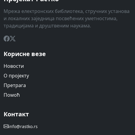
Мрежа електронских библиотека, стручних установа
и локалних заједница посвећених уметностима,
традицијама и друштвеним наукама.
Корисне везе
Новости
О пројекту
Претрага
Помоћ
Контакт
info@rastko.rs