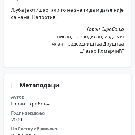
Љуба је отишао, али то не значи да и даље није
са нама. Напротив.
Горан Скробоња
писац, преводилац, издавач
члан председништва Друштва
„Лазар Комарчић“
Метаподаци
Аутор
Горан Скробоња
Година издања
2000
На Растку објављено: