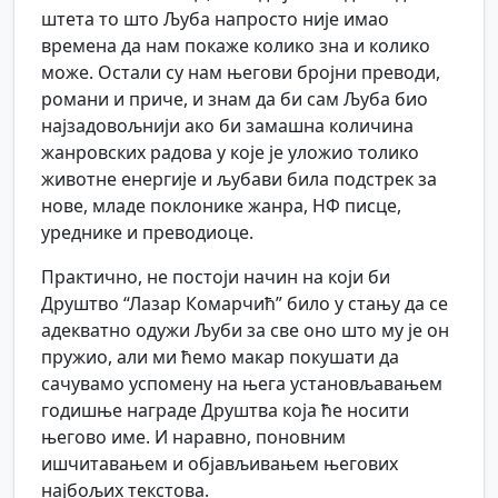
штета то што Љуба напросто није имао
времена да нам покаже колико зна и колико
може. Остали су нам његови бројни преводи,
романи и приче, и знам да би сам Љуба био
најзадовољнији ако би замашна количина
жанровских радова у које је уложио толико
животне енергије и љубави била подстрек за
нове, младе поклонике жанра, НФ писце,
уреднике и преводиоце.
Практично, не постоји начин на који би
Друштво “Лазар Комарчић” било у стању да се
адекватно одужи Љуби за све оно што му је он
пружио, али ми ћемо макар покушати да
сачувамо успомену на њега установљавањем
годишње награде Друштва која ће носити
његово име. И наравно, поновним
ишчитавањем и објављивањем његових
најбољих текстова.