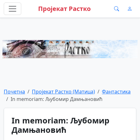
Пројекат Растко
Почетна
Пројекат Растко (Матица)
Фантастика
In memoriam: Љубомир Дамњановић
In memoriam: Љубомир
Дамњановић