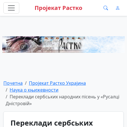
Пројекат Растко
Почетна
Пројекат Растко Украјина
Наука о књижевности
Переклади сербських народних пісень у «Русалці
Дністровій»
Переклади сербських