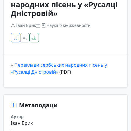
народних пісень у «Русалці
Дністровій»
Іван Брик
Наука о књижевности
»
Переклади сербських народних пісень у
«Русалці Дністровій»
(PDF)
Метаподаци
Аутор
Іван Брик