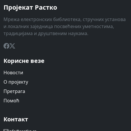
Пројекат Растко
Мрежа електронских библиотека, стручних установа
и локалних заједница посвећених уметностима,
традицијама и друштвеним наукама.
Корисне везе
Новости
О пројекту
Претрага
Помоћ
Контакт