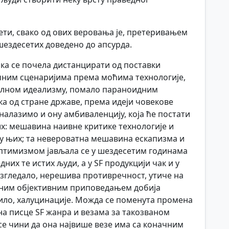
ети, свако од ових веровања је, претеривањем
шездесетих доведено до апсурда.
ка се почела дистанцирати од поставки
ичним сценаријима према моћима технологије,
алном идеализму, помало параноидним
а од стране државе, према идеји човекове
налазимо и ону амбиваленцију, која ће постати
их: мешавина наивне критике технологије и
у њих; та невероватна мешавина ескапизма и
птимизмом јављала се у шездесетим годинама
едних те истих људи, а у SF продукцији чак и у
изгледало, нерешива противречност, утиче на
јасним објективним приповедањем добија
ило, халуцинације. Можда се поменута промена
на писце SF жанра и везама за такозваном
е чини да она највише везе има са коначним