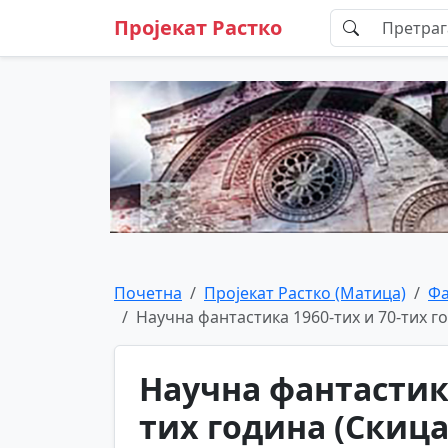
Пројекат Растко
Почетна
Пројекат Растко (Матица)
Фа
Научна фантастика 1960-тих и 70-тих го
Научна фантастика
тих година (Скица