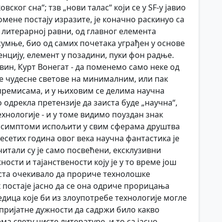
ског сна“; тзв „нови талас“ који се у SF-у јавио
мене постају изразите, је коначно раскинуо са
 литерарној равни, од главног елемента
 сумње, био од самих почетака уграђен у основе
енцију, елемент у позадини, пуки фон радње.
вин, Курт Вонегат - да поменемо само неке од
оје чудесне светове на минималним, или пак
ремисама, и у њиховим се делима научна
одрекла претензије да заиста буде „научна“,
хнологије - и у томе видимо поуздан знак
се симптоми испољити у свим сферама друштва
есетих година овог века научна фантастика је
читали су је само посвећени, ексклузивни
ости и тајанствености коју је у то време још
аиста очекивало да прориче технолошке
 постаје јасно да се она одриче прорицања
едица које би из злоупотребе технологије могле
епријатне дужности да садржи било какво
ма свету чисте литературе, и то са јасно