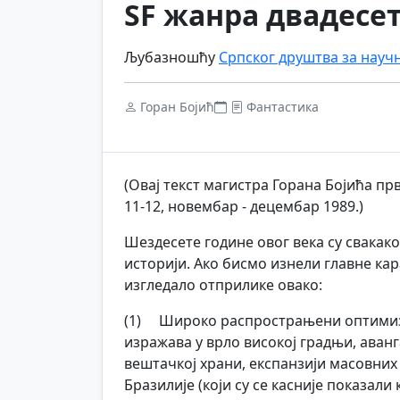
SF жанра двадесет
Љубазношћу
Српског друштва за науч
Горан Бојић
Фантастика
(Овај текст магистра Горана Бојића пр
11-12, новембар - децембар 1989.)
Шездесете године овог века су свакако
историји. Ако бисмо изнели главне кар
изгледало отприлике овако:
(1) Широко распрострањени оптимиза
изражава у врло високој градњи, аванг
вештачкој храни, експанзији масовних
Бразилије (који су се касније показали