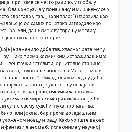
дица; при томе се често радило, у глобалу
ама. Ова конфузија у понашању и мишљењу се у
есто сврстава у тзв. „нови талас“) изразила као
оуздање је од самих почетака изгледало као
жанра. Али, да бисмо ову тврдњу могли у
ош једном на почетак приче.
које је заменило доба тзв. хладног рата међу
е научника према космичким истраживањима;
им - вештачки сателити, орбиталне станице,
руна свега, спуштање човека на Месец, „мали
 за човечанство“. Никад, осим можда у доба
и пројекат као што је уложено у освајање
ата није се, заправо, очекивала никаква
родуктима свемирских истраживања који ће
и су, по свему судећи, пука пропаганда.
 било, али је она, бар према досадашњим
 уложеном новцу и раду. Како уопште да ово
 и фантазије веома блиске онима у научној