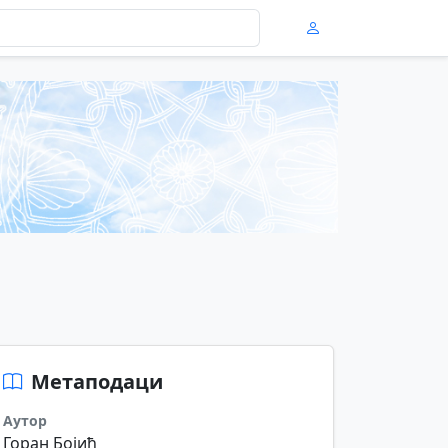
Метаподаци
Аутор
Горан Бојић