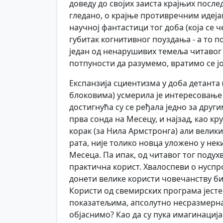
доведу до својих заиста крајњих после
гледано, о крајње противречним идеј
научној фантастици тог доба (која се ч
губитак когнитивног поуздања - а то п
један од ненарушивих темеља читавог 
потпуности да разумемо, вратимо се ј
Експанзија сциентизма у доба детанта (
блоковима) усмерила је интересовањ
достигнућа су се ређала једно за друг
прва сонда на Месецу, и најзад, као к
корак (за Нила Армстронга) али велики
рата, није толико новца уложено у нек
Месеца. Па ипак, од читавог тог подухв
практична корист. Хвалоспеви о нусп
донети велике користи човечанству бил
Користи од свемирских програма јесте
показатељима, апсолутно несразмерна
објаснимо? Као да су пука имагинација