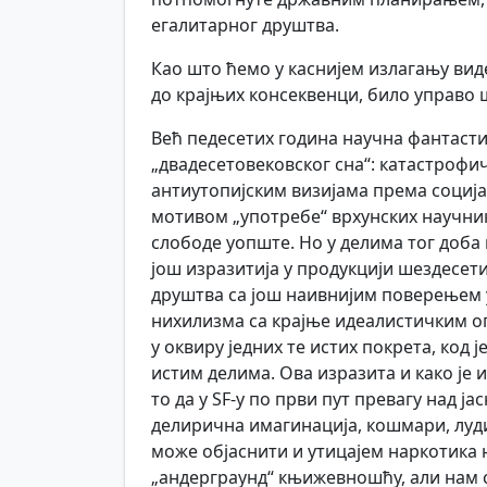
егалитарног друштва.
Као што ћемо у каснијем излагању вид
до крајњих консеквенци, било управо 
Већ педесетих година научна фантасти
„двадесетовековског сна“: катастроф
антиутопијским визијама према социј
мотивом „употребе“ врхунских научник
слободе уопште. Но у делима тог доба 
још изразитија у продукцији шездесет
друштва са још наивнијим поверењем 
нихилизма са крајње идеалистичким о
у оквиру једних те истих покрета, код ј
истим делима. Ова изразита и како је 
то да у SF-у по први пут превагу над 
делирична имагинација, кошмари, луд
може објаснити и утицајем наркотика 
„андерграунд“ књижевношћу, али нам с