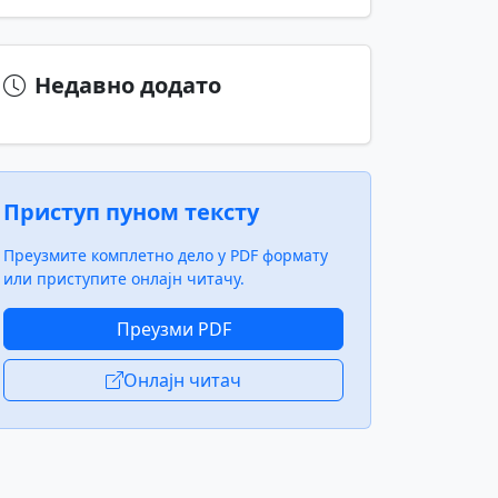
Недавно додато
Приступ пуном тексту
Преузмите комплетно дело у PDF формату
или приступите онлајн читачу.
Преузми PDF
Онлајн читач