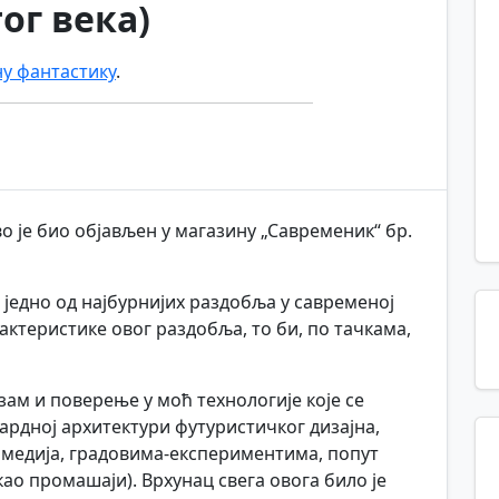
ог века)
ну фантастику
.
во је био објављен у магазину „Савременик“ бр.
 једно од најбурнијих раздобља у савременој
актеристике овог раздобља, то би, по тачкама,
м и поверење у моћ технологије које се
ардној архитектури футуристичког дизајна,
 медија, градовима-експериментима, попут
 као промашаји). Врхунац свега овога било је