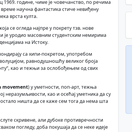
ц 1969. године, чиме је човечанство, по речима
о време научна фантастика стиче невиђену
ека врста култа.
оја се огледа најпре у покрету тзв. нове
оји је уродио масовним студентским немирима
денцијама на Истоку.
пондирају са хипи-покретом, употребом
еволуцијом, равнодушношћу великог броја
ту“, као и тежњи за ослобођењем од свих
n movement
) у уметности, поп-арт, тежња
ј неразумљивости, као и осећај уметника да су
 остало ништа да се каже сем тога да нема шта
наслуте скривене, али дубоке противречности
сваком погледу, доба покушаја да се неке идеје