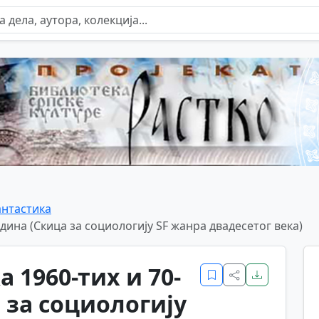
нтастика
дина (Скица за социологију SF жанра двадесетог века)
 1960-тих и 70-
 за социологију