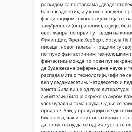
раскидом са поставкама „двадесетовеков
баш шездесетих, и у коме наведене про
фасцинацијом технологијом која се, на
зачуђености (остранение), који је, без
овог жанра, по први пут своди на конв
Филип Дик, Френк Херберт, Урсула Ле Г
писаца „новог таласа“ - градили су св
потпуно фантастичним технолошким п
фантастика можда по први пут искрено 
да буде везана референцама науке и те
распада мита о технологији, чији ће 
већ у седамдесетим. Четрдесетих и пед
заиста била више од пуке литературе: 
љубитељи, била је окружена ауром важн
увек чувала и сама наука. Од ње се з
продоре. Али, у продукцији шездесетих
било чега, чак и оних негативних посл
да проистекну, да се одриче уопште н
позитивно знање, и да се усмерава пре