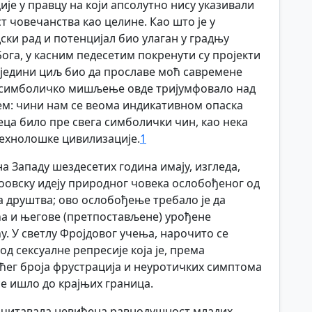
је у правцу на који апсолутно нису указивали
 човечанства као целине. Као што је у
ки рад и потенцијал био улаган у градњу
 Бога, у касним педесетим покренути су пројекти
, једини циљ био да прославе моћ савремене
 и симболичко мишљење овде тријумфовало над
: чини нам се веома индикативном опаска
еца било пре свега симболички чин, као нека
технолошке цивилизације.
1
на Западу шездесетих година имају, изгледа,
усоовску идеју природног човека ослобођеног од
а друштва; ово ослобођење требало је да
ћа и његове (претпостављене) урођене
у. У светлу Фројдовог учења, нарочито се
од сексуалне репресије која је, према
ећег броја фрустрација и неуротичких симптома
се ишло до крајњих граница.
 очитавала невиђена равнодушност младих