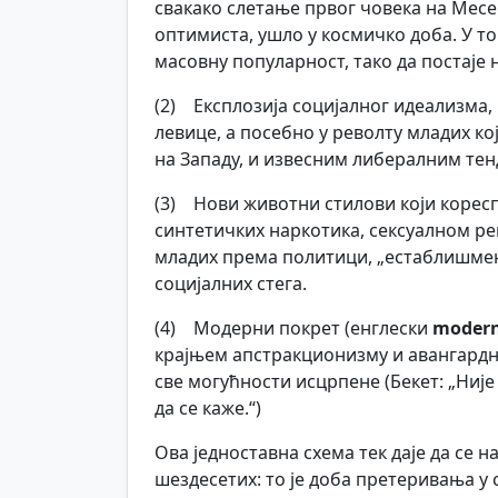
свакако слетање првог човека на Месе
оптимиста, ушло у космичко доба. У т
масовну популарност, тако да постаје н
(2) Експлозија социјалног идеализма, к
левице, а посебно у револту младих к
на Западу, и извесним либералним тен
(3) Нови животни стилови који корес
синтетичких наркотика, сексуалном р
младих према политици, „естаблишмен
социјалних стега.
(4) Модерни покрет (енглески
moder
крајњем апстракционизму и авангардно
све могућности исцрпене (Бекет: „Није
да се каже.“)
Ова једноставна схема тек даје да се 
шездесетих: то је доба претеривања у 