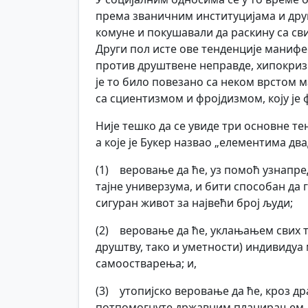
према званичним институцијама и друшт
комуне и покушавали да раскину са сви
Други пол исте ове тенденције манифе
против друштвене неправде, хипокризиј
је то било повезано са неком врстом 
са сциентизмом и фројдизмом, коју је
Није тешко да се увиде три основне те
а које је Букер назвао „елементима дв
(1) веровање да ће, уз помоћ узнапред
тајне универзума, и бити способан да
сигуран живот за највећи број људи;
(2) веровање да ће, уклањањем свих т
друштву, тако и уметности) индивидуа
самоостварења; и,
(3) утопијско веровање да ће, кроз д
потпомогнуте државним планирањем, 