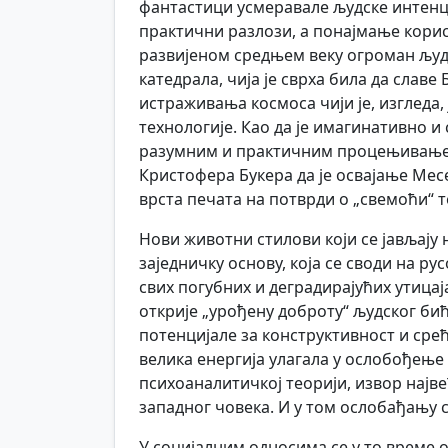
фантастици усмеравале људске интенци
практични разлози, а понајмање корист
развијеном средњем веку огроман људс
катедрала, чија је сврха била да славе
истраживања космоса чији је, изгледа
технологије. Као да је имагинативно
разумним и практичним процењивањем
Кристофера Букера да је освајање Мес
врста печата на потврди о „свемоћи“ 
Нови животни стилови који се јављају 
заједничку основу, која се своди на р
свих погубних и деградирајућих утицај
открије „урођену доброту“ људског би
потенцијале за конструктивност и срећ
велика енергија улагала у ослобођење 
психоаналитичкој теорији, извор најв
западног човека. И у том ослобађању 
У социјалним односима се у то време