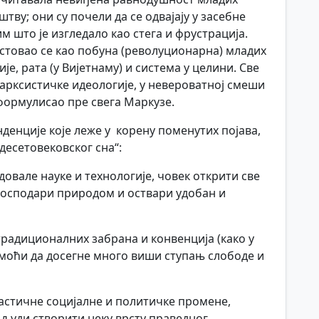
ву; они су почели да се одвајају у засебне
м што је изгледало као стега и фрустрација.
стовао се као побуна (револуционарна) младих
е, рата (у Вијетнаму) и система у целини. Све
марксистичке идеологије, у невероватној смеши
 формулисао пре свега Маркузе.
нденције које леже у корену поменутих појава,
адесетовековског сна“:
овале науке и технологије, човек открити све
 господари природом и оствари удобан и
радиционалних забрана и конвенција (како у
 моћи да досегне много виши ступањ слободе и
растичне социјалне и политичке промене,
људи створити неку врсту праведног