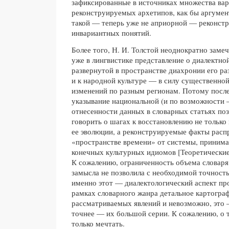
зафиксированные в источниках множества ва
реконструируемых архетипов, как бы аргумен
такой — теперь уже не априорной — реконст
инвариантных понятий.
Более того, Н. И. Толстой неоднократно заме
уже в лингвистике представление о диалектной
развернутой в пространстве диахронии его ра
и к народной культуре — в силу существенно
изменений по разным регионам. Потому посл
указывание национальной (и по возможности 
отнесенности данных в словарных статьях поз
говорить о шагах к восстановлению не только
ее эволюции, а реконструируемые факты расп
«пространстве времени» от системы, принима
конечных культурных идиомов [Теоретические 
К сожалению, ограниченность объема словаря
замысла не позволила с необходимой точность
именно этот — диалектологический аспект пр
рамках словарного жанра детальное картогра
рассматриваемых явлений и невозможно, это —
точнее — их большой серии. К сожалению, о 
только мечтать.