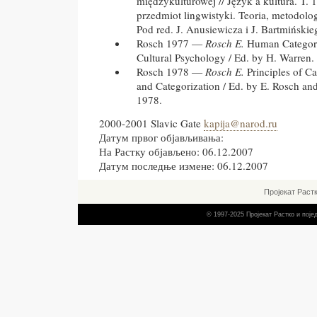
międzykulturowej // Język a kultura. T. 
przedmiot lingwistyki. Teoria, metodolo
Pod red. J. Anusiewicza i J. Bartmiński
Rosch 1977 —
Rosch E.
Human Categoriz
Cultural Psychology / Ed. by H. Warren
Rosch 1978 —
Rosch E.
Principles of Ca
and Categorization / Ed. by
E. Rosch and
1978.
2000-2001 Slavic Gate
kapija@narod.ru
Датум првог објављивања:
На Растку објављено: 06.12.2007
Датум последње измене: 06.12.2007
Пројекат Раст
© 1997-2025 Пројекат Растко и пој