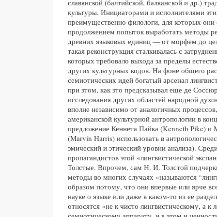
славянской (балтийской, балканской и др.) тр
культуры. Инициаторами и исполнителями эти
преимущественно филологи, для которых они 
продолжением попыток выработать методы р
древних языковых единиц — от морфем до цел
такая реконструкция сталкивалась с затрудне
которых требовало выхода за пределы естеств
других культурных кодов. На фоне общего ра
семиотических идей богатый арсенал лингвис
при этом, как это предсказывал еще де Соссюр
исследования других областей народной духов
вполне независимо от аналогичных процессов
американской культурной антропологии в конц
предложение Кеннета Пайка (Kenneth Pike) и
(Marvin Harris) использовать в антропологиче
эмический и этический уровни анализа). Сред
пропагандистов этой «лингвистической экспан
Толстые. Впрочем, сам Н. И. Толстой подчерк
методы во многих случаях «называются “лин
образом потому, что они впервые или ярче вс
науке о языке или даже в каком-то из ее разде
относятся «не к чисто лингвистическому, а к 
семиотическому аппарату, и в этом и ценност