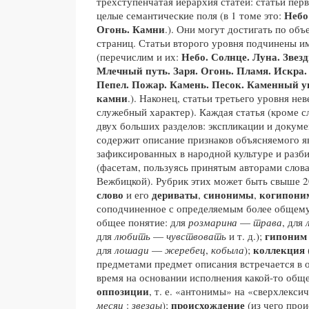
трехступенчатая иерархия статей: статьи пер
Небо
целые семантические поля (в 1 томе это:
Огонь. Камни
.). Они могут достигать по объ
страниц. Статьи второго уровня подчинены и
Небо. Солнце. Луна. Звезд
(перечислим и их:
Млечный путь. Заря. Огонь. Пламя. Искра.
Пепел. Пожар. Камень. Песок. Каменный у
камни
.). Наконец, статьи третьего уровня нев
служебный характер). Каждая статья (кроме с
двух больших разделов: экспликации и докуме
содержит описание признаков объясняемого я
зафиксированных в народной культуре и разб
(фасетам, пользуясь принятым авторами слов
Вежбицкой). Рубрик этих может быть свыше 2
слово
дериваты
синонимы
когипон
и его
,
,
соподчиненное с определяемым более общем
общее понятие: для
розмарина
—
трава
, для
гипоним
для
любить
—
чувствовать
и т. д.);
коллекция
для
лошади
—
жеребец
,
кобыла
);
предметами предмет описания встречается в 
время на основании исполнения какой-то общ
оппозиции
, т. е. «антонимы» на «сверхлекси
происхождение
месяц
:
звезды
);
(из чего прои