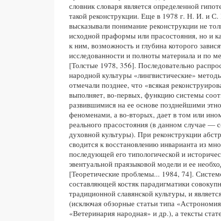
словник словаря является определенной гипот
такой реконструкции. Еще в 1978 г. Н. И. и С.
высказывали понимание реконструкции не тол
исходной праформы или прасостояния, но и к
к ним, возможность и глубина которого завися
исследованности и полноты материала и по м
[Толстые 1978, 356]. Последовательно распро
народной культуры «лингвистические» методы
отмечали позднее, что «всякая реконструиров
выполняет, во-первых, функцию системы соо
развившимися на ее основе позднейшими этн
феноменами, а во-вторых, дает в том или ин
реального прасостояния (в данном случае — 
духовной культуры). При реконструкции абстр
сводится к восстановлению инварианта из мно
последующей его типологической и историческ
эвентуальной праязыковой модели и ее необх
[Теоретические проблемы... 1984, 74]. Систем
составляющей костяк парадигматики совокупн
традиционной славянской культуры, и являетс
(исключая обзорные статьи типа «Астрономия
«Ветеринария народная» и др.), а тексты ста