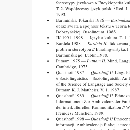
Stereotypy językowe // Encyklopedia ku
T. 2. Współczesny język polski / Red. J.
1993.
Bartmiński, Tokarski 1986 —
Bartmiński
obraz świata a spójność tekstu // Teoria t
Dobrzyńskiej. Ossolineum, 1986.
JK 1991–1998 — Język a kultura. T. 1–
Kardela 1988 —
Kardela H.
Tak zwana 
problem stereotypu // Etnolingwistyka.1 /
Bartmińskiego. Lublin,1988.
Putnam 1975 —
Putnam H.
Mind, Langu
Cambridge, 1975.
Quasthoff 1987 —
Quasthoff U.
Linguist
// Sociolinguistics – Soziolinguistik. A
of the Science of Language and Society
Dittmar, K. J. Mattheier. V. 1. 1987.
Quasthoff 1989 —
Quasthoff U.
Ethnozen
Informationen: Zur Ambivalenz der Funk
der interkulturellen Kommunikation // W
Fremdes? München, 1989.
Quasthoff 1998 —
Quasthoff U.
Etnocent
informacji. Ambiwalencja funkcji stere