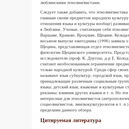
люблинскими этнолингвистами.
Следует также добавить, что этнолингвистика 
главным своим предметом народную культуру, 
отношения языка и культуры вообще) развивае
в Люблине. Ученые, считающие себя этнолинг
Варшаве, Кракове, Вроцлаве, Щецине, Кельцах 
восьмом выпуске ежегодника (1996) заявила о
Щецина, представляющая отдел этнолингвист
филологии Щецинского университета. Предст
исследователи (проф. К. Длугош, д-р Е. Колодз
считают необоснованным ограничение предме
только народной культурой. Среди сфер своих
называют язык субкультур; городской язык, п
принадлежащие различным социальным групп
языка; детский язык; языковые и культурные с
рекламы; влияния других языков и т. п. Но эт
интересные для этнолингвистов (антропологич
социолингвистов, лингвокультурологов и т. п.
пределами данного обзора.
Цитируемая литература