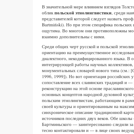
В значительной мере влиянием взглядов Толст
польской этнолингвистики
облик
, среди на
представителей которой следует назвать проф
Bartmiński). Но при этом специфика польских
ощутима. Во многом они противоположны мос
взаимно дополнительны с ними.
Среди общих черт русской и польской этноли
ориентацию на преимущественное исследован
диалектного, некодифицированного языка. В о
интегрирующей работы научных коллективов, 
монументальных словарей нового типа (см.: [С
1996, 1999]). Но вот ориентация российских 
сопоставление всех славянских традиций и 
реконструкцию на этой основе праславянског
основных концептов народной духовной культ
польским этнолингвистам, работающим в рам
своей культуры и ориентированным на максим
синхроническое описание традиционной карт
источников последних двух веков. Обе школы 
Бартминьского — заинтересованно следили за
тесно контактировали и — в лице своих веду