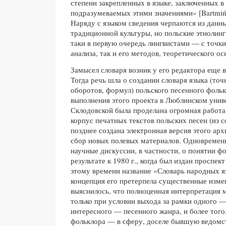
степени закрепленных в языке, заключенных в 
подразумеваемых этими значениями» [Bartmińsk
Наряду с языком сведения черпаются из данн
традиционной культуры, но польские этнолинг
таки в первую очередь лингвистами — с точки
анализа, так и его методов, теоретического о
Замысел словаря возник у его редактора еще в
Тогда речь шла о создании словаря языка (то
оборотов, формул) польского песенного фольк
выполнения этого проекта в Люблинском унив
Склодовской была проделана огромная работа:
корпус печатных текстов польских песен (из с
позднее создана электронная версия этого ар
сбор новых полевых материалов. Одновремен
научные дискуссии, в частности, о понятии ф
результате к 1980 г., когда был издан проспек
этому времени название «Словарь народных я
концепция его претерпела существенные измен
выяснилось, что полноценная интерпретация 
только при условии выхода за рамки одного —
интересного — песенного жанра, и более того,
фольклора — в сферу, доселе бывшую ведомс