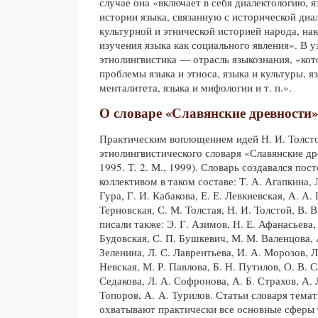
случае она «включает в себя диалектологию, я
истории языка, связанную с исторической диа
культурной и этнической историей народа, нак
изучения языка как социального явления». В 
этнолингвистика — отрасль языкознания, «кот
проблемы языка и этноса, языка и культуры, я
менталитета, языка и мифологии и т. п.».
О словаре «Славянские древности»
Практическим воплощением идей Н. И. Толсто
этнолингвистического словаря «Славянские дре
1995. Т. 2. М., 1999). Словарь создавался по
коллективом в таком составе: Т. А. Агапкина, 
Гура, Г. И. Кабакова, Е. Е. Левкиевская, А. А.
Терновская, С. М. Толстая, Н. И. Толстой, В. В
писали также: Э. Г. Азимов, Н. Е. Афанасьева, 
Будовская, С. П. Бушкевич, М. М. Валенцова, 
Зеленина, Л. С. Лаврентьева, И. А. Морозов, Л
Невская, М. Р. Павлова, Б. Н. Путилов, О. В. С
Седакова, Л. А. Софронова, А. Б. Страхов, А. 
Топоров, А. А. Турилов. Статьи словаря тема
охватывают практически все основные сферы