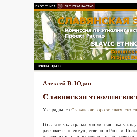
RASTKO.NET
ПРОЈЕКАТ РАСТКО
Почетна страна
Алексей В. Юдин
Славянскaя этнолингвис
У сарадњи са
Славянские ворота: славянско-с
В славянских странах этнолингвистика как на
развивается преимущественно в России, Поль
исследователи, примыкающие к существующи