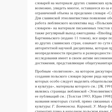
словарей на материале других славянских куль
возможно, увидеть многое, оставшееся из-за 
ограничений объема за пределами словаря «С
Для славянской этнолингвистики появление обо
работа люблинского коллектива над «Польски
словарем» на материале письменных текстов э
также регулярный выход ежегодника «Etnolingw
Бартминьского (издано 11 томов), все шире
из других славянских стран, означает по сути
авторитетной научной дисциплины, которая п
неопределенности предмета и разнородности 
исследования имеет в своем активе несомнен
достижения, представляющие общегуманитар
Пробным «полигоном», на котором дискутиро
создания польского словаря (кроме ряда науч
которых особо следует выделить общепольск
и культура», материалы которого см.: [JK 1991
являлись страницы люблинской «Этнолингвис
ее публикаций см.: [Толстая 1993; Юдин 1998]
названия некоторых статей, прямо связанных
культуры:
Г. Бончковска.
Каравай
;
У. Маер-Ба
стереотип плача в народном польском языке;
С