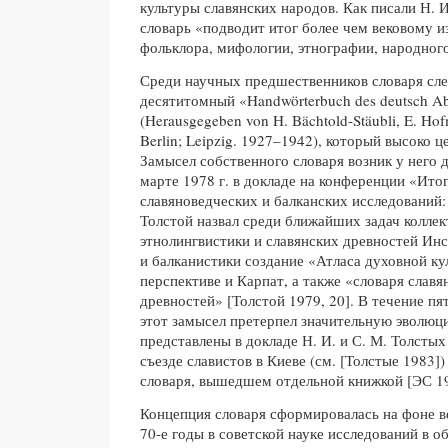
культуры славянских народов. Как писали Н. И
словарь «подводит итог более чем вековому и
фольклора, мифологии, этнографии, народного
Среди научных предшественников словаря сле
десятитомный «Handwörterbuch des deutsch A
(Herausgegeben von H. Bächtold-Stäubli, E. Hof
Berlin; Leipzig. 1927–1942), который высоко ц
Замысел собственного словаря возник у него 
марте 1978 г. в докладе на конференции «Ито
славяноведческих и балканских исследований
Толстой назвал среди ближайших задач колле
этнолингвистики и славянских древностей Ин
и балканистики создание «Атласа духовной ку
перспективе и Карпат, а также «словаря слав
древностей» [Толстой 1979, 20]. В течение п
этот замысел претерпел значительную эволюц
представлены в докладе Н. И. и С. М. Толст
съезде славистов в Киеве (см. [Толстые 1983]
словаря, вышедшем отдельной книжкой [ЭС 1
Концепция словаря сформировалась на фоне ве
70-е годы в советской науке исследований в о