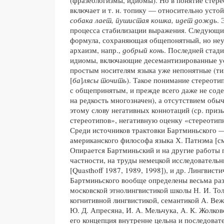
включает и т. н. топику — относительно усто
собака лает, пушистая кошка, идет дождь
.
процесса стабилизации выражения. Следующи
формула, сохраняющая общепонятный, но не
архаизм, напр.,
добрый конь
. Последней стад
идиомы, включающие десемантизированные ус
простым носителям языка уже непонятные (ти
[
ба
]
лясы точить
). Такое понимание стереотип
с общепринятым, и прежде всего даже не сод
на редкость многозначен), а отсутствием об
этому слову негативных коннотаций (ср. приз
стереотипов», негативную оценку «стереотипн
Среди источников трактовки Бартминьского —
американского философа языка Х. Патнэма [см
Опирается Бартминьский и на другие работы п
частности, на труды немецкой исследовательн
[Quasthoff 1987, 1989, 1998]), и др. Лингвист
Бартминьского вообще определены весьма ра
московской этнолингвистикой школы Н. И. Тол
когнитивной лингвистикой, семантикой А. Веж
Ю. Д. Апресяна, И. А. Мельчука, А. К. Жолков
его концепция внутренне цельна и последовате