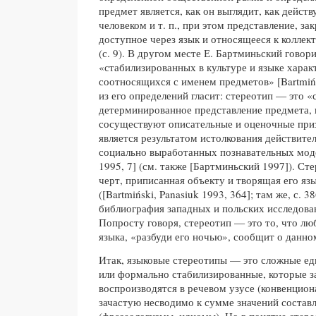
предмет является, как он выглядит, как действ
человеком и т. п., при этом представление, за
доступное через язык и относящееся к колле
(с. 9). В другом месте Е. Бартминьский говори
«стабилизированных в культуре и языке харак
соотносящихся с именем предметов» [Bartmińs
из его определений гласит: стереотип — это 
детерминированное представление предмета, 
сосуществуют описательные и оценочные приз
является результатом истолкования действите
социально выработанных познавательных мод
1995, 7] (см. также [Бартминьский 1997]). С
черт, приписанная объекту и творящая его яз
([Bartmiński, Panasiuk 1993, 364]; там же, с. 
библиография западных и польских исследова
Попросту говоря, стереотип — это то, что лю
языка, «разбуди его ночью», сообщит о данно
Итак, языковые стереотипы — это сложные ед
или формально стабилизированные, которые з
воспроизводятся в речевом узусе (конвенцион
зачастую несводимо к сумме значений соста
(фразеологизмы, идиомы). Но в понятие стер