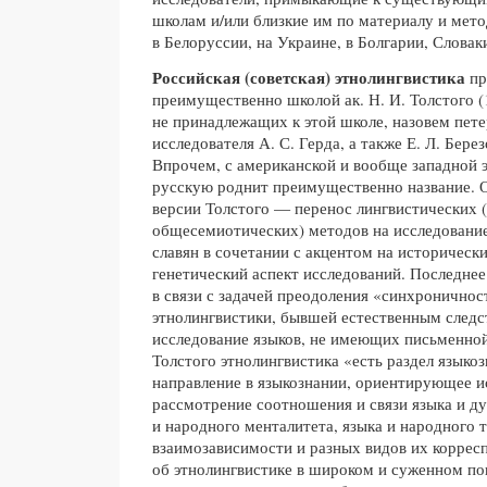
школам и/или близкие им по материалу и мето
в Белоруссии, на Украине, в Болгарии, Словак
Российская (советская) этнолингвистика
пр
преимущественно школой ак. Н. И. Толстого (
не принадлежащих к этой школе, назовем пете
исследователя А. С. Герда, а также Е. Л. Бере
Впрочем, с американской и вообще западной 
русскую роднит преимущественно название. О
версии Толстого — перенос лингвистических 
общесемиотических) методов на исследовани
славян в сочетании с акцентом на историческ
генетический аспект исследований. Последне
в связи с задачей преодоления «синхроничнос
этнолингвистики, бывшей естественным следс
исследование языков, не имеющих письменной
Толстого этнолингвистика «есть раздел язык
направление в языкознании, ориентирующее и
рассмотрение соотношения и связи языка и ду
и народного менталитета, языка и народного т
взаимозависимости и разных видов их коррес
об этнолингвистике в широком и суженном п