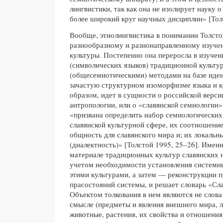
лингвистики, так как она не изолирует науку о 
более широкий круг научных дисциплин» [Тол
Вообще, этнолингвистика в понимании Толстог
разнообразному и разнонаправленному изуче
культуры. Постепенно она переросла в изучен
(символических языков) традиционной культу
(общесемиотическими) методами на базе идеи
зачастую структурном изоморфизме языка и к
образом, идет в сущности о российской верс
антропологии, или о «славянской семиологии»
«призвана определить набор семиологических 
славянской культурной сфере, их соотношение
общность для славянского мира и; их локальн
(диалектность)» [Толстой 1995, 25–26]. Именн
материале традиционных культур славянских 
учетом необходимости установления систем
этими культурами, а затем — реконструкции п
прасостояний системы, и решает словарь «Сл
Объектом толкования в нем являются не слова
смысле (предметы и явления внешнего мира, л
животные, растения, их свойства и отношения