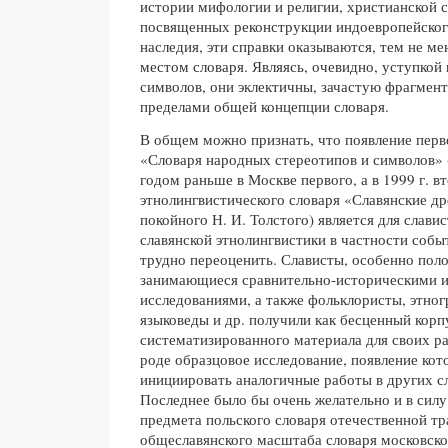
истории мифологии и религии, христианской с
посвященных реконструкции индоевропейског
наследия, эти справки оказываются, тем не м
местом словаря. Являясь, очевидно, уступкой
символов, они эклектичны, зачастую фрагмент
пределами общей концепции словаря.
В общем можно признать, что появление перв
«Словаря народных стереотипов и символов»
годом раньше в Москве первого, а в 1999 г. в
этнолингвистического словаря «Славянские др
покойного Н. И. Толстого) является для слави
славянской этнолингвистики в частности собы
трудно переоценить. Слависты, особенно поло
занимающиеся сравнительно-историческими 
исследованиями, а также фольклористы, этног
языковеды и др. получили как бесценный корп
систематизированного материала для своих ра
роде образцовое исследование, появление кот
инициировать аналогичные работы в других с
Последнее было бы очень желательно и в силу
предмета польского словаря отечественной тр
общеславянского масштаба словаря московск