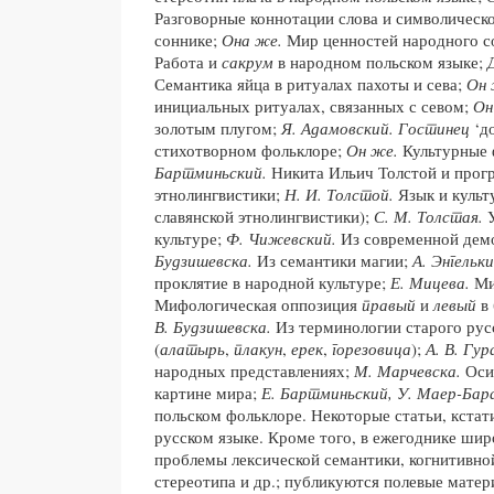
Разговорные коннотации слова и символическ
соннике;
Она же.
Мир ценностей народного с
Работа и
сакрум
в народном польском языке;
Д
Семантика яйца в ритуалах пахоты и сева;
Он 
инициальных ритуалах, связанных с севом;
Он
золотым плугом;
Я. Адамовский. Гостинец
‘до
стихотворном фольклоре;
Он же.
Культурные 
Бартминьский.
Никита Ильич Толстой и прог
этнолингвистики;
Н. И. Толстой.
Язык и культ
славянской этнолингвистики);
С. М. Толстая.
У
культуре;
Ф. Чижевский.
Из современной дем
Будзишевска.
Из семантики магии;
А. Энгельки
проклятие в народной культуре;
Е. Мицева.
Ми
Мифологическая оппозиция
правый
и
левый
в 
В. Будзишевска.
Из терминологии старого рус
(
алатырь
,
плакун
,
ерек
,
горезовица
);
А. В. Гур
народных представлениях;
М. Марчевска.
Осин
картине мира;
Е. Бартминьский, У. Маер-Бар
польском фольклоре. Некоторые статьи, кстат
русском языке. Кроме того, в ежегоднике ши
проблемы лексической семантики, когнитивно
стереотипа и др.; публикуются полевые мате