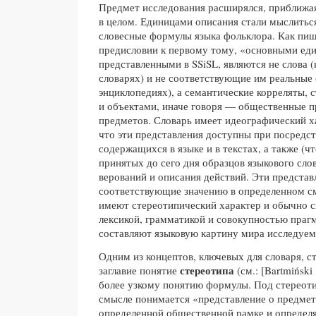
Предмет исследования расширялся, приближая
в целом. Единицами описания стали мыслиться
словесные формулы языка фольклора. Как пиш
предисловии к первому тому, «основными ед
представленными в SSiSL, являются не слова (
словарях) и не соответствующие им реальные 
энциклопедиях), а семантические корреляты,
и объектами, иначе говоря — общественные п
предметов. Словарь имеет идеографический х
что эти представления доступны при посредст
содержащихся в языке и в текстах, а также (ч
принятых до сего дня образцов языкового слов
верований и описания действий. Эти предста
соответствующие значению в определенном с
имеют стереотипический характер и обычно 
лексикой, грамматикой и совокупностью праг
составляют языковую картину мира исследуемо
Одним из концептов, ключевых для словаря, ст
стереотипа
заглавие понятие
(см.: [Bartmińsk
более узкому понятию формулы. Под стереот
смысле понимается «представление о предмет
определенной общественной рамке и определ