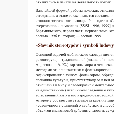
откликались в печати на деятельность коллег.
Важнейшей формой работы польских этнолинг
сегодняшнем этапе также является составлен
этнолингвистического словаря. Речь идет о «
стереотипов и символов» [SSiSL 1996, 1999] п
Бартминьского, первая часть первого тома ко
осенью 1996 г., вторая; — весной 1999.
«Słownik stereotypów i symboli ludow
Основной задачей люблинского словаря являе
реконструкции традиционной («наивной», пол
Апресяна — А. Ю.) картины мира и человека,
методами этнолингвистики и фольклористики.
зафиксированная языком, фольклором, обряда
познанию культуры, присутствующего в ней о
отношения к миру и своеобразной ментальност
не единственным) источником сведений о куль
естественный язык в его народно-разговорной
которому соответствует языковая картина ми
«совокупность суждений о свойствах и спосо
объектов внеязыковой действительности, сужд