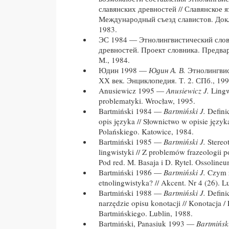
славянских древностей // Славянское я
Международный съезд славистов. Докл.
1983.
ЭС 1984 — Этнолингвистический слов
древностей. Проект словника. Предва
М., 1984.
Юдин 1998 —
Юдин А. В.
Этнолингвис
ХХ век. Энциклопедия. Т. 2. СПб., 199
Anusiewicz 1995 —
Anusiewicz J.
Lingw
problematyki. Wrocław, 1995.
Bartmiński 1984 —
Bartmiński J.
Definic
opis języka // Słownictwo w opisie języka
Polańskiego. Katowice, 1984.
Bartmiński 1985 —
Bartmiński J.
Stereo
lingwistyki // Z problemów frazeologii pol
Pod red. M. Basaja i D. Rytel. Ossoline
Bartmiński 1986 —
Bartmiński J.
Czym z
etnolingwistyka? // Akcent. Nr 4 (26). L
Bartmiński 1988 —
Bartmiński J.
Defini
narzędzie opisu konotacji // Konotacja / 
Bartmińskiego. Lublin, 1988.
Bartmiński, Panasiuk 1993 —
Bartmiński