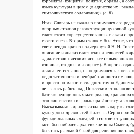
корреляты (концепты, понятия, образы), а со
языка культуры в целом (в единстве их “реал
символического содержания)» (с. 8).
Итак, Словарь изначально понимался его реда
опорных столпов реконструкции духовной кул
славянского «прасуществования» в связи с пр
глоттогенеза. Вторым столпом был Атлас, что
свете неоднократно подчеркнутой Н. И. Толс
описание и анализ славянских древностей в ар
«диалектологическом» аспекте (с вычерчива
изоглосс, изодокс и изопрагм). Вопрос созда
атласа, естественно, не поднимался как невы
недостаточности и необработанности имеющег
и просто по малости сил достаточно Ѐдином
лет велась работа над Полесским этнолингвис
базе экспедиционных материалов, хранящихся
этнолингвистики и фольклора Института слав
Высказывалась и; идея создания в пару к атла
культурных древностей Полесья. Серия подоб
функциональных словарей и соответствующих
хотя бы наиболее архаические зоны Славии, бу
бы стать реальной базой для решения поставл