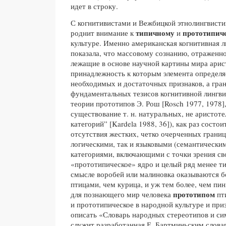
идет в строку.
С когнитивистами и Вежбицкой этнолингвисти
типичному
прототипич
роднит внимание к
и
культуре. Именно американская когнитивная 
показала, что массовому сознанию, отраженн
лежащие в основе научной картины мира арис
принадлежность к которым элемента определя
необходимых и достаточных признаков, а гра
фундаментальных тезисов когнитивной лингви
теории прототипов Э. Рош [Rosch 1977, 1978
существование т. н. натуральных, не аристоте
категорий” [Kardela 1988, 36]), как раз состо
отсутствия жестких, четко очерченных грани
логическими, так и языковыми (семантически
категориями, включающими с точки зрения св
«прототипическое» ядро и целый ряд менее т
смысле воробей или малиновка оказываются 
птицами, чем курица, и уж тем более, чем пин
прототипом
для познающего мир человека
пт
и прототипическое в народной культуре и при
описать «Словарь народных стереотипов и си
служит разработанная Е. Бартминьским слова