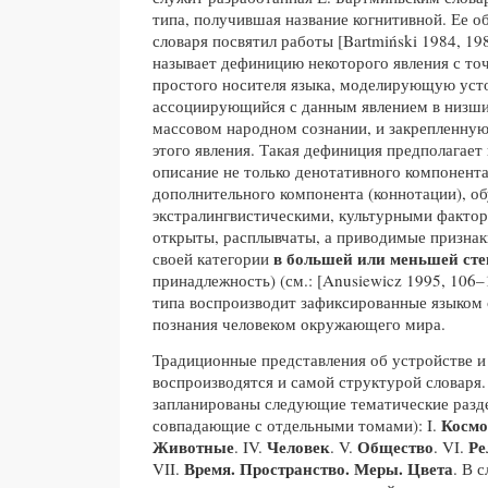
типа, получившая название когнитивной. Ее 
словаря посвятил работы [Bartmiński 1984, 19
называет дефиницию некоторого явления с точ
простого носителя языка, моделирующую уст
ассоциирующийся с данным явлением в низши
массовом народном сознании, и закрепленную
этого явления. Такая дефиниция предполагает
описание не только денотативного компонента 
дополнительного компонента (коннотации), о
экстралингвистическими, культурными фактор
открыты, расплывчаты, а приводимые признак
в большей или меньшей ст
своей категории
принадлежность) (см.: [Anusiewicz 1995, 106–
типа воспроизводит зафиксированные языком
познания человеком окружающего мира.
Традиционные представления об устройстве и
воспроизводятся и самой структурой словаря.
запланированы следующие тематические разде
Космо
совпадающие с отдельными томами): I.
Животные
Человек
Общество
Ре
. IV.
. V.
. VI.
Время. Пространство. Меры. Цвета
VII.
. В 