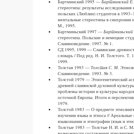
Бартминский 1995 —
Бартминский Е.
стереотипа: результаты исследования 
польских (Люблин) студентов в 1993–19
ментальные стереотипы в синхронии и
М., 1995.
Бартминьский 1997 —
Бартминьский 
стереотипа. Польские и немецкие студ
Славяноведение. 1997. № 1.
СД 1995, 1999 — Славянские древност
словарь / Под ред. Н. И. Толстого. Т. 1.
1999.
Толстая 1993 —
Толстая С. М.
Этноли
Славяноведение. 1993. № 3.
Толстой 1979 — Этногенетический ас
древней славянской духовной культур
проблемы истории и культуры народо
осточной Европы. Итоги и перспектив
1979.
Толстой 1983 — О предмете этнолингв
изучении языка и этноса // Ареальные
языкознании и этнографии (язык и этно
Толстые 1983 — Толстые Н. И. и С. М
возможности составления этнолингвис