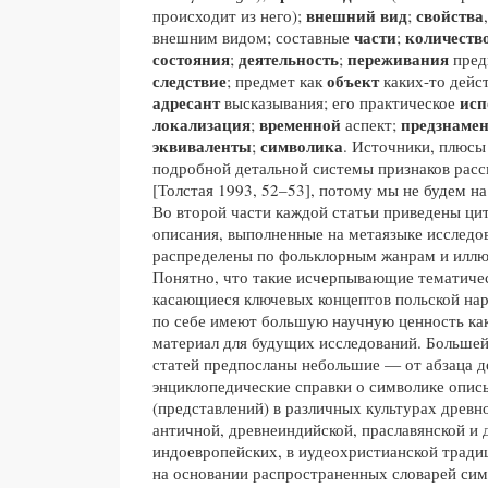
внешний вид
свойства
происходит из него);
;
части
количеств
внешним видом; составные
;
состояния
деятельность
переживания
;
;
пред
следствие
объект
; предмет как
каких-то дейс
адресант
исп
высказывания; его практическое
локализация
временной
предзнаме
;
аспект;
эквиваленты
символика
;
. Источники, плюсы
подробной детальной системы признаков расс
[Толстая 1993, 52–53], потому мы не будем на
Во второй части каждой статьи приведены цит
описания, выполненные на метаязыке исследо
распределены по фольклорным жанрам и иллю
Понятно, что такие исчерпывающие тематиче
касающиеся ключевых концептов польской нар
по себе имеют большую научную ценность ка
материал для будущих исследований. Большей
статей предпосланы небольшие — от абзаца 
энциклопедические справки о символике опи
(представлений) в различных культурах древно
античной, древнеиндийской, праславянской и 
индоевропейских, в иудеохристианской тради
на основании распространенных словарей сим