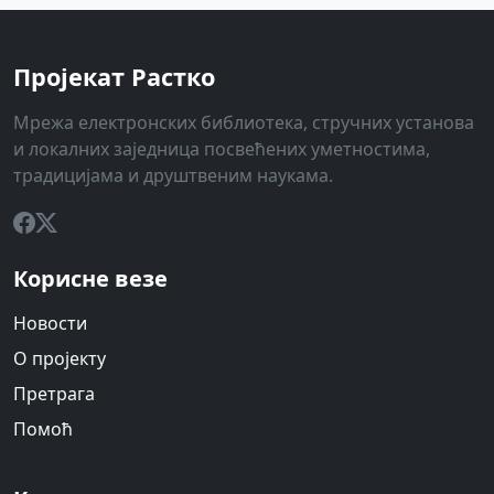
Пројекат Растко
Мрежа електронских библиотека, стручних установа
и локалних заједница посвећених уметностима,
традицијама и друштвеним наукама.
Корисне везе
Новости
О пројекту
Претрага
Помоћ