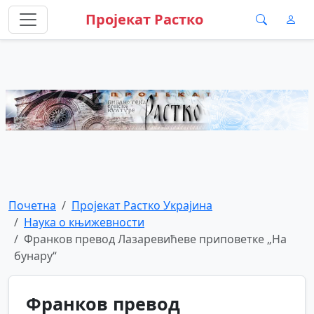
Пројекат Растко
Почетна
Пројекат Растко Украјина
Наука о књижевности
Франков превод Лазаревићеве приповетке „На
бунару“
Франков превод