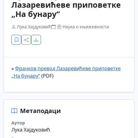
Лазаревићеве приповетке
„На бунару“
Лука Хајдуковић
Наука о књижевности
»
Франков превод Лазаревићеве приповетке
„На бунару“
(PDF)
Метаподаци
Аутор
Лука Хајдуковић