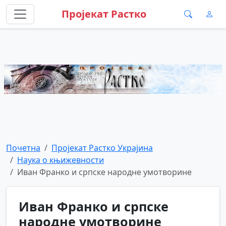
Пројекат Растко
Почетна
Пројекат Растко Украјина
Наука о књижевности
Иван Франко и српске народне умотворине
Иван Франко и српске
народне умотворине