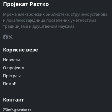
Пројекат Растко
Мрежа електронских библиотека, стручних установа
и локалних заједница посвећених уметностима,
традицијама и друштвеним наукама.
Корисне везе
Новости
О пројекту
Претрага
Помоћ
Контакт
info@rastko.rs