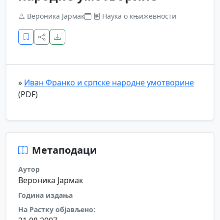
Вероника Јармак
Наука о књижевности
»
Иван Франко и српске народне умотворине
(PDF)
Метаподаци
Аутор
Вероника Јармак
Година издања
На Растку објављено: