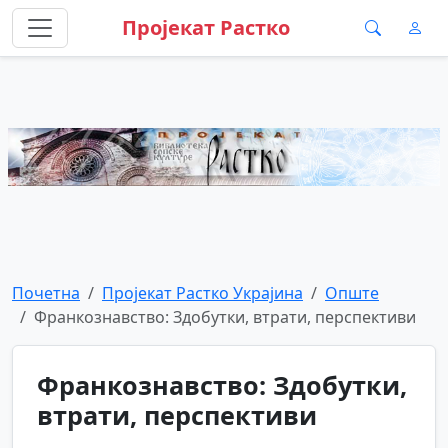
Пројекат Растко
Почетна
Пројекат Растко Украјина
Опште
Франкознавство: Здобутки, втрати, перспективи
Франкознавство: Здобутки,
втрати, перспективи