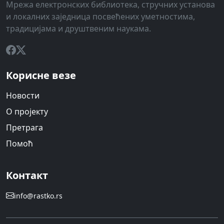
Мрежа електронских библиотека, стручних установа
и локалних заједница посвећених уметностима,
традицијама и друштвеним наукама.
Корисне везе
Новости
О пројекту
Претрага
Помоћ
Контакт
info@rastko.rs