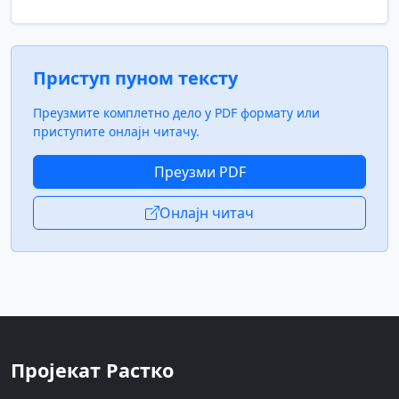
Приступ пуном тексту
Преузмите комплетно дело у PDF формату или
приступите онлајн читачу.
Преузми PDF
Онлајн читач
Пројекат Растко