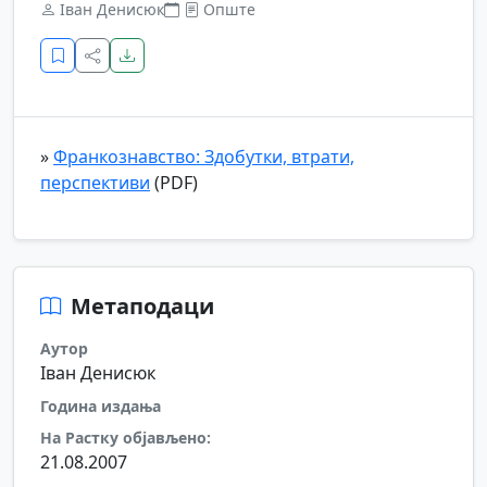
Іван Денисюк
Опште
»
Франкознавство: Здобутки, втрати,
перспективи
(PDF)
Метаподаци
Аутор
Іван Денисюк
Година издања
На Растку објављено:
21.08.2007