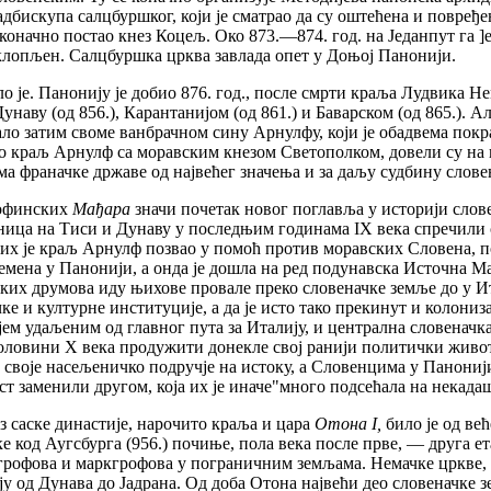
адбискупа салцбуршког, који је сматрао да су оштећена и повређ
 коначно постао кнез Коцељ. Око 873.—874. год. на Једанпут га ]
 склопљен. Салцбуршка црква завлада опет у Доњој Панонији.
је. Панонију је добио 876. год., после смрти краља Лудвика Нем
наву (од 856.), Карантанијом (од 861.) и Баварском (од 865.). 
ало затим своме ванбрачном сину Арнулфу, који је обадвема покр
одио краљ Арнулф са моравским кнезом Светополком, довели су н
ама франачке државе од највећег значења и за даљу судбину слове
рофинских
Мађара
значи почетак новог поглавља у историји сло
ца на Тиси и Дунаву у последњим годинама IX века спречили с
 их је краљ Арнулф позвао у помоћ против моравских Словена, п
лемена у Панонији, а онда је дошла на ред подунавска Источна М
ких друмова иду њихове провале преко словеначке земље до у Ит
е и културне институције, а да је исто тако прекинут и колониз
јем удаљеним од главног пута за Италију, и централна словеначк
половини X века продужити донекле свој ранији политички живо
и своје насељеничко подручје на истоку, а Словенцима у Панонији
аст заменили другом, која их је иначе"много подсећала на некада
з саске династије, нарочито краља и цара
Отона I,
било је од већ
е код Аугсбурга (956.) почиње, пола века после прве, — друга е
грофова и маркгрофова у пограничним земљама. Немачке цркве, 
у од Дунава до Јадрана. Од доба Отона највећи део словеначке з