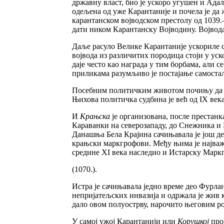
државну власт, био је ускоро угушен и Ада
одељена од уже Карантаније и почела је да
карантанском војводском престолу од 1039.—
дати ником Карантанску Војводину. Војво
Даље расуло Велике Карантаније ускориле с
војвода из различитих породица стоји у уск
даје често као награда у тим борбама, али
приликама разумљиво је постајање самоста
Посебним политичким животом почињу да ж
Њихова политичка судбина је већ од IX века
И
Крањска
је организована, после престанк
Караванки на северозападу, до Снежника и Го
Данашња Бела Крајина сачињавала је још де
крањски маркгрофови. Међу њима је најваж
средине XI века наследио и Истарску Маркг
(1070.).
Истра је сачињавала једно време део Фурла
непријатељских инвазија и одржала је жив 
дало овом полуострву, нарочито његовим р
У самој ужој Карантанији или
Корушкој
про