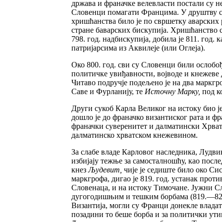
држава и франачке велевласти постали су н
Словенци помагати Францима. У друштву с њ
хришћанства било је по свршетку аварских р
стране баварских бискупија. Хришћанство с
798. год. надбискупија, добила је 811. год. 
патријарсима из Аквилеје (или Оглеја).
Око 800. год. сви су Словенци били ослобо
политичке увиђавности, војводе и кнежеве 
Читаво подручје подељено је на два маркгр
Саве и Фурланију, те
Источну Марку,
под к
Други сукоб Карла Великог на истоку био ј
дошло је до франачко византиског рата и фр
франачки суверенитет и далматински Хрват
далматинско хрватском кнежевином.
За слабе владе Карловог наследника, Лудви
избијају тежње за самосталношћу, као пос
кнез
Људевит,
чије је седиште било око Си
маркгрофа, дигао је 819. год. устанак прот
Словенаца, и на истоку Тимочане. Јужни Сл
дугогодишњим и тешким борбама (819.—822.
Византија, могли су Франци донекле владати
позадини то беше борба и за политички утиц