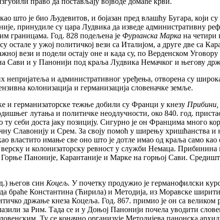
згубили право да постављају војводе домаће крви.
ао што је био Људевитов, и бојазан пред влашћу Бугара, који су 
није, принудиле су цара Лудвика да изведе административну рефо
им границама. Год. 828 подељена је
Фурланска Марка
на четири 
су остале у ужој политичкој вези са Италијом, а друге две са К
ажној вези и подели остају оне и када су, по Верденском Уговору
 на Сави и у Панонији под краља Лудвика Немачког и његову држ
непријатеља и административног уређења, отворена су широка 
тензивна колонизација и германизација словеначке земље.
ске и германизаторске тежње добили су Франци у кнезу
Прибини
дишњег лутања и политичке неодлучности, око 840. год. пристао
 ту себи доста јаку позицију. Сигурно је он Францима много кор
очну Славонију и Срем. За своју помоћ у ширењу хришћанства и н
као властито имање све оно што је дотле имао од краља само као
ћу верску и колонизаторску ревност у служби Немаца. Прибинин
 Горње Паноније, Карантаније и Марке на горњој Сави. Средиште 
д.) његов син
Коцељ.
У почетку продужио је германофилски курс с
ада браће Константина (Ћирила) и Методија, из Моравске ширит
литичко држање кнеза Коцеља. Год. 867. примио је он са великом
лазили за Рим. Тада се и у Доњој Панонији почела уводити слове
ловенским. Ту се коначно организује Методијева панонска архиди