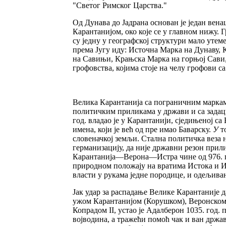
"Светог Римског Царства."
Од Дунава до Јадрана основан је један вен
Карантанијом, око које се у главном нижу. 
су једну у географској структури мало утем
према Југу иду: Источна Марка на Дунаву,
на Савињи, Крањска Марка на горњој Сави,
грофовства, којима стоје на челу грофови 
Велика Карантанија са пограничним маркама 
политичким приликама у држави и са задаци
год. владао је у Карантанији, сједињеној с
имена, који је већ од пре имао Баварску.
У
т
словеначкој земљи. Стална политичка веза 
германизацију, да није државни резон прили
Карантанија—Верона—Истра чине од 976. год.
природном положају на вратима Истока и И
власти у рукама једне породице, и одељива
Јак удар за распадање Велике Карантаније д
ужом Карантанијом (Корушком), Веронском
Копрадом II, устао је Адалберон 1035. год.
војводина, а тражећи помоћ чак и ван држав