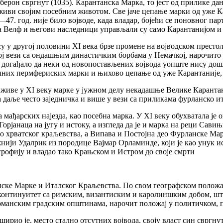
лберон свргнут (1035). Карантанска Марка, то јест од прилике д
 живи својим посебним животом. Све јаче цепање марки од уже Ка
47. год. није било војводе, када владар, бојећи се поновног пар
да Велф и његови наследници управљали су само Карантанијом 
у у другој половини XI века брзе промене на војводском прест
ој вези са ондашњим династичким борбама у Немачкој, нарочито у
 се догађало да неки од новопостављених војвода уопште нису до
лних пермфериских марки и њихово цепање од уже Карантаније, 
иве у XI веку марке у јужном делу некадашње Велике Карантан
 даље често заједничка и више у вези са приликама фурланско ит
а мађарских најезда, као посебна марка. У XI веку обухватала је 
рјанаца на југу и истоку, а изгледа да је и марка на реци Савињ
о хрватског краљевства, а Випава и Постојна део Фурланске Ма
нији Удалрик из породице Вајмар Орламинде, који је као унук и
рофију и владао тако Крањском и Истром до своје смрти
нске Марке и Италског Краљевства. По свом географском положај
континуитет са римским, византиским и каролиншким добом, што 
оманским градским општинама, нарочит положај у политичком, п
ширио је, место стално отсутних војвода, своју власт син свргн