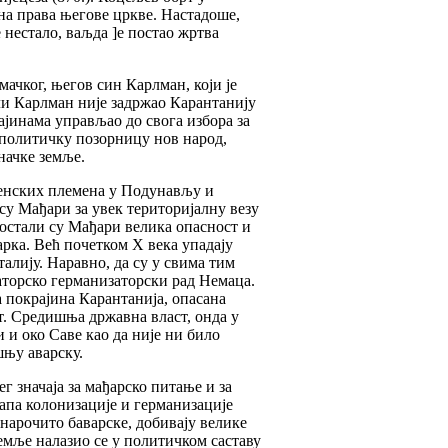
ена права његове цркве. Настадоше,
е нестало, ваљда ]е постао жртва
ачког, његов син Карлман, који је
Али Карлман није задржао Карантанију
ајинама управљао до свога избора за
а политичку позорницу нов народ,
начке земље.
венских племена у Подунављу и
у Мађари за увек територијалну везу
остали су Мађари велика опасност и
арка. Већ почетком X века упадају
алију. Наравно, да су у свима тим
аторско германизаторски рад Немаца.
а покрајина Карантанија, опасана
т. Средишња државна власт, онда у
 и око Саве као да није ни било
шњу аварску.
ег значаја за мађарско питање и за
тапа колонизације и германизације
нарочито баварске, добивају велике
емље налазио се у политичком саставу