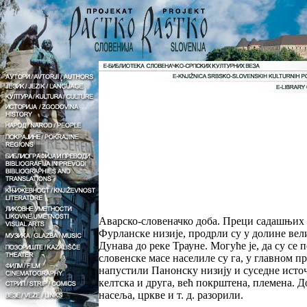
Аварско-словеначко доба. Преци садашњих С
Фурланске низије, продрли су у долине вели
Дунава до реке Трауне. Могуће је, да су се
словенске масе населиле су га, у главном п
напустили Панонску низију и суседне исто
келтска и друга, већ покрштена, племена.
насеља, цркве и т. д. разорили.