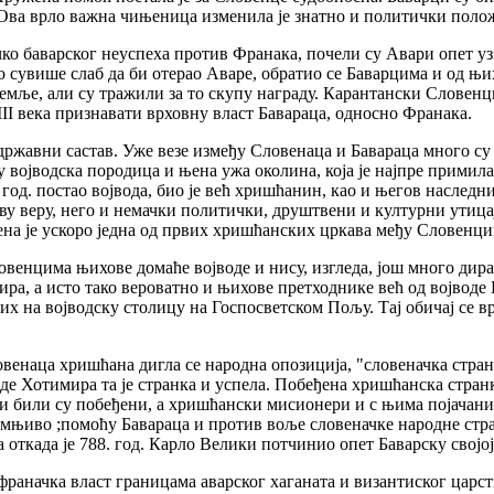
 Ова врло важна чињеница изменила је знатно и политички полож
чко баварског неуспеха против Франака, почели су Авари опет у
о сувише слаб да би отерао Аваре, обратио се Баварцима и од њ
емље, али су тражили за то скупу награду. Карантански Словен
III века признавати врховну власт Бавараца, односно Франака.
ржавни састав. Уже везе између Словенаца и Бавараца много су
у војводска породица и њена ужа околина, која је најпре примила
0. год. постао војвода, био је већ хришћанин, као и његов насл
ову веру, него и немачки политички, друштвени и културни утиц
на је ускоро једна од првих хришћанских цркава међу Словенци
енцима њихове домаће војводе и нису, изгледа, још много дира
ира, а исто тако вероватно и њихове претходнике већ од војводе
 их на војводску столицу на Госпосветском Пољу. Тај обичај се в
енаца хришћана дигла се народна опозиција, "словеначка странка
де Хотимира та је странка и успела. Побеђена хришћанска странк
ни били су побеђени, а хришћански мисионери и с њима појачани
умњиво ;помоћу Бавараца и против воље словеначке народне стра
а откада је 788. год. Карло Велики потчинио опет Баварску својој
раначка власт границама аварског хаганата и византиског царст