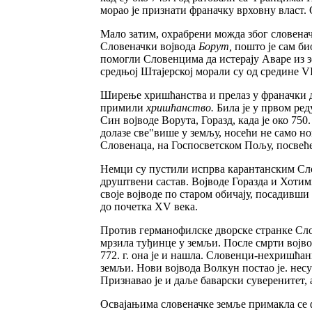
морао је признати франачку врховну власт.
Мало затим, охрабрени можда због словена
Словеначки војвода
Борут,
пошто је сам би
помогли Словенцима да истерају Аваре из з
средњој Штајерској морали су од средине V
Ширење хришћанства и прелаз у франачки д
примили
хришћанство.
Била је у првом ред
Син војводе Ворута, Горазд, када је око 75
долазе све"више у земљу, носећи не само н
Словенаца, на Госпосветском Пољу, посвеће
Немци су пустили испрва карантанским Слов
друштвени састав. Војводе Горазда и Хотим
своје војводе по старом обичају, посадивши
до почетка XV века.
Против германофилске дворске странке Слов
мрзила туђинце у земљи. После смрти војво
772. г. она је и нашла. Словенци-нехришћа
земљи. Нови војвода Волкун постао је. нес
Признавао је и даље баварски суверенитет, 
Освајањима словеначке земље примакла се ф