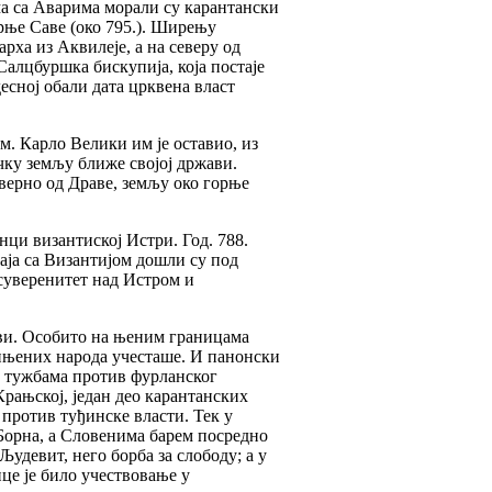
ма са Аварима морали су карантански
рње Саве (око 795.). Ширењу
рха из Аквилеје, а на северу од
алцбуршка бискупија, која постаје
 десној обали дата црквена власт
м. Карло Велики им је оставио, из
чку земљу ближе својој држави.
еверно од Драве, земљу око горње
нци византиској Истри. Год. 788.
шаја са Византијом дошли су под
суверенитет над Истром и
ави. Особито на њеним границама
ињених народа учесташе. И панонски
са тужбама против фурланског
Крањској, један део карантанских
 против туђинске власти. Тек у
Борна, а Словенима барем посредно
Људевит, него борба за слободу; а у
нце је било учествовање у