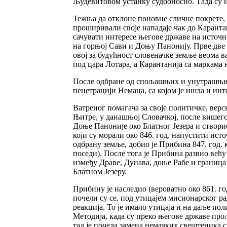
Људевитовом устанку судбоносно. Тада су и
Тежња да отклоне поновне сличне покрете, к
проширивали своје нападаје чак до Каранта
сачувати интересе његове државе на источн
на горњој Сави и Доњу Панонију. Прве две 
овој за будућност словеначке земље веома в
под цара Лотара, а Карантанија са маркама
После одбране од спољашњих и унутрашњих 
пенетрацији Немаца, са којом је ишла и ин
Ватреног помагача за своје политичке, вер
Њитре, у данашњој Словачкој, после вишего
Доње Паноније око Блатног Језера и створио
који су морали око 846. год. напустити ист
одбрану земље, добио је Прибина 847. год. 
поседи). После тога је Прибина развио ве
између Драве, Дунава, доње Рабе и граница
Блатном Језеру.
Прибину је наследио (вероватно око 861. го
почели су се, под утицајем мисионарског р
реакција. То је имало утицаја и на даље по
Методија, када су преко његове државе про
тад је почела замена немачких свештеника с