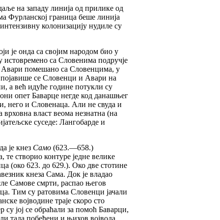
даље на западу линија од прилике од
ема Фурланској граница беше линија
 интензивну колонизацију нудиле су
ји је онда са својим народом био у
су истовремено са Словенима подручје
у Авари помешано са Словенцима, у
. појавише се Словенци и Авари на
ни, а већ идуће године потукли су
у они опет Баварце негде код данашњег
, него и Словенаца. Али не свуда и
а врховна власт веома незнатна (на
ијатељске суседе: Лангобарде и
да је кнез
Само
(623.—658.)
, те створио контуре једне велике
 (око 623. до 629.). Око две стотине
везник кнеза Сама. Док је владао
сле Самове смрти, распао његов
аца. Тим су ратовима Словенци јачали
нске војводине траје скоро сто
р су јој се обраћали за помоћ Баварци,
или тада побеђени и њихов војвода