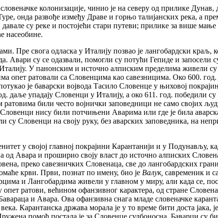
словеначке колонизације, чинио је на северу од прилике Дунав, 
уре, онда развође између Драве и горњо талијанских река, а пр
 давале су реке и постојећи стари путеви; прилике за више мање
ће насеобине.
и. Пре свога одласка у Италију позвао је лангобардски краљ, ко
а. Авари су се одазвали, помогли су потући Гепиде и запосели 
 у Италију. У панонским и источно алписким пределима живели с
има опет ратовали са Словенцима као савезницима. Око 600. год
. потукао је баварски војвода Тасило Словенце у њиховој покраји
. даље упадају Словенци у Италију, а око 611. год. победили с
м ратовима били често војнички заповедници не само својих људи
где Словенци нису били потчињени Аварима или где је била аварск
и су Словенци на своју руку, без аварских заповедника, на непр
нитет у својој главној покрајини Карантанији и у Подунављу, ка
а од Авара и проширио своју власт до источно алписких Словена
ена, преко савезничких Словенаца, све до лангобардских граница
омаће крви. Први, познат по имену, био је
Валук,
савременик и са
рцима и Лангобардима живели у главном у миру, али када се, по
у опет ратови, већином офанзивног карактера, од стране Словен
Бавараца и Авара. Ова офанзивна снага младе словеначке каранта
века. Карантанска држава морала је у то време бити доста јака, је
 Пружена помоћ постала је за Словенце судбоносна. Баварци су б