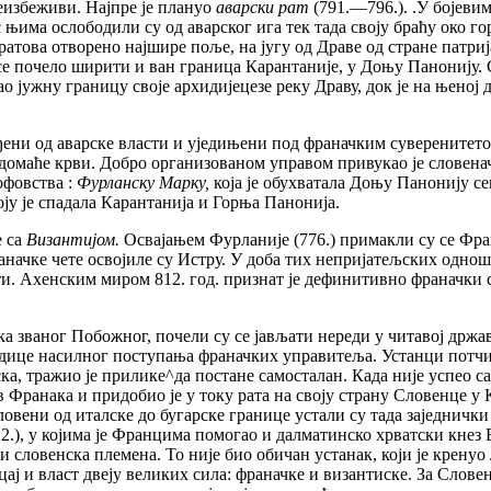
еизбеживи. Најпре је плануо
аварски рат
(791.—796.). .У бојеви
има ослободили су од аварског ига тек тада своју браћу око го
атова отворено најшире поље, на југу од Драве од стране патрија
е почело ширити и ван граница Карантаније, у Доњу Панонију. С
као јужну границу своје архидијецезе реку Драву, док је на њеној
ђени од аварске власти и уједињени под франачким суверенитето
домаће крви. Добро организованом управом привукао је словена
офовства :
Фурланску Марку,
која је обухватала Доњу Панонију с
оју је спадала Карантанија и Горња Панонија.
е са
Византијом.
Освајањем Фурланије (776.) примакли су се Фра
аначке чете освојиле су Истру. У доба тих непријатељских одно
и. Ахенским миром 812. год. признат је дефинитивно франачки 
ка званог Побожног, почели су се јављати нереди у читавој држ
ледице насилног поступања франачких управитеља. Устанци потч
ска, тражио је прилике^да постане самосталан. Када није успео 
ив Франака и придобио је у току рата на своју страну Словенце у 
овени од италске до бугарске границе устали су тада заједнички
), у којима је Францима помогао и далматинско хрватски кнез 
 словенска племена. То није био обичан устанак, који је кренуо 
ај и власт двеју великих сила: франачке и византиске. За Слове