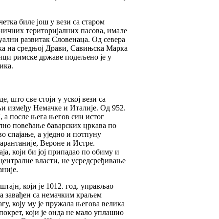
четка биле још у вези са старом
раничних територијалних пасова, имале
идуални развитак Словенаца. Од севера
рка на средњој Драви, Савињска Марка
ици римске државе подељено је у
ика.
, што све стоји у уској вези са
љи између Немачке и Италије. Од 952.
, а после њега његов син истог
ално повећање баварских цркава по
о спајање, а уједно и потпуну
Карантаније, Вероне и Истре.
а, који би јој припадао по обиму и
централне власти, не усредсређивање
аније.
тајн, који је 1012. год. управљао
а завађен са немачким краљем
гу, коју му је пружала његова велика
покрет, који је онда не мало уплашио