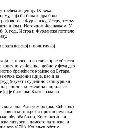
у трећем деценију IX века
рму, која би била кадра боље
грофовства : Фурланску, Истру, земљу
арантанијом и Источном Франачком. У
 843. год., Истра и Фурланска потпале
аву.
врата верској и политичкој
,
који је, прогнан из своје прве области
 коначно уз Франке, добио у феуд део
истио бранећи те крајеве од Бугара,
емачке колонизације, као и за
 феуд (изузети су једино салцбуршки
а погранична кнежевина ширила се
јој је било око Блатограда на
вога оца. Али ускоро (око 864. год.)
и словенски покрет и против немачка
 радошћу оба брата, Константина и
нска литургија наместо латинске, и
јецеза (870.). Коцељев обрт у