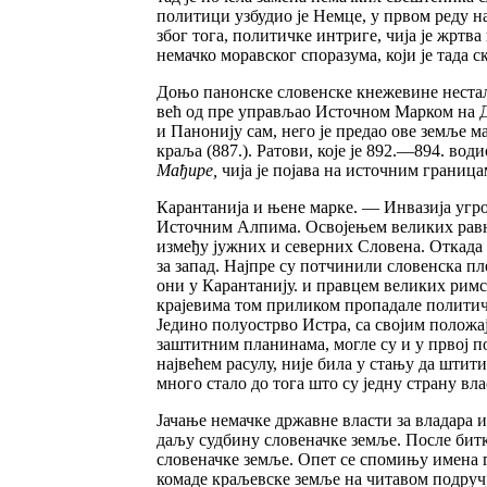
политици узбудио је Немце, у првом реду н
због тога, политичке интриге, чија је жртва
немачко моравског споразума, који је тада
Доњо панонске словенске кнежевине нестало 
већ од пре управљао Источном Марком на Ду
и Панонију сам, него је предао ове земље м
краља (887.). Ратови, које је 892.—894. в
Мађире,
чија је појава на источним границ
Карантанија и њене марке. — Инвазија уг
Источним Алпима. Освојењем великих равни
између јужних и северних Словена. Откада
за запад. Најпре су потчинили словенска п
они у Карантанију. и правцем великих римс
крајевима том приликом пропадале политичк
Једино полуострво Истра, са својим положа
заштитним планинама, могле су и у првој 
највећем расулу, није била у стању да штит
много стало до тога што су једну страну вл
Јачање немачке државне власти за владара и
даљу судбину словеначке земље. После битк
словеначке земље. Опет се спомињу имена 
комаде краљевске земље на читавом подручј