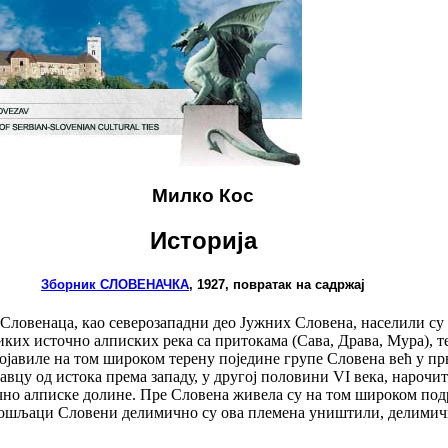
Милко Кос
Историја
Зборник СЛОВЕНАЧКА
, 1927, повратак на садржај
ловенаца, као северозападни део Јужних Словена, населили су 
ких источно алписких река са притокама (Сава, Драва, Мура), те
 појавиле на том широком терену поједине групе Словена већ у п
равцу од истока према западу, у другој половини VI века, нарочит
чно алписке долине. Пре Словена живела су на том широком под
 Дошљаци Словени делимично су ова племена уништили, делимичн