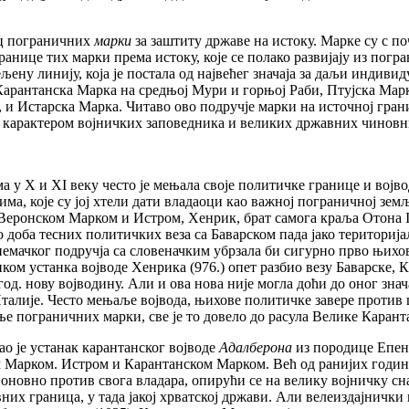
ац пограничних
марки
за заштиту државе на истоку. Марке су с по
Границе тих марки према истоку, које се полако развијају из пог
ељену линију, која је постала од највећег значаја за даљи индив
 Карантанска Марка на средњој Мури и горњој Раби, Птујска Ма
 и Истарска Марка. Читаво ово подручје марки на источној гран
са карактером војничких заповедника и великих државних чиновн
у X и XI веку често је мењала своје политичке границе и војводе
ма, које су јој хтели дати владаоци као важној пограничној зем
а Веронском Марком и Истром, Хенрик, брат самога краља Отона I
о доба тесних политичких веза са Баварском пада јако териториј
немачког подручја са словеначким убрзала би сигурно прво њихов
ком устанка војводе Хенрика (976.) опет разбио везу Баварске, 
 нову војводину. Али и ова нова није могла доћи до оног значај
талије. Често мењаље војвода, њихове политичке завере против 
ње пограничних марки, све је то довело до расула Велике Карант
ао је устанак карантанског војводе
Адалберона
из породице Епенш
 Марком. Истром и Карантанском Марком. Већ од ранијих годин
 поновно против свога владара, опирући се на велику војничку сна
них граница, у тада јакој хрватској држави. Али велеиздајнички 