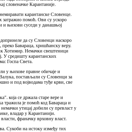
ај словеначке Карантаније.
знемиравати карантанске Словенце.
их затражио помоћ. Ови су ускоро
ци и њихови суседи у данашњој
 допринеле да су Словенци наскоро
, преко Бавараца, хришћанску веру.
едник Хотимир. Немачки свештеници
ај. У средишту карантанских
ма: Госпа Света.
ли у њихове правне обичаје и
 Валука, постављали су Словенци за
ршио и под војводама туђе крви, све
". која се држала старе вере и
а тражила је помоћ код Бавараца и
 немачки утицај добили су превласт у
нке, владар у Карантанији.
 власти, франачку врховну власт.
ва. Сукоби на истоку између тих