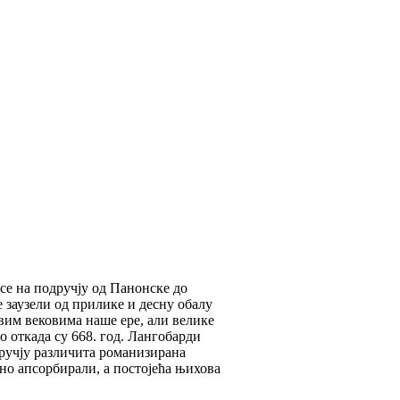
се на подручју од Панонске до
 заузели од прилике и десну обалу
рвим вековима наше ере, али велике
о откада су 668. год. Лангобарди
ручју различита романизирана
о апсорбирали, а постојећа њихова