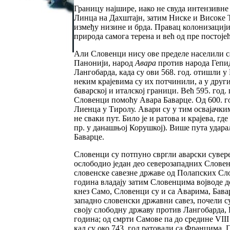
Границу најшире, иако не свуда интензивне 
Линца на Дахштајн, затим Ниске и Високе Т
између низине и брда. Правац колонизацији
природа самога терена и већ од пре постоје
Али Словенци нису ове пределе населили сам
Панонији, народ
Авара
против народа Гепид
Лангобарда, када су ови 568. год. отишли
неким крајевима су их потчинили, а у друг
баварској и италској граници. Већ 595. год
Словенци помоћу Авара Баварце. Од 600. год
Лиенца у Тиролу. Авари су у тим освајачки
не сваки пут. Било је и ратова и крајева, 
пр. у данашњој Корушкој). Више пута ударал
Баварце.
Словенци су потпуно свргли аварски сувере
ослободио један део северозападних Словен
словенске савезне државе од Полапских Слов
година владају затим Словенцима војводе д
кнез Само, Словенци су и са Аварима, Бава
западно словенски државни савез, почели с
своју слободну државу против Лангобарда, 
година; од смрти Самове па до средине VIII 
кад су око 743. год ратовали са Францима.