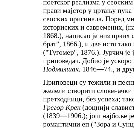
поетског реализма у сеоским
прави мајстор у цртању пука
сеоских оригинала. Поред м
историских и савремених, (на
1868.), написао је низ првих
брат", 1866.), и две исто так
("Тугомер", 1876.). Јурчич је
приповедач. Добио је ускоро
Подмилшак,
1846—74., и дру
Приповеци су тежили и пес
желели створити словеначки 
претходници, без успеха; та
Грегор Крек
(доцнији славис
(1839—1906.); још најбоље ј
романтични еп ("Зора и Сунц