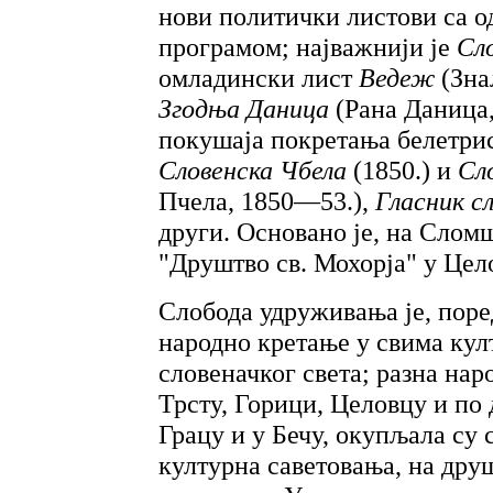
нови политички листови са 
програмом; најважнији је
Сл
омладински лист
Ведеж
(Зна
Згодња Даница
(Рана Даница,
покушаја покретања белетри
Словенска Чбела
(1850.) и
Сл
Пчела, 1850—53.),
Гласник с
други. Основано је, на Слом
"Друштво св. Мохорја" у Цело
Слобода удруживања је, поре
народно кретање у свима ку
словеначког света; разна на
Трсту, Горици, Целовцу и по 
Грацу и у Бечу, окупљала су 
културна саветовања, на дру