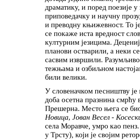
драматику, и поред поезије у
приповедачку и научну прозу,
и преводну књижевност. То је
се покаже иста вредност сло
културним језицима. Деценије
планови остварили, а неки се
сасвим извршили. Разумљиво 
тежњама и озбиљном настоја
били велики.
У словеначком песништву је 
доба осетна празнина смрћу 
Прешерна. Место њега се би
Новица, Јован Весел - Косес
села Моравче, умро као пенз
у Трсту), који је својим рет