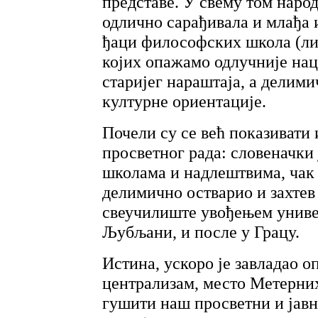
представе. У свему том наро
одлично сарађивала и млађа 
ђаци философских школа (лиц
којих опажамо одлучније нац
старијег нараштаја, а делим
културне ориентације.
Почели су се већ показивати 
просветног рада: словеначки 
школама и надлештвима, чак с
делимично остварио и захтев 
свеучилиште увођењем униве
Љубљани, и после у Грацу.
Истина, ускоро је завладао о
централизам, место Метерних
гушити наш просветни и јавни