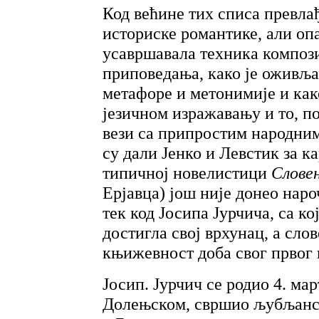
Код већине тих списа превла
историске романтике, али оп
усавршавала техника компози
приповедања, како је оживљ
метафоре и метонимије и како
језичном изражавању и то, по
вези са припростим народним
су дали Јенко и Левстик за к
типичној новелистици
Слове
Ерјавца) још није донео наро
тек код Јосипа Јурчича, са ко
достигла свој врхунац, а сло
књижевност доба свог првог 
Јосип. Јурчич се родио 4. ма
Долењском, свршио љубљанск