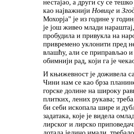
нестајао, а други су се тешк
као најважнији
Новице
и
Зго
Мохорја" је из године у годи
је још живео млади нараштај, 
пробудила и привукла на наро
привремено уклонити пред н
влашћу, али се приправљао и
обимнији рад, који га је чека
И књижевност је доживела са 
Чини нам се као брза планинс
горске долине на широку рав
плитких, лених рукава; треба
би себи ископала шире и дуб
задатака, које је видела омл
лирског и лирско приповедач
дотада једино имали, требало