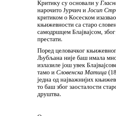
Критику су основали у
Гласн
нарочито Јурчич и
Јосип Ст
критиком о Косеском изазвао
књижевности са старо слове
самодршцем Блајвајсом, због
престати.
Поред целовачког књижевно
Љубљана није баш имала мно
излазиле још увек Блајвајсо
тамо и
Словенска Матица
(1
једна од најважнијих књижев
то баш због заосталости стар
друштва.