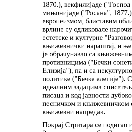
1870.), векфилијаде ("Господ
мињонијаде ("Росана", 1877.)
европеизмом, блиставим обли
врлине су одликовале нарочи
естетске и културне "Разгово
књижевнички нараштај, и њег
је обрачунавао са књижевни
противницима ("Бечки сонет
Елизија"), па и са некултур
политике ("Бечке елегије").
идеалним задацима списатељс
писаца и код јавности дубок
песничком и књижевничком 
књижевни напредак.
Покрај Стритара се подигао 