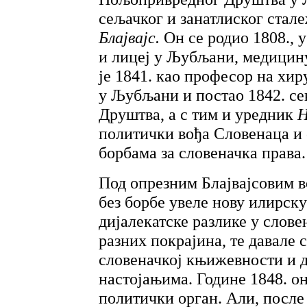
сељачког и занатлиског стал
Блајвајс.
Он се родио 1808., 
и лицеј у Љубљани, медицину
је 1841. као професор на хи
у Љубљани и постао 1842. с
Друштва, а с тим и уредник
Н
политички вођа Словенаца и с
борбама за словеначка права.
Под опрезним Блајвајсовим 
без борбе увеле нову илирску
дијалекатске разлике у слов
разних покрајина, те давале 
словеначкој књижевности и 
настојањима. Године 1848. он
политички орган. Али, после