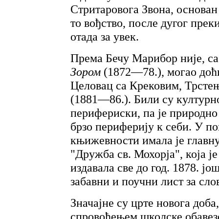
Стритаровога Звона, основа
то вођство, после дугог прек
отада за увек.
Према Бечу Марибор није, с
Зором
(1872—78.), могао доћи
Целовац са Крековим, Трсте
(1881—86.). Били су културн
перифериски, па је природно
брзо периферију к себи. У п
књижевности имала је главну
"Дружба св. Мохорја", која ј
издавала све до год. 1878. ј
забавни и поучни лист за сло
Значајне су црте новога доба
спровођењем школске обавезе