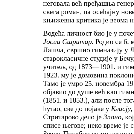
неговала већ пређашња генера
свега роман, па осећајну нов
књижевна критика је веома 
Водећа личност био је у поче
Јосии Сшритар.
Родио се 6. 
Лашча, свршио гимназију у Љ
старокласичне студије у Бечу
учитељ, од 1873—1901. и гим
1923. му је домовина поклон
Тамо је умро 25. новембра 19
објавио до душе већ као гим
(1851. и 1853.), али после то
ћутао, све до појаве у
Класју,
Стритарово дело је
Зпоно,
ко
списе његове; неко време је 
Звону.
Посебно су му изашле 