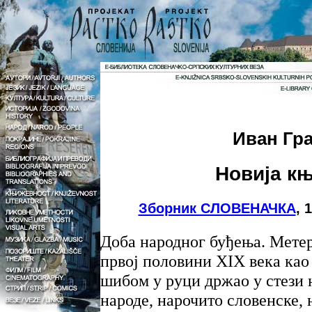
Иван Гр
Новија к
Зборник СЛОВЕНАЧКА
, 
Доба народног буђења. Метер
првој половини XIX века као
шибом у руци држао у стези 
народе, нарочито словенске, 