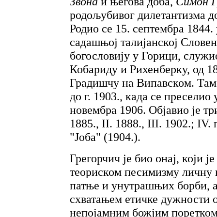
Звона
и његова доба,
Симон Г
родољубивог дилетантизма до
Родио се 15. септембра 1844
садашњој талијанској Словен
богословију у Горици, служио
Кобариду и Рихенберку, од 1
Градишчу на Випавском. Тамо
до г. 1903., када се преселио 
новембра 1906. Објавио је три
1885., II. 1888., III. 1902.; I
"Јоба" (1904.).
Грегорчич је био онај, који 
теориском песимизму личну н
патње и унутрашњих борби, а
схватањем етичке дужности 
непојамним божјим поретком 