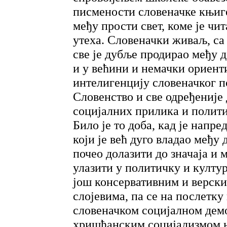
писмености словеначке књиг
међу прости свет, коме је чи
утеха. Словеначки живаљ, са
све је дубље продирао међу 
и у већини и немачки ориент
интелигенцију словеначког по
Словенство и све одређеније
социјалних прилика и полити
Било је то доба, кад је напр
који је већ дуго владао међу
почео долазити до значаја и
улазити у политичку и култу
још консервативним и верск
слојевима, па се на послетку
словеначком социјалном демо
хришћанским социјализмом н