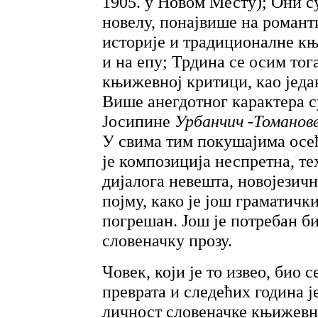
1905. у Новом Месту); Они с
новелу, понајвише на роман
историје и традиционалне књ
и на епу; Трдина се осим тог
књижевној критици, као једа
Више анегдотног карактера 
Јосипине
Урбанчич -Томанов
У свима тим покушајима осећ
је композиција неспретна, т
дијалога невешта, новојезичн
појму, како је још граматичк
погрешан. Још је потребан би
словеначку прозу.
Човек, који је то извео, био 
преврата и следећих година ј
личност словеначке књижевно