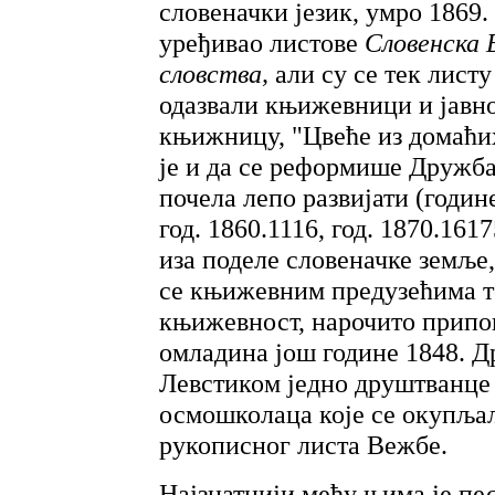
словеначки језик, умро 1869. 
уређивао листове
Словенска 
словства,
али су се тек лист
одазвали књижевници и јавнос
књижницу, "Цвеће из домаћих
је и да се реформише Дружба с
почела лепо развијати (године
год. 1860.1116, год. 1870.1617
иза поделе словеначке земље,
се књижевним предузећима те
књижевност, нарочито припов
омладина још године 1848. Др
Левстиком једно друштванц
осмошколаца које се окупљал
рукописног листа Вежбе.
Најзнатнији међу њима је п