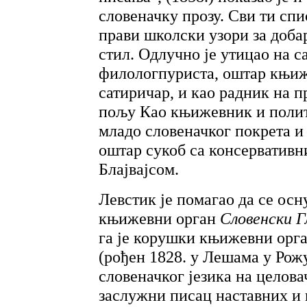
словеначку прозу. Сви ти сп
прави школски узори за доба
стил. Одлучно је утицао на с
филологпуриста, оштар књи
сатиричар, и као радник на 
пољу Као књижевник и полит
младо словеначког покрета и 
оштар сукоб са консервативн
Блајвајсом.
Левстик је помагао да се осн
књижевни орган
Словенски 
га је корушки књижевни орг
(рођен 1828. у Лешама у Рожу
словеначког језика на целова
заслужни писац наставних и