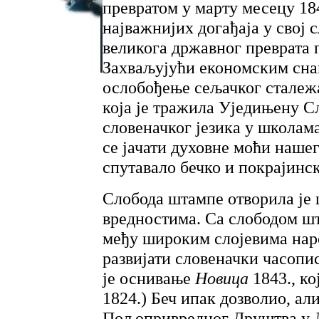
превратом у марту месецу 184
најважнијих догађаја у свој 
великога државног преврата 
Захваљујући економским снаг
ослобођење сељачког сталежа
која је тражила Уједињену С
словеначког језика у школам
се јачати духовне моћи нашег
спутавало бечко и покрајинс
Слобода штампе отворила је
вредностима. Са слободом шт
међу широким слојевима наро
развијати словеначки часопи
је оснивање
Новица
1843., ко
1824.) Беч ипак дозволио, ал
Пољопривредног Друштва у 