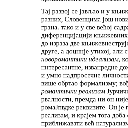
Тај развој се јављао и у књи
разних, Словенцима још нов
грана. тако и у све већој сад
диференцијацији књижевних 
до израза две књижевнеструје
друге, а доцннје утихој, али 
новоромантики
идеализам,
к
ннтересантне, изванредне до
и умно надпросечне личности,
више обртао формализму; вођ
романтички реализам
Јурчич
рвалности, премда ни он ниј
ромаЈпвдке реквизите. Он је 
реализам, и крајем тога доба 
приближавати већ натурализм