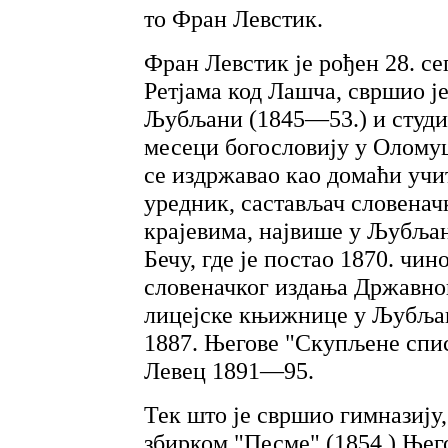
то Фран Левстик.
Фран Левстик је рођен 28. с
Ретјама код Лашча, свршио је
Љубљани (1845—53.) и студи
месеци богословију у Оломуц
се издржавао као домаћи учи
уредник, састављач словеначк
крајевима, највише у Љубљан
Бечу, где је постао 1870. чи
словеначког издања Државног
лицејске књижнице у Љубљани
1887. Његове "Скупљене списе
Левец 1891—95.
Тек што је свршио гимназију
збирком "Песме" (1854.) Њег