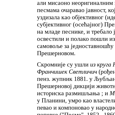
али мисаоно неоригиналним 
песмама очаравао јавност, која
уздизала као објективног (ид
субјективног (осећајног) Пр
на младе песнике, и требало 
освестили и полако пошли из
самовоље за једноставношћу 
Прешерновом.
Скромније су ушли
из круга
Франчишек Светличич
(рођен
пенз. жупник 1881. у Љубљан
Прешерновој дикцији животн
историска размишљања ; и
М
у Планини, умро као властели
певао и компоновао у народ
попевке ("Песме", 1852., 186