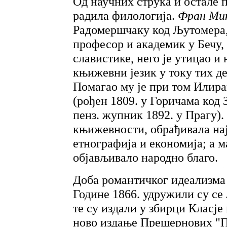
Од научних струка и остале п
радила филологија.
Фран Ми
Радомершчаку код Љутомера,
професор и академик у Бечу, 
славистике, него је утицао и 
књижевни језик у току тих де
Помагао му је при том Илир
(рођен 1809. у Горичама код
пенз. жупник 1892. у Прагу)
књижевности, обрађивала нај
етнографија и економија; а 
објављивало народно благо.
Доба романтичког идеализма 
Године 1866. удружили су се
те су издали у збирци Класје 
ново издање Прешернових "П