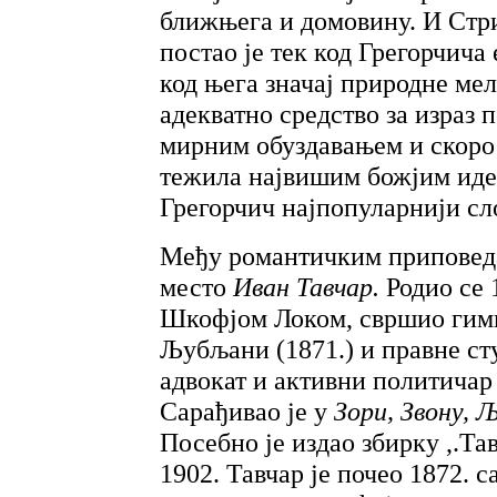
ближњега и домовину. И Стри
постао је тек код Грегорчича
код њега значај природне ме
адекватно средство за израз п
мирним обуздавањем и скоро
тежила највишим божјим идеа
Грегорчич најпопуларнији сл
Међу романтичким приповеда
место
Иван Тавчар.
Родио се 
Шкофјом Локом, свршио гимн
Љубљани (1871.) и правне сту
адвокат и активни политичар 
Сарађивао је у
Зори, Звону,
Посебно је издао збирку ,.Та
1902. Тавчар је почео 1872. 