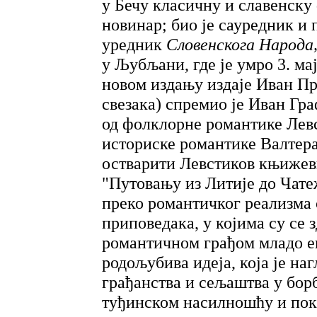
у Бечу класичну и славенску
новинар; био је сауредник и 
уредник
Словенскога Народа
у Љубљани, где је умро 3. ма
новом издању издаје Иван При
свезака) спремио је Иван Гр
од фолклорне романтике Лев
историске романтике Валтера
остварити Левстиков књижев
"Путовању из Литије до Чатеж
преко романтичког реализма 
приповедака, у којима су се
романтичном грађом младо е
родољубива идеја, која је на
грађанства и сељаштва у бор
туђинском насилношћу и пок