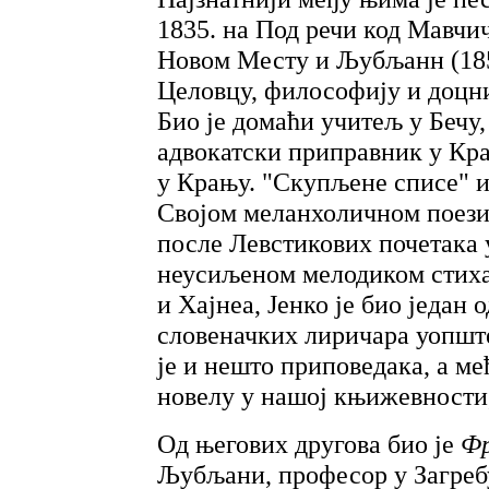
1835. на Под речи код Мавчи
Новом Месту и Љубљанн (1855
Целовцу, философију и доцни
Био је домаћи учитељ у Бечу,
адвокатски приправник у Кра
у Крању. "Скупљене списе" и
Својом меланхоличном поезиј
после Левстикових почетака 
неусиљеном мелодиком стиха
и Хајнеа, Јенко је био један 
словеначких лиричара уопште
је и нешто приповедака, а м
новелу у нашој књижевности,
Од његових другова био је
Фр
Љубљани, професор у Загребу