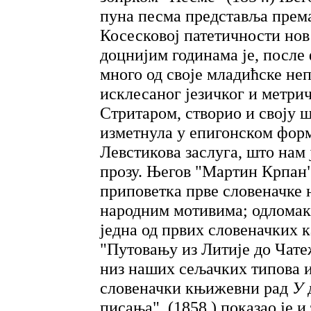
пуна песма представља прем
Косесковој патетичности нов
доцнијим годинама је, после
много од своје младићске неп
исклесаног језичког и метрич
Стритаром, створио и своју ш
изметнула у епигонском форм
Левстикова заслуга, што нам 
прозу. Његов "Мартин Крпан" 
приповетка прве словеначке 
народним мотивима; одломак "
једна од првих словеначких 
"Путовању из Литије до Чатеж
низ наших сељачких типова и
словеначки књижевни рад
У
писања", (1858.) показао је и