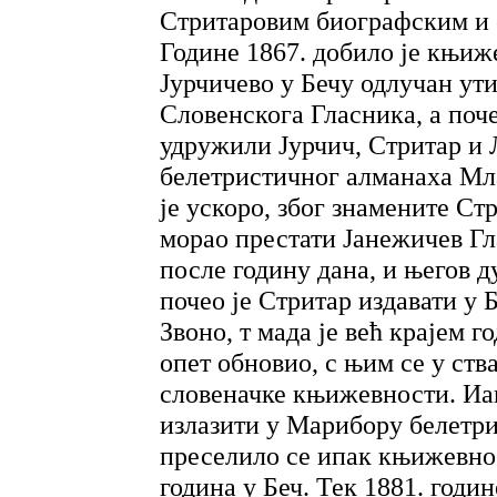
Стритаровим биографским и 
Године 1867. добило је књиж
Јурчичево у Бечу одлучан ут
Словенскога Гласника, а поче
удружили Јурчич, Стритар и 
белетристичног алманаха Мла
је ускоро, због знамените Ст
морао престати Јанежичев Гл
после годину дана, и његов д
почео је Стритар издавати у
Звоно, т мада је већ крајем г
опет обновио, с њим се у ств
словеначке књижевности. Иак
излазити у Марибору белетри
преселило се ипак књижевно 
година у Беч. Тек 1881. годин