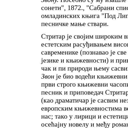
сонети", 1872., "Сабрани спи
омладинских књига "Под Липо
песничке мање ствари.
Стритар је својим широким 
естетским расуђивањем висо
савременике (познавао је све
језике и књижевности) и при
чак и пи природи њему сасви
Звон
је био водећи књижевни
први строго књижевни часоп
песник и приповедач Стритар
(као драматичар је сасвим нез
европским књижевностима ве
нас; тако у лирици и естети
осећајну новелу и међу рома