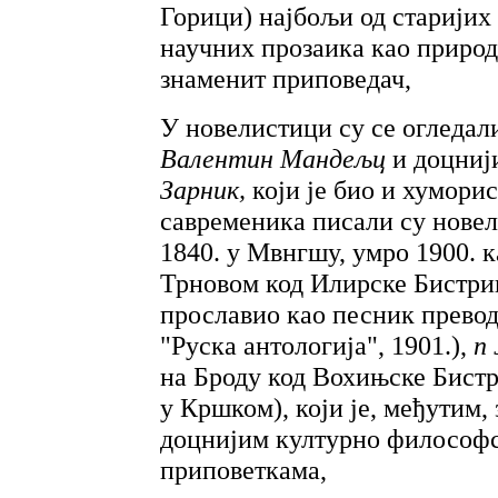
Горици) најбољи од старијих
научних прозаика као природ
знаменит приповедач,
У новелистици су се огледал
Валентин Мандељц
и доцниј
Зарник,
који је био и хумори
савременика писали су нове
1840. у Мвнгшу, умро 1900. 
Трновом код Илирске Бистриц
прославио као песник превод
"Руска антологија", 1901.),
п
на Броду код Вохињске Бистр
у Кршком), који је, међутим,
доцнијим културно философ
приповеткама,