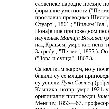
словенске народне поезије п
формалне уметности ("Песме"
прославио преводима Шилеро
Стуарт", 1861.; "Виљем Тел", 
Понајвише приповедном песн
научењак
Матија Ваљавец
(
над Крањем, умро као пенз. 
Загребу ; "Песме", 1855.). Он
("Зора и сунца", 1867.).
Са великим жаром, но у поче
бавили су се млади приповед
су успели
Лука Светец
(рође
Камника, нотар, умро 1921. у
оригинални приповедач
Јане
Менгшу, 1853—67. професор 