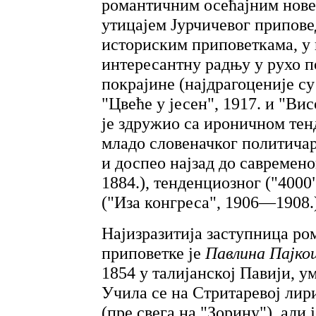
романтичним осећајним нове
утицајем Јурчичевог припов
историским приповеткама, у 
интересантну радњу у рухо п
покрајине (најдрагоценије су
"Цвеће у јесен", 1917. и "Ви
је здружио са ироничном те
младо словеначког политичар
и доспео најзад до савремен
1884.), тенденциозног ("4000
("Иза конгреса", 1906—1908.
Најизразитија заступница ро
приповетке је
Павлина Пајко
1854 у талијанској Павији, у
Учила се на Стритаревој лир
(пре свега на "Зорину"), али 