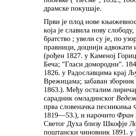
драмске покушаје.
Први је плод нове књижевнос
која је славила нову слободу
братство ; увели су је, по уз
правници, доцнији адвокати
(рођен 1827. у Каменој Гориц
Беча; "Гласи домородни". 184
1826. у Радославцима крај Љ
Врежицама; забаван зборник 
1863.). Међу осталим лирича
сарадник омладинског
Ведеж
прва словеначка песникиња
1819—53.), и нарочито
Фран
Светог Духа близу Шкофје Ло
поштански чиновник 1891. у Т