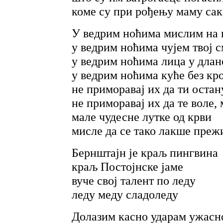
коме су при рођењу маму са
У ведрим ноћима мислим на 
у ведрим ноћима чујем твој с
у ведрим ноћима лица у дла
у ведрим ноћима куће без кр
не приморавај их да ти оста
не приморавај их да те воле,
мале чудесне лутке од крви
мисле да се тако лакше преж
Бернштајн је краљ пингвина
краљ Постојнске јаме
вуче свој талент по леду
леду меду сладоледу
Долазим касно ударам ужасн