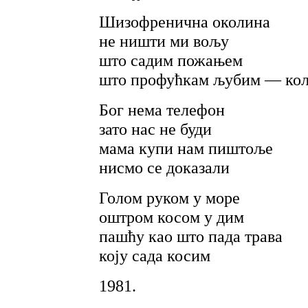
Шизофренична околина
не ништи ми вољу
што садим пожањем
што профућкам љубим — ко
Бог нема телефон
зато нас не буди
мама купи нам пиштоље
нисмо се доказали
Голом руком у море
оштром косом у дим
пашћу као што пада трава
коју сада косим
1981.