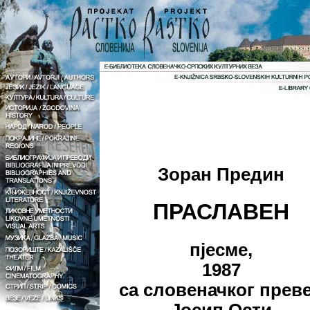
Зоран Предин
ПРАСЛАВЕН
пјесме,
1987
са словеначког прев
Јосип Ости