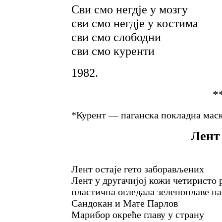
Сви смо негдје у мозгу
сви смо негдје у костима
сви смо слободни
сви смо куренти
1982.
*
*Курент — паганска покладна маск
Лент 
Лент остаје гето заборављених
Лент у другачијој кожи четиристо 
пластична огледала зеленоплаве на
Сандокан и Мате Парлов
Марибор окреће главу у страну