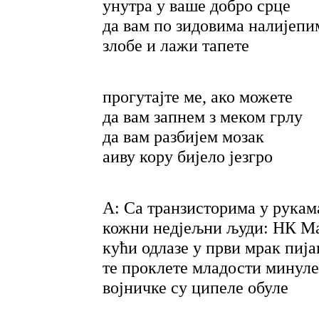
унутра у ваше добро срце
да вам по зидовима налијепи
злобе и лажи тапете
прогутајте ме, ако можете
да вам запнем з меком грлу
да вам разбијем мозак
аиву кору бијело језгро
А: Са транзисторима у рукама
кожни недјељни људи: НК Ма
кући одлазе у први мрак пија
те проклете младости минуле
војничке су ципеле обуле