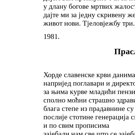
у длану богове мртвих жалос
дајте ми за једну скривену ж
живот нови. Тјеловјежбу три.
1981.
Прас
Хорде славенске крви данима
напријед поглавари и директ
за њима курве младићи пенз
сполно моћни страшно здрав
блага степе из прадавнине с
послије стотине генерација 
и по свим прописима
зајебали нам све што се зајеб