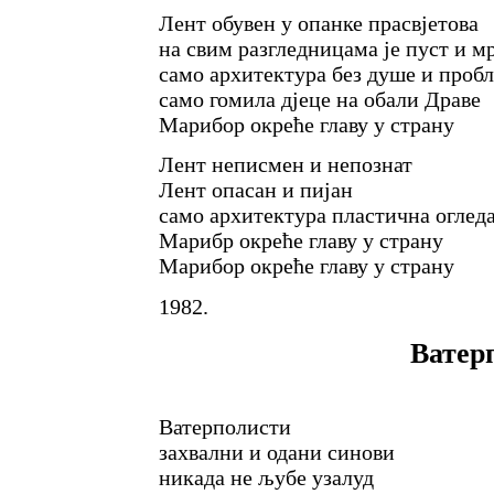
Лент обувен у опанке прасвјетова
на свим разгледницама је пуст и м
само архитектура без душе и проб
само гомила дјеце на обали Драве
Марибор окреће главу у страну
Лент неписмен и непознат
Лент опасан и пијан
само архитектура пластична оглед
Марибр окреће главу у страну
Марибор окреће главу у страну
1982.
Ватер
Ватерполисти
захвални и одани синови
никада не љубе узалуд