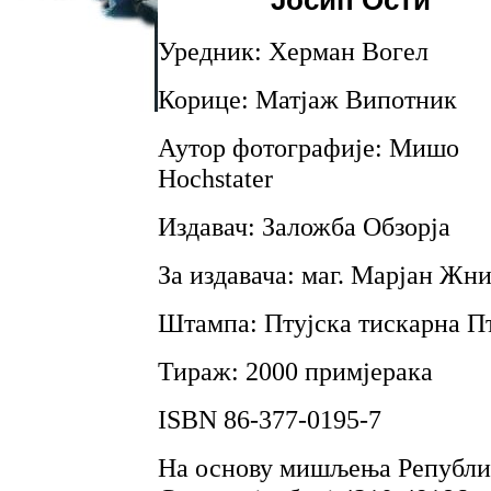
Уредник: Херман Вогел
Корице: Матјаж Випотник
Аутор фотографије: Мишо
Hochstater
Издавач: Заложба Обзорја
За издавача: маг. Марјан Жн
Штампа: Птујска тискарна Пт
Тираж: 2000 примјерака
ISBN 86-377-0195-7
На основу мишљења Републич