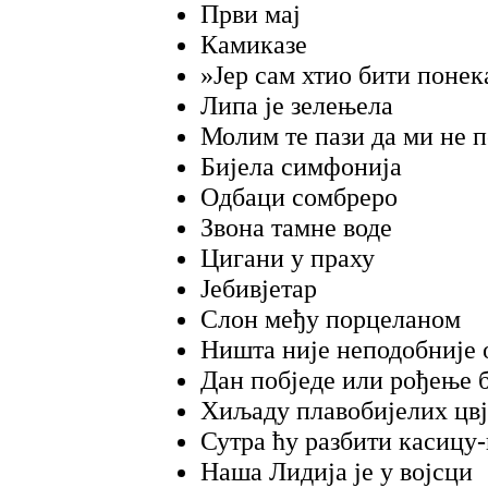
Први мај
Камиказе
»Јер сам хтио бити понек
Липа је зелењела
Молим те пази да ми не 
Бијела симфонија
Одбаци сомбреро
Звона тамне воде
Цигани у праху
Јебивјетар
Слон међу порцеланом
Ништа није неподобније 
Дан побједе или рођење 
Хиљаду плавобијелих цвј
Сутра ћу разбити касицу
Наша Лидија је у војсци