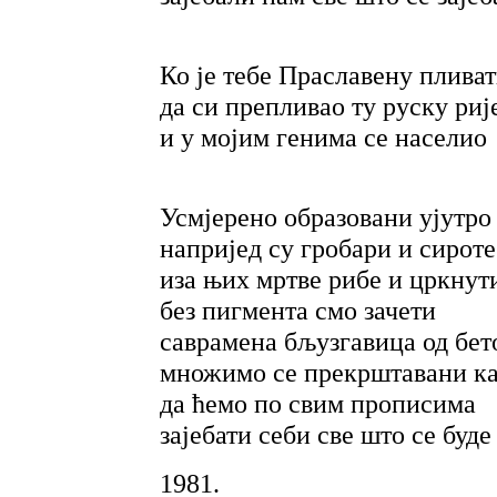
Ко је тебе Праславену плива
да си препливао ту руску риј
и у мојим генима се населио
Усмјерено образовани ујутро
напријед су гробари и сироте
иза њих мртве рибе и цркнут
без пигмента смо зачети
саврамена бљузгавица од бет
множимо се прекрштавани ка
да ћемо по свим прописима
зајебати себи све што се буде
1981.