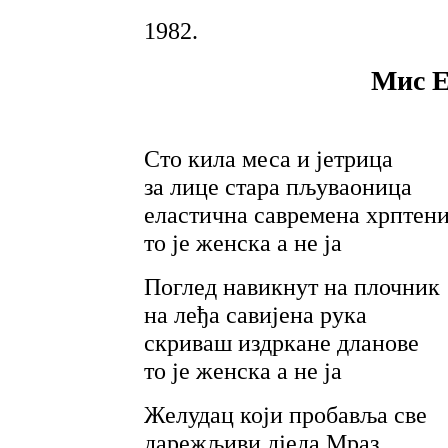
1982.
Мис Е
Сто кила меса и јетрица
за лице стара пљуваоница
еластична савремена хрптен
то је женска а не ја
Поглед навикнут на плочник
на леђа савијена рука
скриваш издркане дланове
то је женска а не ја
Желудац који пробавља све
дарежљиви дједа Мраз