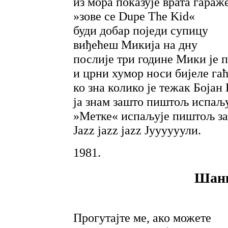
из мора показује врата гараж
»зове се Dupe The Kid«
буди добар поједи супицу
виђећеш Микија на дну
послије три године Мики је 
и црни хумор носи бијеле га
ко зна колико је тежак Бојан
ја знам зашто пиштољ испаљу
»Метке« испаљује пиштољ за
Jazz jazz jazz Јуууууули.
1981.
Шанк
Прогутајте ме, ако можете