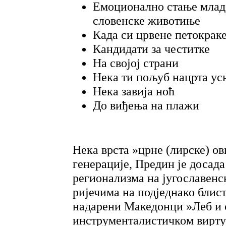
Емоционално стање младе
словенске животиње
Када си црвене петокрак
Кандидати за честитке
На својој страни
Нека ти пољуб нацрта ус
Нека завија ноћ
До виђења на плажи
Нека врста »црне (лирске) о
генерације, Предин је досад
регионализма на југославенск
ријечима на подједнако блист
надарени Македонци »Леб и 
инструменталистичком вирту