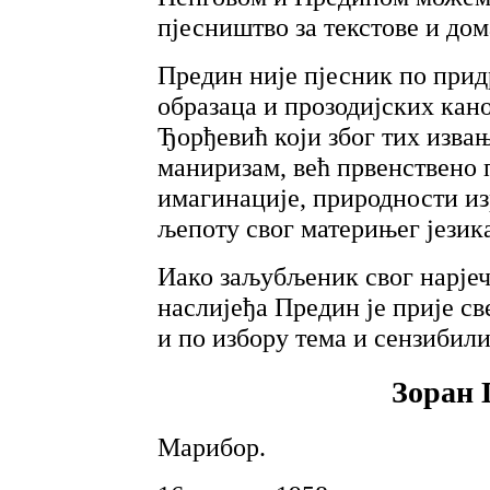
пјесништво за текстове и дом
Предин није пјесник по пр
образаца и прозодијских кано
Ђорђевић који због тих изва
маниризам, већ првенствено
имагинације, природности изр
љепоту свог материњег језик
Иако заљубљеник свог нарјечј
наслијеђа Предин је прије с
и по избору тема и сензибили
Зоран 
Марибор.