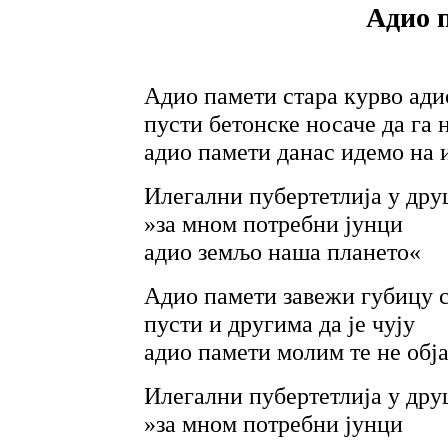
Адио 
Адио памети стара курво ади
пусти бетонске носаче да га 
адио памети данас идемо на и
Илегални пубертетлија у друш
»за мном потребни јунци
адио земљо наша плането«
Адио памети завежи губицу с
пусти и другима да је чују
адио памети молим те не обј
Илегални пубертетлија у друш
»за мном потребни јунци