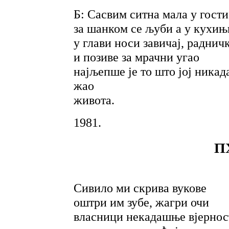
Б: Сасвим ситна мала у гост
за шанком се љуби а у кухињ
у глави носи завичај, радни
и позиве за мрачни угао
најљепше је то што јој никад
жао
живота.
1981.
П
Сивило ми скрива вукове
оштри им зубе, жагри очи
власници некадашње вјернос