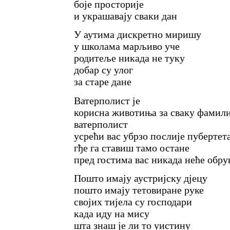
боје просторије
и украшавају сваки дан
У аутима дискретно миришу
у школама марљиво уче
родитеље никада не туку
добар су улог
за старе дане
Ватерполист је
корисна животиња за сваку фамили
ватерполист
усрећи вас убрзо послије пубертет
гђе га ставиш тамо остане
пред гостима вас никада неће обру
Пошто имају аустријску дјецу
пошто имају тетовиране руке
својих тијела су господари
када иду на мису
шта знаш је ли то уистину