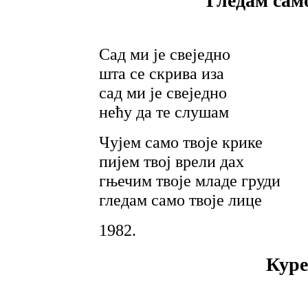
Гледам само
Сад ми је свеједно
шта се скрива иза
сад ми је свеједно
нећу да те слушам
Чујем само твоје крике
пијем твој врели дах
гњечим твоје младе груди
гледам само твоје лице
1982.
Куре