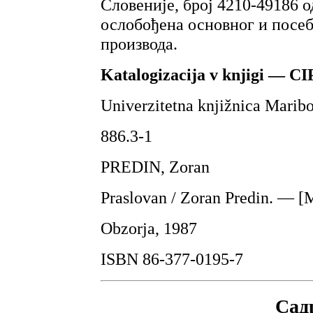
Словеније, број 4210-49186 од
ослобођена основног и посеб
производа.
Katalogizacija v knjigi — CI
Univerzitetna knjižnica Maribo
886.3-1
PREDIN, Zoran
Praslovan / Zoran Predin. — [M
Obzorja, 1987
ISBN 86-377-0195-7
Сад