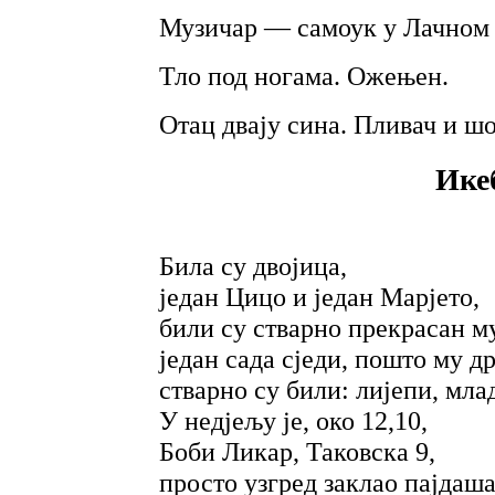
Музичар — самоук у Лачном
Тло под ногама. Ожењен.
Отац двају сина. Пливач и ш
Ике
Била су двојица,
један Цицо и један Марјето,
били су стварно прекрасан м
један сада сједи, пошто му д
стварно су били: лијепи, млад
У недјељу је, око 12,10,
Боби Ликар, Таковска 9,
просто узгред заклао пајдаш