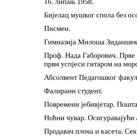
16. липањ 1958.
Бијелац мушког спола без ос
Писмен.
Гимназија Милоша Зиданшек
Проф. Нада Габорович. Прве 
први успјеси гитаром на морс
Абсолвент Педагошког факул
Фалирани студент.
Повремени јебивјетар. Пошта
Ноћни чувар. Осигуравајући 
Продавач плоча и касета. Се