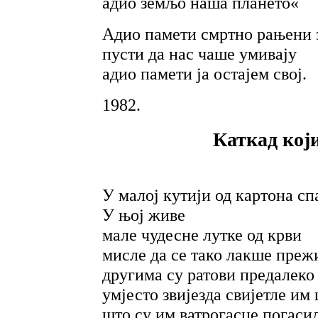
адио земљо наша плането«
Адио памети смртно рањени з
пусти да нас чаше умивају
адио памети ја остајем свој.
1982.
Каткад који
У малој кутији од картона сп
У њој живе
мале чудесне лутке од крви
мисле да се тако лакше преж
другима су ратови предалеко
умјесто звијезда свијетле им
што су им ватрогасце погаси