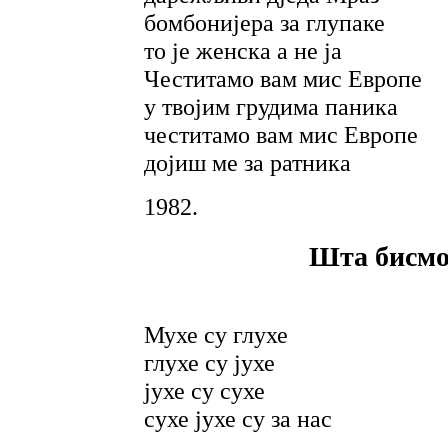
бомбонијера за глупаке
то је женска а не ја
Честитамо вам мис Европе
у твојим грудима паника
честитамо вам мис Европе
дојиш ме за ратника
1982.
Шта бисмо 
Мухе су глухе
глухе су јухе
јухе су сухе
сухе јухе су за нас