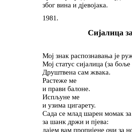
због вина и дјевојака.
1981.
Сијалица за
Мој знак распознавања је ру
Мој статус сијалица (за боље 
Друштвена сам жвака.
Растеже ме
и прави балоне.
Испљуне ме
и узима цигарету.
Сада се млад шарен момак з
за шанк држи и пјева:
дајем вам пропијене очи за н