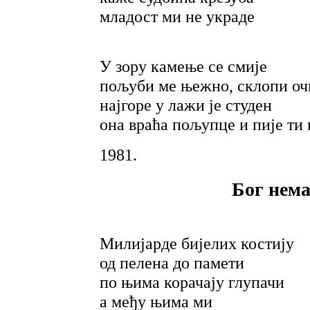
младост ми не украде
У зору камење се смије
пољуби ме њежно, склопи оч
најгоре у лажи је студен
она враћа пољупце и пије ти 
1981.
Бог нема
Милијарде бијелих костију
од пелена до памети
по њима корачају глупачи
а међу њима ми