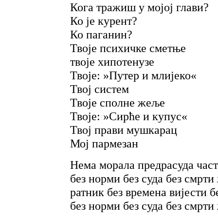
Кога тражиш у мојој глави?
Ко је курент?
Ко паганин?
Твоје психичке сметње
твоје хипотенузе
Твоје: »Путер и млијеко«
Твој систем
Твоје сполне жеље
Твоје: »Сирће и купус«
Твој прави мушкарац
Мој пармезан
Нема морала предрасуда час
без норми без суда без смрти
ратник без времена вијести б
без норми без суда без смрти