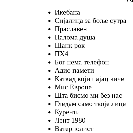
Икебана
Сијалица за боље сутра
Праславен
Палома душа
Шанк рок
ПХ4
Бог нема телефон
Адио памети
Каткад који пајац виче
Мис Европе
Шта бисмо ми без нас
Гледам само твоје лице
Куренти
Лент 1980
Ватерполист