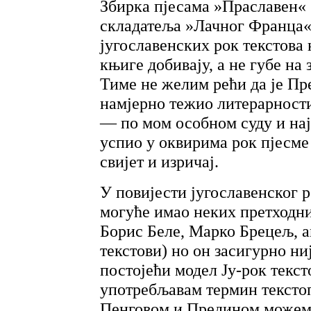
Збирка пјесама »Праславен« 
складатеља »Лачног Франца«
југославенских рок текстова
књиге добивају, а не губе на 
Тиме не желим рећи да је Пр
намјерно тежио литерарности,
— по мом особном суду и нај
успио у оквирима рок пјесме
свијет и изричај.
У повијести југославенског р
могуће имао неких претходни
Борис Беле, Марко Брецељ, 
текстови) но он засигурно ни
постојећи модел Ју-рок текс
употребљавам термин текстоп
Пенговом и Предином можемо