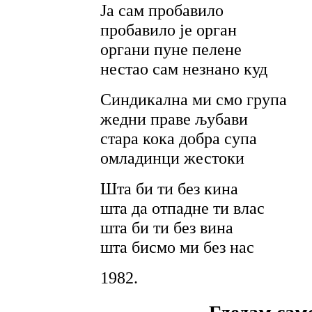
Ја сам пробавило
пробавило је орган
органи пуне пелене
нестао сам незнано куд
Синдикална ми смо група
жедни праве љубави
стара кока добра супа
омладинци жестоки
Шта би ти без кина
шта да отпадне ти влас
шта би ти без вина
шта бисмо ми без нас
1982.