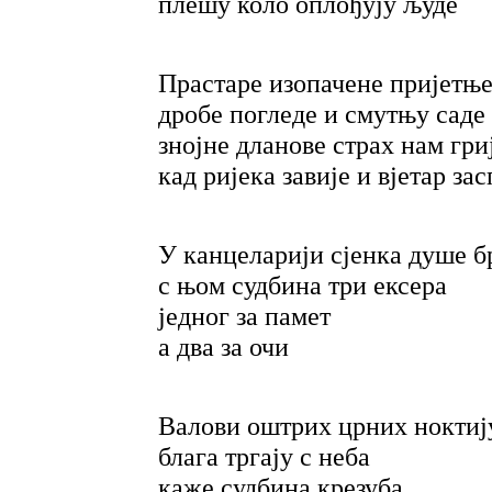
плешу коло оплођују људе
Прастаре изопачене пријетњ
дробе погледе и смутњу саде
знојне дланове страх нам гри
кад ријека завије и вјетар за
У канцеларији сјенка душе б
с њом судбина три ексера
једног за памет
а два за очи
Валови оштрих црних ноктиј
блага тргају с неба
каже судбина крезуба