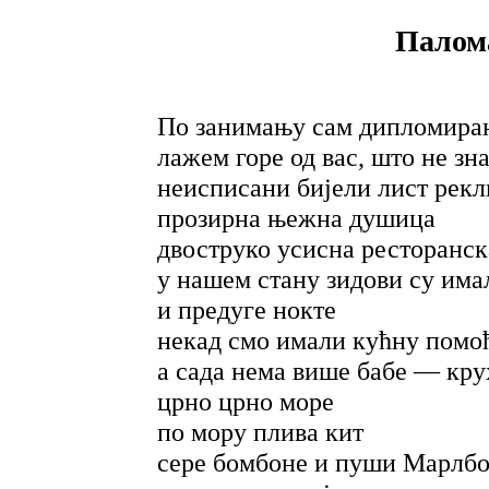
Палом
По занимању сам дипломиран
лажем горе од вас, што не зн
неисписани бијели лист рекл
прозирна њежна душица
двоструко усисна ресторанск
у нашем стану зидови су им
и предуге нокте
некад смо имали кућну помо
а сада нема више бабе — кру
црно црно море
по мору плива кит
сере бомбоне и пуши Марлб