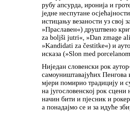
рубу апсурда, иронија и грот
једне неспутане осјећајности
истицању везаности уз свој з
»Праславен«) друштвено кри
za boljši jutri«, »Dan zmage al
»Kandidati za čestitke«) и а
исказа (»Slon med porcelanom
Ниједан словенски рок аутор
самоуништавајућих Пенгова 
мјери помирио традицију и с
на југословенској рок сцени 
начин бити и пјесник и рокер.
а понадајмо се и за идуће зби