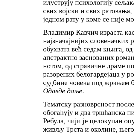
илуструју психологију сељака
свих војски и свих ратовања
једном рату у коме се није м
Владимир Кавчич израста кас
најзначајнијих словеначких 
обухвата већ седам књига, о
апстрактно заснованих рома
нотом, од стравичне драме 
разорених белогардејаца у 
судбине човека под жрвњем 
Одавде даље
.
Тематску разноврсност после
обогаћују и два тршћанска п
Ребула, чији је целокупан о
живљу Трста и околине, њего