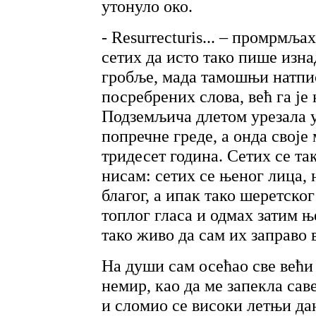
утонуло око.
- Resurrecturis... – промрмља
сетих да исто тако пише изна
гробље, мада тамошњи натпис
посребрених слова, већ га је
Подземљича длетом урезала у 
попречне греде, а онда своје 
тридесет година. Сетих се та
нисам: сетих се њеног лица, 
благог, а ипак тако шеретско
топлог гласа и одмах затим њ
тако живо да сам их заправо 
На души сам осећао све већи 
немир, као да ме запекла сав
и сломио се високи летњи дан