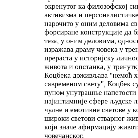
окренутог ка филозофској с
активизма и персоналистичке
нарочито у оним деловима св
форсиране конструкције да б
теза, у оним деловима, однос
изражава драму човека у тре
прераста у историјску личнос
живота и опстанка, у тренутк
Коцбека доживљава "немоћ х
савременом свету", Коцбек с
пуном унутрашње напетости и
најинтимније сфере људске л
чулне и емотивне светове у к
широки светови стварног жив
који значе афирмацију живота
човечанског.