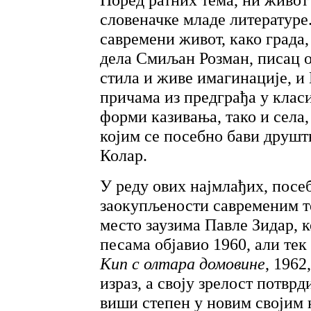
словеначке младе литературе.
савремени живот, како града,
дела Смиљан Розман, писац о
стила и живе имагинације, и
причама из предграђа у клас
форми казивања, тако и села
којим се посебно бави друшт
Колар.
У реду ових најмлађих, посе
заокупљености савременим т
место заузима Павле Зидар, к
песама објавио 1960, али те
Кип с олтара домовине
, 1962,
израз, а своју зрелост потвр
виши степен у новим својим