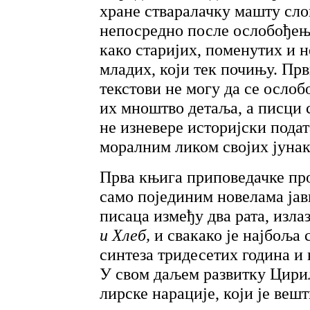
хране стваралачку машту сло
непосредно после ослобођења
како старијих, поменутих и 
младих, који тек почињу. Пр
текстови не могу да се ослоб
их мноштво детаља, а писци с
не изневере историјски подат
моралним ликом својих јунак
Прва књига приповедачке про
само појединим новелама јав
писаца између два рата, изла
и Хлеб,
и свакако је најбоља
синтеза тридесетих година и 
У свом даљем развитку Цири
лирске нарације, који је ве