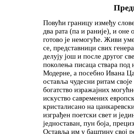
Пред
Повући границу између слове
два рата (па и раније), и он
готово је немогуће. Живи ум
се, представници свих генер
делују још и после другог све
поколења писаца ствара под
Модерне, а посебно Ивана Ца
оставља чудесни ритам своје
богатство изражајних могућн
искуство савремених европс
кристалисано на цанкаревски
изграђен поетски свет и једи
једноставан, пун боја, преци
Оставља им у баштину свој 