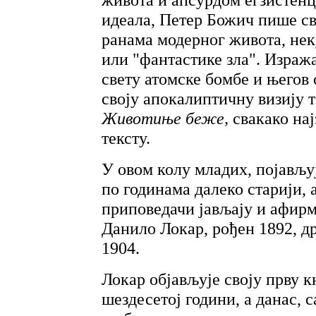
идеала, Петер Божич пише св
ранама модерног живота, нек
или "фантастике зла". Израж
свету атомске бомбе и његов 
своју апокалиптичну визију 
Животиње беже,
свакако на
тексту.
У овом колу младих, појављу
по годинама далеко старији, 
приповедачи јављају и афирм
Данило Локар, рођен 1892, д
1904.
Локар објављује своју прву 
шездесетој години, а данас, с