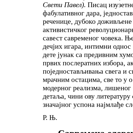
Свети Павел).
Писац изузетн
фабулативног дара, једноста
реченице, дубоко доживљене 
активистичког револуционарн
савест савременог човека. Њ
дечјих игара, интимни однос
дете јунак са предивним хум
првих послератних избора, а
поједностављивања свега и св
мрачним остацима, све то у 
модерног реализма, лишеног
детаља, чини ову литературу
значајног успона најмлађе сл
Р. Њ.