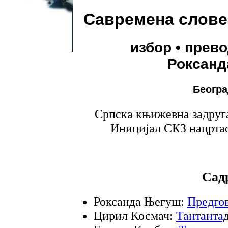
Савремена слове
избор • прево
Роксанд
Београ
Српска књижевна задруга
Иницијал СКЗ нацртао
Сад
Роксанда Његуш:
Предго
Цирил Космач:
Тантантад