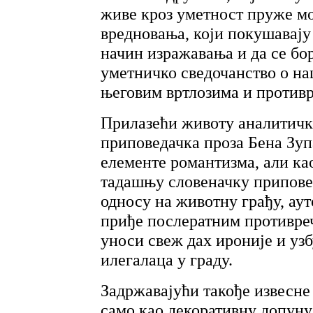
живе кроз уметност пруже м
вредновања, који покушавају 
начин изражавања и да се бо
уметничко сведочанство о на
његовим вртлозима и против
Прилазећи животу аналитичк
приповедачка проза Бена Зуп
елементе романтизма, али ка
тадашњу словеначку приповет
односу на животну грађу, ау
приђе послератним противре
уноси свеж дах ироније и уз
илегалаца у граду.
Задржавајући такође извесне
само као декоративну допуну