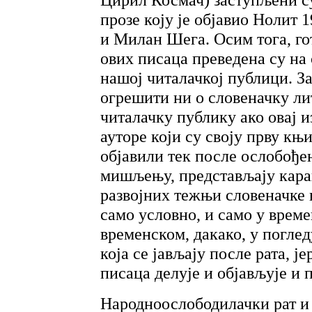
прозе коју је објавио Нолит 
и Милан Шега. Осим тога, го
ових писаца преведена су на
нашој читалачкој публици. За
огрешити ни о словеначку ли
читалачку публику ако овај 
ауторе који су своју прву књ
објавили тек после ослобође
мишљењу, представљају кара
развојних тежњи словеначке 
само условно, и само у врем
временском, дакако, у погл
која се јављају после рата, ј
писаца делује и објављује и п
Народноослободилачки рат и 