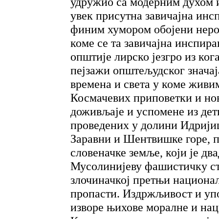
удружио са модерним духом и
увек присутна завичајна инс
финим хумором обојени неро
коме се та завичајна инспира
општије лирско језгро из ког
пејзажи општељудског значај
времена и света у коме живи
Космачевих приповетки и нов
доживљаје и успомене из дет
проведених у долини Идрији
Заравни и Шентвишке горе, 
словеначке земље, који је дв
Мусолинијеву фашистичку ст
злочиначкој претњи национа
пропасти. Издржљивост и упо
изворе њихове моралне и нац