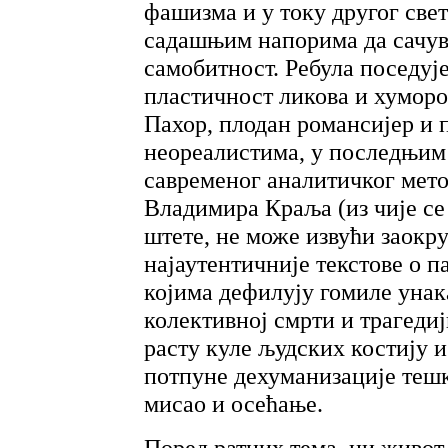
фашизма и у току другог свет
садашњим напорима да сачув
самобитност. Ребула поседује
пластичност ликова и хуморо
Пахор, плодан романсијер и 
неореалистима, у последњим
савременог аналитичког метод
Владимира Краља (из чије се 
штете, не може извући заокр
најаутентичније текстове о п
којима дефилују гомиле унак
колективној смрти и трагедиј
расту куле људских костију и
потпуне дехуманизације тешк
мисао и осећање.
Поред ратних тема, ни живот 