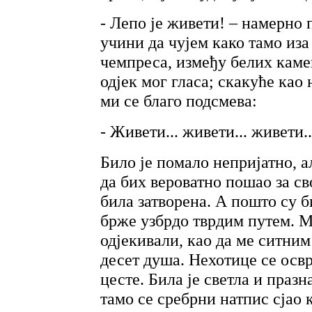
- Лепо је живети! – намерно 
учини да чујем како тамо из
чемпреса, између белих камен
одјек мог гласа; скакуће као
ми се благо подсмева:
- Живети... живети... живети..
Било је помало непријатно, а
да бих вероватно пошао за св
била затворена. А пошто су б
брже узбрдо тврдим путем. М
одјекивали, као да ме ситни
десет душа. Нехотице се осв
цесте. Била је светла и празн
тамо се сребрни натпис сјао 