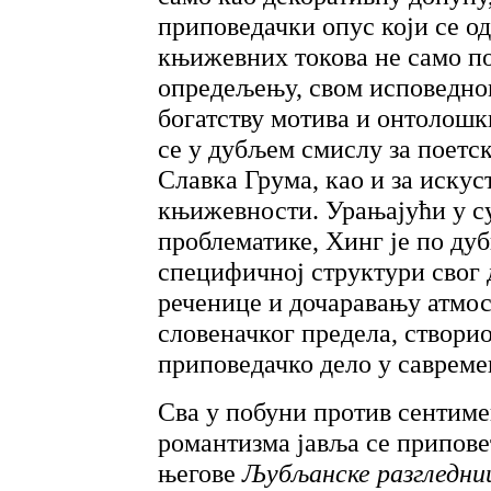
приповедачки опус који се од
књижевних токова не само п
опредељењу, свом исповедном
богатству мотива и онтолошк
се у дубљем смислу за поетс
Славка Грума, као и за искус
књижевности. Урањајући у с
проблематике, Хинг је по ду
специфичној структури свог д
реченице и дочаравању атмо
словеначког предела, створи
приповедачко дело у савреме
Сва у побуни против сентим
романтизма јавља се приповет
његове
Љубљанске разгледн