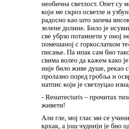
необична светлост. Опет су 
који ме скроз осветле и узбун
радосно као што запева висо
зелене долине. Било је исувиш
све убрзо потамнети у оној н
помешаној с горкослатком тес
писање. Па ипак сам био тако
свима волео да кажем како је
није било живе душе, рекао 
пролазио поред гробља и осв
натпис који је светлуцао изна
- Resurrecturis – прочитах тих
живети!
Али гле, мој глас ми се учин
крхак, а још чуднији је био о