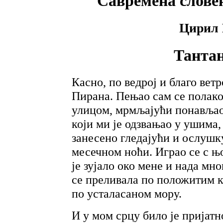
Савремена слове
Цирил 
Тантан
Касно, по ведрој и благо ветр
Пирана. Пењао сам се полако
улицом, мрмљајући понављао
који ми је одзвањао у ушима,
занесено гледајући и ослушку
месечном ноћи. Играо се с њ
је зујало око мене и нада мн
се преливала по положитим к
по усталасаном мору.
И у мом срцу било је пријатн