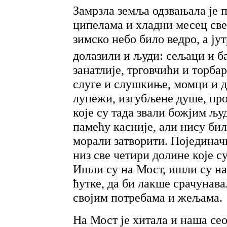
Замрзла земља одзвањала је
ципелама и хладни месец светл
зимско небо било ведро, а ју
долазили и људи: сељаци и б
занатлије, трговчићи и торба
слуге и слушкиње, момци и д
лупежи, изгубљене душе, про
које су тада звали божјим љу
памећу касније, али нису бил
морали затворити. Појединач
низ све четири долине које с
Ишли су на Мост, ишли су на
ћутке, да би лакше срачунав
својим потребама и жељама.
На Мост је хитала и наша сео