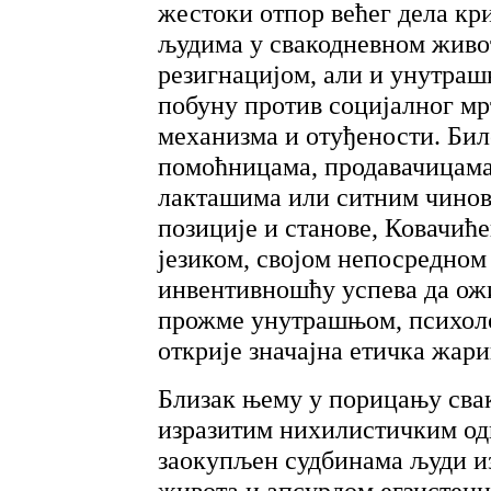
жестоки отпор већег дела кр
људима у свакодневном живот
резигнацијом, али и унутраш
побуну против социјалног мр
механизма и отуђености. Бил
помоћницама, продавачицам
лакташима или ситним чиновн
позиције и станове, Ковачић
језиком, својом непосредно
инвентивношћу успева да ожи
прожме унутрашњом, психол
открије значајна етичка жар
Близак њему у порицању свак
изразитим нихилистичким од
заокупљен судбинама људи из
живота и апсурдом егзистенц