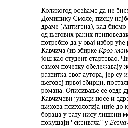
Коликогод осећамо да не бис
Доминику Смоле, писцу најб
драме (Антигона), кад бисмо 
од његових раних приповедак
потребно да у овај избор уђ
Кавчича (из збирке
Кроз клан
још као студент стартовао. Ч
самом почетку обележавају ж
развитка овог аутора, јер су
његовој првој збирци, постал
романа. Описивање се овде д
Кавчичеви јунаци носе и одр
њихова психологија није до к
бораца у рату нису лишени м
покушаји "скривача" у
Безна