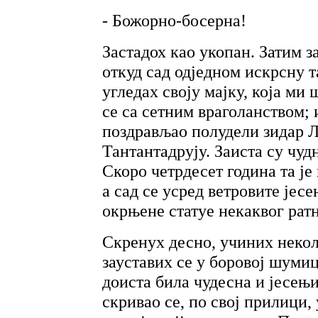
- Божорно-босерна!
Застадох као укопан. Затим з
откуд сад одједном искрсну т
угледах своју мајку, која ми
се са сетним враголанством; и
поздрављао полудели зидар Л
Тантантадрују. Заиста су чуд
Скоро четрдесет година та је
а сад се усред ветровите јес
окрњене статуе некаквог ратн
Скренух десно, учиних некол
зауставих се у боровој шумиц
доиста била чудесна и јесењи
скривао се, по свој прилици, 