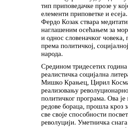
тип приповедачке прозе у кој
елементи приповетке и есеја.
Фердо Козак ствара медитати
наглашеним осећањем за мор
и однос словеначког човека,
према политичкој, социјалној
народа.
Средином тридесетих годин
реалистичка социјална лите
Мишко Крањец, Цирил Космач
реализовању револуционарног
политичког програма. Ова је 
редове бораца, прошла кроз з
све своје способности посве
револуцији. Уметничка снага