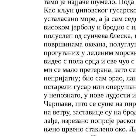
тамо је најјаче шумело. Пода
Као кљун џиновског гусарско
усталасано море, а ја сам се
високом јарболу и бродио с њ
полуслеп од сунчева блеска,
површинама океана, полуглув
прогутаних у леденим морски
видео с пола срца и све чуо 
ми се мало претерана, зато с
непријатну; био сам орао, ла
остарели гусар или оперушан
у непознато, у нове лудости и
Чаршави, што се суше на пи
на ветру, заставице су на бр
лађе, изрезано попрсје раско
њено црвено стаклено око. Љ