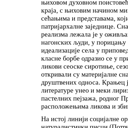
њиховом духовном поистове
краја, с њиховим начином м
сећањима и представама, који
патријархалне заједнице. Сн
реализма лежала је у оживљ
нагонских људи, у порицању 
идеализације села у припове
класне борбе одразио се у п
ликови сеоске сиротиње, сез
откривали су материјалне сн
друштвених односа. Крањец ј
литературе унео и меки лири
пастелних пејзажа, родног Пр
расположењима ликова и зби
На истој линији социјалне ор
натуралистички писци (Потрч