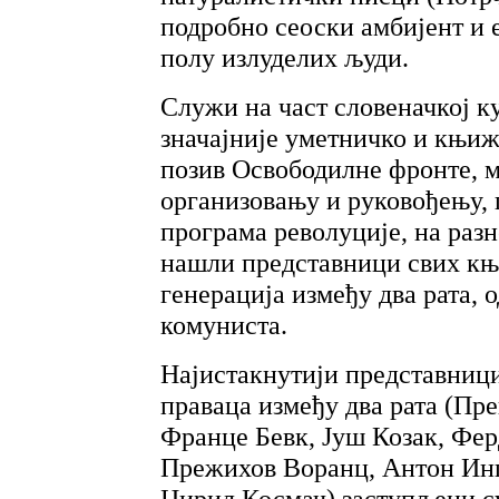
подробно сеоски амбијент и е
полу излуделих људи.
Служи на част словеначкој к
значајније уметничко и књиж
позив Освободилне фронте, м
организовању и руковођењу, п
програма револуције, на разн
нашли представници свих књ
генерација између два рата, 
комуниста.
Најистакнутији представниц
праваца између два рата (Пр
Франце Бевк, Јуш Козак, Фер
Прежихов Воранц, Антон Ин
Цирил Космач) заступљени с