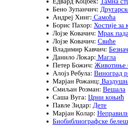
Едвард Коцбек:
Тамна ст
Бено Зупанчич:
Другарск
Андреј Хинг:
Самоћа
Борис Пахор:
Хостије за 
Лојзе Ковачич:
Мрак пада
Лојзе Ковачич:
Свиће
Владимир Кавчич:
Безнач
Данило Локар:
Магла
Петер Божич:
Животиње 
Алојз Ребула:
Виноград р
Марјан Рожанц:
Ваздушн
Смиљан Розман:
Вешала
Саша Вуга:
Црни коњић
Павле Зидар:
Дете
Марјан Колар:
Неправилн
Биобиблиографске белеш