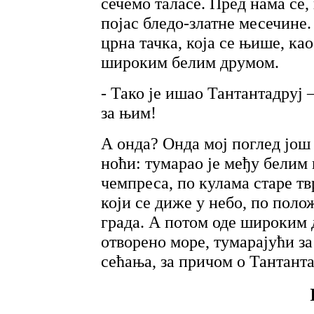
сечемо таласе. Пред нама се,
појас бледо-златне месечине.
црна тачка, која се њише, ка
широким белим друмом.
- Тако је ишао Тантантадруј
за њим!
А онда? Онда мој поглед још
ноћи: тумарао је међу белим
чемпреса, по кулама старе тв
који се диже у небо, по пол
града. А потом оде широким
отворено море, тумарајући з
сећања, за причом о Тантантад