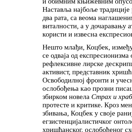
и обимним књижевним опусом
Наставља најбоље традиције 
два рата, са веома наглашен
виталности, а у дочаравању 
користи и извесна експресио
Нешто млађи, Коцбек, између
се одваја од експресионизма
рефлексивне лирске дескрип
активист, представник хришћ
Освободилној фронти и учесн
ослобођења као прозни писа
збирком новела
Страх и хра
протесте и критике. Кроз ме
збивања, Коцбек у своје рани
егзистенцијалистичког онтол
хришћанског, ослобођеног сх