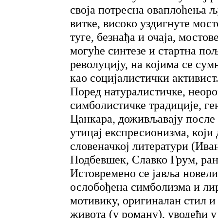
своја потресна оваплоћења љ
витке, високо уздигнуте мост
туге, безнађа и очаја, мостове
могуће синтезе и стартна поља
револуцију, на којима се сум
као социјалистички активист
Поред натуралистичке, неор
симболистичке традиције, ге
Цанкара, доживљавају после 
утицај експресионизма, који
словеначкој литератури (Ива
Подбевшек, Славко Грум, ран
Истовремено се јавља новели
ослобођена симболизма и лир
мотивику, оригиналан стил и
живота (у роману), уводећи у