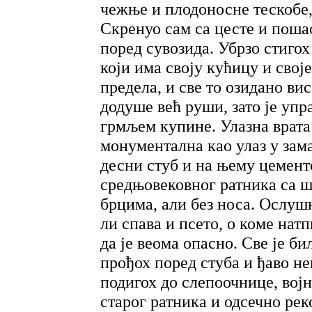
чежње и плодоносне тескобе, 
Скренуо сам са цесте и поша
поред сувозида. Убрзо стигох
који има своју кућицу и свој
предела, и све то озидано ви
додуше већ руши, зато је упр
грмљем купине. Улазна врата
монументална као улаз у зама
десни стуб и на њему цемент
средњовековног ратника са 
брцима, али без носа. Ослушн
ли спава и псето, о коме нат
да је веома опасно. Све је би
прођох поред стуба и ђаво не
подигох до слепоочнице, вој
старог ратника и одсечно рек