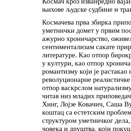
Космач кроз изванредно вајан
њихове људске судбине и тра
Космачева прва збирка припо
уметнички домет у првим по
ажурно хроничарство, оживе
сентиментализам сакате прир
литературе. Као отпор бирокр
у култури, као отпор хронича
романтизму који је растакао 
револуционарне реалистичке 
отпор васкрслом натурализму
читав низ младих приповедач
Хинг, Лојзе Ковачич, Саша Вуг
коштац са естетским пробле
структуром уметничког дела
човека и друштва, који поку