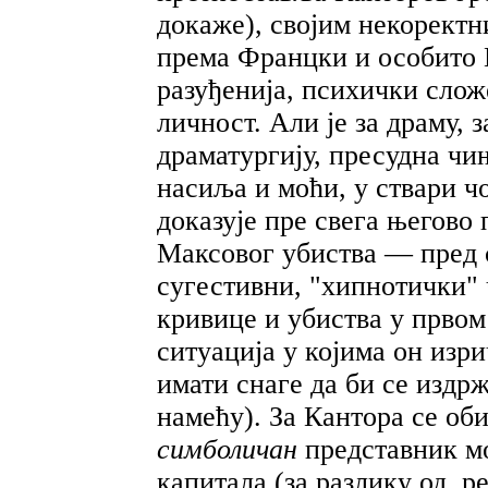
докаже), својим некорект
према Францки и особито 
разуђенија, психички слож
личност. Али је за драму, 
драматургију, пресудна чи
насиља и моћи, у ствари чо
доказује пре свега његов
Максовог убиства — пред с
сугестивни, "хипнотички"
кривице и убиства у првом
ситуација у којима он изри
имати снаге да би се издрж
намећу). За Кантора се об
симболичан
представник м
капитала (за разлику од, 