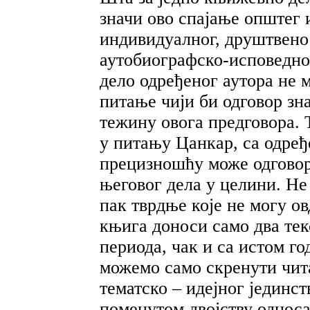
значи ово спајање општег 
индивидуалног, друштвено
аутобиографско-исповедног 
дело одређеног аутора не м
питање чији би одговор зн
тежину овога предговора. Т
у питању Цанкар, са одре
прецизношћу може одговор
његовог дела у целини. Не
пак тврдње које не могу о
књига доноси само два текс
периода, чак и са истом г
можемо само скренути чит
тематско – идејног јединст
поменутом двојству однос