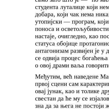
студента луталице који не
добара, који чак нема ник
утопијски — програм, који
поноса и осветољубивости,
настаје, очигледно, као п
статуса обојице протагони
антагонизам развијен је у
се одвија процес богаћења
о овој драми ваља говорити
Међутим, већ наведене Мак
првој сцени сам карактериш
овај јунак, као и толике д
свестан да ће му се изјало
зна да за њега не постоји ж