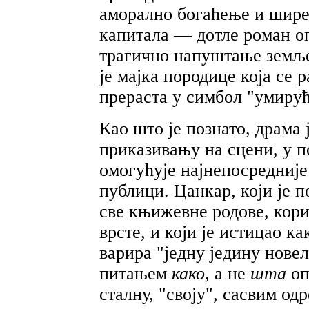
аморално богаћење и шире
капитала — дотле роман оп
трагично напуштање земље 
је мајка породице која се р
прераста у симбол "умирућ
Као што је познато, драма
приказивању на сцени, у п
омогућује најнепосредниј
публици. Цанкар, који је п
све књижевне родове, кор
врсте, и који је истицао к
варира "једну једину новел
питањем
како,
а не
шта
оп
сталну, "своју", сасвим од