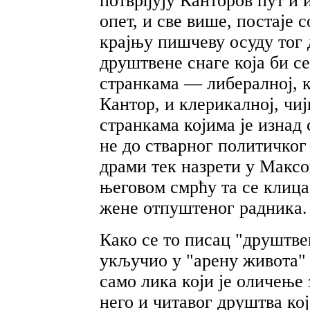
потврђују Канторов пут и 
опет, и све више, постаје 
крајњу пишчеву осуду тог 
друштвене снаге која би с
странкама — либералној, к
Кантор, и клерикалној, чи
странкама којима је изнад 
не до стварног политичко
драми тек назрети у Максо
његовом смрћу та се клица 
жене отпуштеног радника.
Како се то писац "друштве
укључио у "арену живота"
само лика који је оличење 
него и читавог друштва кој