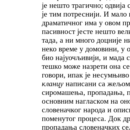
је нешто трагично; одвија 
је тим потреснији. И мало
драматичног има у овом п
пасивност јесте нешто ве
тада, а ни много доцније н
неко време у домовини, у о
био најуочљивији, и мада 
тешко може назрети она сео
говори, ипак је несумњиво
кланцу
написани са жељом
сиромашења, пропадања, пр
основним нагласком на он
словеначког народа и опи
поменутог процеса. Док д
пропадања словеначких се