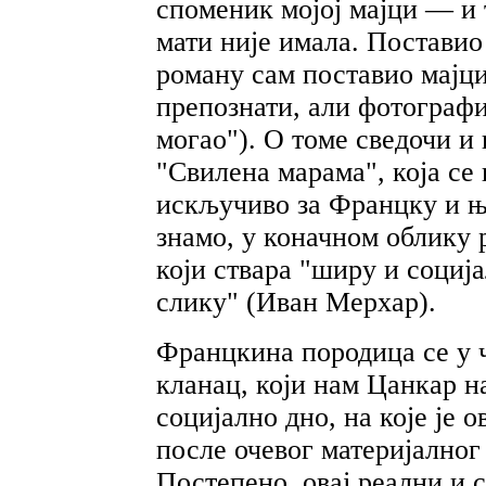
споменик мојој мајци — и
мати није имала. Поставио
роману сам поставио мајци
препознати, али фотографи
могао"). О томе сведочи и
"Свилена марама", која се
искључиво за Францку и њ
знамо, у коначном облику 
који ствара "ширу и социј
слику" (Иван Мерхар).
Францкина породица се у 
кланац, који нам Цанкар н
социјално дно, на које је 
после очевог материјалног
Постепено, овај реални и 