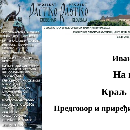
Ива
На 
Краљ 
Предговор и прире