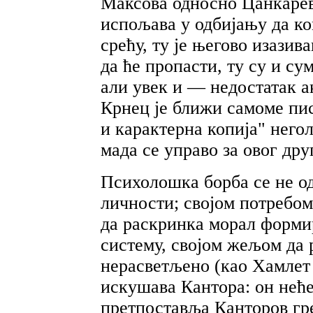
Максова односно Цанкарева
испољава у одбијању да к
срећу, ту је његово изази
да ће пропасти, ту су и с
али увек и — недостатак а
Крнец је ближи самоме пис
и карактерна копија" него
мада се управо за овог дру
Психолошка борба се не од
личности; својом потребо
да раскринка морал форми
систему, својом жељом да 
нерасветљено (као Хамлет 
искушава Кантора: он неће
претпоставља Канторов гре