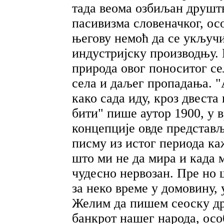
тада веома озбиљан друш
пасивизма словеначког, ос
његову немоћ да се укључи
индустријску производњу.
природа овог поноситог се
села и даљег пропадања. "
како сада иду, кроз двест
бити" пише аутор 1900, у в
концепције овде представљ
писму из истог периода ка
што ми не да мира и када 
чудесно нервозан. Пре но ш
за неко време у домовину,
Желим да пишем сеоску др
банкрот нашег народа, осо