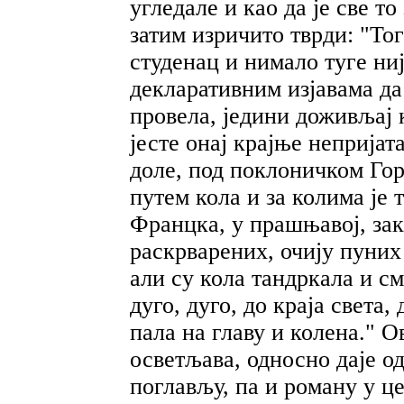
угледале и као да је све т
затим изричито тврди: "Тог
студенац и нимало туге ниј
декларативним изјавама да
провела, једини доживљај к
јесте онај крајње непријат
доле, под поклоничком Го
путем кола и за колима је 
Францка, у прашњавој, за
раскрварених, очију пуних 
али су кола тандркала и см
дуго, дуго, до краја света,
пала на главу и колена." 
осветљава, односно даје о
поглављу, па и роману у ц