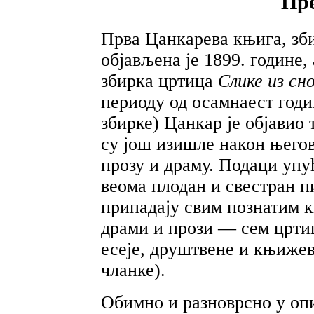
Пр
Прва Цанкарева књига, зб
објављена је 1899. године,
збирка цртица
Слике из сн
периоду од осамнаест годи
збирке) Цанкар је објавио
су још изишле након његове
прозу и драму. Подаци упу
веома плодан и свестран пи
припадају свим познатим 
драми и прози — сем цртиц
есеје, друштвене и књиже
чланке).
Обимно и разноврсно у оп