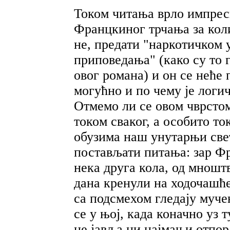
Током читања врло импрес
Францкиног трчања за коли
не, предати "наркотичком 
приповедања" (како су то 
овог романа) и он се неће 
могућно и по чему је логи
Отмемо ли се овом чврстом
током сваког, а особито т
обузима наш унутарњи све
постављати питања: зар Фр
нека друга кола, од мноштв
дана кренули на ходочашће
са подсмехом гледају муче
се у њој, када коначно уз 
не јавља ни најмањи отпор