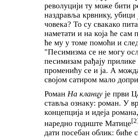
револуцији ту може бити р
наздравља крвнику, убици 
човека? То су свакако пита
наметати и на која ће сам
ће му у томе помоћи и сле
"Песимизма се не могу осл
песимизам рађају прилике
променићу се и ја. А можд
својом сатиром мало допри
Роман
На кланцу
је први Ц
ставља ознаку: роман. У вр
концепција и идеја романа,
[2
наредно годиште Матице
дати посебан облик: биће 