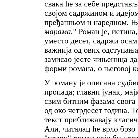
свака ће за себе представ
својом садржином и идејом
пређашњом и наредном. Ње
марама.
"
Роман је, истина
уместо десет, садржи осам
важнија од ових одступања
замисао јесте чињеница да
форми романа, о његовој к
У роману је описана судби
пропада; главни јунак, мај
свим битним фазама свога
од око четрдесет година. Т
текст приближавају класич
Али, читалац ће врло брзо