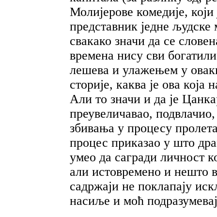
Молијерове комедије, који
представник једне људске м
свакако значи да се слове
времена нису сви богатил
лешева и улажењем у овак
сторије, каква је ова која 
Али то значи и да је Цанк
преувеличавао, подвлачио,
збивања у процесу пролета
процес приказао у што дра
умео да сагради личност к
али истовремено и нешто в
садржаји не поклапају ис
насиље и моћ подразумевај