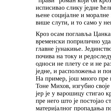
"прави" роман који би кро
исписивао слику једне ћел
њене социјалне и моралне 
више слути, и то само у н
Кроз осам поглавља Цанкар
временски поприлично уда
главне јунакиње. Јединств
почива на току и редослед
односи не плету се и не раз
једне, и расположења и по
На пример, још много пре
Тоне Михов, изгубио своје
јер је у варошицу стигао к
пре него што је постојао с
материјалног пропадања п