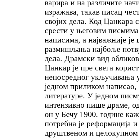
варира и на различите нач
изражава, такав писац че
својих дела. Код Цанкара
срести у његовим писмима
написима, а најважније је 
размишљања најбоље потвр
дела. Драмски вид обликов
Цанкар је пре свега корис
непосредног укључивања у 
једном приликом написао,
литературе. У једном писм
интензивно пише драме, од
он у Бечу 1900. године каж
потребна је реформација и
друштвеном и целокупном ј