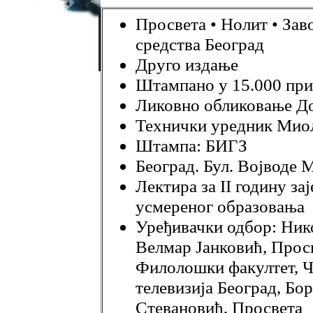
Просвета • Нолит • Зав
средства Београд
Друго издање
Штампано у 15.000 при
Ликовно обликовање Д
Технички
уредник Мио
Штампа: БИГЗ
Београд. Бул. Војводе
Лектира за II годину з
усмереног образовања
Уређивачки одбор: Ник
Велмар Јанковић, Прос
Филолошки факултет, 
телевизија Београд, Бо
Стевановић, Просвета