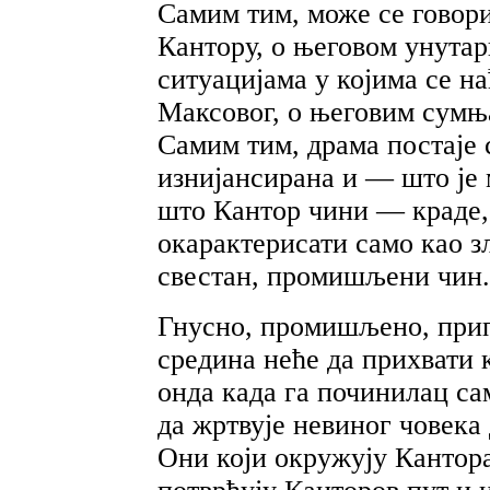
Самим тим, може се говорит
Кантору, о његовом унута
ситуацијама у којима се на
Максовог, о његовим сумња
Самим тим, драма постаје
изнијансирана и — што је
што Кантор чини — краде, 
окарактерисати само као зл
свестан, промишљени чин.
Гнусно, промишљено, при
средина неће да прихвати 
онда када га починилац са
да жртвује невиног човека 
Они који окружују Кантора