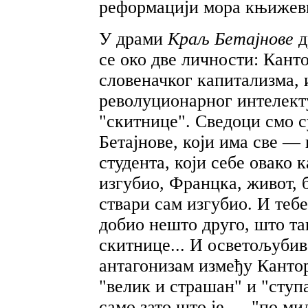
реформацији мора књижевн
У драми
Краљ Бетајнове
д
се око две личности: Кант
словеначког капитализма, 
револуционарног интелект
"скитнице". Сведоци смо 
Бетајнове, који има све 
студента, који себе овако
изгубио, Францка, живот, 
ствари сам изгубио. И тебе
добио нешто друго, што та
скитнице... И осветољубив
антагонизам између Кантора
"велик и страшан" и "ступ
само зато што је — "по ми