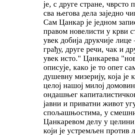
је, с друге стране, чврсто 
сва његова дела заједно чи
Сам Цанкар је једном запи
правом новелисти у крви ст
увек добија друкчије лице
грађу, друге речи, чак и др
увек исто." Цанкарева "но
описује, како је то опет с
душевну мизерију, која је
целој нашој милој домовин
ондашњег капиталистичког
јавни и приватни живот у
спољашњостима, у смешни
Цанкаревом делу у целини 
који је устремљен против 