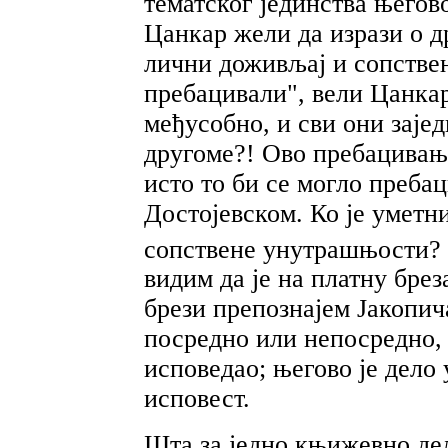
тематског јединства његов
Цанкар жели да изрази о д
лични доживљај и сопствен
пребацивали", вели Цанкар
међусобно, и сви они заје
другоме?! Ово пребацивање
исто то би се могло преба
Достојевском. Ко је уметни
сопствене унутрашњости? 
видим да је на платну бреза
брези препознајем Јакопича
посредно или непосредно, 
исповедао; његово је дело
исповест.
Шта за једно књижевно дел