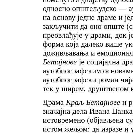
односно општељудско — ау
на основу једне драме и је
закључити да оно опште (
преовлађује у драми, док 
форма која далеко више у
доживљавања и емоционал
Бетајнове
је социјална др
аутобиографским основам
аутобиографски роман чиј
тек у ширем, друштвеном к
Драма
Краљ Бетајнове
и 
значајна дела Ивана Цанкар
истовремено (објављена су 
истом жељом: да изразе и 