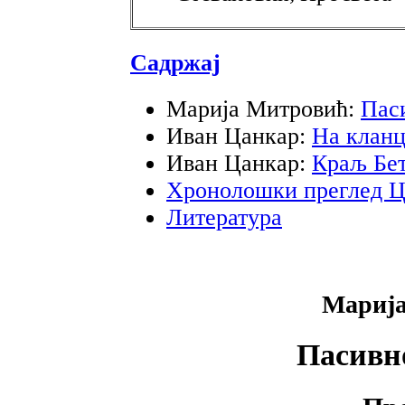
Садржај
Марија Митровић:
Паси
Иван Цанкар:
На клан
Иван Цанкар:
Краљ Бет
Хронолошки преглед Ц
Литература
Мариј
Пасивно