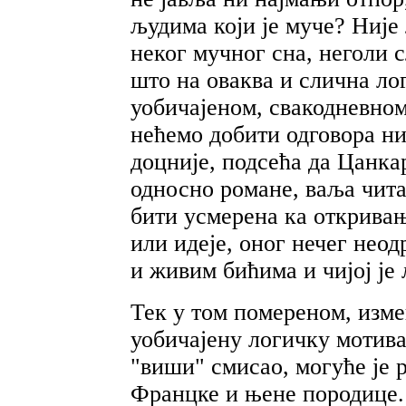
људима који је муче? Није
неког мучног сна, неголи 
што на оваква и слична ло
уобичајеном, свакодневном
нећемо добити одговора ни
доцније, подсећа да Цанка
односно романе, ваља чит
бити усмерена ка откривањ
или идеје, оног нечег нео
и живим бићима и чијој је
Тек у том помереном, изме
уобичајену логичку мотивац
"виши" смисао, могуће је 
Францке и њене породице.