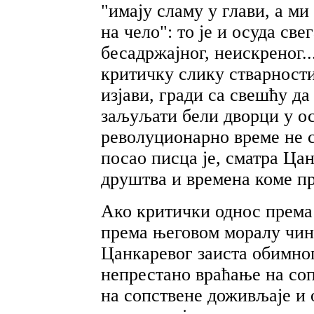
"имају сламу у глави, а м
на чело": то је и осуда све
бесадржајног, неискреног.
критичку слику стварности
изјави, гради са свешћу да
заљуљати бели дворци у ос
револуционарно време не с
посао писца је, сматра Цан
друштва и времена коме п
Ако критички однос према
према његовом моралу чин
Цанкаревог заиста обимног
непрестано враћање на соп
на сопствене доживљаје и