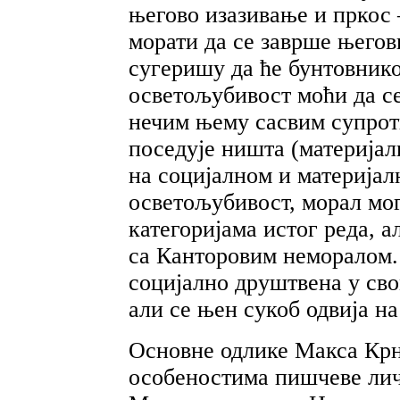
његово изазивање и пркос
морати да се заврше њего
сугеришу да ће бунтовнико
осветољубивост моћи да се
нечим њему сасвим супрот
поседује ништа (материјалн
на социјалном и материјал
осветољубивост, морал мог
категоријама истог реда, а
са Канторовим неморалом
социјално друштвена у св
али се њен сукоб одвија н
Основне одлике Макса Крн
особеностима пишчеве личн