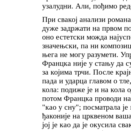
узалудни. Али, пођимо ред
При свакој анализи роман
дуже задржати на првом по
оно естетски можда најуспе
значењски, па ни компози
њега не могу разумети. Уп
Францка није у стању да с
за којима трчи. После кра
пада и ударца главом о тл
кола: подиже је и на кола 
потом Францка проводи на 
"као у сну"; посматрала је
ђаконије на црквеном ваша
јој је као да је окусила св