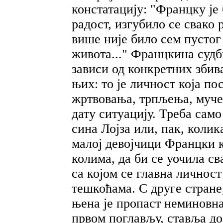
констатацију: "Францку је 
радост, изгубило се свако
више није било сем пустог
живота..." Францкина судб
зависи од конкретних збива
њих: то је личност која по
жртвовања, трпљења, муче
дату ситуацију. Треба само
сина Лојза или, пак, колик
малој девојчици Францки к
колима, да би се уочила св
са којом се главна личнос
тешкоћама. С друге стране,
њена је пропаст неминовна
првом поглављу, ставља до