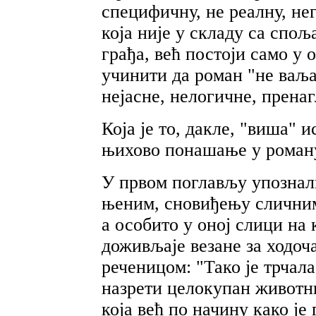
специфичну, не реалну, не
која није у складу са спо
грађа, већ постоји само у 
учинити да роман "не ваља
нејасне, нелогичне, пренаг
Која је то, дакле, "виша" 
њихово понашање у рома
У првом поглављу упознал
њеним, сновиђењу сличним 
а особито у оној слици на
доживљаје везане за ходоч
реченицом: "Тако је трчала,
назрети целокупан животн
која већ по начину како је