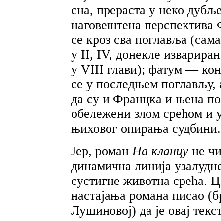
сна, прераста у неко дубљ
наговештена перспектива 
се кроз сва поглавља (сама
у II, IV, донекле изварира
у VIII глави); фатум — ко
се у последњем поглављу, 
да су и Францка и њена по
обележени злом срећом и у
њиховог опирања судбини. 
Јер, роман
На кланцу
не ч
динамична линија узалудн
сустигне животна срећа. Ц
настајања романа писао (
Лушиновој) да је овај текс