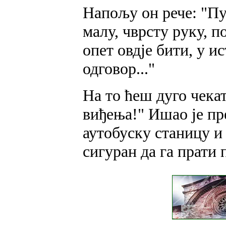
Напољу он рече: "Пу
малу, чврсту руку, п
опет овдје бити, у и
одговор..."
На то ћеш дуго чекат
виђења!" Ишао је пре
аутобуску станицу и 
сигуран да га прати 