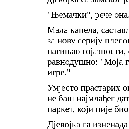
"Њемачки", рече она
Мала капела, састав
за нову серију плесо
нагињао гојазности,
равнодушно: "Моја г
игре."
Умјесто прастарих о
не баш најмлађег да
паркет, који није би
Дјевојка га изненада