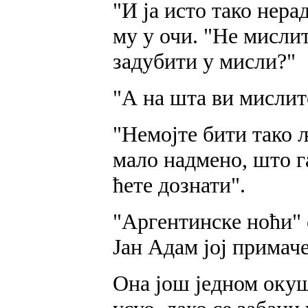
"И ја исто тако нера
му у очи. "Не мисли
задубити у мисли?"
"А на шта ви мислит
"Немојте бити тако 
мало надмено, што г
ћете дознати".
"Аргентинске ноћи" 
Јан Адам јој примач
Она још једном окуш