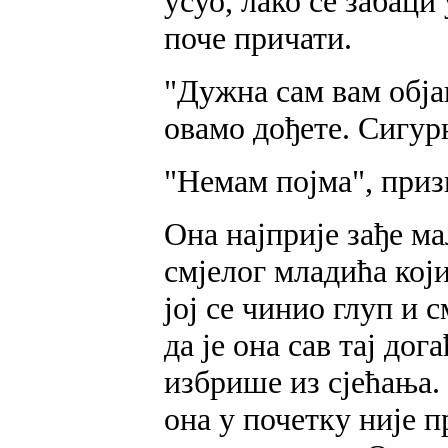
усуо, лако се забаци
поче причати.
"Дужна сам вам обј
овамо дођете. Сигурн
"Немам појма", приз
Она најприје зађе м
смјелог младића који
јој се чинио глуп и 
да је она сав тај дог
избрише из сјећања. 
она у почетку није 