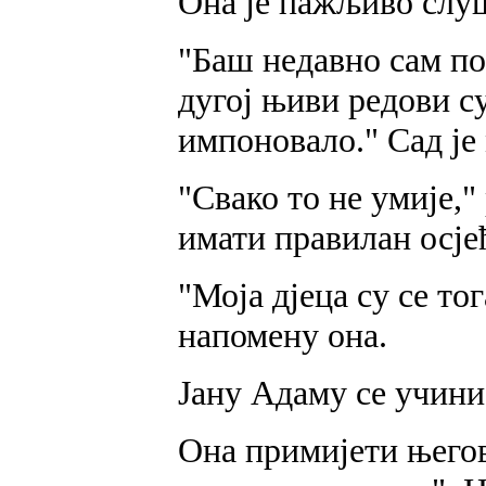
Она је пажљиво слуш
"Баш недавно сам по
дугој њиви редови с
импоновало." Сад је
"Свако то не умије,
имати правилан осјећ
"Моја дјеца су се тог
напомену она.
Јану Адаму се учини 
Она примијети његов