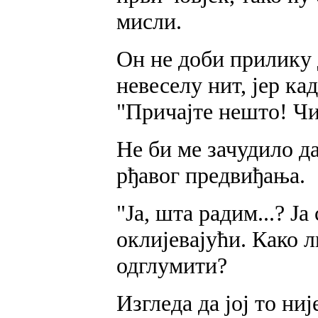
мисли.
Он не доби прилику д
невеселу нит, јер кад
"Причајте нешто! Чи
Не би ме зачудило да
рђавог предвиђања.
"Ја, шта радим...? Ја
оклијевајући. Како л
одглумити?
Изгледа да јој то ниј