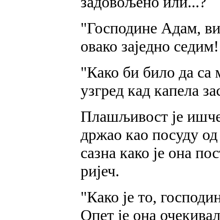
задовољено или...?
"Господине Адам, ви
овако заједно седим!
"Како би било да са 
узгред кад капела з
Плашљивост је ишчез
држао као посуду од 
сазна како је она по
ријеч.
"Како је то, господи
Опет је она очекивал