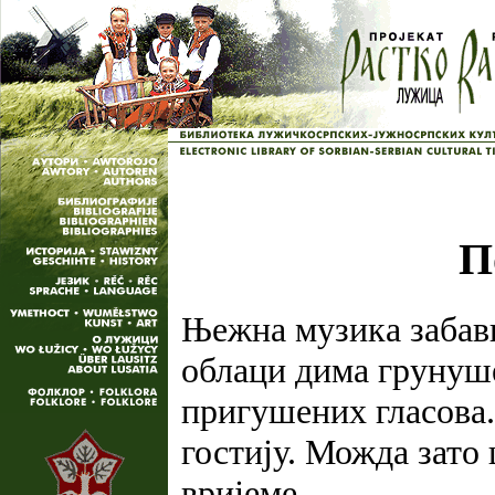
П
Њежна музика забавн
облаци дима грунуше
пригушених гласова. 
гостију. Можда зато
вријеме.