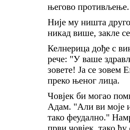
његово противљење.
Није му ништа друго 
никад више, закле се
Келнерица дође с ви
рече: "У ваше здрављ
зовете! Ја се зовем 
преко њеног лица.
Човјек би могао поми
Адам. "Али ви моје и
тако феудално." Нам
први човјек, тако ћу