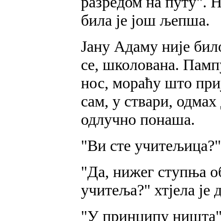
разредом на путу". Н
била је још љепша.
Јану Адаму није било
се, школована. Памп
нос, мораћу што при
сам, у ствари, одмах
одлучно понаша.
"Ви сте учитељица?"
"Да, нижег ступња о
учитеља?" хтјела је д
"У принципу ништа",