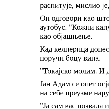
распитује, мислио је
Он одговори као што 
аутобус. "Кожни кап
као објашњење.
Кад келнерица донесе
поручи боцу вина.
"Токајско молим. И 
Јан Адам се опет ос
на себе преузме нар
"Ја сам вас позвала 