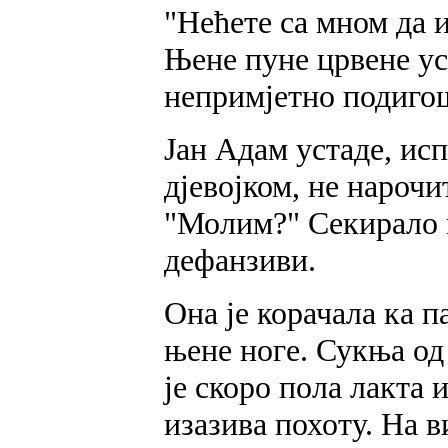
"Нећете са мном да и
Њене пуне црвене ус
непримјетно подигош
Јан Адам устаде, исп
дјевојком, не нарочи
"Молим?" Секирало га
дефанзиви.
Она је корачала ка п
њене ноге. Сукња од 
је скоро пола лакта
изазива похоту. На 