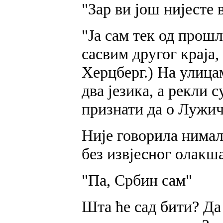
"Зар ви још нијесте
"Ја сам тек од прошл
сасвим другог краја,
Херцберг.) На улица
два језика, а рекли 
признати да о Лужи
Није говорила нимало
без извјесног олакша
"Па, Србин сам"
Шта ће сад бити? Да