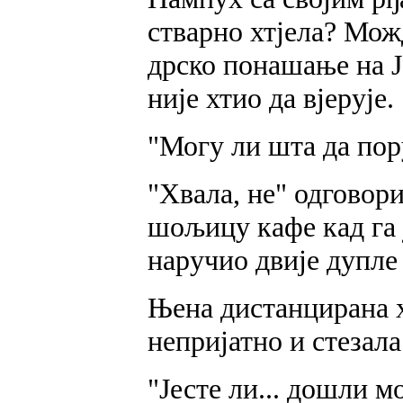
стварно хтјела? Мож
дрско понашање на Ј
није хтио да вјерује.
"Могу ли шта да пор
"Хвала, не" одговори
шољицу кафе кад га ј
наручио двије дупле 
Њена дистанцирана х
непријатно и стезала
"Јесте ли... дошли м