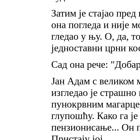
Затим је стајао пред
она погледа и није м
гледао у њу. О, да, т
једноставни црни кос
Сад она рече: "Добар
Јан Адам с великом 
изгледао је страшно 
пунокрвним магарцем
глупошћу. Како га је
пензионисање... Он 
Пристају јој.