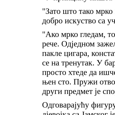
"Зато што тако мрко 
добро искуство са у
"Ако мрко гледам, то
рече. Одједном зажељ
пакле цигара, конста
се на тренутак. У ба
просто хтеде да ишче
њен сто. Пружи отво
други предмет је спо
Одговарајућу фигуру 
дјевојка са Јамског 