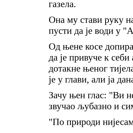
газела.
Она му стави руку на
пусти да је води у "
Од њене косе допира
да је привуче к себи
дотакне њеног тијел
је у глави, али ја да
Зачу њен глас: "Ви н
звучао љубазно и си
"По природи нијесам