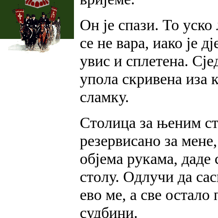
Он је спази. То уско
се не вара, иако је 
увис и сплетена. Сје
упола скривена иза 
сламку.
Столица за њеним сто
резервисано за мене
објема рукама, даде
столу. Одлучи да сас
ево ме, а све остало
судбини.