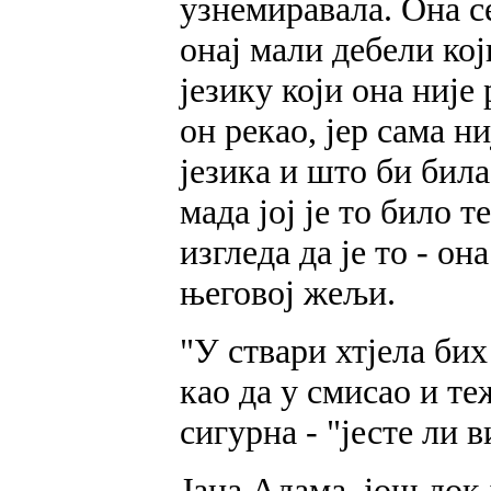
узнемиравала. Она се
онај мали дебели кој
језику који она није 
он рекао, јер сама н
језика и што би била 
мада јој је то било т
изгледа да је то - он
његовој жељи.
"У ствари хтјела бих
као да у смисао и те
сигурна - "јесте ли
Јана Адама, још док 