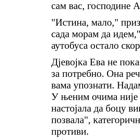
сам вас, господине 
"Истина, мало," приз
сада морам да идем,"
аутобуса остало скор
Дјевојка Ева не пока
за потребно. Она реч
вама упознати. Надам
У њеним очима није 
настојала да боцу вин
позвала", категорич
противи.