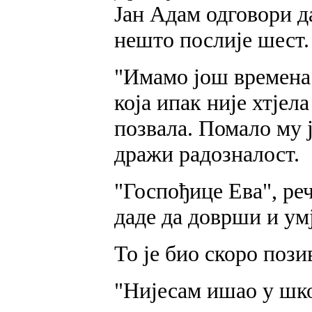
Јан Адам одговори д
нешто послије шест.
"Имамо још времена",
која ипак није хтјел
позвала. Помало му 
дражи радозналост.
"Госпођице Ева", реч
даде да доврши и умј
То је био скоро пози
"Нијесам ишао у школ