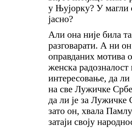
у Њујорку? У магли 
јасно?
Али она није била та
разговарати. А ни он
оправданих мотива он
женска радозналост 
интересовање, да ли
на све Лужичке Србе
да ли је за Лужичке
зато он, хвала Памлу
затаји своју народно