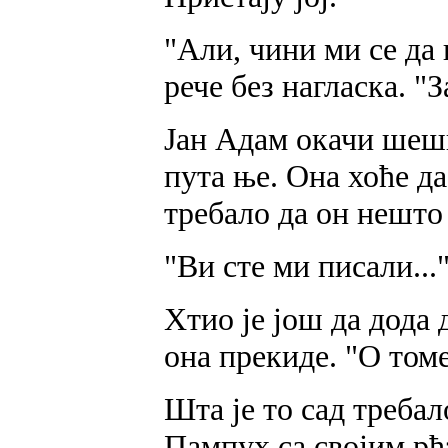
"Али, чини ми се да
рече без нагласка. "З
Јан Адам окачи шеши
пута ње. Она хоће да
требало да он нешто
"Ви сте ми писали...
Хтио је још да дода д
она прекиде. "О томе
Шта је то сад требал
Пампух са својим р