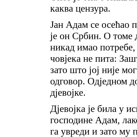
каква цензура.
Јан Адам се осећао п
је он Србин. О томе
никад имао потребе, 
човјека не пита: Заш
зато што јој није мо
одговор. Одједном д
дјевојке.
Дјевојка је била у и
господине Адам, лако
га увреди и зато му 