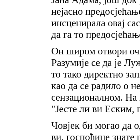
нејасно предосјећање
инсценирала овај сас
да га то предосјећањ
Он широм отвори очи
Разумије се да је Лу
то тако директно зап
као да се радило о н
сензационалном. На и
"Јесте ли ви Еским,
Човјек би могао да о
ви, госпођице знате