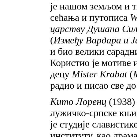
је нашом земљом и 
сећања и путописа
W
царству Душана Сил
(
Између Вардара и Ј
и био велики сарадн
Користио је мотиве и
децу
Mister Krabat
(
радио и писао све до
Кито Лоренц
(1938) 
лужичко-српске књиж
је студије славистик
институту, као драма