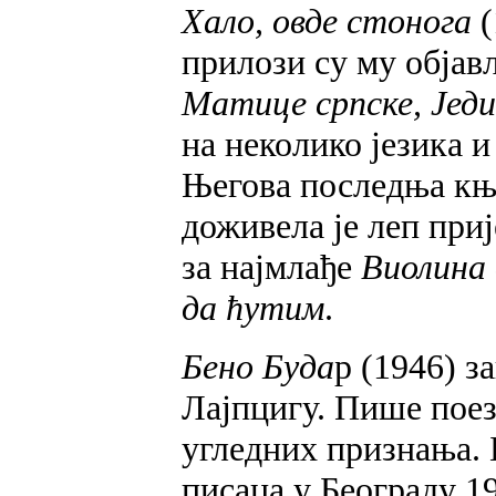
Хало, овде стонога
(
прилози су му обја
Матице српске, Једи
на неколико језика 
Његова последња књ
доживела је леп приј
за најмлађе
Виолина 
да ћутим
.
Бено Буда
р (1946) з
Лајпцигу. Пише поез
угледних признања. 
писаца у Београду 1