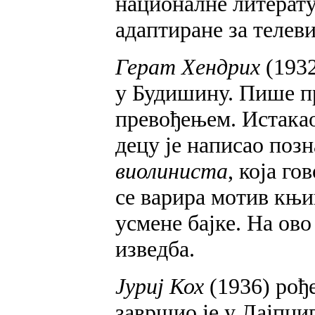
националне литерату
адаптиране за телеви
Герат Хендрих
(1932
у Будишину. Пише пр
превођењем. Истакао 
децу је написао поз
виолиниста
, која го
се варира мотив књиг
усмене бајке. На ово
изведба.
Јуриј Кох
(1936) рођ
завршио је у Лајпциг