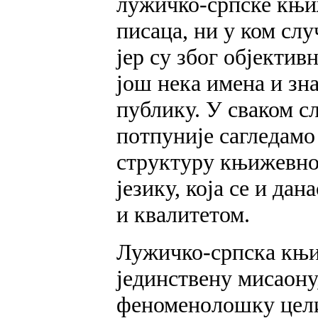
лужичко-српске књиж
писаца, ни у ком слу
јер су због објектив
још нека имена и зн
публику. У сваком сл
потпуније сагледам
структуру књижевно
језику, која се и да
и квалитетом.
Лужичко-српска књи
јединствену мисаону
феноменолошку целин