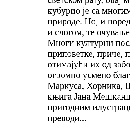
кубурио је са многи
природе. Но, и поред
и слогом, те очување
Многи културни пос
приповетке, приче, п
отимајући их од забо
огромно усмено благ
Маркуса, Хорника, Ш
књига Јана Мешканца
пригодним илустраци
преводи...