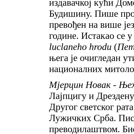
издавачкој кући Дом
Будишину. Пише прозу
превођен на више јез
године. Истакао се 
luclaneho hrodu
(
Пет
њега је очигледан ут
националних митоло
Мјерцин Новак - Ње
Лајпцигу и Дрездену
Другог светског рата
Лужичких Срба. Писао
преводилаштвом. Био