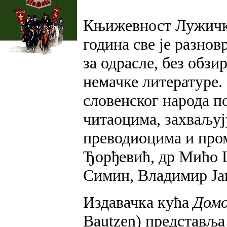
Књижевност Лужичк
година све је разновр
за одрасле, без обзи
немачке литературе.
словенског народа п
читаоцима, захваљу
преводиоцима и пром
Ђорђевић, др Мићо Ц
Симин, Владимир Ја
Издавачка кућа
Дом
Bautzen) представља