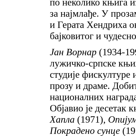
по неколико књига и
за најмлађе. У проз
и Герата Хендриха о
бајковитог и чудесн
Јан Ворнар
(1934-19
лужичко-српске књиж
студије фискултуре и
прозу и драме. Доби
националних награда
Објавио је десетак к
Хапла
(1971),
Опију
Покрадено сунце
(19