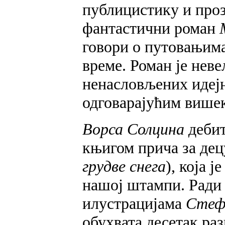
публицистику и прозу
фантастични роман
говори о путовањима
време. Роман је нев
ненасловљених идејн
одговарајућим више
Ворса Солцина
дебит
књигом прича за де
грудве снега
), која 
нашој штампи. Ради 
илустрацијама
Стеф
обухвата десетак раз