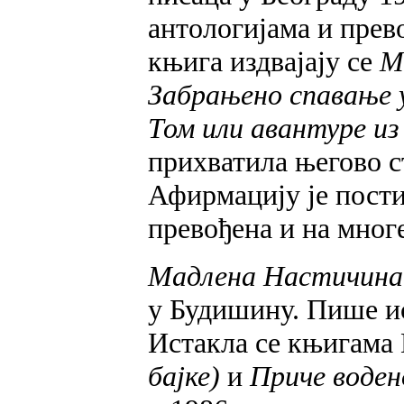
антологијама и прев
књига издвајају се
M
Забрањено спавање у
Том или авантуре из
прихватила његово с
Афирмацију је пости
превођена и на многе
Мадлена Настичина
у Будишину. Пише ис
Истакла се књигама 
бајке)
и
Приче воден