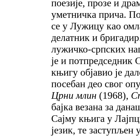
поезије, прозе и дра
уметничка прича. По
се у Лужицу као омл
делатник и бригадир
лужичко-српских наг
је и потпредседник 
књигу објавио је дал
посебан део свог опу
Црни млин
(1968),
С
бајка везана за дана
Сајму књига у Лајпц
језик, те заступљен