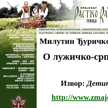
Милутин Ђуричк
О лужичко-срп
Извор:
Дети
http://www.zmaje