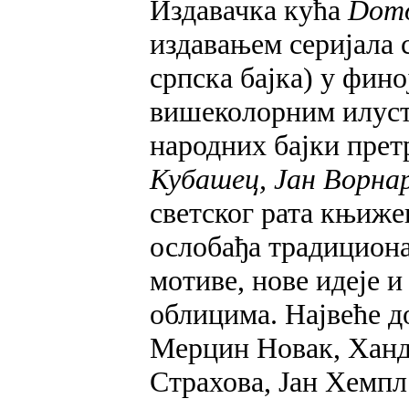
Издавачка кућа
Dom
издавањем серијала
српска бајка) у фино
вишеколорним илустр
народних бајки прет
Кубашец, Јан Ворна
светског рата књиже
ослобађа традициона
мотиве, нове идеје 
облицима. Највеће до
Мерцин Новак, Хандз
Страхова, Јан Хемпл 