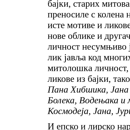
бајки, старих митова
преносиле с колена 
исте мотиве и ликове
нове облике и другач
личност несумњиво ј
лик јавља код многих
митолошка личност, 
ликове из бајки, так
Пана Хибшика, Јана 
Болека, Водењака и 
Космодеја, Јана, Ју
И епско и лирско на