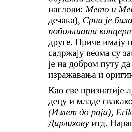
наслови:
Мето и Ме
дечака),
Срна је бил
побољшати концерт,
друге. Приче имају 
садржају веома су з
је на добром путу д
изражавања и оригин
Као све признатије 
децу и младе свакак
(Излет до раја), Er
Дирлихову
итд. Нарав