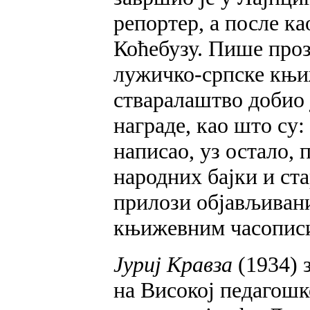
репортер, а после к
Коћебузу. Пише прозу
лужичко-српске књиж
стваралаштво добио 
награде, као што су:
написао, уз остало, 
народних бајки и с
прилози објављивани
књижевним часописи
Јуриј Кравза
(1934) 
на Високој педагошко