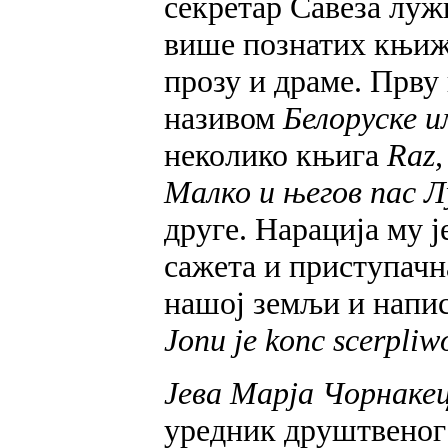
секретар Савеза луж
више познатих књиж
прозу и драме. Прву 
називом
Белоруске и
неколико књига
Raz,
Малко и његов пас Л
друге. Нарација му ј
сажета и приступачн
нашој земљи и напис
Jonu je konc scerpliw
Јева Марја Чорнаке
уредник друштвеног