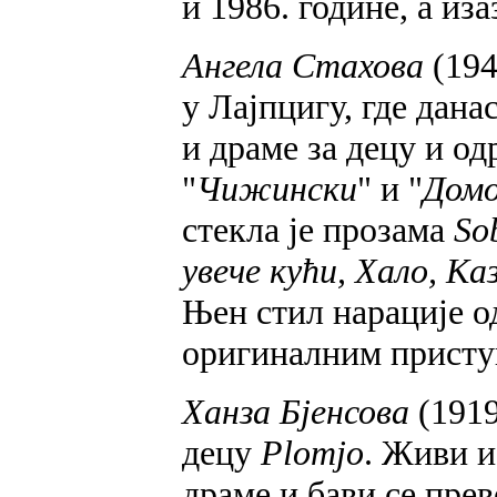
и 1986. године, а из
Ангела Стахова
(194
у Лајпцигу, где дан
и драме за децу и од
"
Чижински
" и "
Домо
стекла је прозама
So
увече кући, Хало, Ка
Њен стил нарације о
оригиналним присту
Ханза Бјенсова
(1919
децу
Plomjo
. Живи и
драме и бави се пре