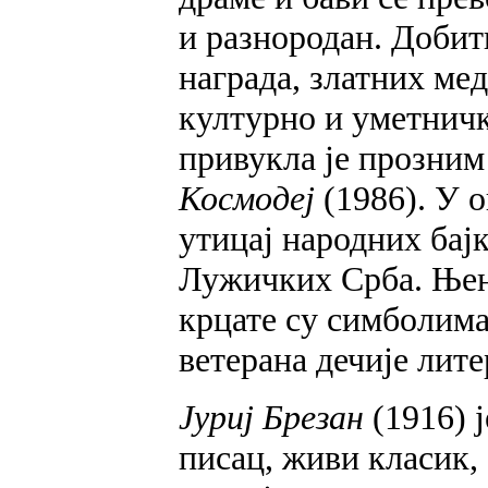
и разнородан. Добит
награда, златних ме
културно и уметнич
привукла је прозни
Космодеј
(1986). У о
утицај народних бај
Лужичких Срба. Њен
крцате су симболима 
ветерана дечије лите
Јуриј Брезан
(1916) 
писац, живи класик, 