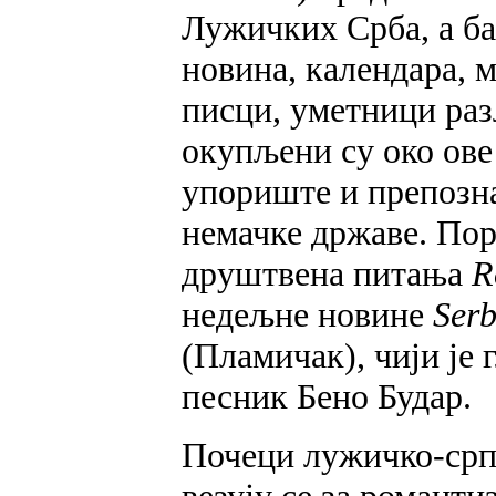
Лужичких Срба, а ба
новина, календара, м
писци, уметници раз
окупљени су око ове
упориште и препозна
немачке државе. Пор
друштвена питања
R
недељне новине
Serb
(Пламичак), чији је
песник Бено Будар.
Почеци лужичко-срп