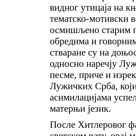
видног утицаја на к
тематско-мотивски в
осмишљено старим п
обредима и говорни
стваране су на доњо
односно наречју Луж
песме, приче и изрек
Лужичких Срба, који
асимилацијама успел
матерњи језик.
После Хитлеровог ф
светском рату, овај 