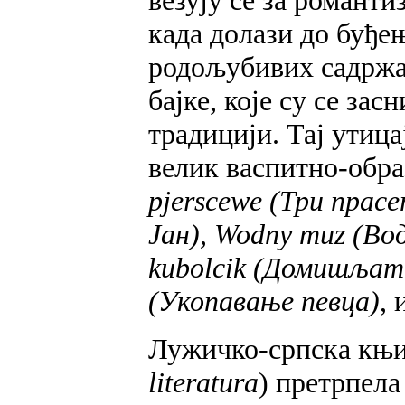
везују се за романти
када долази до буђе
родољубивих садржај
бајке, које су се за
традицији. Тај утица
велик васпитно-обра
pjerscewe (Три прас
Јан), Wodny muz (Вод
kubolcik (Домишљати
(Укопавање певца)
, 
Лужичко-српска књиж
literatura
) претрпела