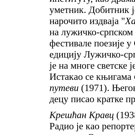
уметник. Добитник је
нарочито издваја "
Ха
на лужичко-српском 
фестивале поезије у 
едицију Лужичко-ср
је на многе светске 
Истакао се књигама
путеви
(1971). Његов
децу писао кратке пр
Крешћан Кравц
(193
Радио је као репорте