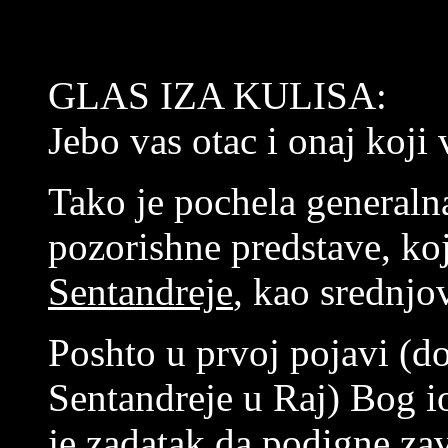
GLAS IZA KULISA:
Jebo vas otac i onaj koji 
Tako je pochela generaln
pozorishne predstave, ko
Sentandreje
, kao srednjo
Poshto u prvoj pojavi (d
Sentandreje u Raj) Bog i
je zadatak da podigne za