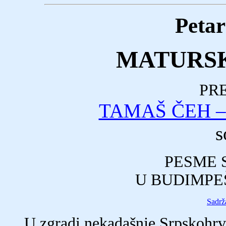
Petar
MATURSK
PR
TAMAŠ ČEH –
s
PESME 
U BUDIMPEŠ
Sadrž
U zgradi nekadašnje Srpskohrv