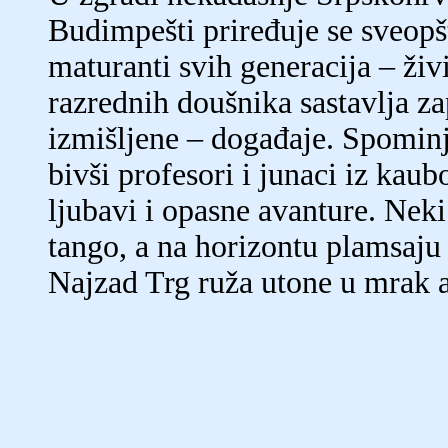
Budimpešti priređuje se sveopš
maturanti svih generacija – živ
razrednih doušnika sastavlja za
izmišljene – događaje. Spominj
bivši profesori i junaci iz kau
ljubavi i opasne avanture. Neki 
tango, a na horizontu plamsaju 
Najzad Trg ruža utone u mrak 