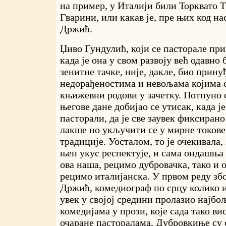
на пример, у Италији били Торквато 
Гварини, или какав је, пре њих код н
Држић.
Џиво Гундулић, који се пасторале при
када је она у свом развоју већ одавно
зенитне тачке, није, дакле, био прину
недорађеностима и невољама којима 
књижевни родови у зачетку. Потпуно 
његове дане добијао се утисак, када је
пасторали, да је све заувек фиксирано
лакше но укључити се у мирне токове
традиције. Уосталом, то је очекивала, 
њен укус респектује, и сама ондашња 
ова наша, рецимо дубровачка, тако и о
рецимо италијанска. У првом реду зб
Држић, комедиограф по срцу колико и 
увек у својој средини пролазио најбо
комедијама у прози, које сада тако ви
очаране пасторалама, Дубровкиње су 