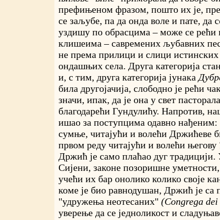
префињеном фразом, пошто их је, пре
се заљубе, па да онда воле и пате, да с
уздишу по обрасцима – може се рећи 
клишеима – савремених љубавних пе
не према прилици и слици истинских 
ондашњих села. Друга категорија ста
и, с тим, друга категорија јунака
Дубр
била другојачија, слободно је рећи ча
значи, ипак, да је она у свет пастора
благодарећи Гундулићу. Напротив, наш
ишао за поступцима одавно нађеним: о
сумње, читајући и волећи Држићеве б
првом реду читајући и волећи његову
Држић је само плаћао дуг традицији. 
Сијени, законе позоришне уметности, к
учећи их бар онолико колико своје ка
коме је био равнодушан, Држић је са 
"удружења неотесаних"
(Congrega dei
уверење да се једноликост и сладуња