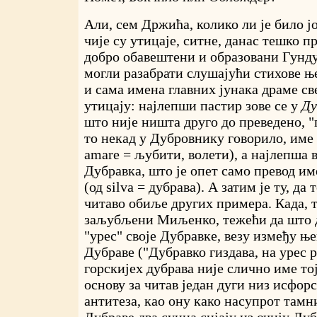
Али, сем Држића, колико ли је било 
чије су утицаје, ситне, данас тешко п
добро обавештени и образовани Гунд
могли разабрати слушајући стихове њ
и сама имена главних јунака драме св
утицају: најлепши пастир зове се у
Ду
што није ништа друго до преведено, "
то некад у Дубровнику говорило, име
amare = љубити, волети), а најлепша в
Дубравка, што је опет само превод им
(од silva = дубрава). А затим је ту, да
читаво обиље других примера. Када, 
заљубљени Миљенко, тежећи да што д
"урес" своје Дубравке, везу између њ
Дубраве ("Дубравко гиздава, на урес р
горскијех дубрава није слично име тој 
основу за читав један дуги низ исфор
антитеза, као ону како насупрот тамн