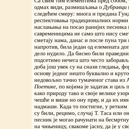
Са свим тим елементима пред собом, т
одмах види, размишљања о
Дубравци
следећем смеру: многа и предана Гун
респектовања традиционалних норми 
наслањања на посао ранијих песника
савременицима не само што нису смет
сметају нама, данас и после пуна три в
напротив, била један од елемената до
дело нудило. Да бисмо били праведни,
подсетимо нечега што често заборављ
доба још увек су на снази гледања, ф
основу једног нешто буквално и круто,
недовољно тачно тумаченог става из 
Поетике,
по којима је задатак и циљ 
како природу тако и своје велике узоре
чешће и више но ону прву, и да их им
надмаши. Када то постигне, у ретким
су били, рецимо, случај Т. Таса или он
песник је могао рачунати на бесмртну 
на чињеницу, свакоме јасну, да је у св