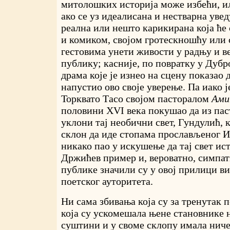
митолошких историја може избећи, и
ако се уз идеалисана и нестварна увед
реална или нешто карикирана која ће
и комиком, својом гротескношћу или 
гестовима унети живости у радњу и в
публику; касније, по повратку у Дубр
драма које је изнео на сцену показао 
напустио ово своје уверење. Па иако ј
Торквато Тасо својом пасторалом
Ами
половини XVI века покушао да из па
уклони тај необични свет, Гундулић, 
склон да иде стопама прослављеног И
никако пао у искушење да тај свет ис
Држићев пример и, вероватно, симпат
публике значили су у овој прилици в
поетског ауторитета.
Ни сама збивања која су за тренутак 
која су ускомешала њене становнике н
суштини и у своме склопу имала ниче