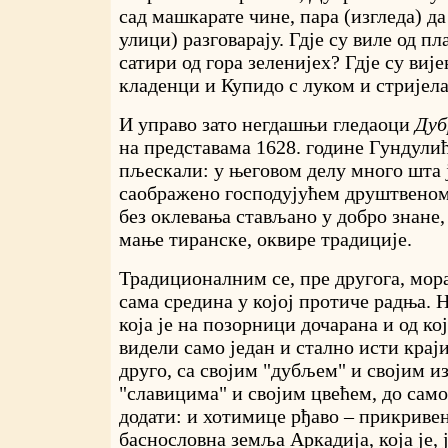
сад машкарате чине, пара (изгледа) да
улици) разговарају. Гдје су виле од пл
сатири од гора зеленијех? Гдје су виј
кладенци и Купидо с луком и стријел
И управо зато негдашњи гледаоци
Дуб
на представама 1628. године Гундулић
пљескали: у његовом делу много шта 
саображено господујућем друштвеном
без оклевања стављано у добро знане, 
мање тиранске, оквире традиције.
Традиционалним се, пре другога, мор
сама средина у којој протиче радња. 
која је на позорници дочарана и од ко
видели само један и стално исти краји
друго, са својим "дубљем" и својим и
"славицима" и својим цвећем, до само
додати: и хотимице рђаво – прикривен
баснословна земља Аркадија, која је,