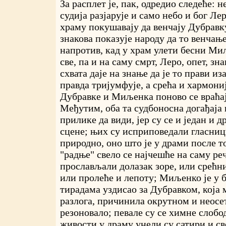
За расплет је, пак, одредио следеће: 
судија разјарује и само небо и бог Ле
храму покушавају да венчају Дубравк
знакова показује народу да то венчањ
напротив, кад у храм улети бесни Ми
све, па и на саму смрт, Леро, опет, зн
схвата даје на знање да је то прави и
правда тријумфује, а срећа и хармон
Дубравке и Миљенка поново се враћај
Међутим, оба та судбоносна догађаја
прилике да види, јер су се и један и 
сцене; њих су исприповедали гласниц
природно, оно што је у драми после т
"радње" свело се најчешће на саму реч
прослављали долазак зоре, или срећн
или пролеће и лепоту; Миљенко је у 
тирадама уздисао за Дубравком, која м
разлога, причинила окрутном и неосе
резоновало; певале су се химне слобо
живости у драму унели су сатири и св