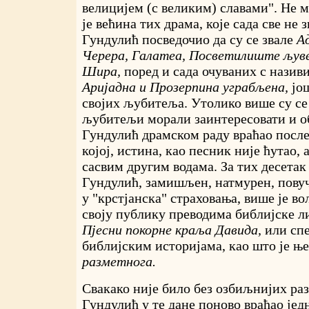
велицијем (с великим) славами". Не 
је већина тих драма, које сада све не з
Гундулић посведочио да су се звале
А
Черера, Галатеа, Посветилиште љув
Шира,
поред и сада очуваних с нази
Аријадна и Прозерпина уграбљена,
још
својих љубитеља. Утолико више су се
љубитељи морали заинтересовати и о
Гундулић драмском раду враћао после
којој, истина, као песник није ћутао, а
сасвим другим водама. За тих десетак
Гундулић, замишљен, натмурен, повуч
у "крстјанска" страховања, више је во
своју публику преводима библијске л
Пјесни покорне краља Давида,
или сп
библијским историјама, као што је њ
разметнога.
Свакако није било без озбиљнијих раз
Гундулић у те дане поново враћао ј