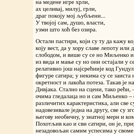
на медене игре хрли,
ах целивај, милуј, грли,
драг покоју мој љубљени...
У твојој сам, душо, власти,
узми што хоћ без озира.
Остали пастири, који су ту да кажу ко
коју вест, да у хору славе лепоту или 
слободом, и више су се но Миљенко и
из вида и мање су но они остајали у 
релативно још најсрећније код Гундул
фигуре сатира; у некима су се заиста
окретност и лакоћа потеза. Такав је н
Дивјака. Стално на сцени, тако рећи, 
очима гледалаца но и сам Миљенко – 
различитих карактеристика, али све с
надовезивале једна на другу, све су з
његову необичну, у знатној мери и к
Похотљив као и сви сатири, он је, при
незадовољан самим успесима у своме 