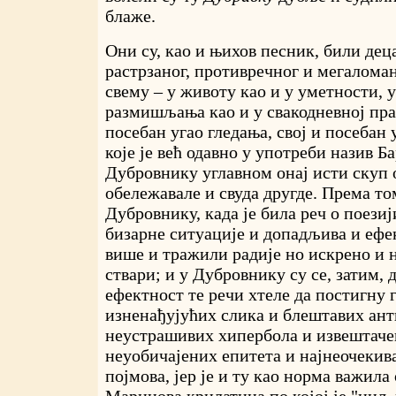
блаже.
Они су, као и њихов песник, били деца
растрзаног, противречног и мегаломанс
свему – у животу као и у уметности, 
размишљања као и у свакодневној пра
посебан угао гледања, свој и посебан у
које је већ одавно у употреби назив Ба
Дубровнику углавном онај исти скуп о
обележавале и свуда другде. Према том
Дубровнику, када је била реч о поезиј
бизарне ситуације и допадљива и ефе
више и тражили радије но искрено и 
ствари; и у Дубровнику су се, затим,
ефектност те речи хтеле да постигну
изненађујућих слика и блештавих ант
неустрашивих хипербола и извештаче
неуобичајених епитета и најнеочекив
појмова, јер је и ту као норма важила