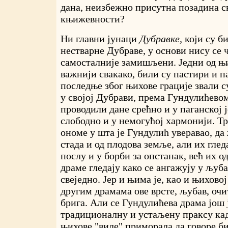
дана, неизбежно присутна позадина с
књижевности?
Ни главни јунаци
Дубравке,
који су б
нестварне Дубраве, у основи нису се
самосталније замишљени. Једни од њи
важнији свакако, били су пастири и п
последње због њихове грације звали су
у својој Дубрави, према Гундулићевом
проводили дане срећно и у паганској 
слободно и у немогућој хармонији. Тр
ономе у шта је Гундулић уверавао, да
стада и од плодова земље, али их глед
послу и у борби за опстанак, већ их од
драме гледају како се ангажују у љуба
свеједно. Јер и њима је, као и њихово
другим драмама ове врсте, љубав, очи
брига. Али се Гундулићева драма још 
традиционалну и устаљену праксу када
њихове "виле" приморала да говоре б