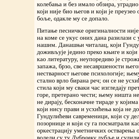
колебања и без имало обзира, уградио
који није био његов и који је преузео 
боље, одакле му се допало.
Питање песничке оригиналности није,
на коме се укус оних дана разилази с
нашим. Данашњи читалац, који Гунду
доживљује једино преко књиге и који
као литературу, неупоредиво је стро
запажа, брзо, све несавршености њего
нестварност његове психологије; њем
стално врло бирана реч; он се не усх
стила који му сваки час изгледају пре
горе, претерано чести; њему ништа не 
не дирају, бесконачне тираде у којима
који нису прави и усхићења која не до
Гундулићеви савременици, који су де
позорнице и који су га посматрали ка
оркестрацију уметничких остварења од
волели су ту
Дубравку
дубље и судили