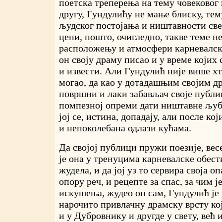
поетска треперења на тему човековог 
другу, Гундулићу не мање блиску, тем
људског постојања и ништавности све
цени, пошто, очигледно, такве теме н
расположењу и атмосфери карневалски
он своју драму писао и у време којих 
и извести. Али Гундулић није више хт
могао, да као у дотадашњим својим д
површни и лаки забављач своје публике
помпезној опреми дати ништавне љуба
јој се, истина, допадају, али после к
и непоколебана одлази кућама.
Да својој публици пружи поезије, вес
је она у тренуцима карневалске обес
жудела, и да јој уз то сервира своја 
опору реч, и рецепте за спас, за чим ј
искушења, жудео он сам, Гундулић је 
нарочито привлачну драмску врсту кој
и у Дубровнику и другде у свету, већ 