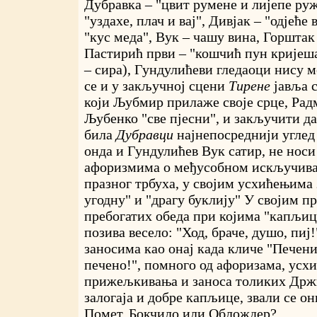
Дубравка – "цвит румене и лијепе руж
"уздахе, плач и вај", Дивјак – "одјеће
"кус меда", Вук – чашу вина, Горштак 
Пастирић први – "кошчић пун кријеш
– сира), Гундулићеви гледаоци нису м
се и у закључној сцени
Тирене
јавља 
који Љубмир прилаже своје срце, Рад
Љубенко "све пјесни", и закључити да
била
Дубравци
најнепосреднији углед
онда и Гундулићев Вук сатир, не носи
афоризмима о међусобном искључив
празног трбуха, у својим усхићењима
угодну" и "драгу буклију" У својим
пребогатих обеда при којима "капљица
позива весело: "Ход, браче, душо, пиј!
заносима као онај када кличе "Печени
печено!", помного од афоризама, усх
прижељкивања и заноса толиких Држ
залогаја и добре капљице, звали се он
Помет, Бокчило или Облождер?