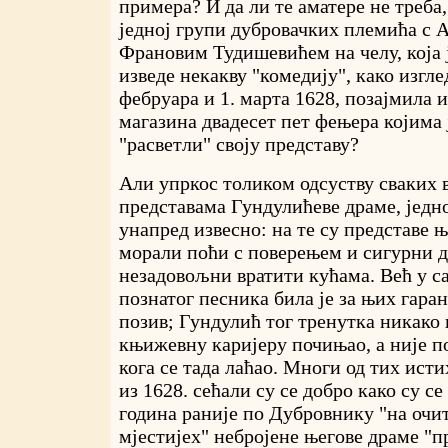
примера? И да ли те аматере не треба
једној групи дубровачких племића с 
Франовим Тудишевићем на челу, која ј
изведе некакву "комедију", како изглед
фебруара и 1. марта 1628, позајмила 
магазина двадесет пет фењера којима 
"расветли" своју представу?
Али упркос толиком одсуству сваких 
представама Гундулићеве драме, једно
унапред извесно: на те су представе 
морали поћи с поверењем и сигурни д
незадовољни вратити кућама. Већ у с
познатог песника била је за њих гара
позив; Гундулић тог тренутка никако 
књижевну каријеру почињао, а није п
кога се тада лаћао. Многи од тих ист
из 1628. сећали су се добро како су с
година раније по Дубровнику "на очит
мјестијех" небројене његове драме "