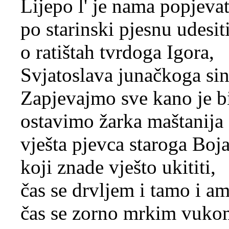
Lijepo l' je nama popjevat
po starinski pjesnu udesit
o ratištah tvrdoga Igora,
Svjatoslava junačkoga sin
Zapjevajmo sve kano je bi
ostavimo žarka maštanija
vješta pjevca staroga Boj
koji znade vješto ukititi,
čas se drvljem i tamo i a
čas se zorno mrkim vuko