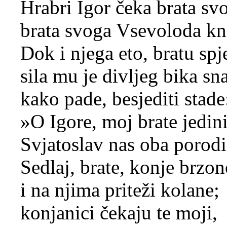
Hrabri Igor čeka brata sv
brata svoga Vsevoloda kn
Dok i njega eto, bratu spje
sila mu je divljeg bika sn
kako pade, besjediti stade
»O Igore, moj brate jedini
Svjatoslav nas oba porodi
Sedlaj, brate, konje brzo
i na njima priteži kolane;
konjanici čekaju te moji,