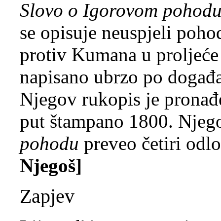
Slovo o Igorovom pohod
se opisuje neuspjeli poho
protiv Kumana u proljeće 
napisano ubrzo po događa
Njegov rukopis je pronađe
put štampano 1800. Njego
pohodu
preveo četiri odl
Njegoš]
Zapjev