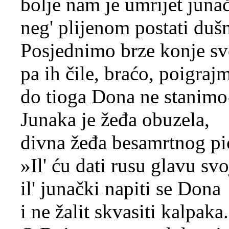
bolje nam je umrijet juna
neg' plijenom postati du
Posjednimo brze konje sv
pa ih čile, braćo, poigraj
do tioga Dona ne stanimo
Junaka je žeđa obuzela,
divna žeđa besamrtnog pi
»Il' ću dati rusu glavu sv
il' junački napiti se Dona
i ne žalit skvasiti kalpaka