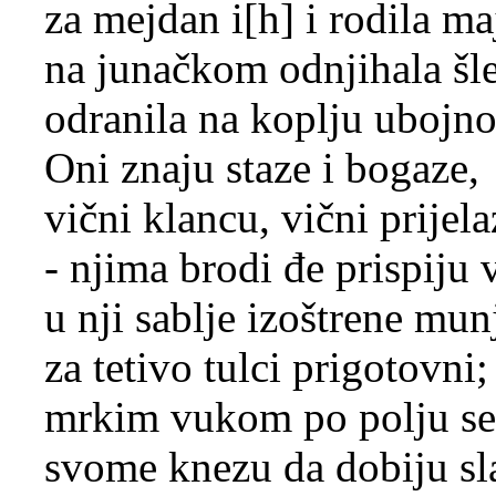
za mejdan i[h] i rodila ma
na junačkom odnjihala šl
odranila na koplju ubojn
Oni znaju staze i bogaze,
vični klancu, vični prijela
- njima brodi đe prispiju 
u nji sablje izoštrene mu
za tetivo tulci prigotovni;
mrkim vukom po polju se
svome knezu da dobiju sl