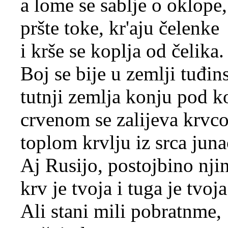
a lome se sablje o oklope,
pršte toke, kr'aju čelenke
i krše se koplja od čelika.
Boj se bije u zemlji tuđin
tutnji zemlja konju pod k
crvenom se zalijeva krvc
toplom krvlju iz srca jun
Aj Rusijo, postojbino njin
krv je tvoja i tuga je tvoja
Ali stani mili pobratnme,