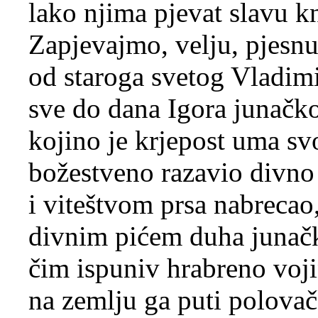
lako njima pjevat slavu 
Zapjevajmo, velju, pjesn
od staroga svetog Vladim
sve do dana Igora junačk
kojino je krjepost uma sv
božestveno razavio divno
i viteštvom prsa nabrecao
divnim pićem duha junač
čim ispuniv hrabreno voj
na zemlju ga puti polova