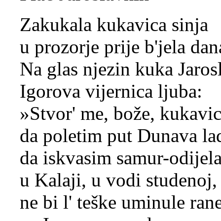
Zakukala kukavica sinja
u prozorje prije b'jela dan
Na glas njezin kuka Jaros
Igorova vijernica ljuba:
»Stvor' me, bože, kukavi
da poletim put Dunava la
da iskvasim samur-odijel
u Kalaji, u vodi studenoj,
ne bi l' teške uminule ran