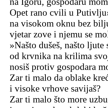
na Igoru, gospodaru mom
Opet rano cvili u Putivlju
na visokom oknu bez bilj
vjetar zove i njemu se mol
»Našto dušeš, našto ljute s
od krvnika na krilima sv
nosiš protiv gospodara m
Zar ti malo da oblake kre
i visoke vrhove savijaš?
Zar ti malo što more uzbu