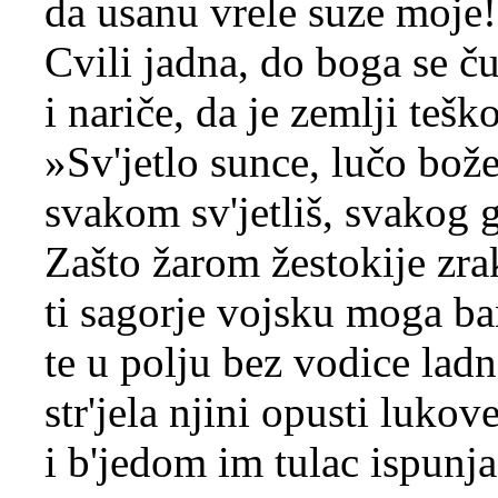
da usanu vrele suze moje
Cvili jadna, do boga se ču
i nariče, da je zemlji teško
»Sv'jetlo sunce, lučo bož
svakom sv'jetliš, svakog g
Zašto žarom žestokije zra
ti sagorje vojsku moga ba
te u polju bez vodice lad
str'jela njini opusti lukov
i b'jedom im tulac ispunj