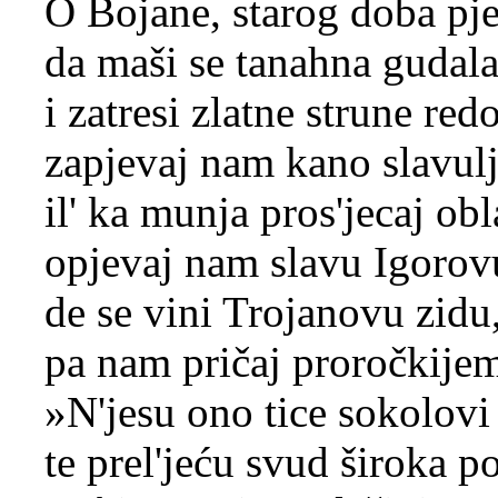
O Bojane, starog doba pj
da maši se tanahna gudal
i zatresi zlatne strune red
zapjevaj nam kano slavulj
il' ka munja pros'jecaj obl
opjevaj nam slavu Igorov
de se vini Trojanovu zidu
pa nam pričaj proročkije
»N'jesu ono tice sokolovi
te prel'jeću svud široka po