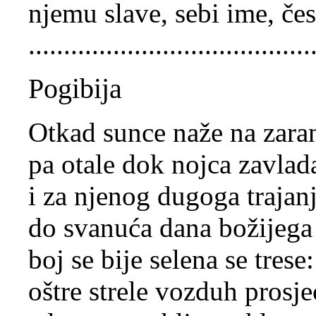
njemu slave, sebi ime, čes
........................................
Pogibija
Otkad sunce naže na zara
pa otale dok nojca zavlad
i za njenog dugoga trajan
do svanuća dana božijega
boj se bije selena se trese:
oštre strele vozduh prosje