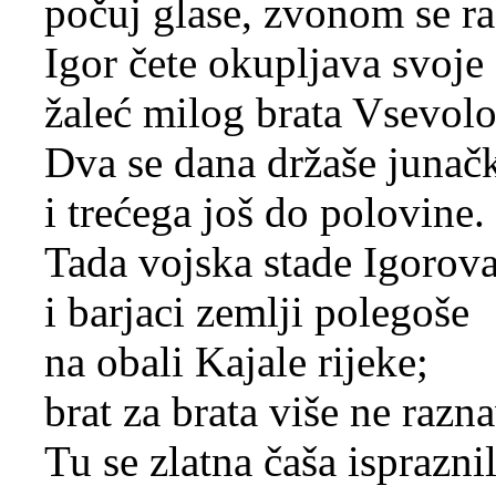
počuj glase, zvonom se ra
Igor čete okupljava svoje
žaleć milog brata Vsevolo
Dva se dana držaše junač
i trećega još do polovine.
Tada vojska stade Igorov
i barjaci zemlji polegoše
na obali Kajale rijeke;
brat za brata više ne razn
Tu se zlatna čaša ispraznil