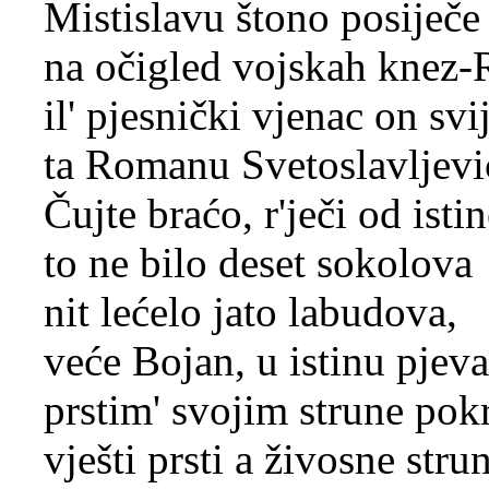
Mistislavu štono posiječe
na očigled vojskah knez-
il' pjesnički vjenac on svi
ta Romanu Svetoslavljevi
Čujte braćo, r'ječi od istin
to ne bilo deset sokolova
nit lećelo jato labudova,
veće Bojan, u istinu pjeva
prstim' svojim strune pok
vješti prsti a živosne strun