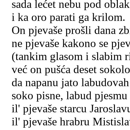
sada lećet nebu pod oblak
i ka oro parati ga krilom.
On pjevaše prošli dana zb
ne pjevaše kakono se pje
(tankim glasom i slabim r
već on pušća deset sokol
da napanu jato labudovah
soko pisne, labud pjesmu 
il' pjevaše starcu Jaroslav
il' pjevaše hrabru Mistisl