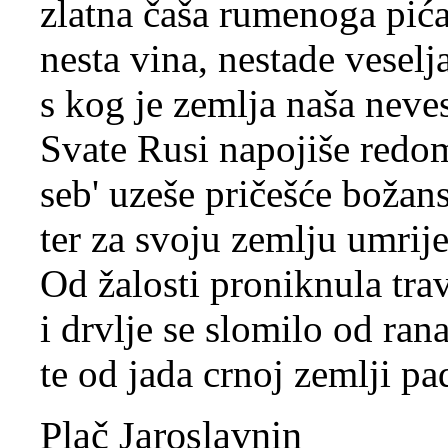
zlatna čaša rumenoga pića
nesta vina, nestade veselja
s kog je zemlja naša neves
Svate Rusi napojiše redo
seb' uzeše pričešće božan
ter za svoju zemlju umrije
Od žalosti proniknula tra
i drvlje se slomilo od rana
te od jada crnoj zemlji pa
Plač Jaroslavnin