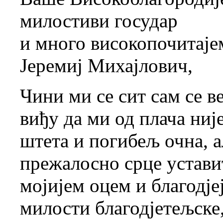
милостиви государ
и много високопочитаје
Јеремиј Михајлович,
Чини ми се сит сам се в
виђу да ми од плача ниј
штета и погибељ очна, а
прежалосно срце уставит
мојијем оцем и благодје
милости благодјетељске,