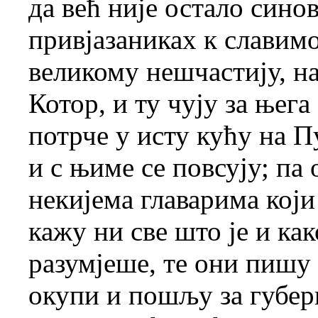
да већ није остало сино
привјазаниках к славимо
великому нешчастију, н
Котор, и ту чују за њега 
потрче у исту кућу на Пу
и с њиме се повсују; па
некијема главарима који
кажу ни све што је и как
разумјеше, те они пишу и
окупи и пошљу за губер