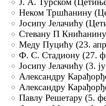
Ј. А. Турском (Цетиње
Неком Тршћанину (Цет
Јосипу Јелачићу (Цети
Стевану П Книћанину 
Меду
Пуцићу (23. апр
Ф. С. Стадиону (27. ф
Јосипу Јелачићу (3. ј
Александру Карађорђе
Александру Карађорђ
Павлу Решетару (5. ф