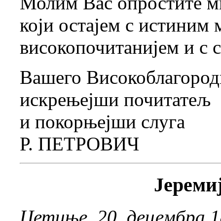
Молим Вас опростите ми
који остајем с истиним 
високопочитанијем и с
Вашего Високоблагород
искрењејши почитатељ
и покорњејши слуга
Р. ПЕТРОВИЧ
Јереми
Цетиње, 20. децембра 1