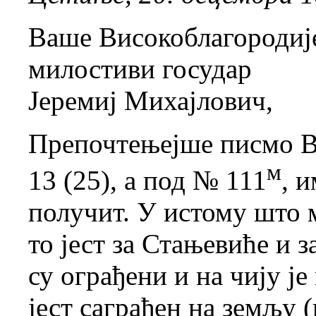
Ваше Високоблагородиј
милостиви государ
Јеремиј Михајлович,
Препочтењејше писмо Ва
м
13 (25), а под № 111
, 
получит. У истому што м
то јест за Стањевиће и 
су ограђени и на чију ј
јест саграђен на земљу 