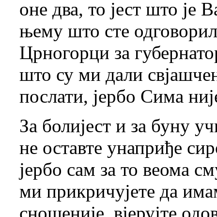
оне два, то јест што је 
њему што сте одговори
Црногорци за губернатор
што су ми дали свјашче
послати, јербо Сима ниј
За болијест и за буну 
не оставте унаприђе сир
јербо сам за то веома см
ми прикричујете да има
сношеније, вјерујте одо