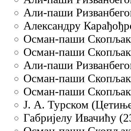
Али-паши Ризванбегов
Александру Карађођре
Осман-паши Скопљаку 
Осман-паши Скопљаку 
Али-паши Ризванбегов
Осман-паши Скопљаку 
Осман-паши Скопљаку 
Ј. А. Турском (Цетиње
Габријелу Ивачићу (23
Осман-паши Скопљаку 