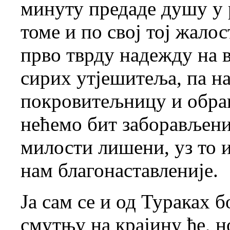
минуту предаде душу у 
томе и по свој тој жалос
прво тврду надежду на 
сирих утјешитеља, па н
покровитељницу и обра
нећемо бит заборављени
милости лишени, уз то и
нам благонаставленије.
Ја сам се и од Тураках б
смутњу на крајину ђе, н