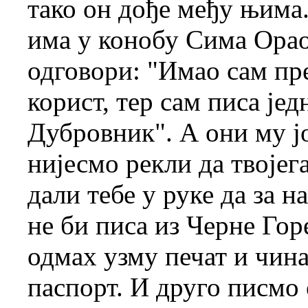
тако он дође међу њима.
има у конобу Сима Орао
одговори: "Имао сам пре
корист, тер сам писа је
Дубровник". А они му јо
нијесмо рекли да твојег
дали тебе у руке да за 
не би писа из Черне Гор
одмах узму печат и чина
паспорт. И друго писмо 