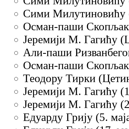
Сими Милутиновићу (
Сими Милутиновићу (Ц
Осман-паши Скопљаку 
Јеремији М. Гагићу (Ц
Али-паши Ризванбегов
Осман-паши Скопљаку
Теодору Тирки (Цетиње
Јеремији М. Гагићу (1
Јеремији М. Гагићу (2
Едуарду Грију (5. мај