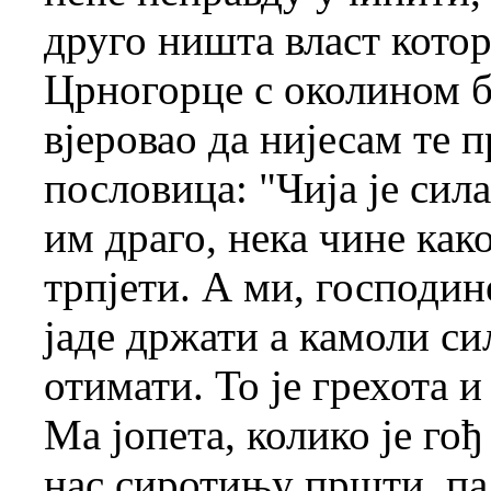
друго ништа власт котор
Црногорце с околином б
вјеровао да нијесам те 
пословица: "Чија је сила
им драго, нека чине как
трпјети. А ми, господин
јаде држати а камоли с
отимати. То је грехота 
Ма јопета, колико је гођ
нас сиротињу пршти, па