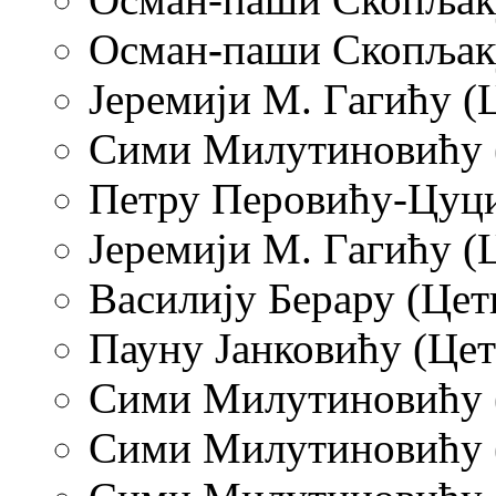
Осман
-
паши Скопљаку
Јеремији М. Гагићу (Ц
Сими Милутиновићу (Ц
Петру Перовићу-Цуци 
Јеремији М. Гагићу (Ц
Василију Берару (Цети
Пауну Јанковићу (Цет
Сими Милутиновићу (
Сими Милутиновићу (