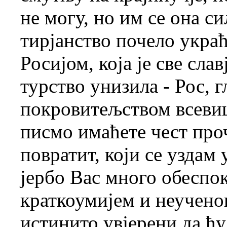
не могу, но им се она си
тирјанство почело украћ
Росијом, која је све сла
турство унизила - Рос, г
покровитељством всеви
писмо имаћете чест про
повратит, који се уздам 
јербо Вас много обеспок
краткоумијем и неучено
истинито увјерени да ћу