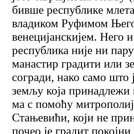
бивше республике млетач
владиком Руфимом Њего
венецијанскијем. Него и 
республика није ни пар
манастир градити или з
согради, нако само што 
земљу која принадлежи 
ма с помоћу митрополиј
Стањевићи, који не прин
почео је градит покојн