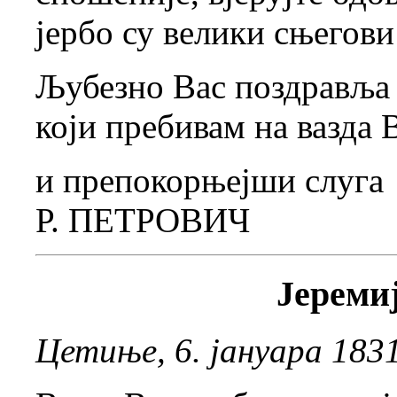
јербо су велики сњегови
Љубезно Вас поздравља и
који пребивам на вазда
и препокорњејши слуга
Р. ПЕТРОВИЧ
Јереми
Цетиње, 6. јануара 1831