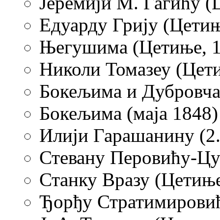
Јеремији М. Гагићу (Ц
Едуарду Грију (Цетиње
Његушима (Цетиње, 1
Николи Томазеу (Цети
Бокељима и Дубровчан
Бокељима (маја 1848)
Илији Гарашанину (2.
Стевану Перовићу-Цуц
Станку Вразу (Цетиње,
Ђорђу Стратимировићу