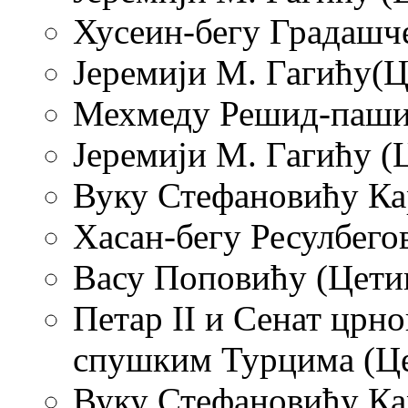
Хусеин-бегу Градашче
Јеремији М. Гагићу(Ц
Мехмеду Решид-паши (
Јеремији М. Гагићу (Ц
Вуку Стефановићу Ка
Хасан-бегу Ресулбегов
Васу Поповићу (Цетињ
Петар II и Сенат црн
спушким Турцима (Цет
Вуку Стефановићу Кар