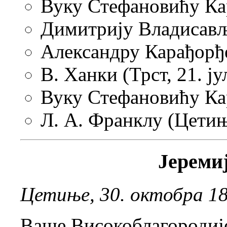
Вуку Стефановићу Кар
Димитрију Владисавље
Александру Карађорђе
В. Ханки (Трст, 21. ју
Вуку Стефановићу Кар
Л. А. Франклу (Цетиње
Јереми
Цетиње, 30. октобра 18
Ваше Високоблагородиј