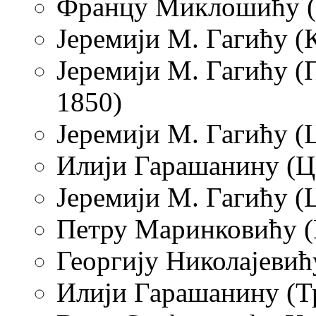
Францу Миклошићу (Ц
Јеремији М. Гагићу (К
Јеремији М. Гагићу (
1850)
Јеремији М. Гагићу (Ц
Илији Гарашанину (Це
Јеремији М. Гагићу (Ц
Петру Маринковићу (Ц
Георгију Николајевићу
Илији
Гарашанину (Тр