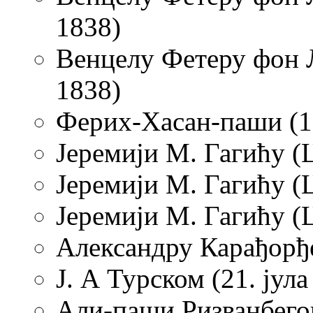
1838)
Венцелу Фетеру фон Л
1838)
Ферих-Хасан-паши (18
Јеремији М. Гагићу (Ц
Јеремији М. Гагићу (Ц
Јеремији М. Гагићу (Ц
Александру Карађорђе
Ј. А Турском (21. јула
Али-паши Ризванбегов