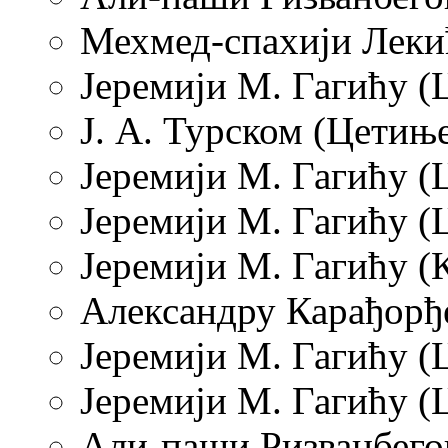
Мехмед-спахији Лекић
Јеремији М. Гагићу (Ц
Ј. А. Турском (Цетиње
Јеремији М. Гагићу (Ц
Јеремији М. Гагићу (Ц
Јеремији М. Гагићу (К
Александру Карађорђе
Јеремији М. Гагићу (Ц
Јеремији М. Гагићу (Ц
Али-паши Ризванбегов