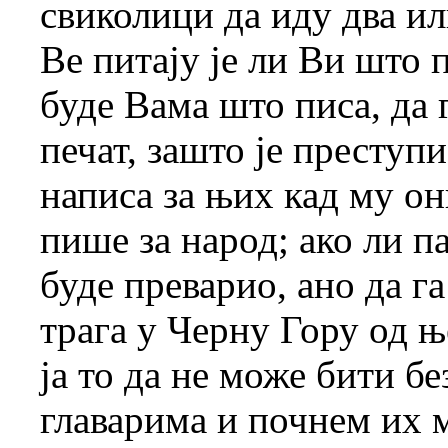
свиколици да иду два и
Ве питају је ли Ви што п
буде Вама што писа, да 
печат, зашто је преступио
написа за њих кад му он
пише за народ; ако ли п
буде преварио, ано да га
трага у Черну Гору од њ
ја то да не може бити б
главарима и почнем их м