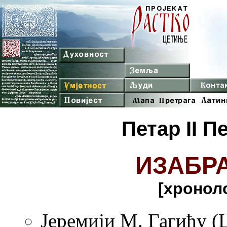
Петар II 
ИЗАБР
[хронол
Јеремији М. Гагићу (Ц