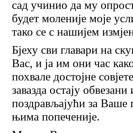
сад учинио да му опрост
будет моленије моје усл
тако се с нашијем измј
Бјеху сви главари на ск
Вас, и ја им они час ка
похвале достојне совјет
завазда остају обвезани
поздрављајући за Ваше п
њима попеченије.