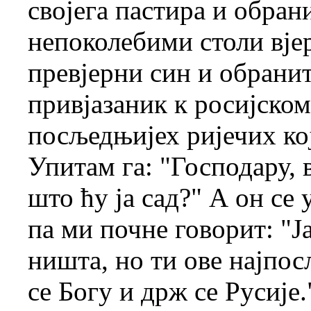
својега пастира и обран
непоколебими столи вјер
превјерни син и обрани
привјазаник к росијском
посљедњијех ријечих кој
Упитам га: "Господару, в
што ћу ја сад?" А он се 
па ми почне говорит: "Ј
ништа, но ти ове најпо
се Богу и држ се Русије.