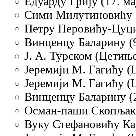
Едуарду Грију (17. ма
Сими Милутиновићу (
Петру Перовићу-Цуци 
Винценцу Баларину (9
Ј. А. Турском (Цетиње,
Јеремији М. Гагићу (Ц
Јеремији М. Гагићу (Ц
Винценцу Баларину (2
Осман-паши Скопљаку 
Вуку Стефановићу Кар