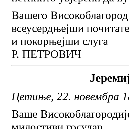
Вашего Високоблагород
всеусердњејши почитат
и покорњејши слуга
Р. ПЕТРОВИЧ
Јереми
Цетиње, 22. новембра 1
Ваше Високоблагородиј
милостиви государ