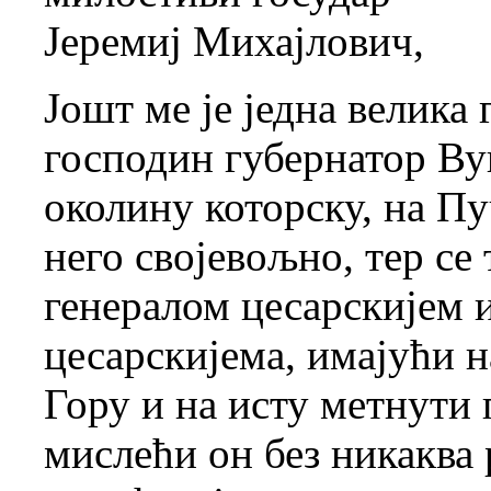
Јеремиј Михајлович,
Јошт ме је једна велика
господин губернатор Ву
околину которску, на Пу
него својевољно, тер се 
генералом цесарскијем 
цесарскијема, имајући 
Гору и на исту метнути
мислећи он без никаква 