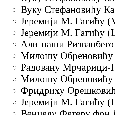
Вуку Стефановићу Кар
Јеремији М. Гагићу (
Јеремији М. Гагићу (Ц
Али-паши Ризванбегов
Милошу Обреновићу (Б
Радовану Мрчарици-Пи
Милошу Обреновићу (Т
Фридриху Орешковићу 
Јеремији М. Гагићу (Ц
Венцелу Фетеру фон Л