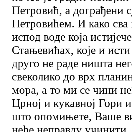
Петровић, а дограђени 
Петровићем. И како сва п
испод воде која истијеч
Стањевићах, које и исти
друго не раде ништа не
свеколико до врх планин
мора, а то ми се чини н
Црној и кукавној Гори и
што опомињете, Ваше ви
неће неправду учинити, 