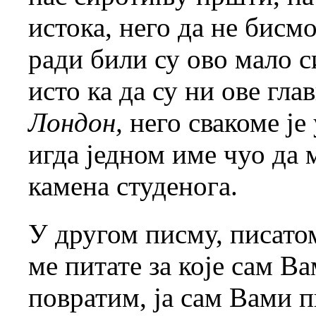
истока, него да не бисм
ради били су ово мало с
исто ка да су ни ове гла
Лондон,
него свакоме је 
игда једном име чуо да
камена студенога.
У другом писму, писато
ме питате за које сам Ва
повратим, ја сам Вами 