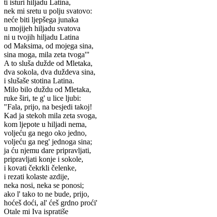
ti isturi hiljadu Latina,
nek mi sretu u polju svatovo:
neće biti ljepšega junaka
u mojijeh hiljadu svatova
ni u tvojih hiljadu Latina
od Maksima, od mojega sina,
sina moga, mila zeta tvoga'"
A to sluša dužde od Mletaka,
dva sokola, dva duždeva sina,
i slušaše stotina Latina.
Milo bilo duždu od Mletaka,
ruke širi, te g' u lice ljubi:
"Fala, prijo, na besjedi takoj!
Kad ja stekoh mila zeta svoga,
kom ljepote u hiljadi nema,
voljeću ga nego oko jedno,
voljeću ga neg' jednoga sina;
ja ću njemu dare pripravljati,
pripravljati konje i sokole,
i kovati čekrkli čelenke,
i rezati kolaste azdije,
neka nosi, neka se ponosi;
ako l' tako to ne bude, prijo,
hoćeš doći, al' ćeš grdno proći'
Otale mi Iva ispratiše