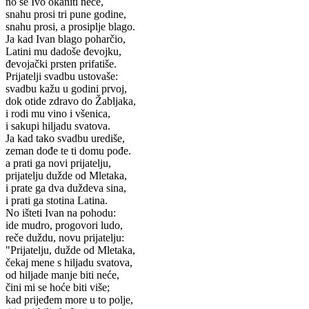
no se Ivo okaniti neće,
snahu prosi tri pune godine,
snahu prosi, a prosiplje blago.
Ja kad Ivan blago poharčio,
Latini mu dadoše đevojku,
đevojački prsten prifatiše.
Prijatelji svadbu ustovaše:
svadbu kažu u godini prvoj,
dok otide zdravo do Žabljaka,
i rodi mu vino i všenica,
i sakupi hiljadu svatova.
Ja kad tako svadbu urediše,
zeman dođe te ti domu pođe.
a prati ga novi prijatelju,
prijatelju dužde od Mletaka,
i prate ga dva duždeva sina,
i prati ga stotina Latina.
No išteti Ivan na pohodu:
ide mudro, progovori ludo,
reče duždu, novu prijatelju:
"Prijatelju, dužde od Mletaka,
čekaj mene s hiljadu svatova,
od hiljade manje biti neće,
čini mi se hoće biti više;
kad prijeđem more u to polje,