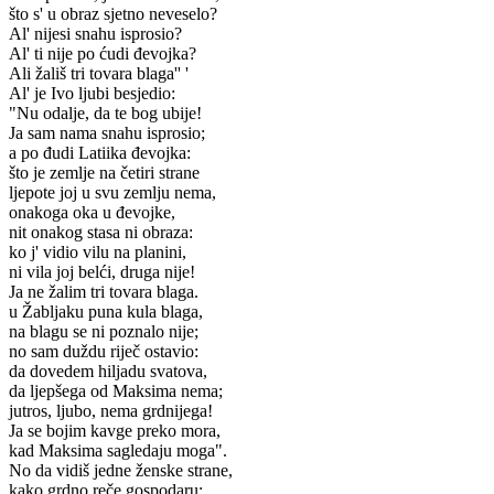
što s' u obraz sjetno neveselo?
Al' nijesi snahu isprosio?
Al' ti nije po ćudi đevojka?
Ali žališ tri tovara blaga'' '
Al' je Ivo ljubi besjedio:
"Nu odalje, da te bog ubije!
Ja sam nama snahu isprosio;
a po đudi Latiika đevojka:
što je zemlje na četiri strane
ljepote joj u svu zemlju nema,
onakoga oka u đevojke,
nit onakog stasa ni obraza:
ko j' vidio vilu na planini,
ni vila joj belći, druga nije!
Ja ne žalim tri tovara blaga.
u Žabljaku puna kula blaga,
na blagu se ni poznalo nije;
no sam duždu riječ ostavio:
da dovedem hiljadu svatova,
da ljepšega od Maksima nema;
jutros, ljubo, nema grdnijega!
Ja se bojim kavge preko mora,
kad Maksima sagledaju moga".
No da vidiš jedne ženske strane,
kako grdno reče gospodaru: