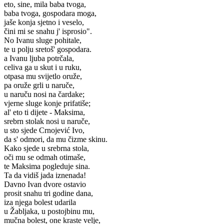
eto, sine, mila baba tvoga,
baba tvoga, gospodara moga,
jaše konja sjetno i veselo,
čini mi se snahu j' isprosio".
No Ivanu sluge pohitale,
te u polju sretoš' gospodara.
a Ivanu ljuba potrčala,
celiva ga u skut i u ruku,
otpasa mu svijetlo oruže,
pa oruže grli u naruče,
u naruču nosi na čardake;
vjerne sluge konje prifatiše;
al' eto ti dijete - Maksima,
srebrn stolak nosi u naruče,
u sto sjede Crnojević Ivo,
da s' odmori, da mu čizme skinu.
Kako sjede u srebrna stola,
oči mu se odmah otimaše,
te Maksima pogleduje sina.
Ta da vidiš jada iznenada!
Davno Ivan dvore ostavio
prosit snahu tri godine dana,
iza njega bolest udarila
u Žabljaka, u postojbinu mu,
mučna bolest, one kraste velje,