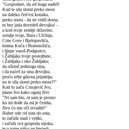
"Gospodare, da od boga nađeš!
Kud te sila slomi preko mora
na daleko četr'est konaka,
preko mora - da ne vidiš doma,
ni bez jada dovedeš đevojku! -
a kod tvoje zemlje državine,
zemlje tvoje, Bara i Ulćinja,
Crne Gore i Bjelopavlića,
lomna Kuča i Bratonožića,
i lijepe varoš-Podgorice,
i Žabljaka tvoje postojbine,
i Žabljaka i oko Žabljaka;
da oženiš jedinoga sina,
i da naćeš za sina đevojku,
proću sebe glavna prijatelja;
no te sila slomi preko mora?!"
Kad to začu Crnojević Ivo,
planu Ivo kako oganj živi:
"Ni sam bio, ni sam je prosio:
ko mi dođe da mi je čestita,
živu ću mu oči izvaditi!"
Haber ode od usta do usta,
to začuše mali i veliki,
i začula sva gospoda srpska,
te o tome nitko ne besjedi.