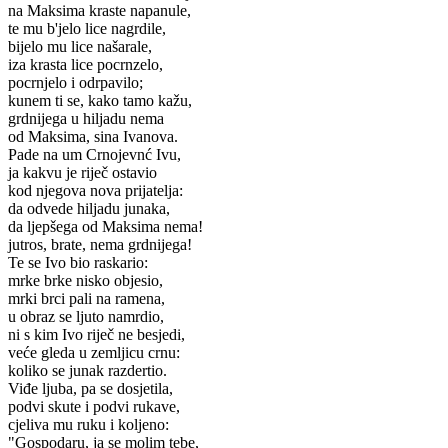
na Maksima kraste napanule,
te mu b'jelo lice nagrdile,
bijelo mu lice našarale,
iza krasta lice pocrnzelo,
pocrnjelo i odrpavilo;
kunem ti se, kako tamo kažu,
grdnijega u hiljadu nema
od Maksima, sina Ivanova.
Pade na um Crnojevnć Ivu,
ja kakvu je riječ ostavio
kod njegova nova prijatelja:
da odvede hiljadu junaka,
da ljepšega od Maksima nema!
jutros, brate, nema grdnijega!
Te se Ivo bio raskario:
mrke brke nisko objesio,
mrki brci pali na ramena,
u obraz se ljuto namrdio,
ni s kim Ivo riječ ne besjedi,
veće gleda u zemljicu crnu:
koliko se junak razdertio.
Viđe ljuba, pa se dosjetila,
podvi skute i podvi rukave,
cjeliva mu ruku i koljeno:
"Gospodaru, ja se molim tebe,