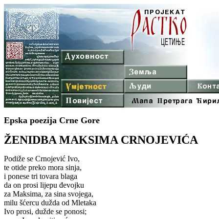
Epska poezija Crne Gore
ŽENIDBA MAKSIMA CRNOJEVIĆA
Podiže se Crnojević Ivo,
te otide preko mora sinja,
i ponese tri tovara blaga
da on prosi lijepu đevojku
za Maksima, za sina svojega,
milu šćercu dužda od Mletaka
Ivo prosi, dužde se ponosi;